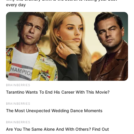
every day
BRAINBERRIES
-
Tarantino Wants To End His Career With This Movie?
Sobre as Aulas disponíveis no ambiente virtual
BRAINBERRIES
Serão disponibilizados conteúdos todas as terças-feiras no
AVA
.
The Most Unexpected Wedding Dance Moments
Com um prazo para entrega pré-definido. É fundamental que todos
BRAINBERRIES
os alunos fiquem atentos.
Are You The Same Alone And With Others? Find Out