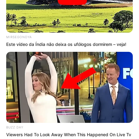
+
Entrevista: Cosmo Mariz (CONACS), instrumentos para solicitar
antecipação do Piso
.
+
1ª cidade da Bahia a pagar o Piso de 2 salários aos Agentes de
Saúde (ACS e ACE)
.
+
Requerimento para pagamento do novo Piso Salarial de R$
MIRSEGONDYA
2.424,00 para ACS/ACE
.
Este vídeo da Índia não deixa os ufólogos dormirem – veja!
+
2 Salários: Conheça a primeira cidade a pagar o novo Piso
Nacional aos ACS/ACE
.
+
RS - Sindicato entra com medidas para cumprimento do Piso
Salarial para ACS/ACE
+
Brasil: vereadores estão aprovando requerimento solicitando
cumprimento do novo Piso
.
+
Prefeito declara que será um dos 1º a pagar o Piso Nacional de 2
salários aos ACS/ACE
-
BUZZ DAY
Viewers Had To Look Away When This Happened On Live Tv