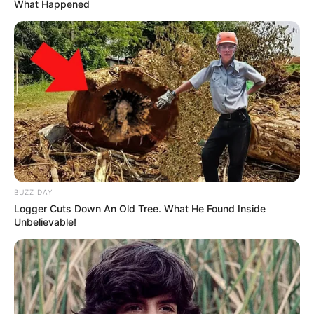
What Happened
BUZZ DAY
Logger Cuts Down An Old Tree. What He Found Inside
Autoria:
Paulo Santos.
Unbelievable!
VEJA TAMBÉM
:
+
Bate Papo de como proceder para participar do fórum da
Disciplina 3
.
+
Atividade da Disciplina 4: Ética Profissional e Relações
Interpessoais
.