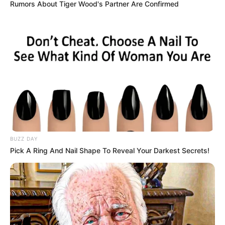
Rumors About Tiger Wood's Partner Are Confirmed
Fórum da Disciplina - Saiba como proceder para participar do
fórum da Disciplina 4.
Publicado
no
JASB
em 30
.agosto.
2022.
Atualizado
em
02
.setembro.
2022.
Grupos no WhatsApp
|
Segue mais um vídeo voltado ao Curso
Técnico Saúde com Agente!
-
BUZZ DAY
Pick A Ring And Nail Shape To Reveal Your Darkest Secrets!