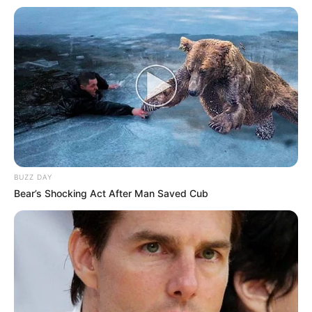
BUZZ DAY
-
Bear’s Shocking Act After Man Saved Cub
Conteúdo relacionado
:
+
Disponibilizamos um ótimo Projeto de Lei para garantir o
Pagamento do Piso, aqui.
+
SAÚDE COM AGENTE: EDITAL - Processo Seletivo para Ingresso
nos Cursos Técnicos
.
+
Insalubridade e Aposentadoria Especial: ACS e ACE terão grau
máximo
.