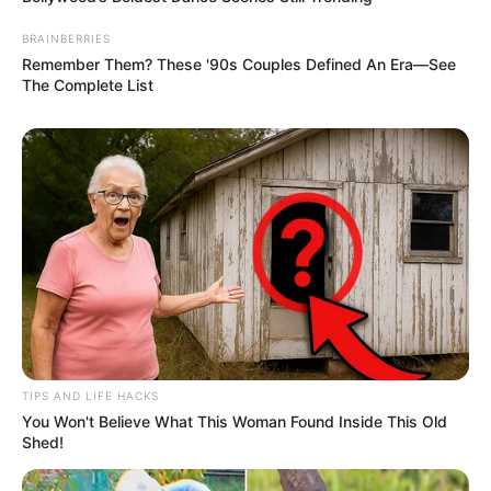
BRAINBERRIES
Remember Them? These '90s Couples Defined An Era—See
The Complete List
-
Sobre o acesso ao sistema do Curso
Qual o link de acesso ao AVA?
TIPS AND LIFE HACKS
You Won't Believe What This Woman Found Inside This Old
Basta clicar para ter acesso ao
Shed!
sistema:
https://conta.conasems.app/?site=maisconasems