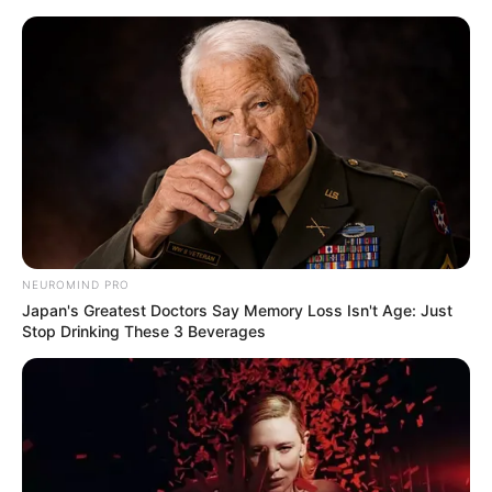
NEUROMIND PRO
Japan's Greatest Doctors Say Memory Loss Isn't Age: Just
Stop Drinking These 3 Beverages
HOME
Home
>
ACS
>
Curso Técnico
>
Notícia
>
Saúde com Agente:
saiba como proceder para participar do Fórum da Disciplina 4.