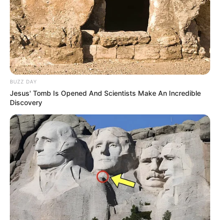
aqui!
Veja as formas de doações,
JASB - Jornal dos Agentes de Saúde do Brasil
.
Canal Te Respondo
|
Canal da CONACS
|
Canal da
Fnaras
|
Incentivo Financeiro
BUZZ DAY
Jesus' Tomb Is Opened And Scientists Make An Incredible
Discovery
-