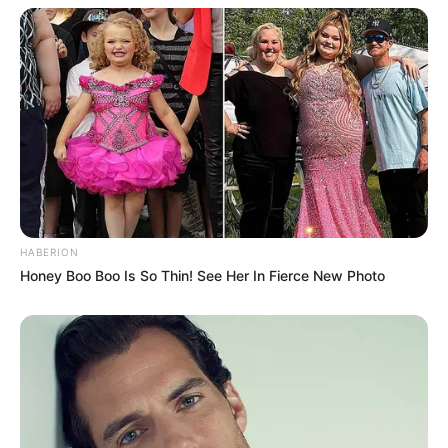
-
Os alunos do Programa possuem direito ao recebimento de
material do aluno?
Conforme informações do próprio CONASEMS, além do que foi
pactuado na parceria, a título de contrapartida, os municípios
precisam garantir o
acesso dos Agentes Comunitários de Saúde
participantes do curso aos seguintes
HABERION
equipamentos:
esfigmomanômetro, oxímetro e glicosímetro.
Honey Boo Boo Is So Thin! See Her In Fierce New Photo
VEJA TAMBÉM
:
+
Prefeita de granja eleva salários de ACS´s e ACE´s, que passam
a receber R$ 4.120
.
+
Dinheiro na mão: Portaria 3.229 - resultado da Fase de Avaliação
do PQA-VS
.
+
SINDAS garante a conquista do Piso Nacional em várias cidades