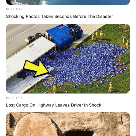
+
Urgente: Mensagem da UFRGS sobre o início do Cursos
BUZZ DAY
Técnicos do Saúde com Agente
.
Shocking Photos Taken Seconds Before The Disaster
Fale com o JASB por e-mail:
agentes
de
saude
@ gmail.com ou
por meio dos formulários de conato da página.
Receba notícias
direto no
celular
entrando nos nossos grupos.
Clique na opção preferida:
WhatsApp
,
|
Telegram
|
Facebook
ou
Inscreva-se no
canal
do
JASB no YouTube
Autorizada a reprodução, desde que a fonte seja citada com o link
da matéria.
BUZZ DAY
Lost Cargo On Highway Leaves Driver In Shock