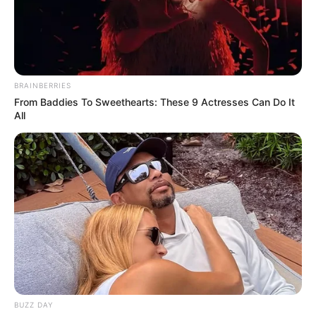
Saúde com Agente: saiba como
proceder para participar do
Fórum da Disciplina 4.
BRAINBERRIES
01:00
ACS
,
Curso Técnico
,
Notícia
From Baddies To Sweethearts: These 9 Actresses Can Do It
All
Segue mais uma publicação de orientação ao aluno do
BUZZ DAY
Curso Saúde com Agente
.
—
Foto/Reprodução
.