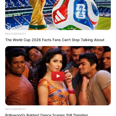
O pedido de material deve ser feito para todos os ACS e ACEs ou
somente para os que irão fazer o curso?
Segundo o CONASEMS, os kits de uso individual devem ser
garantidos aos ACS e ACEs participantes dos cursos. Quanto aos
BRAINBERRIES
equipamentos (medidor de pressão, glicosímetro e oxímetro), o
The World Cup 2026 Facts Fans Can't Stop Talking About
acesso a eles deve ser garantido aos ACS participantes do curso.
A verba é destinada para a compra de esfigmomanômetros,
oxímetros, glicosímetros e colete ou esse material deverá ser
disponibilizado pelos municípios?
Não. O incentivo financeiro que será repassado pelo Fundo
Nacional de Saúde é para apoiar as ações do Programa.
-
BRAINBERRIES
Bollywood’s Boldest Dance Scenes Still Trending