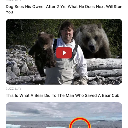
Dog Sees His Owner After 2 Yrs What He Does Next Will Stun
You
-
Saúde com Agente: Nós tiramos as suas dúvidas frequentes
sobre o Curso Técnico
O Saúde com Agente faz parte de uma parceria entre o
Ministério
da Saúde,
o Conasems e a UFRGS para o oferecimento do Curso
Técnico em Agente Comunitário de Saúde, para os Agentes
Comunitários de Saúde (ACS) e do Curso Técnico em Vigilância
em Saúde com Ênfase no Combate às Endemias, para os Agentes
de Combate às Endemias (ACE).
BUZZ DAY
This Is What A Bear Did To The Man Who Saved A Bear Cub