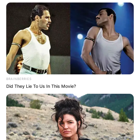
As aulas devem ser acessadas imediatamente após o envio?
Poderemos fazer quando convier, dentro do prazo, e todas as
cidades que aderiram ao projeto os gestores estão de acordo que
possamos efetuar o curso no horário de trabalho
Utilizando computadores Internet de onde trabalhamos....
Acesso às Lives
Além dos vídeos e outras informações sobre o acesso ao AVA,
estamos disponibilizando aqui no JASB, as lives voltadas ao Projeto
Agente com Saúde.
BRAINBERRIES
Did They Lie To Us In This Movie?
Quais são as responsabilidades dos gestores municipais com
o Programa?
Compra de materiais e equipamentos - a
s despesas para a
aquisição de materiais e equipamentos deverão ser efetuadas
conforme as exigências legais requeridas a quaisquer outras
despesas da Administração Pública.