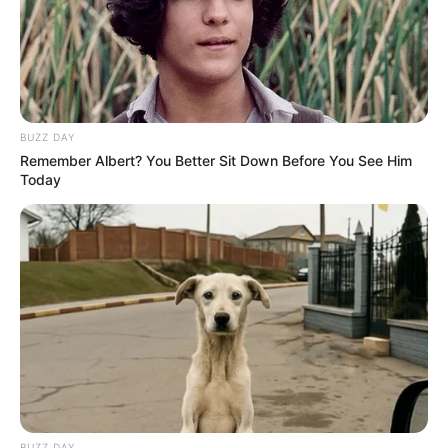
+
Saúde com Agente: Atividade da disciplina 3 - Linguagem e
Comunicação
.
+
Piso de 3 salários para Agentes de Saúde poderá deixar o base
em R$ 3.882
.
-
BUZZ DAY
Remember Albert? You Better Sit Down Before You See Him
Today
BUZZ DAY