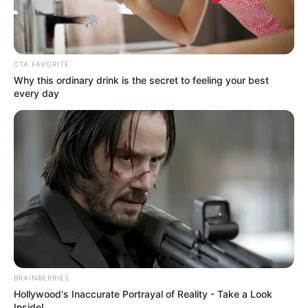
O aparelho de pressão precisa ser automático?
Sim. Essa informação consta do Termo de Adesão do Edital nº 1,
de 28 de abril de 2021, na letra “D” do item 11, referente às
CTA FAVORITE
obrigações do parceiro aderente, da cláusula segunda.
Why this ordinary drink is the secret to feeling your best
every day
VEJA TAMBÉM
:
+
Agentes de saúde (ACS e ACE) do Programa Saúde com Agente
recebem os KIT's
.
+
Principais momentos da LIVE sobre o 1º acesso ao AVA e Portal
de Serviços UFRGS
.
+
Coisas que todos os Agentes de Saúde (ACS e ACE) precisa
saber
.
+
Saúde com Agente: Confira todas as lives produzidas para o
Curso técnica em ACS/ACE
.
-
BRAINBERRIES
Hollywood's Inaccurate Portrayal of Reality - Take a Look
Inside!