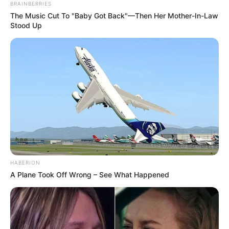
BRAINBERRIES
The Music Cut To "Baby Got Back"—Then Her Mother-In-Law
Stood Up
Deputado Valtenir Pereira usou as suas mídias sociais para
manifestar lamento e solidariedade, em face da tragédia ocorrida
com agente de saúde em MT
.
—
Foto/Reprodução
.
Os agentes comunitários de saúde de todo o Brasil ficaram
chocados com o que houve com a colega, agente em
Primavera do
Leste (231 km de Cuiabá).
A a
gente atacada por um paciente
numa Unidade de Saúde, após tentar socorrer uma médica
HABERION
grávida, que havia sido gravemente esfaqueada. Infelizmente a
A Plane Took Off Wrong – See What Happened
ACS não resiste e morre.
Veja a matéria completa, aqui!
VEJA TAMBÉM
:
+
Motocicletas Honda: agentes comunitários de saúde recebem Biz