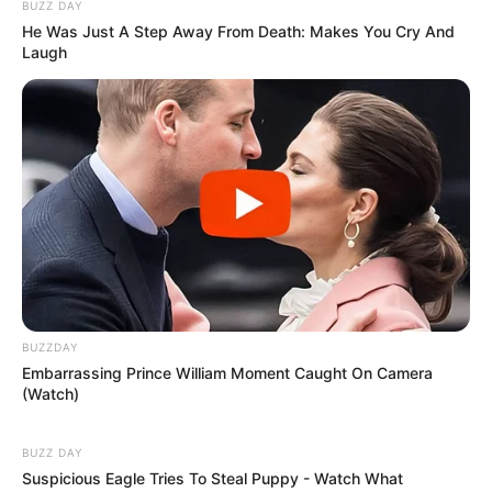
BUZZ DAY
He Was Just A Step Away From Death: Makes You Cry And
Laugh
-
PEC dos 3 salários mínimos como remuneração para os
Agentes de Saúde (ACS e ACE) com Curso Técnico.
BUZZDAY
Embarrassing Prince William Moment Caught On Camera
(Watch)
BUZZ DAY
Suspicious Eagle Tries To Steal Puppy - Watch What