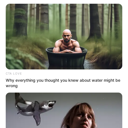
pagamento do novo Piso Salarial de R$ 2.424,00 para ACS/ACE.
Requerimento para pagamento
do novo Piso Salarial de R$
2.424,00 para ACS/ACE.
01:00
ACE
,
Notícia
,
Piso Nacional
CTA LOVE
Why everything you thought you knew about water might be
wrong
A EC 120 já regulamentou o
Piso Salarial Nacional de dois