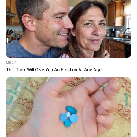
Data e local.
Nome do presidente
Presidente do (
NOME DA ENTIDADE DA CATEGORIA
)
-
-115
Acompanhe as Redes sociais ligadas ao JASB
- Jornal dos
MEDVI
Agentes de Saúde do Brasil e fique por dentro dos principais
This Trick Will Give You An Erection At Any Age
acontecimentos envolvendo as duas categorias de forma ampla e
com a imparcialidade que todos desejam.
Autorizada a reprodução, desde que a fonte seja citada com o link
da matéria.
O jornalismo do JASB - Jornal dos Agentes de Saúde do Brasil
precisa de você
para continuar marcando ponto na vida da
categoria.