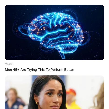
FNARAS em Brasília: Senado pode
promulgar PEC 14 em semana de
mobilização.
Presidente Kennedy (ES) abre processo
seletivo para Agentes de Saúde e de
Combate às Endemias.
PEC 14: o que acontece com quinquênio,
triênio e sexta-parte na aposentadoria?
MEDVI
Men 45+ Are Trying This To Perform Better
FNARAS convoca ACS e ACE para
promulgação da PEC 14 no Congresso
Nacional.
DESTAQUES DO MÊS