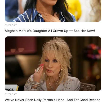
Prefeitura realiza a maior entrega de
motocicletas aos Agentes de Saúde da
história...
Agente de Saúde é indiciada por falsificar
BUZZDAY
visitas que nunca aconteceram.
Meghan Markle's Daughter All Grown Up — See Her Now!
Terceiro lote da restituição do IR paga R$
4,61 bilhões para 2,7 milhões de
contribuintes.
Motos e bicicletas para ACS e ACE: veja o
passo a passo para conseguir o benefício.
PLP 185 continua travado na Câmara dos
Deputados por erro em seu texto.
BUZZDAY
We’ve Never Seen Dolly Parton's Hand, And For Good Reason