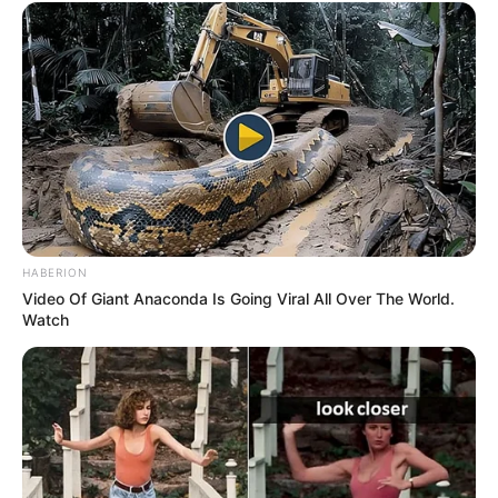
concursados.
FAÇA O SEU COMENTÁRIO AQUI!
FALE CONOSCO
Nome
E-mail
*
HABERION
Video Of Giant Anaconda Is Going Viral All Over The World.
Mensagem
*
Watch