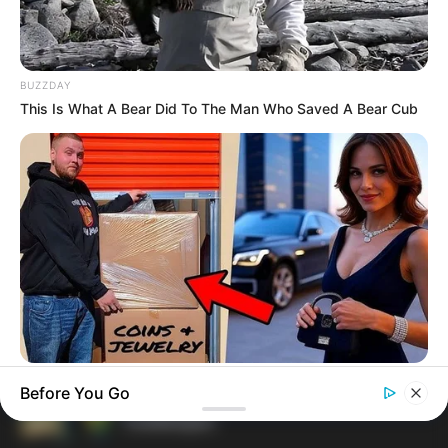
Terceiro lote da restituição do IR paga
R$ 4,61 bilhões para 2,7 milhões de
BUZZDAY
contribuintes.
This Is What A Bear Did To The Man Who Saved A Bear Cub
MATÉRIAS EM DESTAQUES
Agente de Saúde é indiciada por
falsificar visitas que nunca aconteceram.
Câmara dos Deputados: anuênios,
triênios, quinquênios, sexta-parte e
licenças-prêmio entram no debate.
FNARAS em Brasília: Senado pode
BUZZDAY
Before You Go
promulgar PEC 14 em semana de
Woman Buys Storage Unit And Becomes An Instant
mobilização.
Millionaire