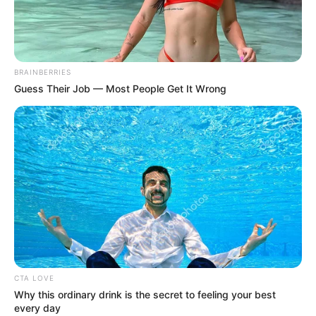
BRAINBERRIES
Guess Their Job — Most People Get It Wrong
CTA LOVE
Why this ordinary drink is the secret to feeling your best
every day
Home
>
ACE
>
Notícia
>
Piso Nacional
>
Requerimento para