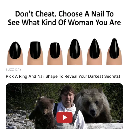
ACS e ACE: celetista, estatutário ou
contrato precário — entenda o que muda
no seu bolso e na sua carreira.
DIVERSAS
BUZZ DAY
Pick A Ring And Nail Shape To Reveal Your Darkest Secrets!
MATÉRIAS EM DESTAQUE NOS ÚLTIMOS 30 DIAS
Prefeitura realiza a maior entrega de
motocicletas aos Agentes de Saúde da
história...
Agente de Saúde é indiciada por
falsificar visitas que nunca aconteceram.