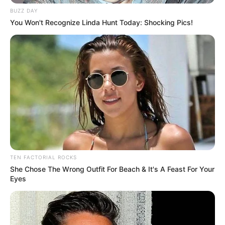
BUZZ DAY
You Won't Recognize Linda Hunt Today: Shocking Pics!
TEN FACTORIAL ROCKS
She Chose The Wrong Outfit For Beach & It's A Feast For Your
-ad9
Eyes
O raciocínio é simples e poderoso
: se o benefício existe para
retirar o trabalhador de um ambiente nocivo após o tempo máximo
tolerável de exposição, obrigá-lo a continuar nesse mesmo
ambiente até atingir uma idade mínima contradiz a própria razão