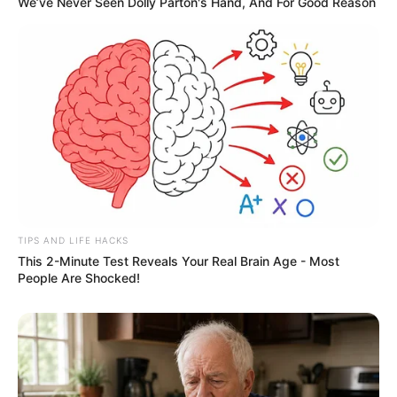
We’ve Never Seen Dolly Parton's Hand, And For Good Reason
TIPS AND LIFE HACKS
This 2-Minute Test Reveals Your Real Brain Age - Most
People Are Shocked!