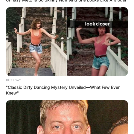
-ad5
BUZZDAY
A grande maioria dos trabalhadores com direito à
“Classic Dirty Dancing Mystery Unveiled—What Few Ever
aposentadoria especial
enquadra-se na categoria de 25 anos de
Knew"
atividade especial — que cobre exposição a agentes como ruído
excessivo, calor, produtos químicos e agentes biológicos.
Para profissionais de saúde que atuam como servidores
públicos
, o cenário tem uma camada adicional. Para o servidor
exposto a agente insalubre — como enfermeiros, técnicos de raio-