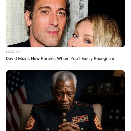
de ser do benefício.
O que mudou na prática: antes e depois de 2019
Tem direito à aposentadoria especial todo segurado do INSS —
empregado CLT, avulso ou cooperado — que comprove exposição
permanente, não ocasional nem intermitente, a
agentes nocivos
BUZZ DAY
físicos, químicos ou biológicos, durante 15, 20 ou 25 anos
.
David Muir's New Partner, Whom You'll Easily Recognize
Antes da Reforma da Previdência de novembro de 2019
,
bastava cumprir esse tempo. Depois da reforma, passou a ser
exigida também uma
idade mínima vinculada ao tempo de
exposição
:
55 anos para quem completou 15 anos de atividade
especial, 58 anos para quem completou 20 anos e 60 anos para
quem completou 25 anos
.
Com a decisão do STF, essa camada adicional de exigência
desaparece
. A partir de agora, voltam a valer apenas os prazos de
exposição —
15, 20 ou 25 anos
— sem que o trabalhador precise