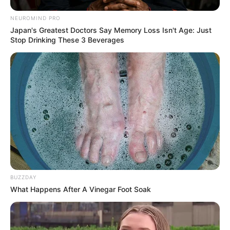
aguardar uma idade mínima para requerer o benefício.
--
NEUROMIND PRO
Japan's Greatest Doctors Say Memory Loss Isn't Age: Just
Stop Drinking These 3 Beverages
BUZZDAY
What Happens After A Vinegar Foot Soak