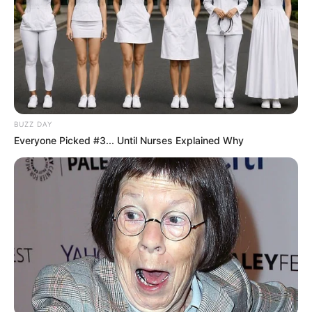
Mendonça argumentou que a reforma trouxe mudanças
legítimas
para o equilíbrio financeiro do sistema previdenciário,
mas que
a exigência de idade mínima criou uma regra
disfuncional
— que não protege o trabalhador das consequências
das atividades nocivas, conforme determina a Constituição.
Em suas palavras, o problema é preciso: "
A exigência de idade
mínima para fruição do benefício da aposentadoria especial
,
BUZZ DAY
mesmo após a exposição por 15, 20 ou 25 anos a determinado
Everyone Picked #3... Until Nurses Explained Why
agente nocivo ao trabalhador, tolhe qualquer possibilidade de
escolha por parte do segurado,
obrigando-o a prosseguir no
mercado de trabalho, provavelmente sujeito às mesmas
condições adversas
que, em tese, viabilizaram o tratamento
constitucional diferenciado."
--