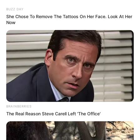
BUZZ DAY
She Chose To Remove The Tattoos On Her Face. Look At Her
Now
BRAINBERRIES
HOME
The Real Reason Steve Carell Left 'The Office'
Home
>
Aposentadoria
>
Brasil
>
Notícia
>
STF
>
STF derruba
a idade mínima da aposentadoria especial: quem ganha, o que