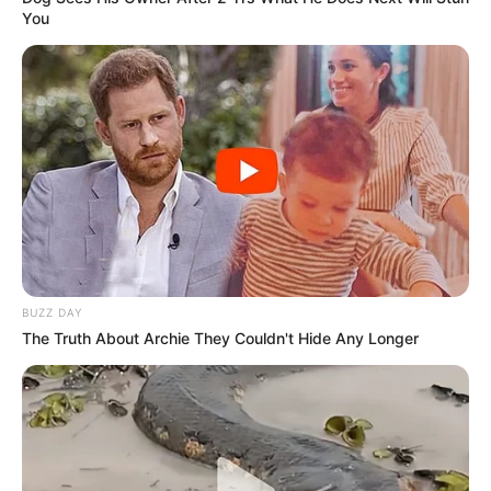
You
BUZZ DAY
The Truth About Archie They Couldn't Hide Any Longer