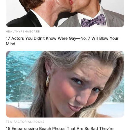
HEALTHYREHABCARE
17 Actors You Didn't Know Were Gay—No. 7 Will Blow Your
Mind
-ad9
O jornalismo do JASB.com.br precisa de você para continuar
marcando ponto na vida das pessoas.
Compartilhe as nossas
notícias em suas redes sociais!
TEN FACTORIAL ROCKS
15 Embarrassing Beach Photos That Are So Bad They're