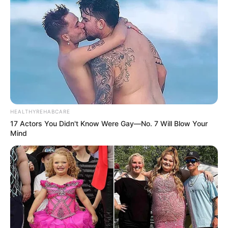
HEALTHYREHABCARE
17 Actors You Didn't Know Were Gay—No. 7 Will Blow Your
Mind