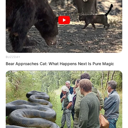
BUZZDAY
Bear Approaches Cat: What Happens Next Is Pure Magic
-ad6
✅
Informe o seu nome e sobrenome;
✅ Celular de contato com o DDD;
✅
Informe qual é a sua cidade e estado;
✅
Descreva qual é o problema que você deseja denunciar;
✅
Nome e sobre nome de seu prefeito, qual o partido que ele faz