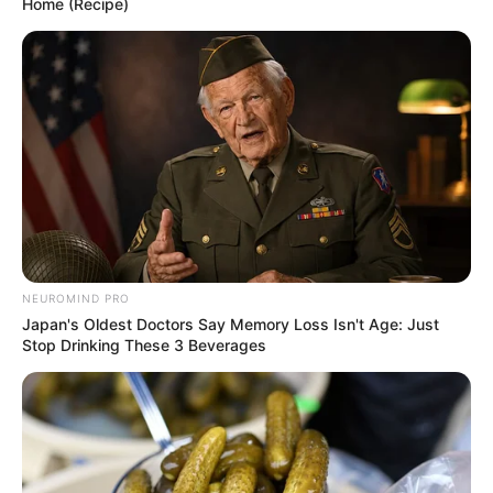
Home (Recipe)
BUSCAR
DESTAQUES
FACEBOOK
DESTAQUES DA SEMANA
NEUROMIND PRO
Japan's Oldest Doctors Say Memory Loss Isn't Age: Just
Agente de Saúde é indiciada por falsificar
Stop Drinking These 3 Beverages
visitas que nunca aconteceram.
Câmara dos Deputados: anuênios, triênios,
quinquênios, sexta-parte e licenças-prêmio
entram no debate.