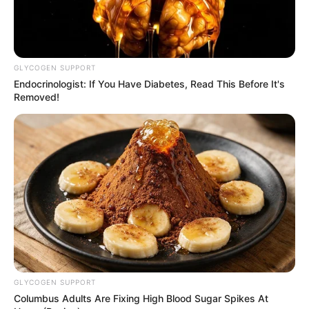
GLYCOGEN SUPPORT
FALE CONOSCO
Endocrinologist: If You Have Diabetes, Read This Before It's
Removed!
Nome
E-mail
*
Mensagem
*
GLYCOGEN SUPPORT
Columbus Adults Are Fixing High Blood Sugar Spikes At