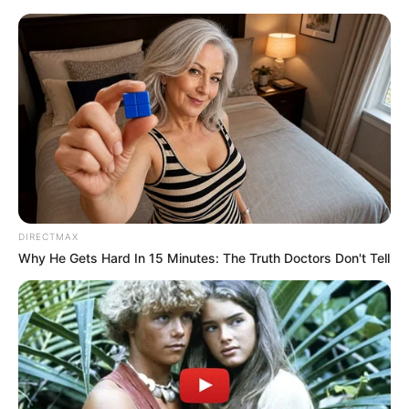
DIRECTMAX
Why He Gets Hard In 15 Minutes: The Truth Doctors Don't Tell
HOME