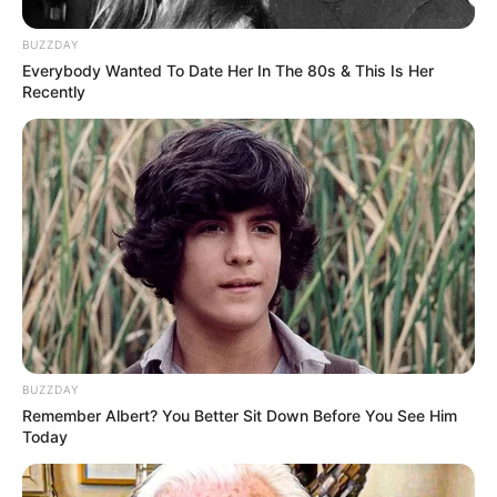
Clique na opção preferida:
WhatsApp
,
|
Telegram
|
Facebook
ou
Inscreva-se no
canal
BUZZDAY
do
JASB no YouTube
Everybody Wanted To Date Her In The 80s & This Is Her
Recently
BUZZDAY
Remember Albert? You Better Sit Down Before You See Him
Today