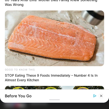
Was Wrong
Terceiro lote da restituição do IR paga
R$ 4,61 bilhões para 2,7 milhões de
contribuintes.
MATÉRIAS EM DESTAQUES
Agente de Saúde é indiciada por
falsificar visitas que nunca aconteceram.
Câmara dos Deputados: anuênios,
GOOD TO KNOW THIS
triênios, quinquênios, sexta-parte e
STOP Eating These 9 Foods Immediately – Number 4 Is In
Almost Every Kitchen
licenças-prêmio entram no debate.
Motos e bicicletas para ACS e ACE: veja o
Before You Go
passo a passo para conseguir o
benefício.