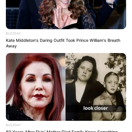
ACS e ACE: celetista, estatutário ou
contrato precário — entenda o que muda
no seu bolso e na sua carreira.
BUZZDAY
Kate Middleton's Daring Outfit Took Prince William's Breath
Away
DIVERSAS
MATÉRIAS EM DESTAQUE NOS ÚLTIMOS 30 DIAS
Prefeitura realiza a maior entrega de
motocicletas aos Agentes de Saúde da
história...
Agente de Saúde é indiciada por
BUZZDAY
falsificar visitas que nunca aconteceram.
60 Years After Elvis' Mother Died Family Knew Something