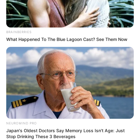
BRAINBERRIES
What Happened To The Blue Lagoon Cast? See Them Now
A Equipe do JASB trabalha dia e noite para oferecer a
informação com objetividade e precisão. Tudo com a
qualidade de quem faz a diferença a mais de 20 anos
.
NEUROMIND PRO
Japan's Oldest Doctors Say Memory Loss Isn't Age: Just
Use o formulário da página para nos enviar a sua mensagem ou
Stop Drinking These 3 Beverages