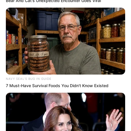
Bear And Cat's Unexpected Encounter Goes Viral
Prefeitura realiza a maior entrega de
motocicletas aos Agentes de Saúde da
história...
Agente de Saúde é indiciada por falsificar
visitas que nunca aconteceram.
Terceiro lote da restituição do IR paga R$
4,61 bilhões para 2,7 milhões de
contribuintes.
NAVY SEAL'S BUG IN GUIDE
Motos e bicicletas para ACS e ACE: veja o
7 Must-Have Survival Foods You Didn't Know Existed
passo a passo para conseguir o benefício.
PLP 185 continua travado na Câmara dos
Deputados por erro em seu texto.