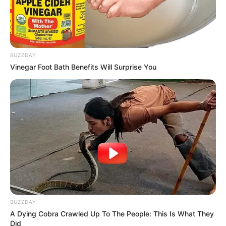
BUZZDAY
Vinegar Foot Bath Benefits Will Surprise You
BUZZDAY
A Dying Cobra Crawled Up To The People: This Is What They
Did