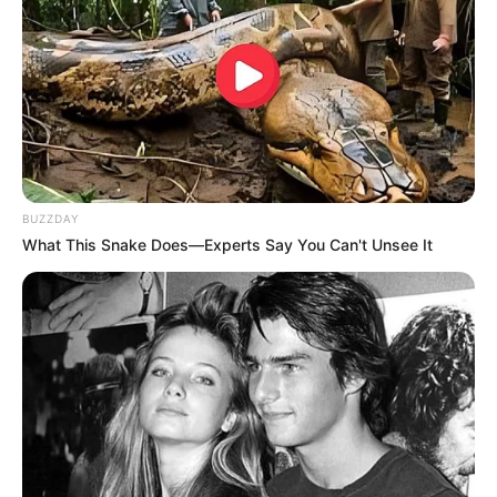
BUZZDAY
What This Snake Does—Experts Say You Can't Unsee It
-ad6
Receba notícias
direto no
celular
entrando nos nossos grupos.