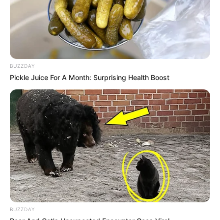
Motos e bicicletas para ACS e ACE: veja o
passo a passo para conseguir o benefício.
FNARAS em Brasília: Senado pode
BUZZDAY
promulgar PEC 14 em semana de
Pickle Juice For A Month: Surprising Health Boost
mobilização.
Presidente Kennedy (ES) abre processo
seletivo para Agentes de Saúde e de
Combate às Endemias.
PEC 14: o que acontece com quinquênio,
triênio e sexta-parte na aposentadoria?
DESTAQUES DO MÊS
BUZZDAY