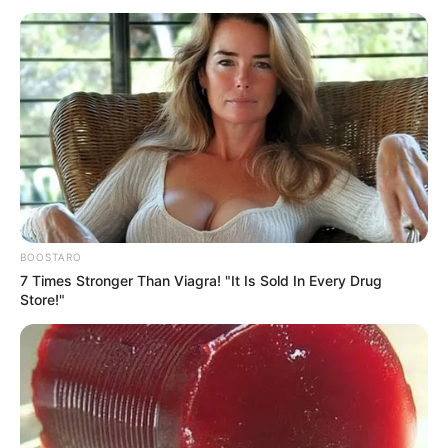
nos envie um e-mail:
📧
fale
jasb
@ gmail.com
Para informar sobre o pagamento do IFA - Incentivo Financeiro
Adicional
, nos envio um email ou apenas o formulário desta
página. Informe que sua cidade paga o IFA. Diga o seu nome,
cidade e estado.
📧
Obrigado por interagir conosco!
--
BOOSTARO
7 Times Stronger Than Viagra! "It Is Sold In Every Drug
Store!"