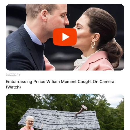
Brasil tem encontrado dificuldade de ingresso no AVA - Ambiente
Virtual de Aprendizagem.
Veja a matéria completa, aqui!
VEJA TAMBÉM
:
+
Motocicletas Honda: agentes comunitários de saúde recebem Biz
para trabalhar
.
+
Piso: Direção da CONACS esclarece os motivos da diferença
entre os textos das Portarias
+
Piso: PL proposto pelo SINDAS/RN é aprovado por unanimidade
na Câmara Municipal
.
+
Atualização: Confira a lista das cidades que já se
BUZZDAY
comprometeram a pagar os R$ 2.424
.
Embarrassing Prince William Moment Caught On Camera
+
1º Encontro Estadual tratou sobre a EC 120, Previne Brasil, PQA-
(Watch)
VS, gratificações
...
-