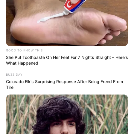
GOOD TO KNOW THIS
She Put Toothpaste On Her Feet For 7 Nights Straight – Here's
What Happened
BUZZ DAY
Colorado Elk's Surprising Response After Being Freed From
Tire
-
Consulte mais informações sobre credenciamento
por meio de
ofício na Portaria de Consolidação nº 2/GM/MS, de 28 de setembro
de 2017, no capítulo I, itens Do Financiamento das Ações de
Atenção Básica e Do credenciamento.