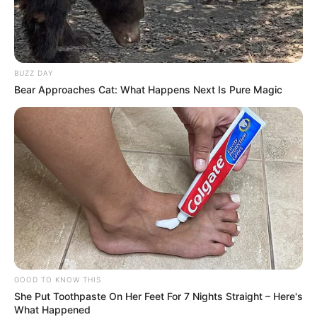
BUZZ DAY
Bear Approaches Cat: What Happens Next Is Pure Magic
Tudo pronto para o recebimento das disciplina do Programa
Saúde com Agente? Só que não!
—
Foto/Reprodução
.
GOOD TO KNOW THIS
She Put Toothpaste On Her Feet For 7 Nights Straight – Here's
Os agentes comunitários de saúde e os agentes de combate às
What Happened
endemias participante do Programa Saúde com Agente de todo o