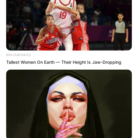
-
Credencie serviços e equipes da APS, em 3 passos
:
1 - Iniciativa do Município
BRAINBERRIES
Tallest Women On Earth — Their Height Is Jaw-Dropping
- Pactuação da necessidade de expansão de equipes e serviços no
Plano Municipal ou Distrital de Saúde ou na Programação Anual de
saúde;
- Ter instrumentos de gestão aprovados pelo Conselho de Saúde.
2 - Envio da solicitação de credenciamento ao MS
- Solicitar o credenciamento* ao Ministério da Saúde, via ofício** ou
sistema de informação específico, mas, antes, dar conhecimento
da solicitação às seguintes instâncias: Conselho de Saúde,
Secretaria Estadual de Saúde e Comissão Intergestores Bipartite