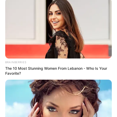
Saúde: Credenciamentos dos Agentes Comunitários de Saúde
Ministério da Saúde:
Credenciamentos dos Agentes
Comunitários de Saúde
01:00
ACS
,
Ministério da Saúde
,
Notícia
BRAINBERRIES
The 10 Most Stunning Women From Lebanon - Who Is Your
Favorite?
O credenciamento dos agentes comunitários de saúde