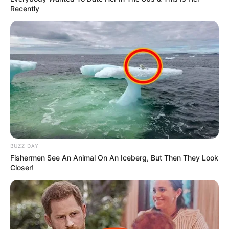
Recently
+
Proposta prevê pagamento de despesas de locomoção a ACS e
ACE
.
-
BUZZ DAY
Fishermen See An Animal On An Iceberg, But Then They Look
Closer!
-