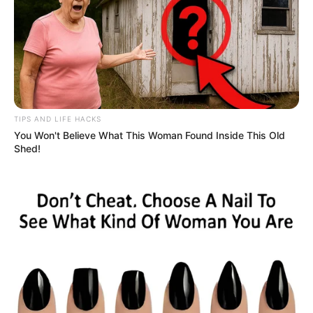
TIPS AND LIFE HACKS
You Won't Believe What This Woman Found Inside This Old
Shed!
-
Antes começar, verifique se em seu município existem gestores da
Atenção Primária cadastrados no e-Gestor AB, com acesso ao
sistema Gerencia APS.
Cálculo
Leia a Nota Técnica nº 1.579/2020-CGFAP/DESF/SAPS/MS, – para
obter informações sobre o método de cálculo do teto de
credenciamento de equipe de Saúde da Família (eSF) e equipe de
Atenção Primária (eAP).