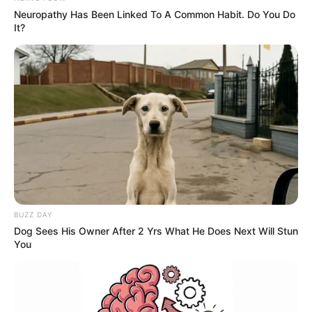
Notícia
Neuropathy Has Been Linked To A Common Habit. Do You Do
It?
PUBLICAÇÃO RECENTE
PRÓXIMA MATÉRIA
Petrobras reduz preço de
Eunápolis: Prefeitura entrega
venda da gasolina para as
tablets aos agentes
distribuidoras mais uma vez.
comunitários de saúde.
FAÇA O SEU COMENTÁRIO AQUI!
FALE CONOSCO
Nome
BUZZ DAY
Dog Sees His Owner After 2 Yrs What He Does Next Will Stun
E-mail
*
You
Mensagem
*