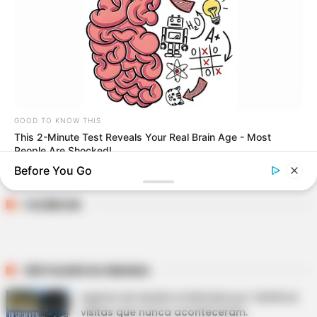
BUSCAR
GOOD TO KNOW THIS
This 2-Minute Test Reveals Your Real Brain Age - Most
People Are Shocked!
DESTAQUES
Before You Go
FACEBOOK
DESTAQUES DA SEMANA
Agente de Saúde é indiciada por falsificar
visitas que nunca aconteceram.