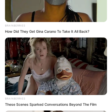
BRAINBERRIES
How Did They Get Gina Carano To Take It All Back?
BRAINBERRIES
These Scenes Sparked Conversations Beyond The Film
Home
>
ACS
>
Ministério da Saúde
>
Notícia
>
Ministério da