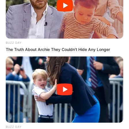
Credenciamento via Saips
- Todas equipes de Atenção Primária Prisional (eAPP) e serviços de
Polo de Academia da Saúde devem ser credenciados
exclusivamente pelo Sistema de Apoio à Implementação de
Políticas em Saúde (Saips).
BUZZ DAY
The Truth About Archie They Couldn't Hide Any Longer
Confira mais informações sobre esse modelo de credenciamento,
lendo a
Nota Informativa nº 1/2021-
COPRIS/CGGAP/DESF/SAPS/MS
(PDF).
⌠ A transferência dos incentivos financeiros para custeio de equipes
ou serviços da APS depende do credenciamento e homologação no
SCNES. Nesse processo deve ser levado em consideração critérios
mínimos exigidos de validação dessas equipes e serviços, para que
seja cumprida a transferência dos incentivos financeiros federais de
custeio, conforme estabelecido pela
Portaria nº 1, de junho de
2021
(PDF)⌡
BUZZ DAY