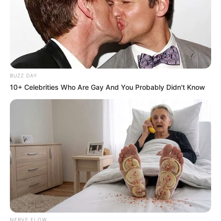
Saúde
|
Tecnologia
|
Saúde
|
Dinheiro
BUZZ DAY
10+ Celebrities Who Are Gay And You Probably Didn't Know
aqui!
Veja outras formas de doações,
SHARE THIS
Share it
Tweet
Share it
Pin it
PUBLICAÇÕES RELACIONADAS
NERVE FLOW