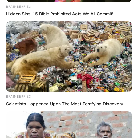
(CIB).
BRAINBERRIES
Hidden Sins: 15 Bible Prohibited Acts We All Commit!
Além do ofício, que será substituído por procedimento
informatizado, as solicitações de credenciamento das equipes e
serviços de APS podem ser feitas por meio da plataforma e-Gestor
AB ou pelo Sistema de Apoio à Implementação de Políticas em
Saúde (Saips).
No final da página, confira o fluxo para credenciamento de equipes.
-
BRAINBERRIES
Scientists Happened Upon The Most Terrifying Discovery