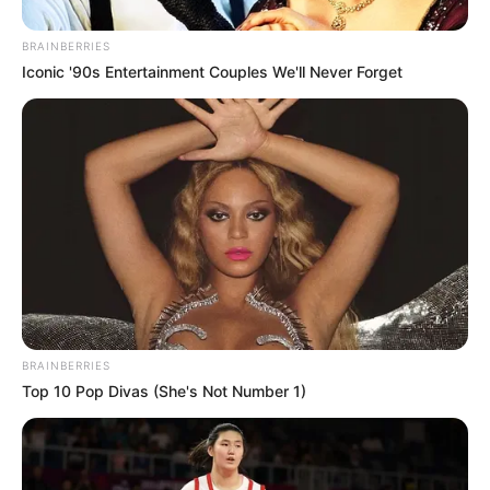
recebem os KIT's
.
+
Coisas que todos os Agentes de Saúde (ACS e ACE) precisa
BRAINBERRIES
saber
.
Iconic '90s Entertainment Couples We'll Never Forget
+
Saúde com Agente: Confira todas as lives produzidas para o
Curso técnica em ACS/ACE
.
+
Resumão da Live (9/8) para os Estudantes do Curso Técnico do
Saúde com Agente
.
-
BRAINBERRIES
Top 10 Pop Divas (She's Not Number 1)