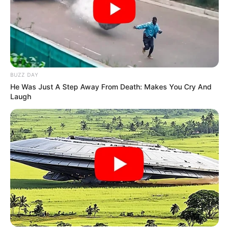
WhatsApp
,
|
Telegram
|
Facebook
ou
Inscreva-se no
canal
do
JASB no YouTube
BUZZ DAY
He Was Just A Step Away From Death: Makes You Cry And
Laugh
aqui!
Veja as formas de doações,
Ministério da Saúde
JASB - Jornal dos Agentes de Saúde do Brasil
.
Canal Te Respondo
|
Canal da CONACS
|
Canal da
Fnaras
|
Incentivo Financeiro