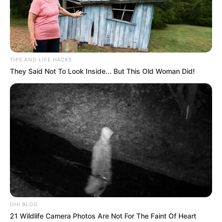
TIPS AND LIFE HACKS
They Said Not To Look Inside... But This Old Woman Did!
-
PEC dos 3 salários mínimos como remuneração para os
Agentes de Saúde (ACS e ACE) com Curso Técnico.
OHI BLOG
21 Wildlife Camera Photos Are Not For The Faint Of Heart