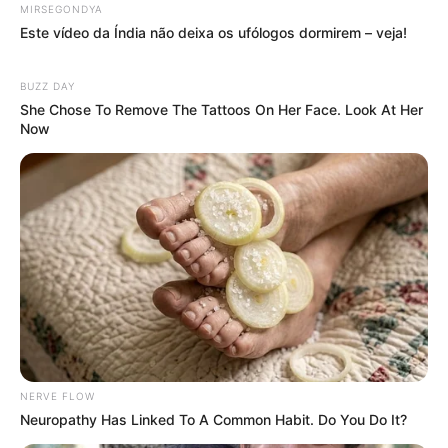
MIRSEGONDYA
-
Este vídeo da Índia não deixa os ufólogos dormirem – veja!
BUZZ DAY
She Chose To Remove The Tattoos On Her Face. Look At Her
Now
NERVE FLOW
-
Neuropathy Has Linked To A Common Habit. Do You Do It?
O jornalismo do JASB - Jornal dos Agentes de Saúde do Brasil