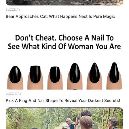
BUZZDAY
Bear Approaches Cat: What Happens Next Is Pure Magic
-
As articulações em Brasília
Depois de muitas batalhas em Brasília
, além dos diversos
paradoxos que acabaram por atrapalhar as articulações no
Congresso Nacional, finalmente é possível respirar fundo com a
publicação do Reajuste do Piso Nacional no Diário Oficial, apesar
da publicação não fazer menção de qual o valor que será aplicado
ao reajuste, exatamente como é possível conferir.
Havia muitas especulações sobre o fato,
se o presidente, Jair
Bolsonaro, iria sancionar o reajuste ou não, porém, a presidente da
CONACS - Confederação Nacional dos Agentes de Saúde,
Ilda
BUZZ DAY
Angélica Correia
, já havia assegurado que houve um acordo com
Pick A Ring And Nail Shape To Reveal Your Darkest Secrets!
lideranças do Governo, inclusive, com
Eduardo Gomes,
líder do
Governo no Congresso Nacional
. Tal acordo assegurava que
estava tudo certo e que a categoria poderia respirar aliviada.