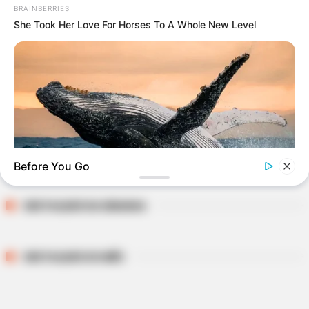
BRAINBERRIES
She Took Her Love For Horses To A Whole New Level
BUSCAR
DESTAQUES
FACEBOOK
Before You Go
DESTAQUES DA SEMANA
BRAINBERRIES
Is There An Intersex Whale? This Finding Baffles Science
DESTAQUES DO MÊS