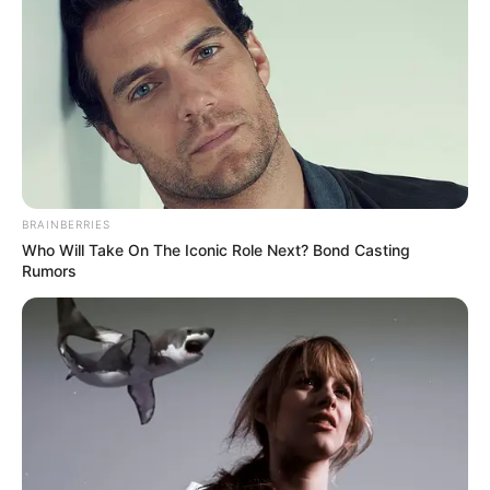
Saúde
|
Tecnologia
|
Saúde
|
Dinheiro
SHARE THIS
Share it
Tweet
BRAINBERRIES
Who Will Take On The Iconic Role Next? Bond Casting
Share it
Pin it
Rumors
PUBLICAÇÕES RELACIONADAS
Piso Nacional
PUBLICAÇÃO RECENTE
PRÓXIMA MATÉRIA
Sancionado o reajuste do Piso
A direção da CONACS emite