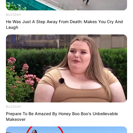
O valor do Reajuste pretendido era de aproximadamente dois
salários mínimos, depois veio a ideia de R$ 1.920, levantada
BUZZDAY
pela
Associação Fnaras
. Valor que, supostamente, já possuía
He Was Just A Step Away From Death: Makes You Cry And
orçamento garantido pelo
relator da
LDO -
Lei de Diretrizes
Laugh
Orçamentárias,
deputado Hugo Leal
. Infelizmente, tudo não
passou de um grande engano, que somente atrapalhou as
articulações em Brasília. Além de criar uma falsa expectativa depois
que a Associação usou as suas redes sociais para informar que o
valor estava garantido, inclusive, fez uma pesquisa entre os
ACS/ACE para usar como ferramenta de convencimento de que
os
R$ 1.920 era o valor desejado pela maioria dos agentes e não a
proposta da PEC 22, que seria adiada para março. Como
realmente foi adiada, mediante acordo entre a CONACS e o
deputado Marcelo Ramos.
-
BUZZDAY
Prepare To Be Amazed By Honey Boo Boo's Unbelievable
Makeover