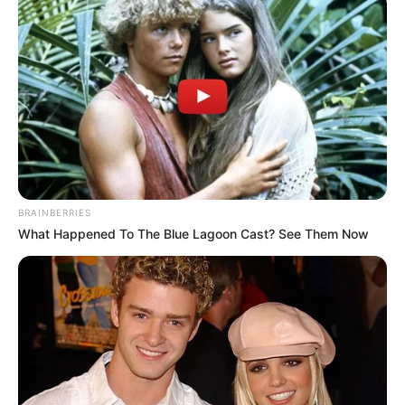
-
BRAINBERRIES
What Happened To The Blue Lagoon Cast? See Them Now
-
Inscreva-se no canal do
JASB no
YouTube
,
WhatsApp
,
Telegram
ou
Facebook
.