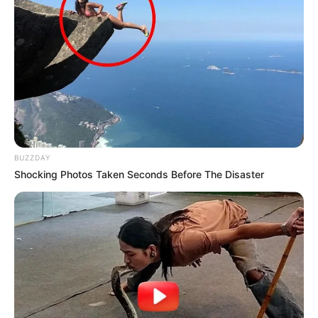
BUZZDAY
Shocking Photos Taken Seconds Before The Disaster
-
A novela contra a PEC 22
A novela contra a PEC 22 ainda não terminou. Estejam todos certos
de que ainda haverá novas narrativas, defendendo que há outros
caminhos diferentes dessa proposta. De que desejam se unir a
Confederação Nacional para somar forças etc. Tudo não passa de
estratégia, já que o principal objetivo desejado é tomar o lugar da
Confederação, deixando-a em segundo plano. Tudo isso já ficou