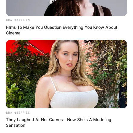
Nacional de R$ 1.750 para
um posicionamento oficial
agentes comunitários e de
sobre o Reajuste do Piso
combate às endemias.
Nacional
BRAINBERRIES
Films To Make You Question Everything You Know About
FAÇA O SEU COMENTÁRIO AQUI!
Cinema
FALE CONOSCO
Nome
E-mail
*
Mensagem
*
BRAINBERRIES
They Laughed At Her Curves—Now She's A Modeling
Sensation