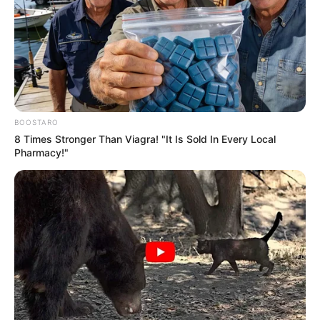
O Piso Nacional deve ser pago de forma integral. É o valor mínimo
a ser pago. Na verdade, o valor de R$ 1.750,00 é relacionado a um
ACS ou ACE em início de carreira. No caso dos agentes que já
conta com tempo de atividade, esse valor deverá ser majorado
com o Plano de Cargos, Salários e vencimentos.
-
BOOSTARO
8 Times Stronger Than Viagra! "It Is Sold In Every Local
Pharmacy!"