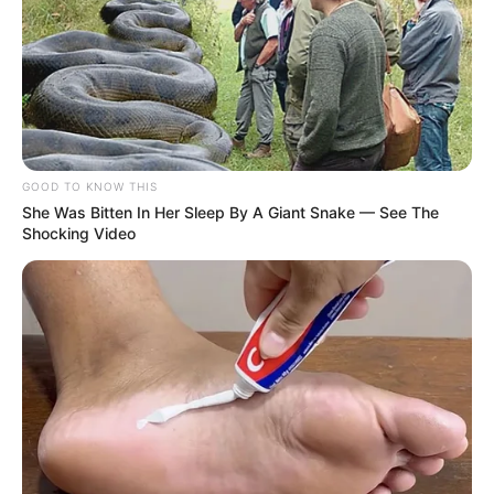
GOOD TO KNOW THIS
She Was Bitten In Her Sleep By A Giant Snake — See The
Shocking Video
Valor que garante o Reajuste do Piso Nacional dos Agentes
Comunitários e de Combate às Endemias
.
—
Foto/Reprodução
.