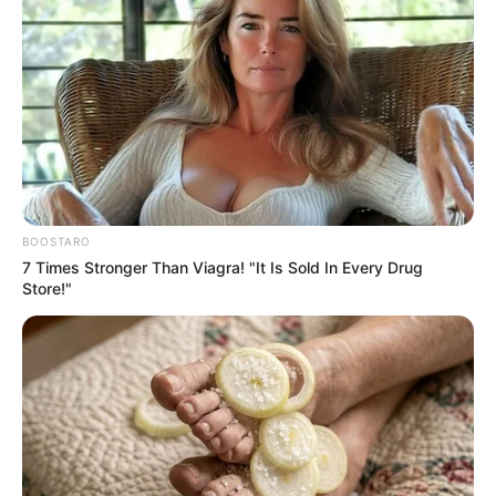
dos ACS/ACE.
Antes da sanção feira pelo Governo Federal, foi publicado no Diário
Oficial da União, em: 21/12/2021, Edição: 239, Seção: 1, Página: 1.
Órgão: Atos do Poder Legislativo - a edição da
Lei Federal nº
14.194
, indicando o Reajuste do Piso Nacional aos Agentes
Comunitários e de Combate às Endemias. Mas, ainda não houve a
publicação da Portaria que define o valor a ser pago a cada
agente.
BOOSTARO
-
7 Times Stronger Than Viagra! "It Is Sold In Every Drug
Store!"