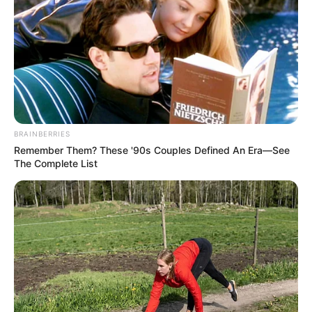
-
Conteúdo relacionado
:
+
Recorde: Incentivo Financeiro destinado aos ACS/ACE poderá
chegar à R$ 589 milhões
BRAINBERRIES
+
Incentivo Adicional: Modelo de Projeto de Lei a ser proposto pela
Remember Them? These '90s Couples Defined An Era—See
Câmara Municipal
The Complete List
+
14º: Modelo Padrão do Requerimento do Incentivo e vídeo de
verificação do repasse
.
+
Marechal Deodoro pagou Incentivo dos Agentes Comunitários e
de Endemias
.
+
Gratificação: Câmara de Novo Lino autoriza prefeitura a pagar o
incentivo aos ACS/ACE
.
+
Prefeitura de Coelho Neto autoriza pagamento do Incentivo
Adicional aos ACS/ACE
+
Gratificação: ACS/ACE de Messias garantem o Incentivo