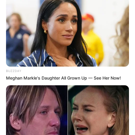
BUZZDAY
Meghan Markle's Daughter All Grown Up — See Her Now!
O presidente sancionou o Orçamento de 2022 que estipula
reajuste de R$ 1,7 bilhão para funcionários
públicos
.
—
Foto/Reprodução
.