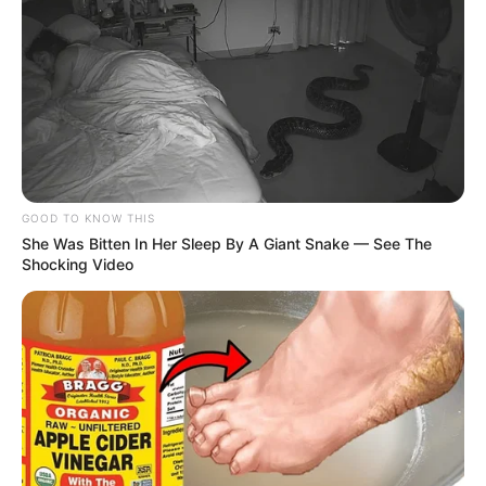
GOOD TO KNOW THIS
She Was Bitten In Her Sleep By A Giant Snake — See The
Shocking Video
-
A diretora presidente da CONACS
- Confederação Nacional dos
Agentes Comunitários de Saúde, Ilda Angélica Correia,
confirmou
nessa segunda-feira
(24) que o
presidencial da República aprovou
o repasse dos recursos do Reajuste do Piso Salarial Nacional dos
Agentes Comunitários de Saúde e Agentes de Combate às
Endemias.