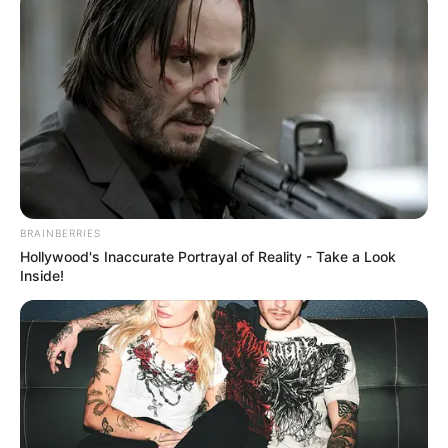
BRAINBERRIES
O
presidente Jair Bolsonaro (PL) sancionou o Orçamento
Hollywood's Inaccurate Portrayal of Reality - Take a Look
de 2022
.
—
Foto/Reprodução
.
Inside!
A diretora presidente da CONACS - Confederação Nacional dos
Agentes Comunitários de Saúde, Ilda Angélica Correia, acaba de
confirmar a sanção presidencial ao Reajuste do Piso Salarial
Nacional dos Agentes Comunitários de Saúde e Agentes de
Combate às Endemias.
Veja a matéria completa, aqui!