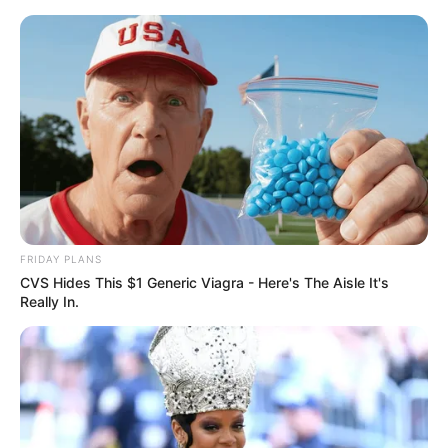
FRIDAY PLANS
CVS Hides This $1 Generic Viagra - Here's The Aisle It's
Really In.
HOME
Home
>
ACE
>
Dinheiro Público
>
Notícia
>
Piso Nacional
>
Próximo passo: Com a aprovação do Reajuste do Piso Nacional os