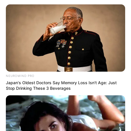
NEUROMIND PRO
Japan's Oldest Doctors Say Memory Loss Isn't Age: Just
Stop Drinking These 3 Beverages
HOME
Home
>
ACS
>
Concurso
>
Notícia
>
Prefeitura
>
Saúde com
Agente: saiba como proceder para emitir o Atestado de Matrícula