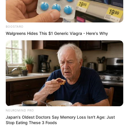
BOOSTARO
Walgreens Hides This $1 Generic Viagra - Here's Why
NEUROMIND PRO
-
Japan's Oldest Doctors Say Memory Loss Isn't Age: Just
Stop Eating These 3 Foods