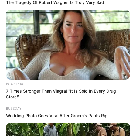
The Tragedy Of Robert Wagner Is Truly Very Sad
Saúde com Agente: saiba como proceder para emitir
o
Atestado de Matrícula
Publicado
no
JASB
em
13
.setembro.
2022.
Atualizado
em
27
.novembro
.2022.
Grupos no WhatsApp
|
O documento informa as atividades de
ensino nas quais o estudante está matriculado no período letivo, se
o estudante possui ou não vínculo ativo na UFRGS naquele
período, entre outras informações.
-
BOOSTARO
7 Times Stronger Than Viagra! "It Is Sold In Every Drug
Store!"
BUZZDAY
Wedding Photo Goes Viral After Groom's Pants Rip!