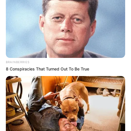
Brasil
|
CONACS
|
Associação
FNARAS
|
Solidariedade
|
Economia
|
Governo
|
Política
|
Fé
Ministério da Saúde
|
Agentes de
Saúde
|
Tecnologia
|
Saúde
|
Dinheiro
BRAINBERRIES
8 Conspiracies That Turned Out To Be True
aqui!
Veja outras formas de doações,
SHARE THIS
Share it
Tweet
Share it
Pin it