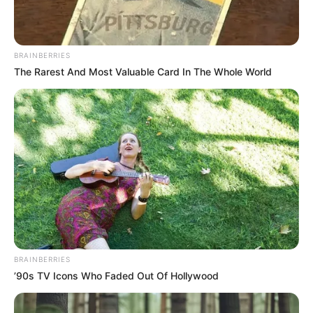
Os agentes comunitários de Saúde e Agentes de Combate
BRAINBERRIES
às Endemias representam a coluna de sustentação da base do
The Rarest And Most Valuable Card In The Whole World
SUS
.
—
Foto/Reprodução
.
Uma nova
Proposta de Emenda à Constituição busca aumentar
para três salários mínimos a remuneração dos Agentes
Comunitários de Saúde e Agentes de Combate às Endemias com
Curso Técnico, trata-se da
PEC 18/2022
.
Veja a matéria completa,
aqui!
-
BRAINBERRIES
’90s TV Icons Who Faded Out Of Hollywood