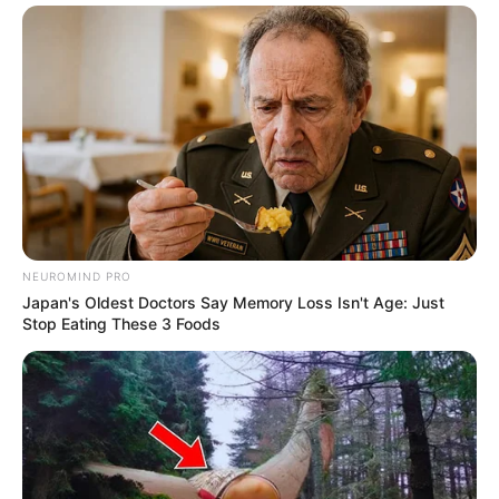
Motos e bicicletas para ACS e ACE: veja o
passo a passo para conseguir o benefício.
PLP 185 continua travado na Câmara dos
Deputados por erro em seu texto.
ACS e ACE: celetista, estatutário ou
contrato precário — entenda o que muda
no seu bolso e na sua carreira.
NEUROMIND PRO
Japan's Oldest Doctors Say Memory Loss Isn't Age: Just
Stop Eating These 3 Foods
DIVERSAS