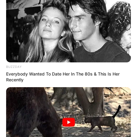
-
Clique em "Gerar Documento"
Importante
: O documento emitido pelo Portal do Aluno contém
autenticação eletrônica e possui validade em todo o Território
BUZZDAY
Nacional
Everybody Wanted To Date Her In The 80s & This Is Her
Recently
ATENÇÃO: Ser participante do Projeto Saúde com Agente não
possibilita o acesso ao cartão UFRGS físico, nem o acesso aos
serviços ou facilidades presenciais no espaço físico da UFRGS,
como estacionamento, bibliotecas ou restaurante universitário, por
exemplo.
Assista o vídeo para orientação sobre como acessar o Portal
do Aluno
: ffff