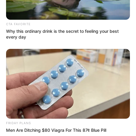
Combate às Endemias.
PEC 14: o que acontece com quinquênio,
triênio e sexta-parte na aposentadoria?
CTA FAVORITE
Why this ordinary drink is the secret to feeling your best
every day
DESTAQUES DO MÊS
Prefeitura realiza a maior entrega de
motocicletas aos Agentes de Saúde da
história...
Agente de Saúde é indiciada por falsificar
visitas que nunca aconteceram.
Terceiro lote da restituição do IR paga R$
4,61 bilhões para 2,7 milhões de
FRIDAY PLANS
contribuintes.
Men Are Ditching $80 Viagra For This 87¢ Blue Pill