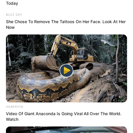
Today
BUZZ DAY
She Chose To Remove The Tattoos On Her Face. Look At Her
Now
-
[TODAS AS LIVES] Desde o Primeiro acesso ao AVA
CONASEMS ao Portal de Serviços UFRGS.
HABERION
Video Of Giant Anaconda Is Going Viral All Over The World.
Watch