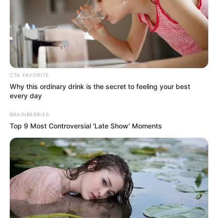
DESTAQUES DA SEMANA
Agente de Saúde é indiciada por falsificar
visitas que nunca aconteceram.
Câmara dos Deputados: anuênios, triênios,
quinquênios, sexta-parte e licenças-prêmio
CTA FAVORITE
entram no debate.
Why this ordinary drink is the secret to feeling your best
every day
Motos e bicicletas para ACS e ACE: veja o
BRAINBERRIES
passo a passo para conseguir o benefício.
Top 9 Most Controversial 'Late Show' Moments
FNARAS em Brasília: Senado pode
promulgar PEC 14 em semana de
mobilização.
Presidente Kennedy (ES) abre processo
seletivo para Agentes de Saúde e de