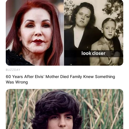
aqui!
Veja as formas de doações,
JASB - Jornal dos Agentes de Saúde do Brasil
.
Canal Te Respondo
|
Canal da CONACS
|
Canal da
Fnaras
|
Incentivo Financeiro
BUZZDAY
60 Years After Elvis' Mother Died Family Knew Something
Was Wrong
O jornalismo do JASB - Jornal dos Agentes de Saúde do Brasil
precisa de você
para continuar marcando ponto na vida da
categoria.
Faça doação para o site
. Sua colaboração é
fundamental para seguirmos combatendo o bom combate com a
independência que você conhece. A partir de qualquer valor, você
pode fazer a diferença. Muito Obrigado!
Veja como doar aqui!