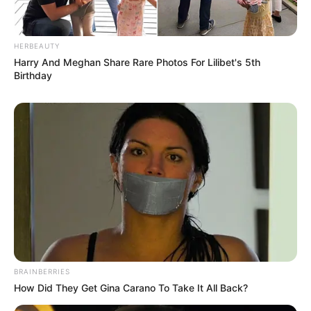
na Câmara Municipal
.
+
Atualização: Confira a lista das cidades que já se
HERBEAUTY
comprometeram a pagar os R$ 2.424
.
Harry And Meghan Share Rare Photos For Lilibet's 5th
+
1º Encontro Estadual tratou sobre a EC 120, Previne Brasil, PQA-
Birthday
VS, gratificações
...
-
BRAINBERRIES
How Did They Get Gina Carano To Take It All Back?