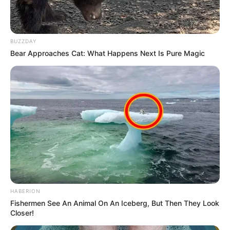
BUZZDAY
Bear Approaches Cat: What Happens Next Is Pure Magic
HABERION
Fishermen See An Animal On An Iceberg, But Then They Look
Closer!
Portal do Aluno,
acesse aqui!