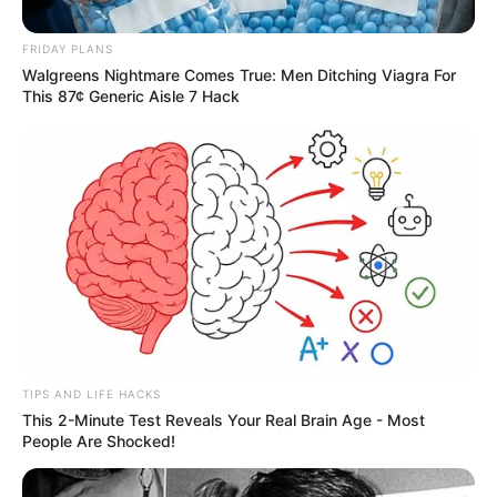
Informe seu número de Cartão UFRGS, senha do Portal do Aluno e
clique novamente em “Entrar”;
FRIDAY PLANS
Walgreens Nightmare Comes True: Men Ditching Viagra For
This 87¢ Generic Aisle 7 Hack
Clique no botão abaixo “Portal do Aluno”
Escolha o Período Letivo, e os Filtros (não são obrigatórios para
gerar o documento)
-
TIPS AND LIFE HACKS
This 2-Minute Test Reveals Your Real Brain Age - Most
People Are Shocked!