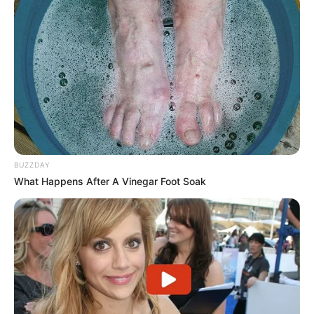
-
BUZZDAY
What Happens After A Vinegar Foot Soak
-