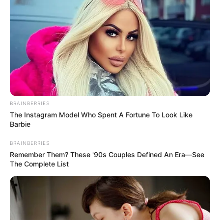
Mensagem
*
BRAINBERRIES
BUSCAR
The Instagram Model Who Spent A Fortune To Look Like
Barbie
DESTAQUES
BRAINBERRIES
Remember Them? These '90s Couples Defined An Era—See
The Complete List
FACEBOOK