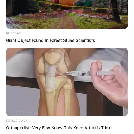
MATÉRIAS EM DESTAQUE NOS ÚLTIMOS 30 DIAS
Prefeitura realiza a maior entrega de
motocicletas aos Agentes de Saúde da
história...
BUZZDAY
Giant Object Found In Forest Stuns Scientists
Agente de Saúde é indiciada por
falsificar visitas que nunca aconteceram.
Terceiro lote da restituição do IR paga
R$ 4,61 bilhões para 2,7 milhões de
contribuintes.
MATÉRIAS EM DESTAQUES
Agente de Saúde é indiciada por
FORGE BODY
falsificar visitas que nunca aconteceram.
Orthopedist: Very Few Know This Knee Arthritis Trick