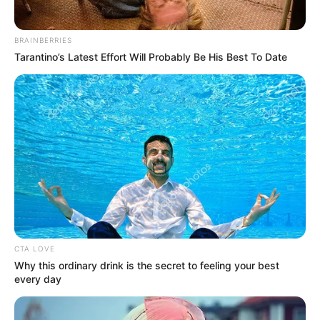
PUBLICAÇÕES RELACIONADAS
BRAINBERRIES
Tarantino’s Latest Effort Will Probably Be His Best To Date
Prefeitura
PUBLICAÇÃO RECENTE
PRÓXIMA MATÉRIA
Serviço para solicitação de
Mais de 40 municípios
atendimento ao público do
participaram Simpósio dos
projeto Saúde com Agente.
ACS/ACE em Araripina.
FAÇA O SEU COMENTÁRIO AQUI!
FALE CONOSCO
Nome
CTA LOVE
Why this ordinary drink is the secret to feeling your best
every day
E-mail
*