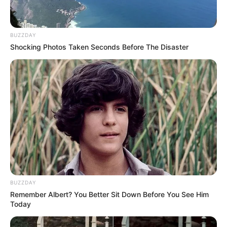
BUZZDAY
Shocking Photos Taken Seconds Before The Disaster
-
[TODAS AS LIVES] Desde o Primeiro acesso ao AVA
CONASEMS ao Portal de Serviços UFRGS.
BUZZDAY
Remember Albert? You Better Sit Down Before You See Him
Today