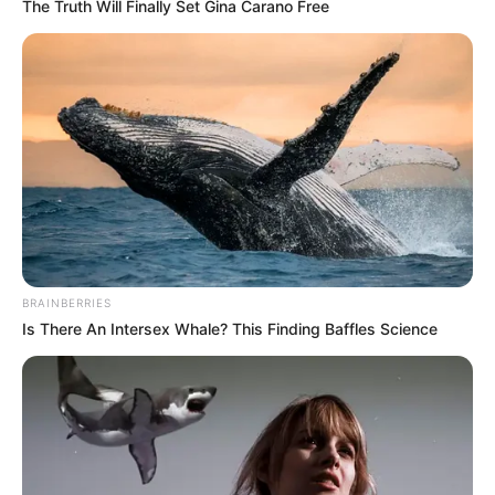
The Truth Will Finally Set Gina Carano Free
Caso tenha dúvidas siga as orientações abaixo
:
No canto superior direito da tela clique em "Entrar"
Informe seu número de Cartão UFRGS, senha do Portal de
Serviços e clique novamente em “Entrar”;
-
BRAINBERRIES
Is There An Intersex Whale? This Finding Baffles Science