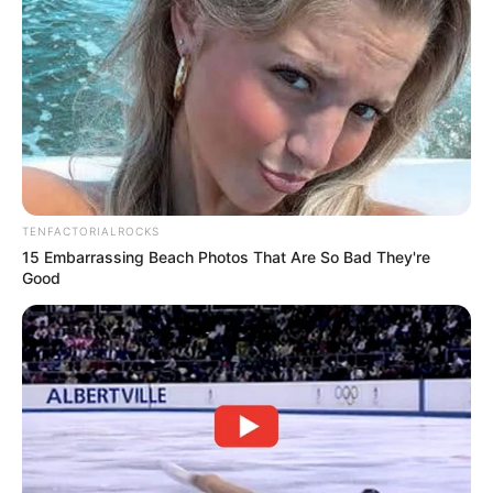
Terceiro lote da restituição do IR paga R$
4,61 bilhões para 2,7 milhões de
contribuintes.
Motos e bicicletas para ACS e ACE: veja o
passo a passo para conseguir o benefício.
TENFACTORIALROCKS
PLP 185 continua travado na Câmara dos
15 Embarrassing Beach Photos That Are So Bad They're
Deputados por erro em seu texto.
Good
ACS e ACE: celetista, estatutário ou
contrato precário — entenda o que muda
no seu bolso e na sua carreira.