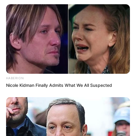
HABERION
Nicole Kidman Finally Admits What We All Suspected
-
Conteúdo relacionado
:
+
Projeto Saúde Com Agente: Como saber quem são meus colegas
de turma?
+
[BATE PAPO] Como falar com a tutora de minha turma?
+
Saúde Com Agente: Saiba como será a avaliação de notas no
AVA, em cada disciplina
.