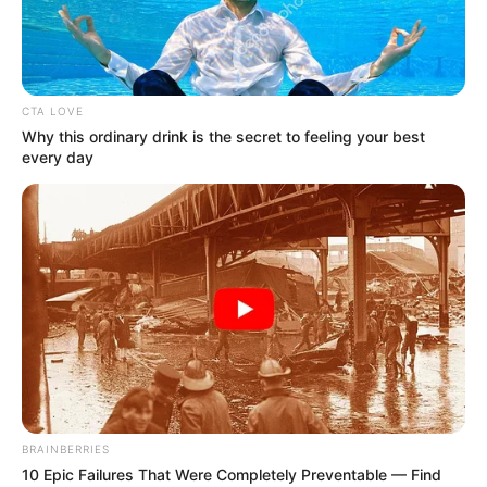
Saúde com Agente: confira o
atual Manual do Estudante do
Curso Técnico!
CTA LOVE
Why this ordinary drink is the secret to feeling your best
06:30
ACE
,
ACS
,
Curso Técnico
,
Notícia
every day
Confira o manual do Curso Técnico em
ACS e
BRAINBERRIES
ACE
.
—
Foto/Reprodução
.
10 Epic Failures That Were Completely Preventable — Find