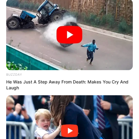
-
PEC dos 3 salários mínimos como remuneração para os
Agentes de Saúde (ACS e ACE) com Curso Técnico.
BUZZDAY
He Was Just A Step Away From Death: Makes You Cry And
Laugh