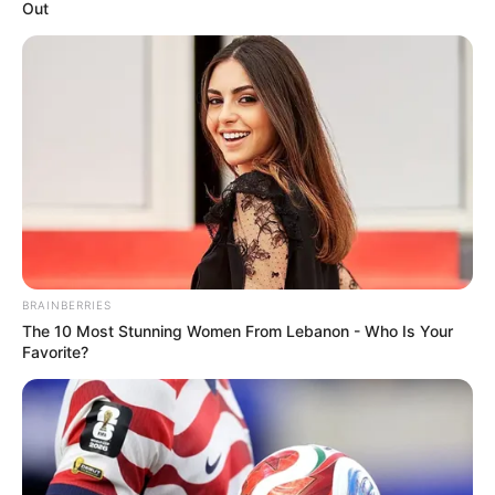
Out
Saúde com Agente: confira o atual
Manual do Estudante do
Curso Técnico!
Publicado
no
JASB
em 13
.setembro.
2022.
Atualizado
em
14
.setembro.
2022.
Grupos no WhatsApp
|
Manual preparado para que o estudante
conheça o curso em que está matriculado, as regras e os
processos da Universidade.
-
BRAINBERRIES
The 10 Most Stunning Women From Lebanon - Who Is Your
Favorite?