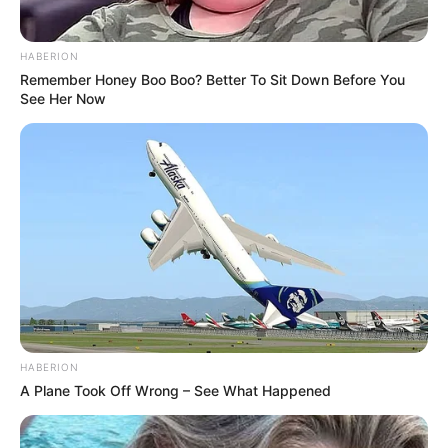
Combate às Endemias.
HABERION
PEC 14: o que acontece com quinquênio,
Remember Honey Boo Boo? Better To Sit Down Before You
triênio e sexta-parte na aposentadoria?
See Her Now
FNARAS convoca ACS e ACE para
promulgação da PEC 14 no Congresso
Nacional.
DESTAQUES DO MÊS
Prefeitura realiza a maior entrega de
motocicletas aos Agentes de Saúde da
história...
HABERION
Agente de Saúde é indiciada por falsificar
A Plane Took Off Wrong – See What Happened
visitas que nunca aconteceram.