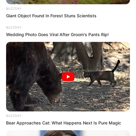
BUZZDAY
Giant Object Found In Forest Stuns Scientists
BUZZDAY
Wedding Photo Goes Viral After Groom's Pants Rip!
-
BUZZDAY
O jornalismo do JASB - Jornal dos Agentes de Saúde do Brasil
Bear Approaches Cat: What Happens Next Is Pure Magic
precisa de você
para continuar marcando ponto na vida da
categoria.
Faça doação para o site
. Sua colaboração é