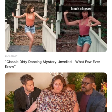
BUZZDAY
Acompanhe a transmissão ao vivo, aqui pelo
“Classic Dirty Dancing Mystery Unveiled—What Few Ever
JASB
.
—
Foto/Reprodução
.
Knew"
O JASB tem usado todas as suas plataforma de redes sociais para
deixar os Agentes Comunitários e de Combate às Endemias bem
informados sobre o Curso Técnico do Programa saúde com
Agente.
Veja a matéria completa, aqui!
VEJA TAMBÉM
:
+
Motocicletas Honda: agentes comunitários de saúde recebem Biz