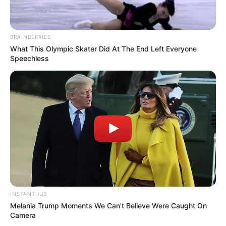
DIVERSAS
BRAINBERRIES
What This Olympic Skater Did At The End Left Everyone
Speechless
MATÉRIAS EM DESTAQUE NOS ÚLTIMOS 30 DIAS
Prefeitura realiza a maior entrega de
motocicletas aos Agentes de Saúde da
história...
Agente de Saúde é indiciada por
falsificar visitas que nunca aconteceram.
Terceiro lote da restituição do IR paga
R$ 4,61 bilhões para 2,7 milhões de
INSTANTHUB
contribuintes.
Melania Trump Moments We Can't Believe Were Caught On
Camera