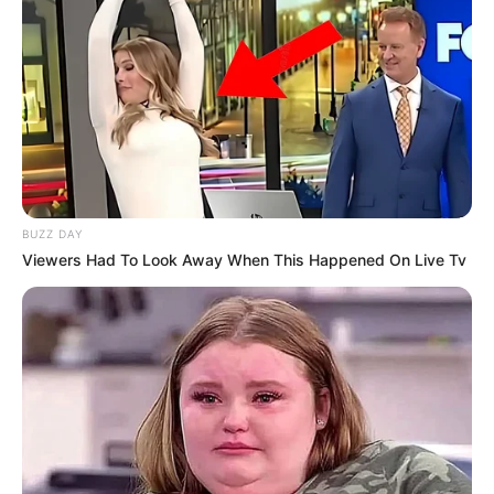
FACEBOOK
DESTAQUES DA SEMANA
Agente de Saúde é indiciada por falsificar
visitas que nunca aconteceram.
BUZZ DAY
Viewers Had To Look Away When This Happened On Live Tv
Câmara dos Deputados: anuênios, triênios,
quinquênios, sexta-parte e licenças-prêmio
entram no debate.
FNARAS em Brasília: Senado pode
promulgar PEC 14 em semana de
mobilização.
Presidente Kennedy (ES) abre processo
seletivo para Agentes de Saúde e de