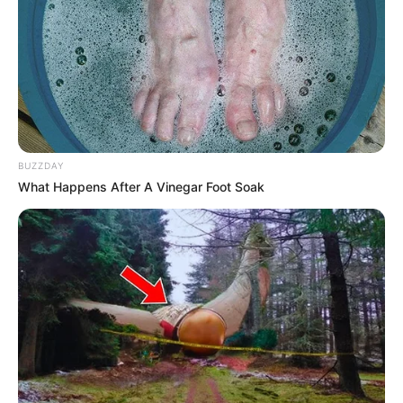
Autorizada a reprodução, desde que a fonte seja citada com o link
da matéria.
BUZZDAY
What Happens After A Vinegar Foot Soak
aqui!
Veja as formas de doações,
JASB - Jornal dos Agentes de Saúde do Brasil
.
Canal Te Respondo
|
Canal da CONACS
|
Canal da
Fnaras
|
Incentivo Financeiro
-