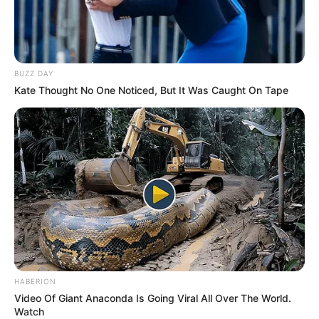
BUZZ DAY
Kate Thought No One Noticed, But It Was Caught On Tape
Os agentes comunitários de Saúde e Agentes de Combate
às Endemias representam a coluna de sustentação da base do
SUS
.
—
Foto/Reprodução
.
Uma nova
Proposta de Emenda à Constituição busca aumentar
para três salários mínimos a remuneração dos Agentes
Comunitários de Saúde e Agentes de Combate às Endemias com
Curso Técnico, trata-se da
PEC 18/2022
.
Veja a matéria completa,
aqui!
-
HABERION
Video Of Giant Anaconda Is Going Viral All Over The World.
Watch