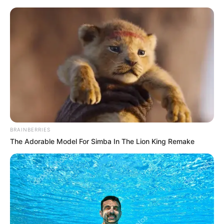
BRAINBERRIES
The Adorable Model For Simba In The Lion King Remake
HOME
Home
>
ACE
>
ACS
>
Curso Técnico
>
Notícia
>
Saúde com
Agente: confira o atual Manual do Estudante do Curso Técnico!