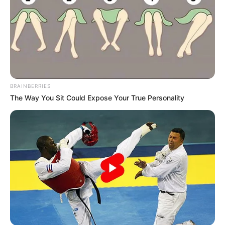
Outros link do CURSO TÉCNICO
:
+
Saúde com Agente: Minha nota média no AVA está errada. O que
deve ser feito?
+
Saúde com Agente: FÓRUM DISCIPLINA 5 - O que é ser agente?
- território vivo
.
+
Como será a avaliação? Notas, Provas e o valor obtido por meio
BRAINBERRIES
do Fórum
.
The Way You Sit Could Expose Your True Personality
+
Saúde Com Agente: Saiba como será a avaliação de notas no
AVA em cada disciplina
.
+
Saúde com Agente: Tarefa na aula interativa. Disciplina 5
.
+
Saúde com Agente: Professor UFRGS faz alertas aos alunos
ACS/ACE
.
+
Curso Técnico Saúde com Agente: Ética Profissional e Relações
Interpessoais
.
+
Saúde Com Agente: Como saber quem são meus colegas de
turma?
+
Curso: entenda como funciona a questão das Notas com Peso -
Disciplina 3 e 4
.