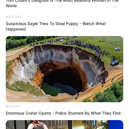
Tom Cruise's Daughter Is The Most Beautiful Woman In The
World
E-mail
*
BUZZ DAY
Suspicious Eagle Tries To Steal Puppy - Watch What
Happened
Mensagem
*
BUSCAR
BUZZ DAY
DESTAQUES
Enormous Crater Opens - Police Stunned By What They Find