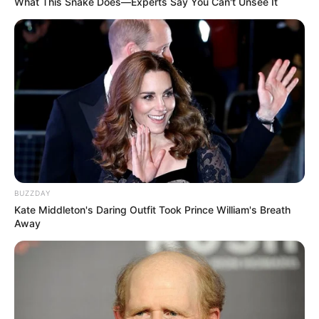
What This Snake Does—Experts Say You Can't Unsee It
+
Urgente: Mensagem da UFRGS sobre o início do Cursos
Técnicos do Saúde com Agente
.
Brasil
|
CONACS
|
Associação
FNARAS
|
Solidariedade
|
Economia
|
Governo
|
Política
|
Fé
Ministério da Saúde
|
Agentes de
Saúde
|
Tecnologia
|
Saúde
|
Dinheiro
BUZZDAY
Kate Middleton's Daring Outfit Took Prince William's Breath
Away
aqui!
Veja outras formas de doações,