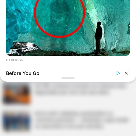
Agente de Saúde é indiciada por falsificar
visitas que nunca aconteceram.
Terceiro lote da restituição do IR paga R$
4,61 bilhões para 2,7 milhões de
contribuintes.
Motos e bicicletas para ACS e ACE: veja o
HABERION
passo a passo para conseguir o benefício.
Scientist Finds Object In Ice—And Freezes In Fear!
Before You Go
PLP 185 continua travado na Câmara dos
Deputados por erro em seu texto.
ACS e ACE: celetista, estatutário ou
contrato precário — entenda o que muda
no seu bolso e na sua carreira.