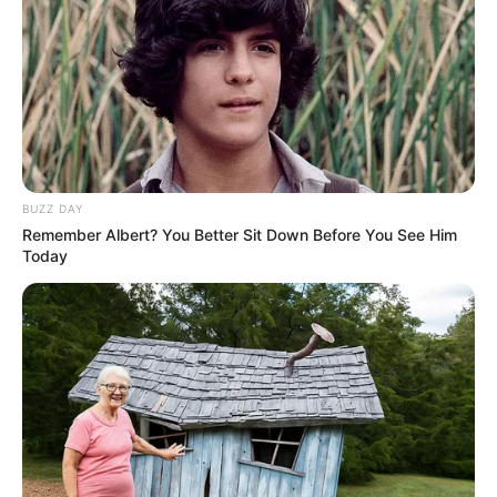
BUZZ DAY
Remember Albert? You Better Sit Down Before You See Him
Today
-
Conteúdo relacionado
:
+
Dinheiro: com a Emenda 120 Incentivo Adicional (14º) será de R$
2.424
.
+
Modelo de Projeto já proposto em Prefeitura por um vereador,
conforme o modelo JASB
+
Requerimento da MNAS foi usado para garantir o 14º dos ACS de