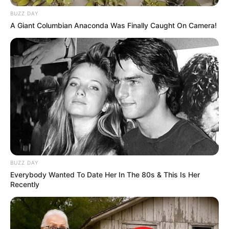
FALE CONOSCO
BUZZ DAY
A Giant Columbian Anaconda Was Finally Caught On Camera!
Nome
E-mail
*
Mensagem
*
BUZZ DAY
Everybody Wanted To Date Her In The 80s & This Is Her
Recently
BUSCAR