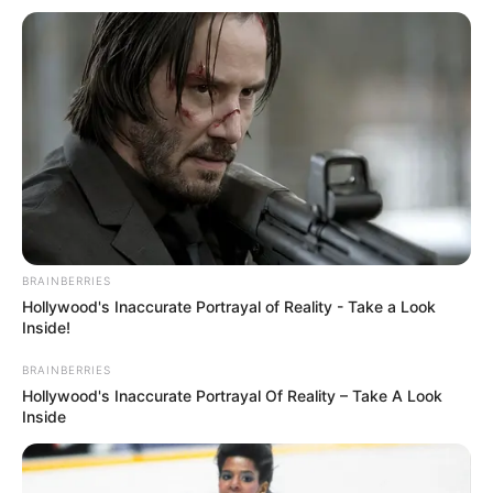
Outra categoria que teve a aprovação de um novo piso salarial foi a
enfermagem. A Câmara dos Deputados aprovou o projeto de lei
que institui piso salarial para enfermeiros, técnicos e auxiliares de
enfermagem e parteiras. De acordo com o texto, o valor mínimo
inicial para enfermeiros será de R$ 4.750, que deverá ser pago
nacionalmente tanto em hospitais públicos quanto privados. Para
os técnicos de enfermagem, o valor será de 70% do piso dos
enfermeiros; e 50% para os auxiliares de enfermagem e as
parteiras.
-
BRAINBERRIES
Hollywood's Inaccurate Portrayal of Reality - Take a Look
Inside!
BRAINBERRIES
Hollywood's Inaccurate Portrayal Of Reality – Take A Look
Inside