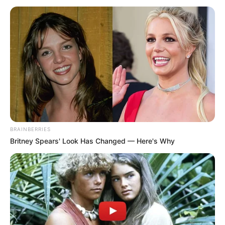
BRAINBERRIES
Britney Spears' Look Has Changed — Here's Why
-
O especialista em orçamento público César Lima
, afirma que,
como o Governo Federal definiu que os recursos devem partir da
União, ficará a critério do próprio governo a captação dos recursos
para cobrir a proposta.