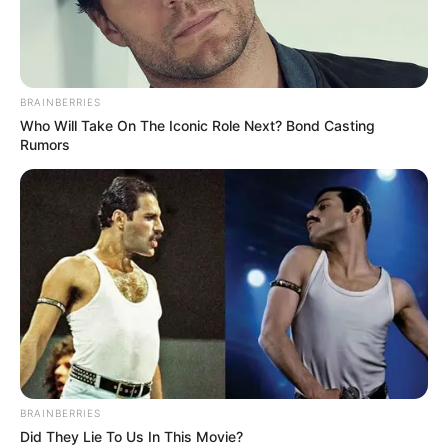
BRAINBERRIES
Piso Nacional foi aprovado no Congresso Nacional com a
Who Will Take On The Iconic Role Next? Bond Casting
implacável articulação do senador Fernando Collor de Mello
Rumors
(principal articulador na Câmara e no
Senado)
.
—
Foto/Reprodução
.
O prefeito de
Princesa Isabel (PB)
,
Ricardo Pereira do
Nascimento, formalizou que pagará o Piso Nacional de dois
salários. A declaração foi feita antes mesmo de ser definida uma
data para o repasse dos recursos da União para pagamento do
novo Piso. Como se fosse pouco, o prefeito ainda usou as redes
sociais para declarar que será um dos primeiros prefeitos do país
fazer tal coisa. Saiba mais detalhes, veja o vídeo com a fala do
prefeito,
clique aqui!
-
BRAINBERRIES
Did They Lie To Us In This Movie?