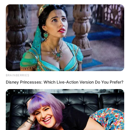
BRAINBERRIES
Disney Princesses: Which Live-Action Version Do You Prefer?
HOME
Home
>
ACE
>
ACS
>
Acs e ACE
>
Notícia
>
Mudança de Vida:
Investimentos mudará a realidade dos Agentes Comunitários e de