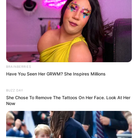
O jornalismo do JASB - Jornal dos Agentes de Saúde do Brasil
precisa de você
para continuar marcando ponto na vida da
categoria.
Faça doação para o site
. Sua colaboração é
fundamental para seguirmos combatendo o bom combate com a
independência que você conhece. A partir de qualquer valor, você
pode fazer a diferença. Muito Obrigado!
Veja como doar aqui!
-
BRAINBERRIES
Have You Seen Her GRWM? She Inspires Millions
BUZZ DAY
She Chose To Remove The Tattoos On Her Face. Look At Her
Now