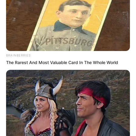
BRAINBERRIES
-
The Rarest And Most Valuable Card In The Whole World
Os rendimentos das duas categorias está dobrando de valor,
devido aos reflexos do reajuste nas demais vantagens dos
agentes.
Desde 2006 que as duas categorias tentam aprovar
um Piso
Salarial Nacional em valor equivalente a 2 salários mínimos,
contudo, nunca consegui devido a interferência do Governo
Federal, que fez de tudo para impedir. Em 2014, após grande
esforço dos agentes comunitários e de combate às endemias, foi
aprovado um Piso, por metade do valor que pretendiam, de sobra,
ainda foi congelado por quase 5 anos pelo Governo Federal.