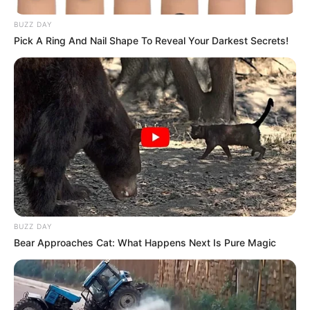
BUZZ DAY
Pick A Ring And Nail Shape To Reveal Your Darkest Secrets!
BUZZ DAY
Bear Approaches Cat: What Happens Next Is Pure Magic
-
Prefeito declara que será o 1º a pagar o Piso Nacional de 2
salários aos agentes de saúde (ACS e ACE).