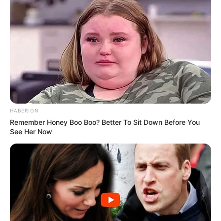
+
Ministério do Trabalho liberou o CBO - Código Brasileiro de
Ocupação dos ACS/ACE
+
Excluídos: quem são os mais de 180 mil ACS/ACE que não
poderão fazer o Curso Técnico
.
+
EDITAL
-
SAÚDE COM AGENTE: Processo Seletivo para Ingresso
nos Cursos Técnicos
.
Brasil
|
CONACS
|
Associação
FNARAS
|
Solidariedade
|
Economia
|
Governo
|
Política
|
Fé
HABERION
Ministério da Saúde
|
Agentes de
Remember Honey Boo Boo? Better To Sit Down Before You
Saúde
|
Tecnologia
|
Saúde
|
Dinheiro
See Her Now