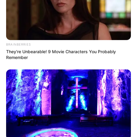
BRAINBERRIES
They're Unbearable! 9 Movie Characters You Probably
Remember
-
VEJA TAMBÉM
:
+
Requerimento para pagamento do novo Piso Salarial de R$
2.424,00 para ACS/ACE
.
+
Entendam o processo do reajuste do Piso, conforme
esclarecimentos do senador Collor
.