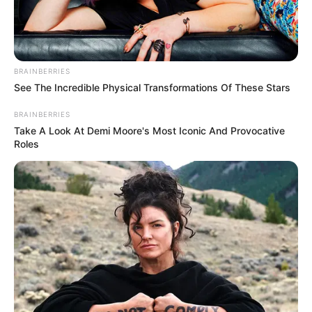
Endemias
Mudança de Vida: Investimentos
mudará a realidade dos Agentes
BRAINBERRIES
Comunitários e de Endemias
See The Incredible Physical Transformations Of These Stars
13:44
ACE
,
ACS
,
Acs e ACE
,
Notícia
BRAINBERRIES
Take A Look At Demi Moore's Most Iconic And Provocative
Roles
Piso Nacional dos Agentes Comunitários e de Combate às