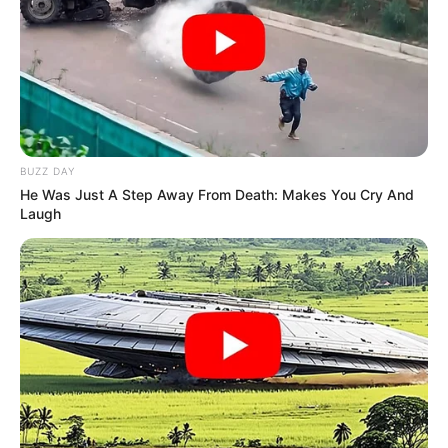
BUZZ DAY
He Was Just A Step Away From Death: Makes You Cry And
Laugh
O
pagamento do novo piso foi regulamentado
pela
Emenda Constitucional 120,
garantindo o
valor equivale a R$
2.424,00 para os agentes comunitários e de
endemias.
—
Foto/Reprodução
.