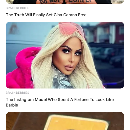
Endemias foi aprovado após 16 anos de batalhas no Congresso
BRAINBERRIES
Nacional
.
—
Foto/Reprodução
.
The Truth Will Finally Set Gina Carano Free
Mudança de Vida: Investimentos mudará a realidade dos
Agentes Comunitários e de Endemias.
Publicado
no
JASB
em 17
.maio.
2022.
Grupos no WhatsApp
| O investimento de
R$ 3,7 bilhões por parte
do Governo Federal nos Agentes Comunitários de Saúde e Agentes
de Combate às Endemias já projeta mudança de vida das duas
categorias, que representam quase 400 mil agentes.
-
BRAINBERRIES
The Instagram Model Who Spent A Fortune To Look Like
Barbie