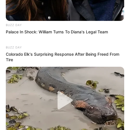
SHARE THIS
Share it
Tweet
BUZZ DAY
Share it
Pin it
Palace In Shock: William Turns To Diana's Legal Team
BUZZ DAY
PUBLICAÇÕES RELACIONADAS
Colorado Elk's Surprising Response After Being Freed From
Tire
Notícia
PUBLICAÇÃO RECENTE
PRÓXIMA MATÉRIA
Agente de Saúde: Saúde
FNARAS: Governador Rui Costa
pública de qualidade começa
recebe proposta para
a ser tratada dentro de casa.
implantação de incentivo
estadual de R$ 606,00 para os
ACS e ACE.
FAÇA O SEU COMENTÁRIO AQUI!