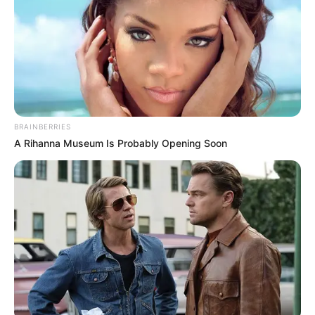
gratificações dos ACS/ACE
.
+
Agentes protestam por reajuste salarial em Salvador e reclamam
que o Piso é de R$ 2.424
.
+
Ministério da Saúde faz investimento de quase R$ 400 milhões
para formação técnica
-
BRAINBERRIES
A Rihanna Museum Is Probably Opening Soon