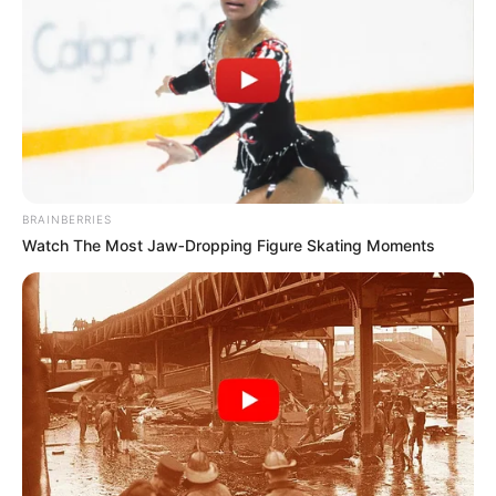
-
Na esteira da discussão do orçamento, César Lima
, explica
BRAINBERRIES
como serão disponibilizados os fundos para o pagamento do piso
Watch The Most Jaw‑Dropping Figure Skating Moments
do total de R$ 5,68 bilhões aos cofres públicos, segundo a Câmara
dos Deputados. “Nós temos algumas possíveis fontes de
financiamentos que estão sendo estudadas. Uma seria a
legalização (de determinados entretenimentos)
e uma parte dos
fundos desse segmento ser destinada para custear o piso nacional
da enfermagem e outra seria a destinação de 3,5% do arrecadado
com extração mineral para essa demanda”, comenta.
Acompanhe as Redes sociais ligadas ao JASB
- Jornal dos
Agentes de Saúde do Brasil e fique por dentro dos principais