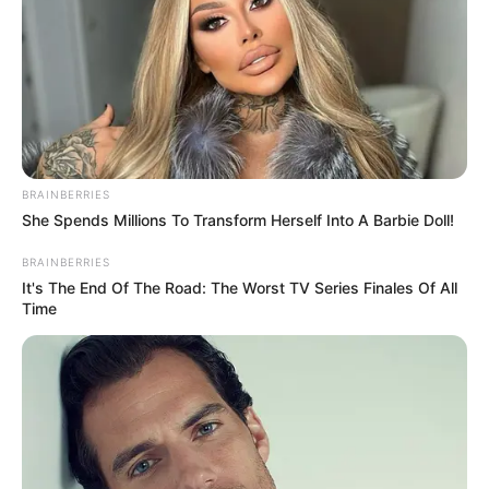
A proposta garante aos profissionais adicional de
insalubridade
, além de aposentadoria especial devido aos riscos
inerentes às funções desempenhadas e determina que estados,
Distrito Federal e municípios assumam o compromisso de
estabelecer outras vantagens, como auxílios, incentivos,
gratificações e indenizações com o objetivo de valorizar o trabalho
dos profissionais.
BRAINBERRIES
She Spends Millions To Transform Herself Into A Barbie Doll!
BRAINBERRIES
It's The End Of The Road: The Worst TV Series Finales Of All
Time