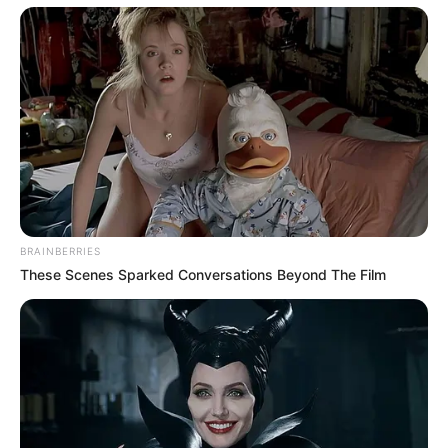
Motos e bicicletas para ACS e ACE: veja o
passo a passo para conseguir o benefício.
Câmara dos Deputados: anuênios, triênios,
quinquênios, sexta-parte e licenças-prêmio
entram no debate.
FNARAS em Brasília: Senado pode
promulgar PEC 14 em semana de
mobilização.
BRAINBERRIES
These Scenes Sparked Conversations Beyond The Film
Presidente Kennedy (ES) abre processo
seletivo para Agentes de Saúde e de
Combate às Endemias.
O que é que os diretores da CONACS foram
fazer na Argentina, durante mobilização em
Brasília?