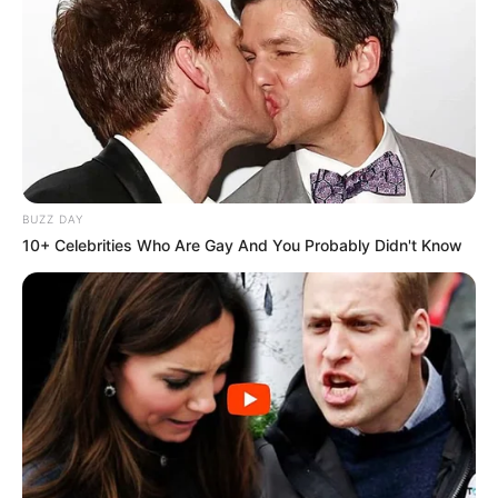
-ad5
💠Proteção permanente contra extinção por lei ordinária — função
reconhecida na Constituição não pode ser extinta por decreto ou
projeto de lei;
BUZZ DAY
💠 Base constitucional para carreira exclusiva — fundamento
10+ Celebrities Who Are Gay And You Probably Didn't Know
jurídico para plano de carreira próprio, progressão e direitos
específicos da categoria;
💠 Precedência jurídica em disputas futuras — qualquer tentativa
de precarização encontrará barreira diretamente no texto
constitucional.
Por que isso vai muito além da aposentadoria
A
Aposentadoria Especial
é uma conquista que muda a vida