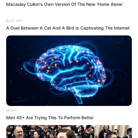
Macaulay Culkin's Own Version Of The New ‘Home Alone’
BUZZ DAY
A Duel Between A Cat And A Bird Is Captivating The Internet
MEDVI
Men 45+ Are Trying This To Perform Better