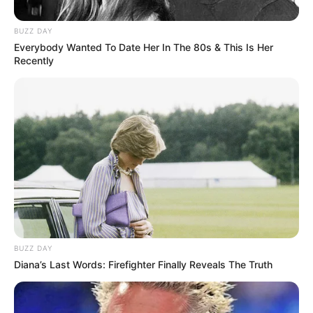
--
BUZZ DAY
Everybody Wanted To Date Her In The 80s & This Is Her
Recently
-ad52
É o status mais elevado de
reconhecimento constitucional de
uma função pública
. Nenhuma categoria da saúde, em toda a
história do Brasil,
foi expressamente reconhecida com esse
status no texto constitucional
. O parecer aprovado na CCJ
propõe mudar isso.
VEJA TAMBÉM
:
BUZZ DAY
✳️
Hugo Motta fala sobre o PLP 185
.
Diana’s Last Words: Firefighter Finally Reveals The Truth
✳️
PEC 14: Presidente do Senado prevê nova data de votação
✳️
ACS e ACE. Tabela salarial de até R$ 8 mil em Rosário
.
✳️
R$ 9 mil: o abismo salarial que separa os Agentes de Saúde
.