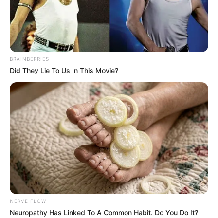
PEC 14 torna ACS e ACE a 1ª
categoria da saúde reconhecida
como exclusiva de Estado.
BRAINBERRIES
08:01
Acs e ACE
,
FNARAS
,
Notícia
Did They Lie To Us In This Movie?
Além da aposentadoria: a conquista histórica que a PEC
NERVE FLOW
14 traz na Constituição.
—
Foto: JASB
Neuropathy Has Linked To A Common Habit. Do You Do It?
.