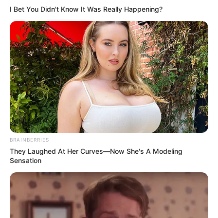
I Bet You Didn't Know It Was Really Happening?
-ad9
O jornalismo do JASB.com.br precisa de você para continuar
marcando ponto na vida das pessoas.
Compartilhe as nossas
notícias em suas redes sociais!
BRAINBERRIES
They Laughed At Her Curves—Now She's A Modeling
Sensation