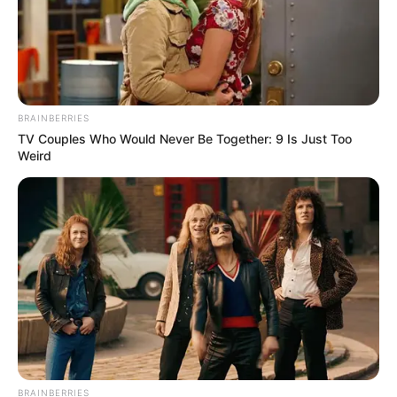
Autor:
Samuel Camêlo
.
Fonte:
JASB - Jornal dos Agentes de Saúde do Brasil
-
www.jasb.com.br.
Edição Geral: JASB.
Encaminhamento de denúncia ao JASB:
Acesse aqui
.
--
BRAINBERRIES
TV Couples Who Would Never Be Together: 9 Is Just Too
Weird
BRAINBERRIES