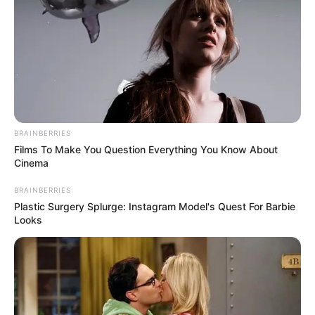
🧊
Parcela Única do Saúde 360: Pagamento
.
Assista ao vídeo
(
direto no Youtube
):
BRAINBERRIES
Films To Make You Question Everything You Know About
Cinema
BRAINBERRIES
Plastic Surgery Splurge: Instagram Model's Quest For Barbie
Looks