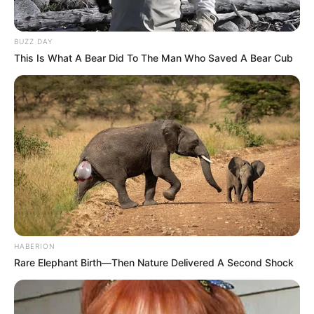
BUZZ DAY
This Is What A Bear Did To The Man Who Saved A Bear Cub
SHARE THIS
Share it
Tweet
Share it
Pin it
PUBLICAÇÕES RELACIONADAS
HABERION
Rare Elephant Birth—Then Nature Delivered A Second Shock
Notícia
PUBLICAÇÃO RECENTE
PRÓXIMA MATÉRIA