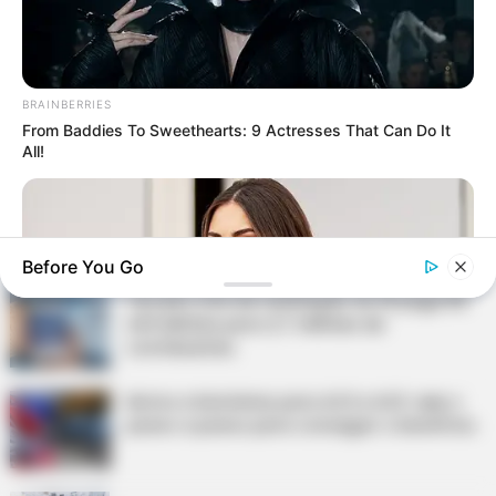
DESTAQUES DO MÊS
Prefeitura realiza a maior entrega de
BRAINBERRIES
motocicletas aos Agentes de Saúde da
From Baddies To Sweethearts: 9 Actresses That Can Do It
história...
All!
Agente de Saúde é indiciada por falsificar
visitas que nunca aconteceram.
Before You Go
Terceiro lote da restituição do IR paga R$
4,61 bilhões para 2,7 milhões de
contribuintes.
Motos e bicicletas para ACS e ACE: veja o
passo a passo para conseguir o benefício.
BRAINBERRIES
The 10 Most Stunning Women From Lebanon - Who Is Your
Favorite?