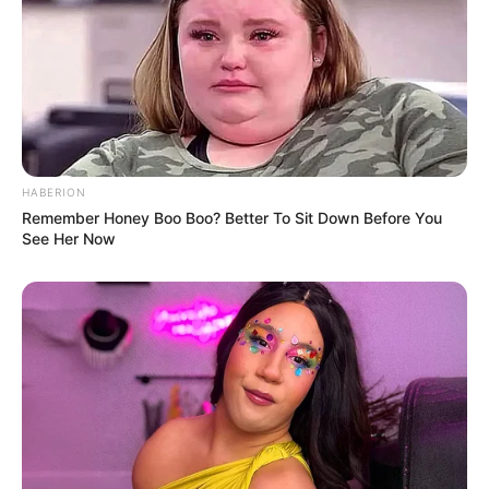
HABERION
Remember Honey Boo Boo? Better To Sit Down Before You
See Her Now
-ad7
Aprovada em dois turnos,
a proposta segue direto para
promulgação
— sem sanção presidencial, sem risco de veto e