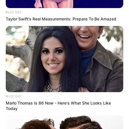
contratos temporários e precários tornam-se incompatíveis com o
status constitucional;
BUZZ DAY
Taylor Swift's Real Measurements: Prepare To Be Amazed
--
BUZZ DAY
Marlo Thomas Is 86 Now - Here's What She Looks Like
Today