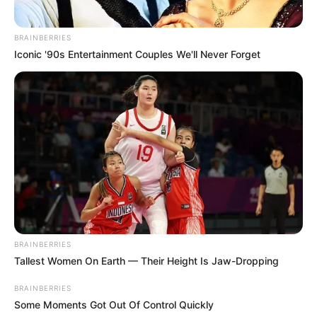
BRAINBERRIES
Iconic '90s Entertainment Couples We'll Never Forget
BUSCAR
DESTAQUES
FACEBOOK
BRAINBERRIES
DESTAQUES DA SEMANA
Tallest Women On Earth — Their Height Is Jaw-Dropping
Agente de Saúde é indiciada por falsificar
visitas que nunca aconteceram.
BRAINBERRIES
Some Moments Got Out Of Control Quickly