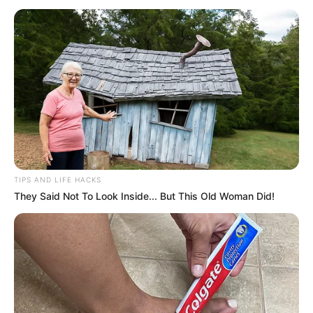
PEC 14 torna ACS e ACE a 1ª categoria da saúde reconhecida
como exclusiva de Estado.
Publicado
no
JASB
em
06.julho.2026.
Atuali
zado
em 22
.julho.2026.
WhatsApp: Grupos Estaduais
|
O ponto da PEC 14 que vai além da
aposentadoria — e que nenhuma categoria da saúde tem.
--
TIPS AND LIFE HACKS
They Said Not To Look Inside... But This Old Woman Did!