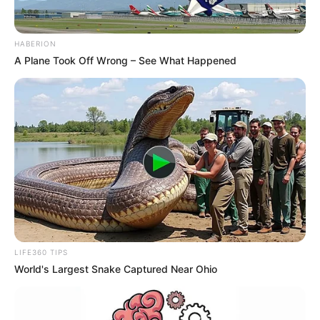
HABERION
A Plane Took Off Wrong – See What Happened
LIFE360 TIPS
World's Largest Snake Captured Near Ohio