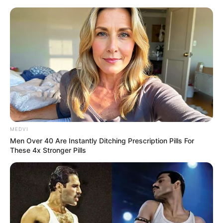
MEDVI
Men Over 40 Are Instantly Ditching Prescription Pills For
These 4x Stronger Pills
HOME
Home
>
Acs e ACE
>
FNARAS
>
Notícia
>
PEC 14 torna ACS e ACE
a 1ª categoria da saúde reconhecida como exclusiva de Estado.