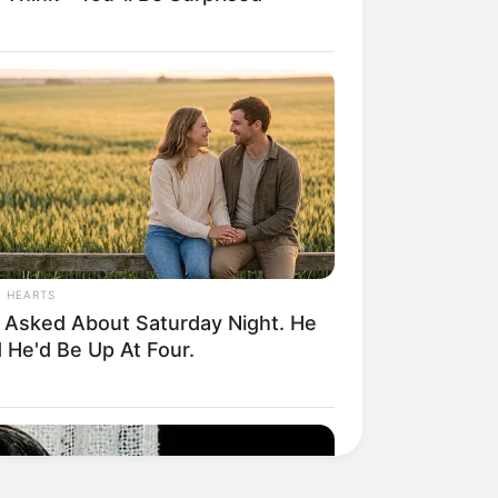
L HEARTS
 Asked About Saturday Night. He
 He'd Be Up At Four.