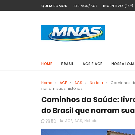
QUEM SOMOS
LEIS ACS/ACE
INCENTIVO (14º)
HOME
BRASIL
ACS E ACE
NOSSA LOJA
Home
>
ACE
>
ACS
>
Notícia
>
Caminhos da 
narram suas histórias.
Caminhos da Saúde: livr
do Brasil que narram suas
23:59
ACE
,
ACS
,
Notícia