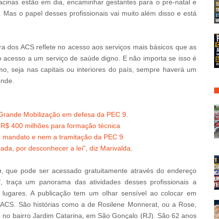
 vacinas estão em dia, encaminhar gestantes para o pré-natal e
 Mas o papel desses profissionais vai muito além disso e está
ra dos ACS reflete no acesso aos serviços mais básicos que as
o acesso a um serviço de saúde digno. E não importa se isso é
mo, seja nas capitais ou interiores do país, sempre haverá um
ende.
 Grande Mobilização em defesa da PEC 9
.
e R$ 400 milhões para formação técnica
eu mandato e nem a tramitação da PEC 9
a, por desconhecer a lei", diz Marivalda
.
e
, que pode ser acessado gratuitamente através do endereço
de/, traça um panorama das atividades desses profissionais a
s lugares. A publicação tem um olhar sensível ao colocar em
al ACS. São histórias como a de Rosilene Monnerat, ou a Rose,
 no bairro Jardim Catarina, em São Gonçalo (RJ). São 62 anos