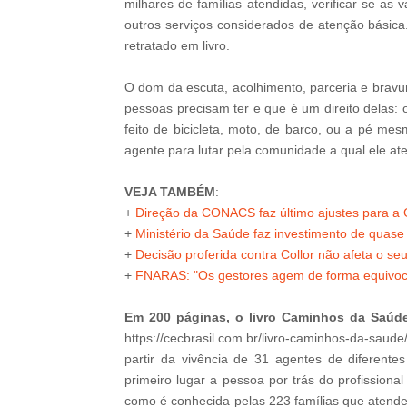
milhares de famílias atendidas, verificar se as
outros serviços considerados de atenção básica.
retratado em livro.
O dom da escuta, acolhimento, parceria e bravu
pessoas precisam ter e que é um direito delas: 
feito de bicicleta, moto, de barco, ou a pé mes
agente para lutar pela comunidade a qual ele at
VEJA TAMBÉM
:
+
Direção da CONACS faz último ajustes para a
+
Ministério da Saúde faz investimento de quas
+
Decisão proferida contra Collor não afeta o s
+
FNARAS: "Os gestores agem de forma equivocad
Em 200 páginas, o livro Caminhos da Saúd
https://cecbrasil.com.br/livro-caminhos-da-sau
partir da vivência de 31 agentes de diferente
primeiro lugar a pessoa por trás do profission
como é conhecida pelas 223 famílias que atende