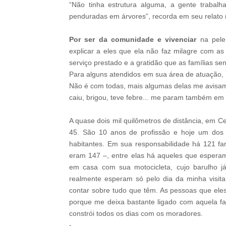
“Não tinha estrutura alguma, a gente trabal
penduradas em árvores”, recorda em seu relato n
Por ser da comunidade e vivenciar
na pel
explicar a eles que ela não faz milagre com a
serviço prestado e a gratidão que as famílias se
Para alguns atendidos em sua área de atuação, 
Não é com todas, mais algumas delas me avisa
caiu, brigou, teve febre... me param também e
A quase dois mil quilômetros de distância, em Ce
45. São 10 anos de profissão e hoje um dos 
habitantes. Em sua responsabilidade há 121 fa
eram 147 –, entre elas há aqueles que esperam 
em casa com sua motocicleta, cujo barulho j
realmente esperam só pelo dia da minha visit
contar sobre tudo que têm. As pessoas que eles
porque me deixa bastante ligado com aquela fam
constrói todos os dias com os moradores.
-