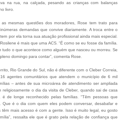
hava na rua, na calçada, pesando as crianças com balanças
o livro.
e as mesmas questões dos moradores, Rose tem trato para
s inúmeras demandas que convive diariamente. A troca entre o
ntem por ela torna sua atuação profissional ainda mais especial.
Rosilene é mais que uma ACS. “É como se eu fosse da família.
m tudo o que acontece como alguém que nasceu ou morreu. Se
m pleno domingo para contar”, comenta Rose.
rrito, Rio Grande do Sul, não é diferente com o Cleber Correia,
16 agentes comunitários que atendem o município de 6 mil
mílias – antes de sua microárea de atendimento ser ampliada
religiosamente o dia da visita de Cleber, quando sai de casa
á é de longe reconhecido pelas famílias. “Têm pessoas que
a. Que é o dia com quem eles podem conversar, desabafar e
 têm mais acesso é com a gente. Isso é muito legal, eu gosto
ília”, ressalta ele que é grato pela relação de confiança que