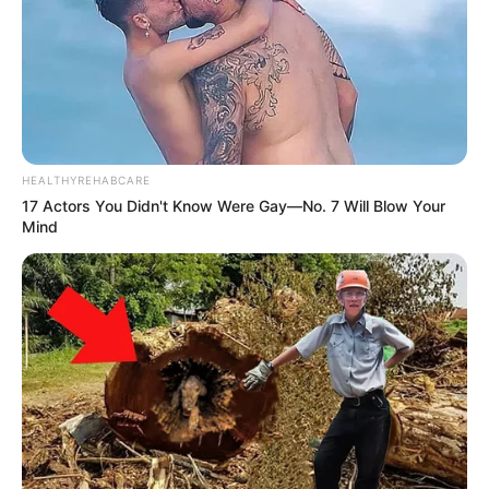
O casal estava passando pelo local quando viu o prédio em
chamas e eles não hesitaram em ajudar. “O instinto tomou conta”,
disse ele. “Eu me vi olhando para 15, 20 bebês dormindo, e
imediatamente meio que enfileiramos todos e começamos a
agarrá-los, colocando-os no berço”, contou.
Veja a matéria
completa, aqui!
-
HEALTHYREHABCARE
17 Actors You Didn't Know Were Gay—No. 7 Will Blow Your
Mind