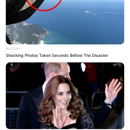
BUZZDAY
Shocking Photos Taken Seconds Before The Disaster
-
Bravura: Durante a lua de mel, c
asal salva bebês de berçário
em chamas
.