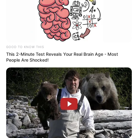
JASB - Jornal dos Agentes de Saúde do Brasil
.
Canal da Federalização
|
Canal da CONACS
|
Canal da
Fnaras
|
Incentivo Financeiro
GOOD TO KNOW THIS
This 2-Minute Test Reveals Your Real Brain Age - Most
People Are Shocked!
O jornalismo do JASB - Jornal dos Agentes de Saúde do Brasil
precisa de você
para continuar marcando ponto na vida da
categoria.
Faça doação para o site
. Sua colaboração é
fundamental para seguirmos combatendo o bom combate com a
independência que você conhece. A partir de qualquer valor, você
pode fazer a diferença. Muito Obrigado!
Veja como doar aqui!
-