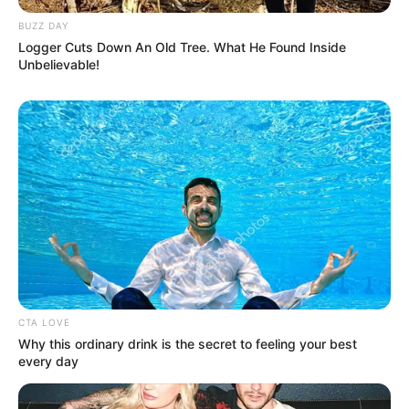
BUZZ DAY
Logger Cuts Down An Old Tree. What He Found Inside
Unbelievable!
-
Previne Brasil: resultado de desempenho do 2º quadrimestre
já está disponível
CTA LOVE
Why this ordinary drink is the secret to feeling your best
every day