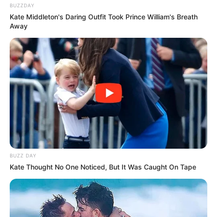
BUZZDAY
Kate Middleton's Daring Outfit Took Prince William's Breath
Away
BUZZ DAY
Kate Thought No One Noticed, But It Was Caught On Tape
O casal passavam em frente ao prédio quando viram as
chamas. Eles entraram para salvar o
bebê.
—
Foto/Reprodução/
arquivo pessoal
.