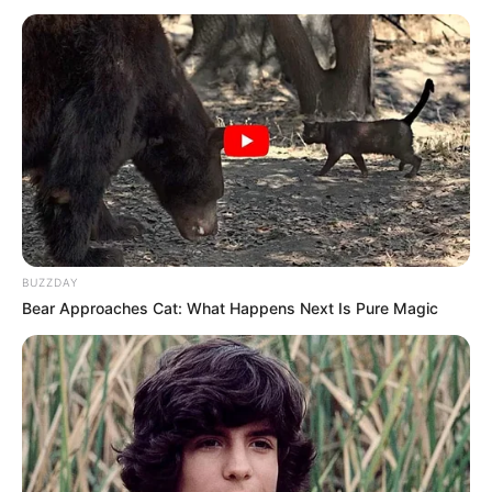
Ministério Público reage contra tentativa de prefeitura de
reter recursos destinados ao pagamento dos salários dos agentes
de saúde.
—
Foto: JASB/Samuel Camêlo
.
Ministério Público ajuíza ação para assegurar pagamento do
piso salarial a agentes comunitários de saúde
.
Publicado
no
JASB
em
28
.outubro
.2022.
Atualizado
em
31
.outubro
.2022.
Grupos no WhatsApp
| A
Medida prolatada pela magistrada obriga
a Prefeitura de Urucurituba a pagar o valor de R$ 2.424,00
BUZZDAY
aos
agentes comunitários de saúde
.
Bear Approaches Cat: What Happens Next Is Pure Magic
-