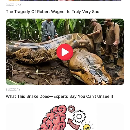
BUZZ DAY
The Tragedy Of Robert Wagner Is Truly Very Sad
-
Envie informações de sua categoria, em sua cidade à redação do
JASB por e-mail: agentesdesaude(sem spam) @gmail.com ou por
meio dos formulários de conato da página.
Receba notícias
direto no
celular
entrando nos nossos grupos.
Clique na opção preferida:
WhatsApp
,
|
Telegram
|
Facebook
ou
Inscreva-se no
canal
do
JASB no YouTube
BUZZDAY
What This Snake Does—Experts Say You Can't Unsee It
Autorizada a reprodução, desde que a fonte seja citada com o link
da matéria.