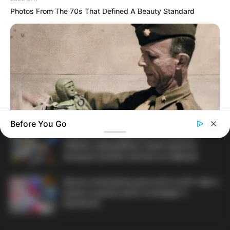
Photos From The 70s That Defined A Beauty Standard
Terceiro lote da restituição do IR paga
R$ 4,61 bilhões para 2,7 milhões de
contribuintes.
MATÉRIAS EM DESTAQUES
Agente de Saúde é indiciada por
falsificar visitas que nunca aconteceram.
Before You Go
Câmara dos Deputados: anuênios,
triênios, quinquênios, sexta-parte e
BUZZ DAY
licenças-prêmio entram no debate.
The Fake Paratroopers That Helped Win D-Day On June 6,
1944
Motos e bicicletas para ACS e ACE: veja o
passo a passo para conseguir o
benefício.