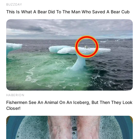
BUZZDAY
This Is What A Bear Did To The Man Who Saved A Bear Cub
HABERION
Fishermen See An Animal On An Iceberg, But Then They Look
-
Closer!
VEJA TAMBÉM
:
+
FEDACSE-BA avançam com o Piso em Mucuri, Prado, Lajedão,
Itamaraju e Caravelas
.
+
14º: Modelo Padrão do Requerimento do Incentivo e vídeo de
verificação do repasse
.