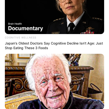
+
Valença realiza entrega de Tablets para Agentes Comunitários
.
Inexiste possibilidade dos municípios legalizar o desvio dos
referidos recursos, considerando a objetividade da norma
constitucional. Cabe às lideranças das duas categorias fazer valer
o direito de seus representados.
-
COGNITIVE WELLNESS
Japan's Oldest Doctors Say Cognitive Decline Isn't Age: Just
Stop Eating These 3 Foods