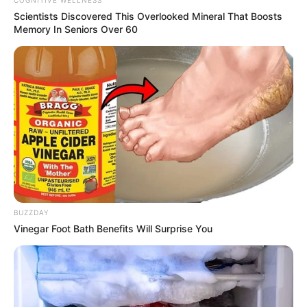
passo a passo para conseguir o benefício.
Scientists Discovered This Overlooked Mineral That Boosts
Memory In Seniors Over 60
PLP 185 continua travado na Câmara dos
Deputados por erro em seu texto.
ACS e ACE: celetista, estatutário ou
contrato precário — entenda o que muda
no seu bolso e na sua carreira.
BUZZDAY
Vinegar Foot Bath Benefits Will Surprise You
DIVERSAS
As 7 pautas que dominam a vida dos ACS e
ACE em 2026 — e o que está em jogo em cada
uma.