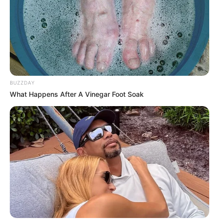
+
Incentivo Financeiro: Como proceder para receber a Gratificação
de Final de ano
.
+
Decisão do STJ pode garantir que Agentes de Saúde se
aposentem mais cedo
.
Gratificação de Final de ano: saiba como garantir o
pagamento da 14ª parcela (Incentivo Financeiro Adicional)!
BUZZDAY
What Happens After A Vinegar Foot Soak