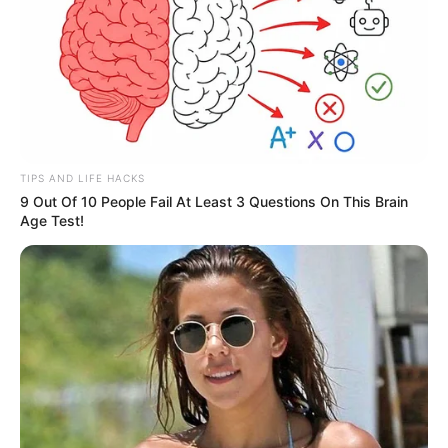
recebem a menos que o determinado pela Emenda Constitucional”,
explicou o Promotor de Justiça Kleyson Nascimento Barroso, autor
da ACP.
A situação que envolve a tentativa de negar os direitos dos
agentes
não é de exclusividade da gestão municipalista de
Urucurituba. Embora o número de cidade que já pagam o direito
seja expressivo, ainda há inúmeras cidades que, embora receba os
TIPS AND LIFE HACKS
recursos federais para pagamento dos agentes comunitários e de
9 Out Of 10 People Fail At Least 3 Questions On This Brain
combate às endemias, insistem em não fazê-lo.
Age Test!
-