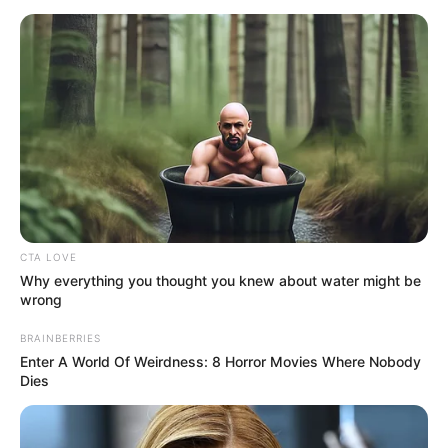
+
Fotógrafo usa IA para mostrar como estariam famosos que
morreram jovens
.
+
URGENTE: Vídeo mostra tentativa de retirar serpente do ouvido
de mulher
.
Brasil
|
CONACS
|
Associação
FNARAS
|
Solidariedade
|
Economia
|
Governo
|
Política
|
Fé
Ministério da Saúde
|
Agentes de
Saúde
|
Tecnologia
|
Saúde
|
Dinheiro
CTA LOVE
Why everything you thought you knew about water might be
wrong
BRAINBERRIES
Enter A World Of Weirdness: 8 Horror Movies Where Nobody
Dies
SHARE THIS
Share it
Tweet