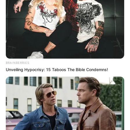
Previne Brasil, programa de financiamento da
APS.
—
Foto/Reprodução
.
Acada quatro meses, o desempenho dos municípios brasileiros na
atenção primária é avaliado e tem impacto no financiamento
federal. Nesse contexto, o Ministério da Saúde divulgou o resultado
do segundo quadrimestre de 2022.
Veja a matéria completa, aqui!
BRAINBERRIES
-
Unveiling Hypocrisy: 15 Taboos The Bible Condemns!