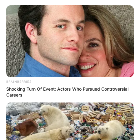
FALE CONOSCO
Nome
E-mail
*
Mensagem
*
BRAINBERRIES
Shocking Turn Of Event: Actors Who Pursued Controversial
Careers
BUSCAR
DESTAQUES