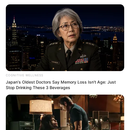
COGNITIVE WELLNESS
Japan's Oldest Doctors Say Memory Loss Isn't Age: Just
Stop Drinking These 3 Beverages
HOME
Home
>
ACS
>
Justiça
>
Ministério da Saúde
>
Notícia
>
Prefeitura
>
Ministério Público ajuíza ação para assegurar