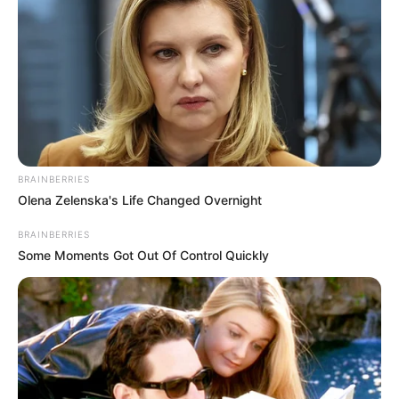
Share it
Pin it
PUBLICAÇÕES RELACIONADAS
CÂMARA DOS DEPUTADOS
BRAINBERRIES
Olena Zelenska's Life Changed Overnight
Câmara dos Deputados: anuênios, triênios,
quinquênios, sexta-parte e licenças-prêmio entram
BRAINBERRIES
no debate.
Some Moments Got Out Of Control Quickly
Agosto 07, 2026
ACS