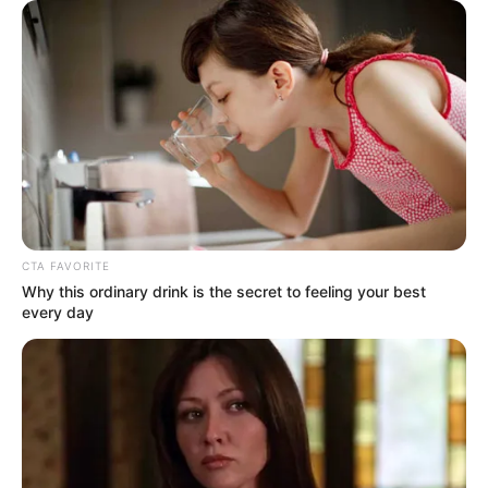
+
Mulher encontra bilhete de loteria depois de jogá-lo no lixo e
ganha US$ 110 mil
.
+
O que (não) comer durante a menstruação
.
Gratificação de Final de ano: saiba como garantir o
pagamento da 14ª parcela (Incentivo Financeiro Adicional)!
CTA FAVORITE
Why this ordinary drink is the secret to feeling your best
every day
Cada agente comunitário de saúde e agente de combate às
endemias possuem o direito ao recebimento do valor de R$