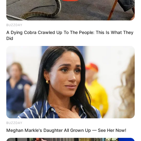
+
URGENTE: Vídeo mostra tentativa de retirar serpente do ouvido
de mulher
.
BUZZDAY
Brasil
|
CONACS
|
Associação
A Dying Cobra Crawled Up To The People: This Is What They
FNARAS
|
Solidariedade
|
Economia
|
Governo
|
Política
|
Fé
Did
Ministério da Saúde
|
Agentes de
Saúde
|
Tecnologia
|
Saúde
|
Dinheiro
BUZZDAY
SHARE THIS
Share it
Tweet
Meghan Markle's Daughter All Grown Up — See Her Now!