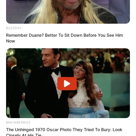
MATÉRIAS EM DESTAQUE NOS ÚLTIMOS 30 DIAS
Prefeitura realiza a maior entrega de
motocicletas aos Agentes de Saúde da
BUZZDAY
história...
Remember Duane? Better To Sit Down Before You See Him
Now
Agente de Saúde é indiciada por
falsificar visitas que nunca aconteceram.
Terceiro lote da restituição do IR paga
R$ 4,61 bilhões para 2,7 milhões de
contribuintes.
MATÉRIAS EM DESTAQUES
Agente de Saúde é indiciada por
BRAINBERRIES
falsificar visitas que nunca aconteceram.
The Unhinged 1970 Oscar Photo They Tried To Bury: Look
Closely At His Tie