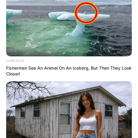
HABERION
Fishermen See An Animal On An Iceberg, But Then They Look
Closer!
As notificações por assédio eleitoral ocorrem como forma
de coibir a prática.
—
Foto/Reprodução/
TSE
.
Em Santa Catarina, uma das maiores indústrias têxteis do país,
com mais de 1.700 empregados, foi notificada pela prática de
assédio eleitoral, conforme denúncia feita pelo Sindicato dos
Trabalhadores de Blumenau. A prática havia ocorrido já no primeiro
turno.