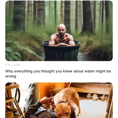
JASB - Jornal dos Agentes de Saúde do Brasil
.
Canal da Federalização
|
Canal da CONACS
|
Canal da
Fnaras
|
Incentivo Financeiro
-
CTA LOVE
Why everything you thought you knew about water might be
wrong