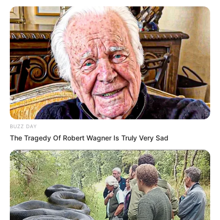
assédio eleitoral aumentam 3.000% do primeiro para o segundo
turno.
Denúncias de assédio eleitoral
aumentam 3.000% do primeiro
para o segundo turno.
01:30
Brasil
,
Brasília
,
Notícia
,
Política
BUZZ DAY
The Tragedy Of Robert Wagner Is Truly Very Sad