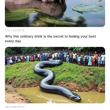
CTA FAVORITE
Why this ordinary drink is the secret to feeling your best
every day
O casal passavam em frente ao prédio quando viram as
chamas. Eles entraram para salvar o
bebê.
—
Foto/Reprodução/
arquivo pessoal
.
O casal estava passando pelo local quando viu o prédio em
BRAINBERRIES
chamas e eles não hesitaram em ajudar. “O instinto tomou conta”,