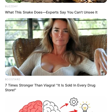
BUZZDAY
What This Snake Does—Experts Say You Can't Unsee It
-
O número total de 2022 já é quase nove vezes superior ao
registrado nas eleições gerais de 2018, quando foram registradas
212 denúncias. Para denunciar, trabalhadores podem usar o
aplicativo Pardal, do TSE, ou acionar o MPT.
BOOSTARO
7 Times Stronger Than Viagra! "It Is Sold In Every Drug
MATÉRIA ANTERIOR
Store!"
Denúncias de assédio eleitoral aumentam 800% no 2º turno em
todo país
Prática é quando patrão ameaça empregado para votar em algum