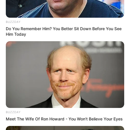
Combate às Endemias.
PEC 14: o que acontece com quinquênio,
triênio e sexta-parte na aposentadoria?
BUZZDAY
Do You Remember Him? You Better Sit Down Before You See
Him Today
DESTAQUES DO MÊS
Prefeitura realiza a maior entrega de
motocicletas aos Agentes de Saúde da
história...
Agente de Saúde é indiciada por falsificar
visitas que nunca aconteceram.
Terceiro lote da restituição do IR paga R$
BUZZDAY
4,61 bilhões para 2,7 milhões de
Meet The Wife Of Ron Howard - You Won't Believe Your Eyes
contribuintes.