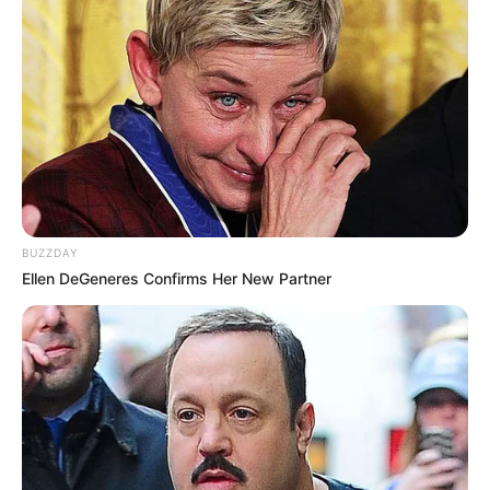
DESTAQUES DA SEMANA
Agente de Saúde é indiciada por falsificar
visitas que nunca aconteceram.
Câmara dos Deputados: anuênios, triênios,
quinquênios, sexta-parte e licenças-prêmio
entram no debate.
Motos e bicicletas para ACS e ACE: veja o
BUZZDAY
passo a passo para conseguir o benefício.
Ellen DeGeneres Confirms Her New Partner
FNARAS em Brasília: Senado pode
promulgar PEC 14 em semana de
mobilização.
Presidente Kennedy (ES) abre processo
seletivo para Agentes de Saúde e de