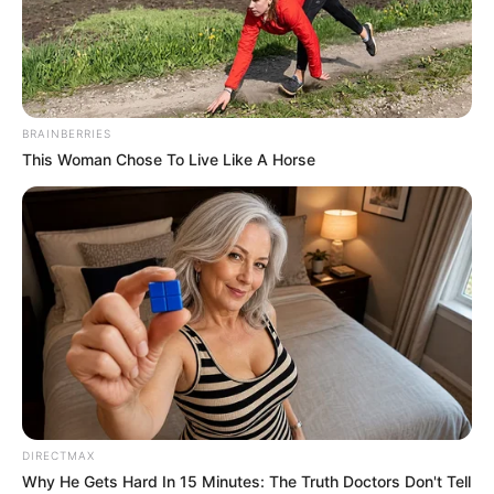
BRAINBERRIES
This Woman Chose To Live Like A Horse
DIRECTMAX
Why He Gets Hard In 15 Minutes: The Truth Doctors Don't Tell
Home
>
Brasil
>
Brasília
>
Notícia
>
Política
>
Denúncias de