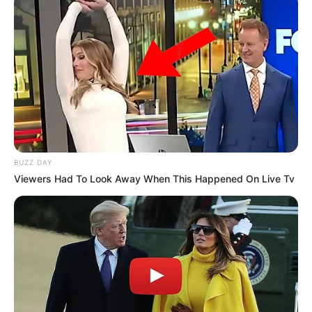
Share it
Pin it
PUBLICAÇÕES RELACIONADAS
Política
BUZZ DAY
Viewers Had To Look Away When This Happened On Live Tv
FAÇA O SEU COMENTÁRIO AQUI!
FALE CONOSCO
Nome
E-mail
*