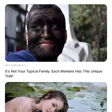
BRAINBERRIES
It's Not Your Typical Family: Each Member Has This Unique
Trait!
-
Bravura: Durante a lua de mel, c
asal salva bebês de berçário
em chamas
.