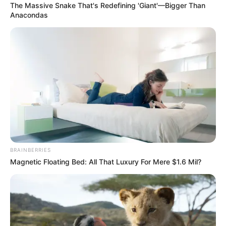
The Massive Snake That's Redefining 'Giant'—Bigger Than
disse ele. “Eu me vi olhando para 15, 20 bebês dormindo, e
Anacondas
imediatamente meio que enfileiramos todos e começamos a
agarrá-los, colocando-os no berço”, contou.
Veja a matéria
completa, aqui!
-
BRAINBERRIES
Magnetic Floating Bed: All That Luxury For Mere $1.6 Mil?