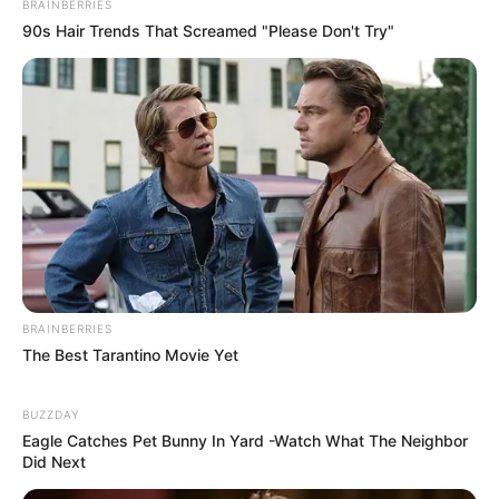
BRAINBERRIES
Previne Brasil, programa de financiamento da
90s Hair Trends That Screamed "Please Don't Try"
APS.
—
Foto/Reprodução
.
Acada quatro meses, o desempenho dos municípios brasileiros na
atenção primária é avaliado e tem impacto no financiamento
federal. Nesse contexto, o Ministério da Saúde divulgou o resultado
do segundo quadrimestre de 2022.
Veja a matéria completa, aqui!
-
BRAINBERRIES
The Best Tarantino Movie Yet
BUZZDAY
Eagle Catches Pet Bunny In Yard -Watch What The Neighbor
Did Next