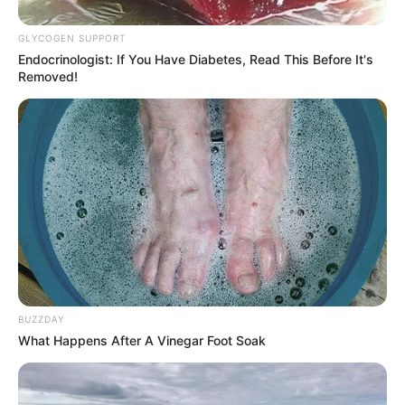
GLYCOGEN SUPPORT
Endocrinologist: If You Have Diabetes, Read This Before It's
Removed!
-
Parte desses registros aconteceu na região Sul. Entre eles, o caso
de uma empresa no município de Não me Toque, que foi obrigada
a parar de veicular propaganda político-partidária nos bens
móveis.
BUZZDAY
What Happens After A Vinegar Foot Soak