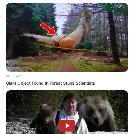
-
Outro destaque do evento foi a participação da Banda de Música
BUZZDAY
da 10ª Região de Polícia Militar, que executou repertórios clássicos
Giant Object Found In Forest Stuns Scientists
antes do início da cerimônia bem como os Hinos Nacional e de
Patos de Minas.
O Título Honorífico de Cidadão Patense
tem a missão honrosa
de abraçar e adotar oficialmente pessoas que, embora não tenham
nascido em Patos de Minas, devotam suas ações pelo progresso e
desenvolvimento da nossa comunidade. Personalidades essas que