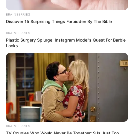
BRAINBERRIES
Discover 15 Surprising Things Forbidden By The Bible
BRAINBERRIES
Plastic Surgery Splurge: Instagram Model's Quest For Barbie
Looks
O
pagamento do novo piso foi regulamentado
pela
Emenda Constitucional 120,
garantindo o
valor equivale a R$
2.424,00 para os agentes comunitários e de
endemias.
—
Foto/Reprodução
.
O
novo piso agora é de valor equivale a R$ 2.424,00. Esse valor já
é lei, não precisa de nenhuma regulamentação, ele está garantido
na
Emenda Constitucional 120
, como já publicamos em matéria
BRAINBERRIES
anterior.
Veja a matéria completa, aqui!
TV Couples Who Would Never Be Together: 9 Is Just Too