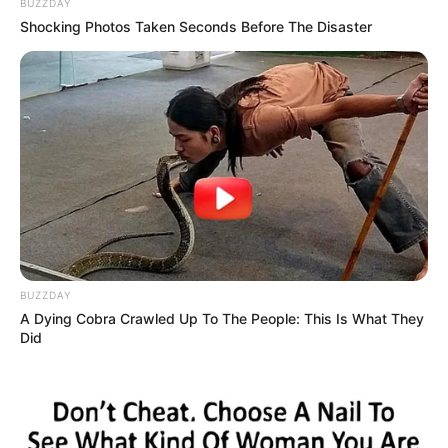
BUZZDAY
Municipal de Patos de Minas, o presidente da Casa Legislativa,
Shocking Photos Taken Seconds Before The Disaster
vereador Ezequiel Macedo Galvão. Todos os oradores destacaram
a importância da honraria e, sobretudo, a contribuição de cada
agraciado para o crescimento e elevação de Patos de Minas em
âmbito municipal, estadual e regional.
-
BUZZDAY
A Dying Cobra Crawled Up To The People: This Is What They
Did