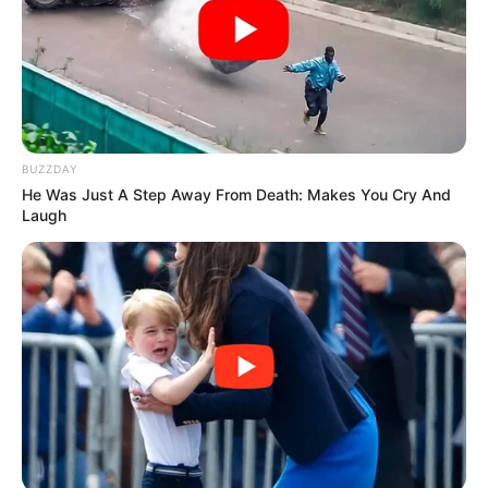
pode fazer a diferença. Muito Obrigado!
Veja como doar aqui!
-
BUZZDAY
He Was Just A Step Away From Death: Makes You Cry And
Laugh
-
Inscreva-se no canal do
JASB no