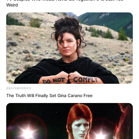
Weird
VEJA TAMBÉM
:
+
Tribunal Superior do Trabalho: Agente de saúde tem direito a
adicional de insalubridade
.
+
Tribuna Livre: Dra. Elane Alves se consagra como liderança dos
ACS e ACE
.
+
Direção da CONACS fala sobre a situação atual da PEC 9. Saiba
os detalhes agora!
+
Senadores dão destaque à PEC 9/2022 e apresentam novidades
importantes
.
-
BRAINBERRIES
The Truth Will Finally Set Gina Carano Free