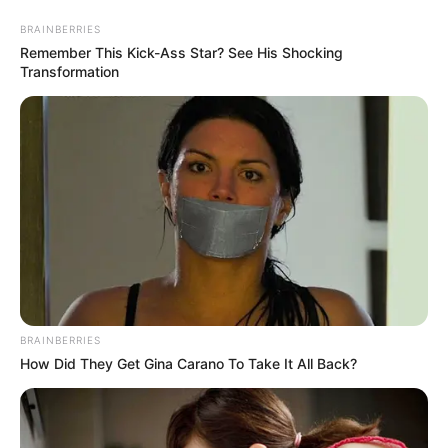
BRAINBERRIES
Remember This Kick-Ass Star? See His Shocking
Transformation
BRAINBERRIES
HOME
How Did They Get Gina Carano To Take It All Back?
Home
>
ACS
>
Minas Gerais
>
Notícia
>
Agente Comunitária de
Saúde recebe Título Honorífico e é reconhecida como personalidade