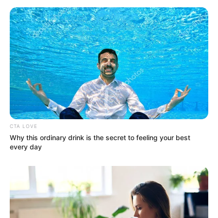
DESTAQUES DA SEMANA
Agente de Saúde é indiciada por falsificar
visitas que nunca aconteceram.
Câmara dos Deputados: anuênios, triênios,
quinquênios, sexta-parte e licenças-prêmio
entram no debate.
Motos e bicicletas para ACS e ACE: veja o
passo a passo para conseguir o benefício.
CTA LOVE
Why this ordinary drink is the secret to feeling your best
every day
FNARAS em Brasília: Senado pode
promulgar PEC 14 em semana de
mobilização.
Presidente Kennedy (ES) abre processo
seletivo para Agentes de Saúde e de