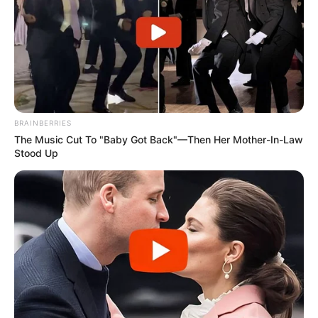
BRAINBERRIES
The Music Cut To "Baby Got Back"—Then Her Mother-In-Law
Stood Up
Piso Nacional dos agentes comunitários de saúde e
agentes de combate a endemias de 2
salários mínimos já conta
com recurso em caixa
.
—
Foto/Reprodução
.
Segundo informações do ilustre senador Fernando Collor de Mello,
principal responsável pela aprovação do novo Piso Nacional dos
Agentes Comunitários de Saúde e de Combate às Endemias no