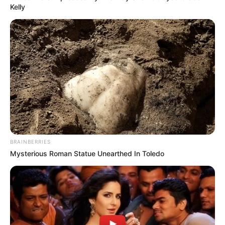
Kelly
+
Tudo o que você precisa saber sobre a Proposta de
Federalização dos ACS/ACE
.
+
Decisão do STJ pode garantir que Agentes de Saúde (ACS/ACE)
se aposentem mais cedo
.
+
MONAFE - Movimento da Federalização cobra de Arthur Lira a
votação da PEC do Piso
+
ALMT - Agentes de Saúde com formação técnica poderão ter
"adicional de qualificação.
+
VÍDEO - O FNS repassou o PQA-VS para os municípios e
estados, confira os detalhes!
+
Previne Brasil: Modelo de Lei que garante o Incentivo com 100%
do valor repassado
.
BRAINBERRIES
+
VÍDEO - Como verificar o Repasse da Gratificação do Previne
Mysterious Roman Statue Unearthed In Toledo
Brasil (antigo PMAQ)
+
Ministério do Trabalho liberou o CBO - Código Brasileiro de
Ocupação dos ACS/ACE
+
Excluídos: quem são os mais de 180 mil ACS/ACE que não
poderão fazer o Curso Técnico
.
+
EDITAL
-
SAÚDE COM AGENTE: Processo Seletivo para Ingresso