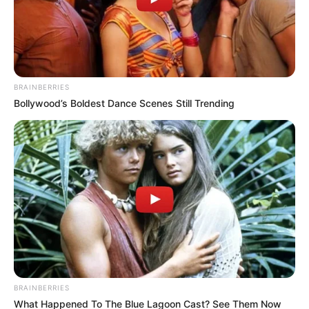
nos Cursos Técnicos
.
Brasil
|
CONACS
|
Associação
FNARAS
|
Solidariedade
|
Economia
|
Governo
|
Política
|
Fé
Ministério da Saúde
|
Agentes de
Saúde
|
Tecnologia
|
Saúde
|
Dinheiro
BRAINBERRIES
Bollywood’s Boldest Dance Scenes Still Trending
SHARE THIS
Share it
Tweet
BRAINBERRIES
Share it
Pin it
What Happened To The Blue Lagoon Cast? See Them Now