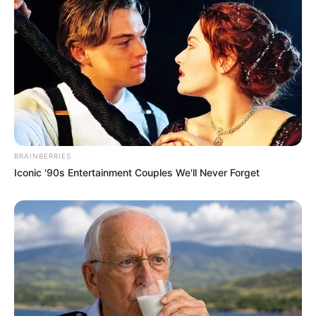
+
A batalha agora é para garantir o pagamento do Piso de 2
salários nos municípios
.
Católica, Milânia reside em Patos de Minas há 41 anos e frequenta
a Igreja Nossa Senhora do Rosário, onde foi coordenadora do
serviço social por 4 anos, junto ao lactário e à Pastoral da Criança.
Nessa Paróquia, ela participou dos Encontros de Casais com
Cristo; fez o Cursilho de Cristandade; foi Ministra da Eucaristia; e,
há 25 anos, com a ajuda do Padre Rui, fundou a Farmácia
Comunitária da referida Paróquia. Além disso, desde muito cedo,
BRAINBERRIES
Milânia desenvolve ações solidárias, dentre elas, confecção de
Iconic '90s Entertainment Couples We'll Never Forget
pijama de flanela, colcha de retalho, enxoval de bebê, sabão, sopa;
doação de filtros, vasos sanitários, cestas básicas e tantos outros,
inclusive durante o auge da pandemia da covid-19, a
homenageada confeccionou inúmeras máscaras e aventais para
serem doados à Defesa Civil e distribuídos entre os profissionais de
saúde.
Ademais, Milânia foi proprietária de loja de roupas
; trabalhou
no Conselho Tutelar da Cidade; na farmácia Bioativa; na Rádio