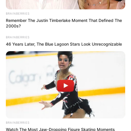
14 personalidades de destaque no Município, entre elas a
agente de saúde
Milânia Nascimento
BRAINBERRIES
Andrade
.
—
Foto/Reprodução
.
Remember The Justin Timberlake Moment That Defined The
2000s?
Agente Comunitária de Saúde recebe
Título Honorífico
e é
BRAINBERRIES
reconhecida como personalidade de destaque.
46 Years Later, The Blue Lagoon Stars Look Unrecognizable
Publicado
no
JASB
em 19
.maio.
2022.
Grupos no WhatsApp
|
Em comemoração do aniversário de 130
anos de Patos de Minas, a Câmara Municipal de Patos de Minas
outorgou, durante sessão solene realizada na noite de terça-feira
(17/5), o Título Honorífico de Cidadão Patense a 14 personalidades
de destaque no Município, entre elas a uma Agente Comunitária de
Saúde. A cerimônia foi realizada no Teatro Municipal “Leão de
Formosa”, importante patrimônio histórico e cultural de Patos de
Minas.
-
BRAINBERRIES
Watch The Most Jaw‑Dropping Figure Skating Moments