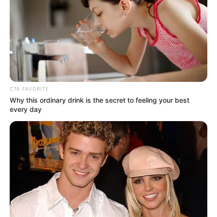
de destaque.
Agente Comunitária de Saúde
recebe Título Honorífico e é
reconhecida como personalidade
de destaque.
CTA FAVORITE
12:10
ACS
,
Minas Gerais
,
Notícia
Why this ordinary drink is the secret to feeling your best
every day