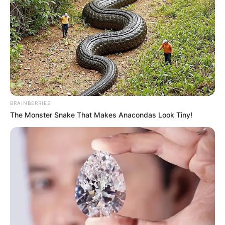
BRAINBERRIES
The Monster Snake That Makes Anacondas Look Tiny!
-
Prefeito declara que será o 1º a pagar o Piso Nacional de 2
salários aos agentes de saúde (ACS e ACE).