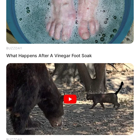
MATÉRIAS EM DESTAQUE NOS ÚLTIMOS 30 DIAS
Prefeitura realiza a maior entrega de
motocicletas aos Agentes de Saúde da
história...
BUZZDAY
Agente de Saúde é indiciada por
What Happens After A Vinegar Foot Soak
falsificar visitas que nunca aconteceram.
Terceiro lote da restituição do IR paga
R$ 4,61 bilhões para 2,7 milhões de
contribuintes.
MATÉRIAS EM DESTAQUES
Agente de Saúde é indiciada por
falsificar visitas que nunca aconteceram.
BUZZDAY