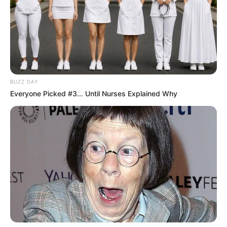
PEC 14: o que acontece com quinquênio,
triênio e sexta-parte na aposentadoria?
DESTAQUES DO MÊS
BUZZ DAY
Prefeitura realiza a maior entrega de
Everyone Picked #3... Until Nurses Explained Why
motocicletas aos Agentes de Saúde da
história...
Agente de Saúde é indiciada por falsificar
visitas que nunca aconteceram.
Terceiro lote da restituição do IR paga R$
4,61 bilhões para 2,7 milhões de
contribuintes.