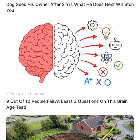
PUBLICAÇÕES RELACIONADAS
Dog Sees His Owner After 2 Yrs What He Does Next Will Stun
You
São Paulo
PUBLICAÇÃO RECENTE
PRÓXIMA MATÉRIA
"Projeto busca assegurar uma
Novo Piso Nacional: A direção
aposentadoria de valor justo
da CONACS esclarece os
às mulheres"
motivos da diferença entre os
textos das Portarias 2.109 e 1.971
FAÇA O SEU COMENTÁRIO AQUI!
FALE CONOSCO
TIPS AND LIFE HACKS
9 Out Of 10 People Fail At Least 3 Questions On This Brain
Nome
Age Test!
E-mail
*