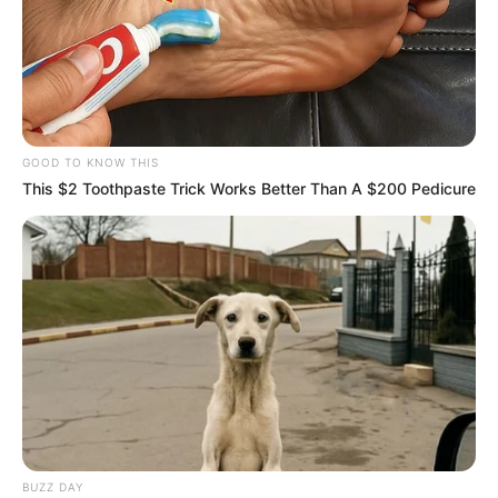
Brasil
|
CONACS
|
Associação
FNARAS
|
Solidariedade
|
Economia
|
Governo
|
Política
|
Fé
Ministério da Saúde
|
Agentes de
Saúde
|
Tecnologia
|
Saúde
|
Dinheiro
GOOD TO KNOW THIS
This $2 Toothpaste Trick Works Better Than A $200 Pedicure
SHARE THIS
Share it
Tweet
Share it
Pin it
BUZZ DAY