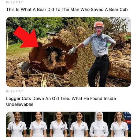
BUZZ DAY
Agente de Saúde é indiciada por falsificar
This Is What A Bear Did To The Man Who Saved A Bear Cub
visitas que nunca aconteceram.
Câmara dos Deputados: anuênios, triênios,
quinquênios, sexta-parte e licenças-prêmio
entram no debate.
Motos e bicicletas para ACS e ACE: veja o
passo a passo para conseguir o benefício.
FNARAS em Brasília: Senado pode
BUZZ DAY
promulgar PEC 14 em semana de
Logger Cuts Down An Old Tree. What He Found Inside
mobilização.
Unbelievable!
Presidente Kennedy (ES) abre processo
seletivo para Agentes de Saúde e de
Combate às Endemias.