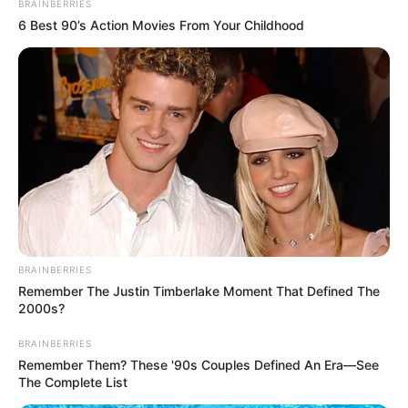
BRAINBERRIES
um assessor do prefeito, que, diante de uma funcionária de
6 Best 90’s Action Movies From Your Childhood
carreira, reconheceu o erro da administração, se comprometendo
em devolver o dinheiro retirado dos trabalhadores."
BRAINBERRIES
Remember The Justin Timberlake Moment That Defined The
2000s?
BRAINBERRIES
Remember Them? These '90s Couples Defined An Era—See
The Complete List