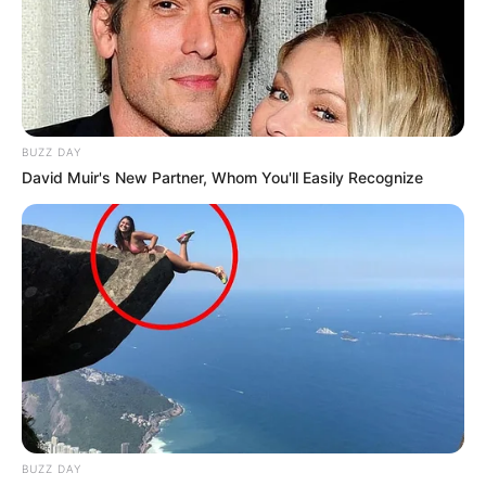
MATÉRIAS EM DESTAQUE NOS ÚLTIMOS 30 DIAS
Prefeitura realiza a maior entrega de
motocicletas aos Agentes de Saúde da
história...
Agente de Saúde é indiciada por
BUZZ DAY
falsificar visitas que nunca aconteceram.
David Muir's New Partner, Whom You'll Easily Recognize
Terceiro lote da restituição do IR paga
R$ 4,61 bilhões para 2,7 milhões de
contribuintes.
MATÉRIAS EM DESTAQUES
Agente de Saúde é indiciada por
falsificar visitas que nunca aconteceram.
BUZZ DAY