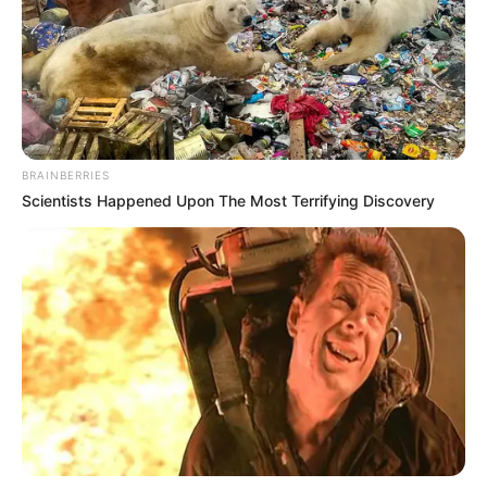
BRAINBERRIES
Scientists Happened Upon The Most Terrifying Discovery
-
Segundo
Antonio Naressi
, "c
erca de 40 funcionários chegaram
ao rol de entrada do Paço Municipal, praticamente fechando a
entrada principal, como mostram as imagens obtidas através das
redes sociais. Após tempos de espera receberam a presença de