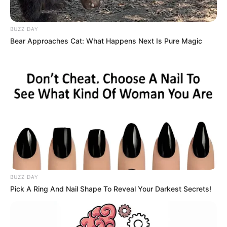
Novo Piso Nacional: A direção da CONACS esclarece os
motivos da diferença entre os textos das Portarias 2.109 e
BUZZ DAY
1.971
.
Bear Approaches Cat: What Happens Next Is Pure Magic
BUZZ DAY
Pick A Ring And Nail Shape To Reveal Your Darkest Secrets!