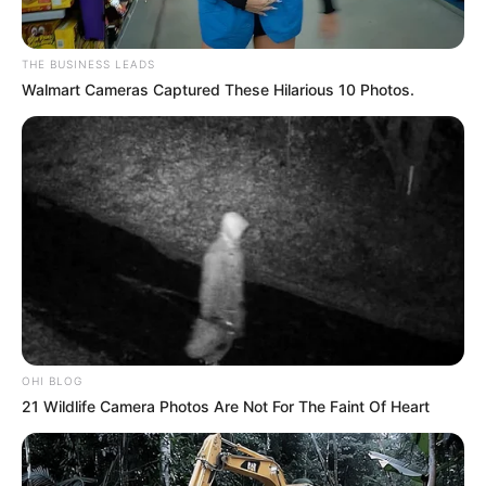
Fnaras
|
Incentivo Financeiro
THE BUSINESS LEADS
Walmart Cameras Captured These Hilarious 10 Photos.
O jornalismo do JASB - Jornal dos Agentes de Saúde do Brasil
precisa de você
para continuar marcando ponto na vida da
categoria.
Faça doação para o site
. Sua colaboração é
fundamental para seguirmos combatendo o bom combate com a
independência que você conhece. A partir de qualquer valor, você
pode fazer a diferença. Muito Obrigado!
Veja como doar aqui!
-
OHI BLOG
21 Wildlife Camera Photos Are Not For The Faint Of Heart