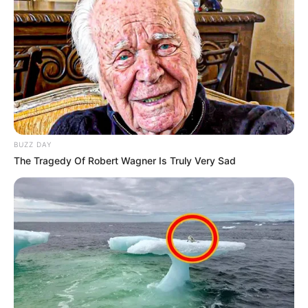
BUZZ DAY
The Tragedy Of Robert Wagner Is Truly Very Sad
Confira a primeira lista nacional das cidades que já pagam
ou formalizaram o pagamento do novo Piso Nacional dos ACS e
ACE.
—
Foto/Reprodução
.