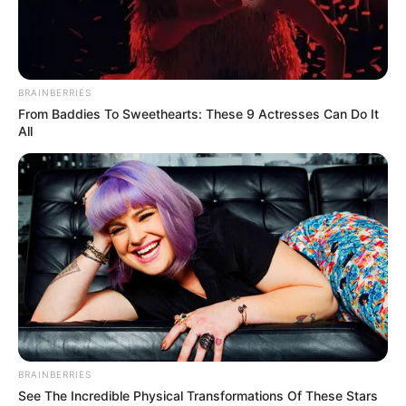
BRAINBERRIES
From Baddies To Sweethearts: These 9 Actresses Can Do It
All
-
Eliana disse
: "Este pessoal aí estão de Parabéns. Tem que
acordar Pirassununga."
VEJA TAMBÉM
:
+
Cliente pede para devolver bolo para confeiteira porque achava que era
de mentira
.
BRAINBERRIES
+
#TR: como será o pagamento do Retroativo do novo Piso nos municípios
See The Incredible Physical Transformations Of These Stars