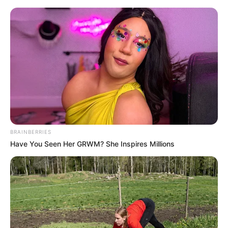
BRAINBERRIES
Have You Seen Her GRWM? She Inspires Millions
HOME
Home
>
ACS
>
Notícia
>
São Paulo
>
Prefeitura é acusada de
"fraudar" o pagamento dos agentes de saúde.