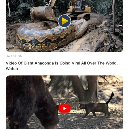
HABERION
Video Of Giant Anaconda Is Going Viral All Over The World.
-
Watch
VEJA TAMBÉM
:
+
Autor da EC 120, dep. Valtenir Pereira disse que Portaria dos R$
2.424 já está pronta
.
+
URGENTE: Para receber os R$ 2.424 será necessário
regulamentar a EC 120
+
Parceiro da CONACS orienta de como proceder para obter o Piso
de 2 salários mínimos
.
+
Tratamento inovador elimina totalmente o câncer de mama em
estágio inicial
.