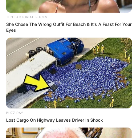
TEN FACTORIAL ROCKS
She Chose The Wrong Outfit For Beach & It's A Feast For Your
Eyes
BUZZ DAY
-
Lost Cargo On Highway Leaves Driver In Shock
Pagamento do Piso: Confira a lista das cidades que já
pagaram os
R$ 2.424
.