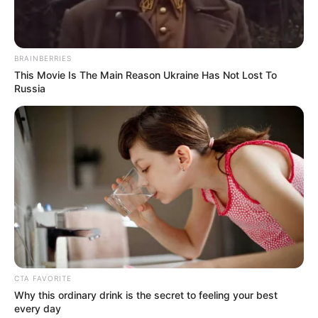
BRAINBERRIES
This Movie Is The Main Reason Ukraine Has Not Lost To
Russia
-
A matéria informa que esse é o primeiro caso registrado na história
de uma administração pública no município e continua: "o
s valores
do aumento que tinham direito, foram colocados e “retirados”, até
mesmo parecendo um golpe do PIX."
Um agente comunitário, funcionário da prefeitura
, que pediu
para não ter seu nome divulgado, revoltado com a situação, reagiu
CTA FAVORITE
da seguinte forma “sofremos uma fraude, por esta administração,
Why this ordinary drink is the secret to feeling your best
que nada consegue realizar, agora, querem aplicar um ‘estelionato’
every day
em cima de nossa classe”, dizendo “eles que entram pelas portas