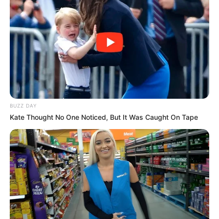
Receba notícias
direto no
celular
entrando nos nossos grupos.
Clique na opção preferida:
WhatsApp
,
|
Telegram
|
Facebook
ou
Inscreva-se no
canal
do
JASB no YouTube
Autorizada a reprodução, desde que a fonte seja citada com o link
da matéria.
BUZZ DAY
Kate Thought No One Noticed, But It Was Caught On Tape
JASB - Jornal dos Agentes de Saúde do Brasil
.
Canal da Federalização
|
Canal da CONACS
|
Canal da