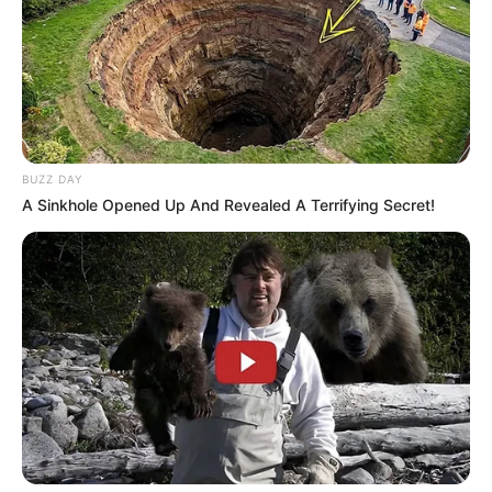
Mensagem
*
BUZZ DAY
A Sinkhole Opened Up And Revealed A Terrifying Secret!
BUSCAR
DESTAQUES
FACEBOOK
DESTAQUES DA SEMANA