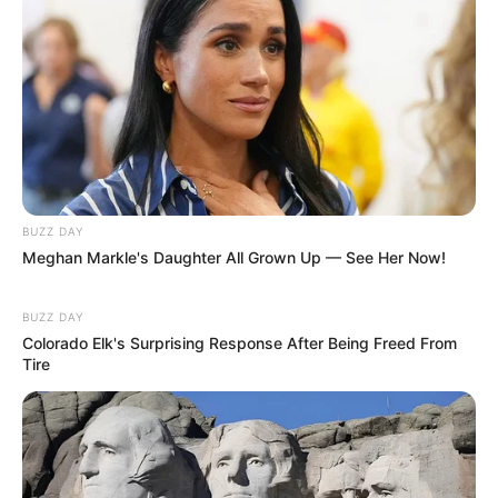
+
Prefeito declara que será um dos 1º a pagar o Piso Nacional de 2
salários aos ACS/ACE
-
BUZZ DAY
Meghan Markle's Daughter All Grown Up — See Her Now!
BUZZ DAY
Colorado Elk's Surprising Response After Being Freed From
Tire
-