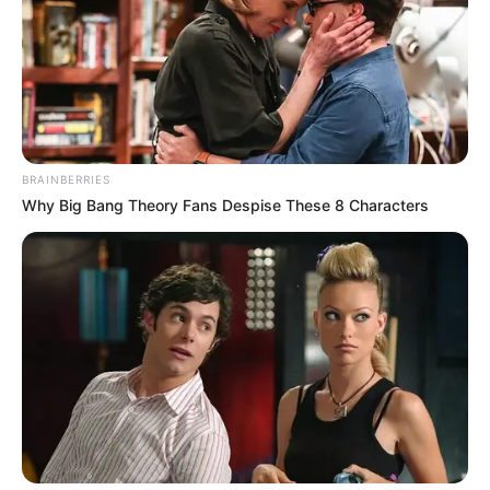
Saúde com Agente: Troca de
Escolaridade.
11:31
BRAINBERRIES
Why Big Bang Theory Fans Despise These 8 Characters
Curso Técnico em
ACS e ACE
.
—
Foto/Reprodução
.
Saúde com Agente: Troca de Escolaridade
.
Publicado
no
JASB