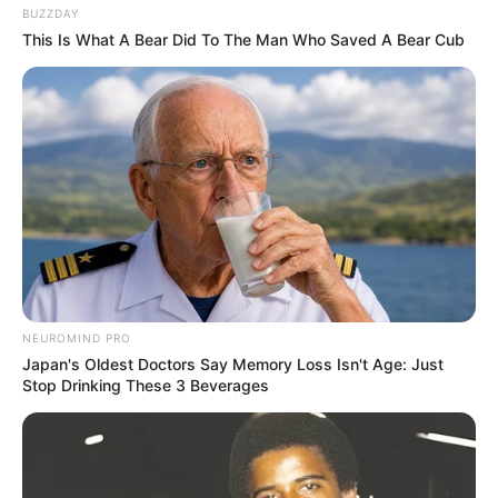
BUZZDAY
This Is What A Bear Did To The Man Who Saved A Bear Cub
-
NEUROMIND PRO
Japan's Oldest Doctors Say Memory Loss Isn't Age: Just
Stop Drinking These 3 Beverages
Fale com o JASB por e-mail:
agentes
de
saude
@ gmail.com ou