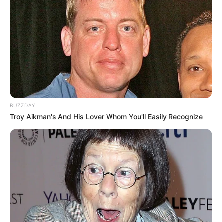
-
Conteúdo relacionado
:
+
Projeto Saúde Com Agente: Como saber quem são meus colegas
de turma?
+
[BATE PAPO] Como falar com a tutora de minha turma?
+
Saúde Com Agente: Saiba como será a avaliação de notas no
AVA, em cada disciplina
.
+
Saúde com Agente: em Itabuna agentes comunitários e de
endemias recebem kits
.
BUZZDAY
+
Principais momentos da LIVE sobre o 1º acesso ao AVA e Portal
Troy Aikman's And His Lover Whom You'll Easily Recognize
de Serviços UFRGS
.
+
[LIVE 16/08] Primeiro acesso ao AVA CONASEMS e Portal de
Serviços UFRGS
.
+
Agentes de saúde (ACS e ACE) do Programa Saúde com Agente
recebem os KIT's
.
+
Saúde com Agente: Confira todas as lives produzidas para o
Curso técnica em ACS/ACE
.
+
Resumão da Live (9/8) para os Estudantes do Curso Técnico do
Saúde com Agente
.