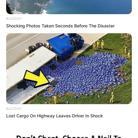
-
BUZZDAY
Shocking Photos Taken Seconds Before The Disaster
BUZZDAY
Lost Cargo On Highway Leaves Driver In Shock
-
URGENTE: Vídeo mostra tentativa de retirar serpente do
ouvido de mulher.