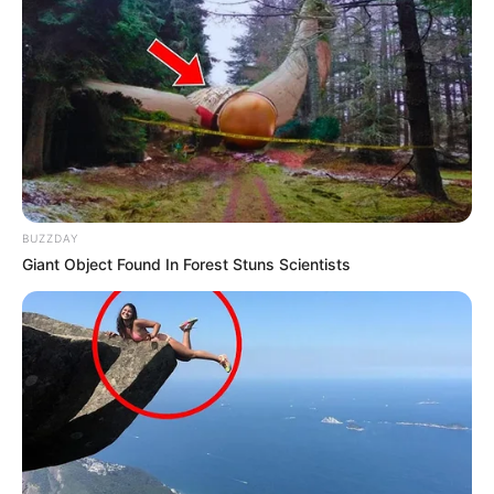
Acompanhe a transmissão ao vivo, aqui pelo
JASB
.
—
Foto/Reprodução
.
O JASB tem usado todas as suas plataforma de redes sociais para
deixar os Agentes Comunitários e de Combate às Endemias bem
informados sobre o Curso Técnico do Programa saúde com
Agente.
Veja a matéria completa, aqui!
VEJA TAMBÉM
:
BUZZDAY
+
Motocicletas Honda: agentes comunitários de saúde recebem Biz
Giant Object Found In Forest Stuns Scientists
para trabalhar
.
+
Piso: Direção da CONACS esclarece os motivos da diferença
entre os textos das Portarias
+
Piso: PL proposto pelo SINDAS/RN é aprovado por unanimidade
na Câmara Municipal
.
+
Atualização: Confira a lista das cidades que já se
comprometeram a pagar os R$ 2.424
.
+
1º Encontro Estadual tratou sobre a EC 120, Previne Brasil, PQA-
VS, gratificações
...