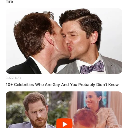
Tire
aqui!
Veja outras formas de doações,
SHARE THIS
Share it
Tweet
Share it
Pin it
BUZZ DAY
10+ Celebrities Who Are Gay And You Probably Didn't Know
PUBLICAÇÕES RELACIONADAS