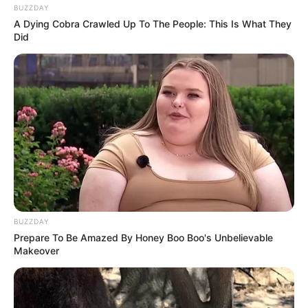
BUZZDAY
Agente de Saúde é indiciada por falsificar
A Dying Cobra Crawled Up To The People: This Is What They
visitas que nunca aconteceram.
Did
Terceiro lote da restituição do IR paga R$
4,61 bilhões para 2,7 milhões de
contribuintes.
Motos e bicicletas para ACS e ACE: veja o
passo a passo para conseguir o benefício.
PLP 185 continua travado na Câmara dos
BUZZDAY
Deputados por erro em seu texto.
Prepare To Be Amazed By Honey Boo Boo's Unbelievable
Makeover
ACS e ACE: celetista, estatutário ou
contrato precário — entenda o que muda
no seu bolso e na sua carreira.