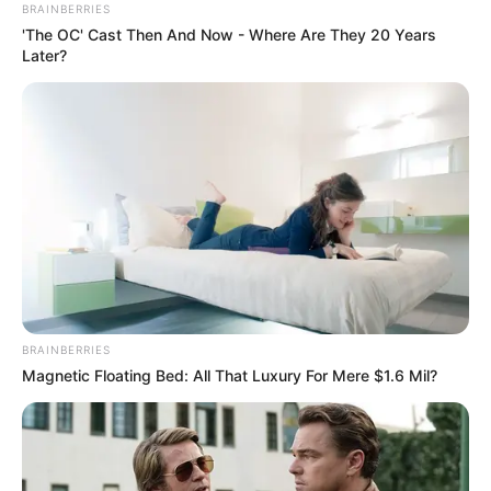
BRAINBERRIES
Grupos no WhatsApp
|
Serviço para troca de Escolaridade do
'The OC' Cast Then And Now - Where Are They 20 Years
Estudante.
Later?
-
BRAINBERRIES
Magnetic Floating Bed: All That Luxury For Mere $1.6 Mil?