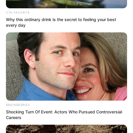
Importante
:
CTA FAVORITE
Why this ordinary drink is the secret to feeling your best
A análise da solicitação será realizada pela Secretaria Acadêmica
every day
dos cursos técnicos.
-
BRAINBERRIES
Shocking Turn Of Event: Actors Who Pursued Controversial
Careers