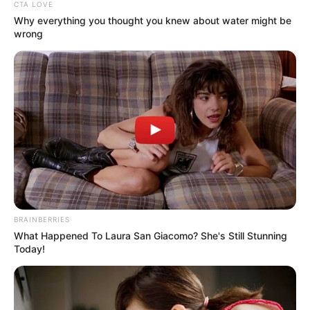
—
Clique no botão abaixo “Portal do Aluno”
CTA LOVE
Why everything you thought you knew about water might be
—
No campo "Selecione o Tipo de Serviço" clique em "Selecione"
wrong
—
Clique na opção "Escolaridade"
-
BRAINBERRIES
What Happened To Laura San Giacomo? She's Still Stunning
Today!