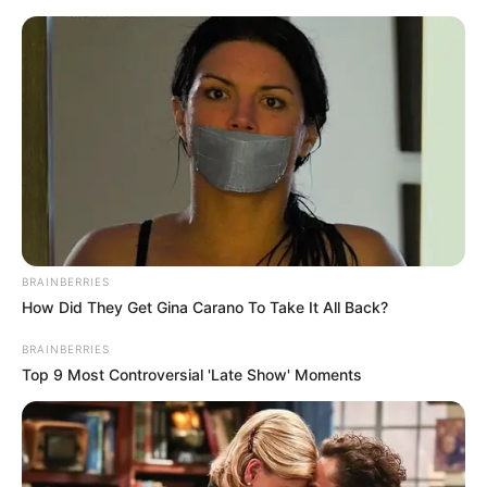
BRAINBERRIES
How Did They Get Gina Carano To Take It All Back?
BRAINBERRIES
Top 9 Most Controversial 'Late Show' Moments
HOME
Home
>
Unlabelled
>
Saúde com Agente: Troca de Escolaridade.