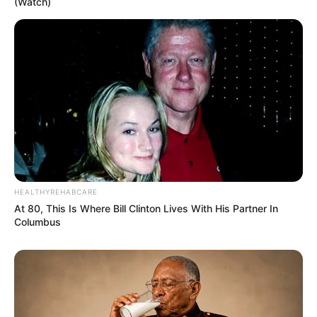
(Watch)
DESTAQUES
FACEBOOK
DESTAQUES DA SEMANA
Agente de Saúde é indiciada por falsificar
visitas que nunca aconteceram.
HEALTHYREHABCARE
At 80, This Is Where Bill Clinton Lives With His Partner In
Columbus
Câmara dos Deputados: anuênios, triênios,
quinquênios, sexta-parte e licenças-prêmio
entram no debate.
FNARAS em Brasília: Senado pode
promulgar PEC 14 em semana de