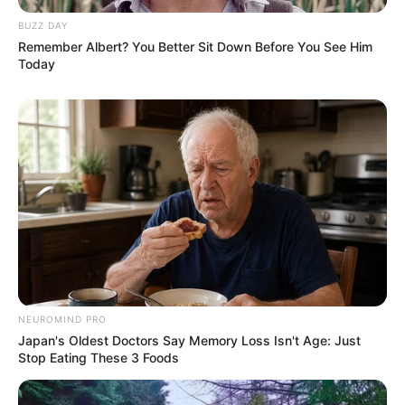
BUZZ DAY
-
Remember Albert? You Better Sit Down Before You See Him
[TODAS AS LIVES] Desde o Primeiro acesso ao AVA
Today
CONASEMS ao Portal de Serviços UFRGS.
NEUROMIND PRO
Japan's Oldest Doctors Say Memory Loss Isn't Age: Just
Stop Eating These 3 Foods