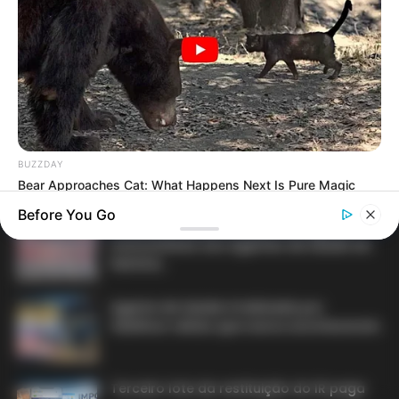
DIVERSAS
BUZZDAY
Bear Approaches Cat: What Happens Next Is Pure Magic
MATÉRIAS EM DESTAQUE NOS ÚLTIMOS 30 DIAS
Before You Go
Prefeitura realiza a maior entrega de
motocicletas aos Agentes de Saúde da
história...
Agente de Saúde é indiciada por
falsificar visitas que nunca aconteceram.
Terceiro lote da restituição do IR paga