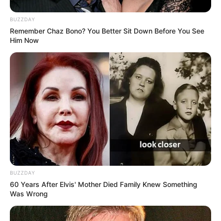
Luiz Bacci divulga vídeo desesperador onde cobra entra no ouvido
de mulher e gera choque: “Como consegue?”
Veja a matéria
BUZZDAY
completa, aqui!
Remember Chaz Bono? You Better Sit Down Before You See
Him Now
-
BUZZDAY
60 Years After Elvis' Mother Died Family Knew Something
Was Wrong