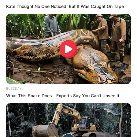
Kate Thought No One Noticed, But It Was Caught On Tape
-
BUZZDAY
What This Snake Does—Experts Say You Can't Unsee It