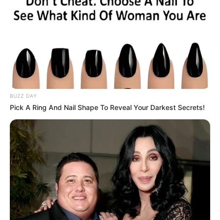
BUZZ DAY
Pick A Ring And Nail Shape To Reveal Your Darkest Secrets!
Luiz Bacci compartilha vídeo e gera choque nas redes
sociais.
—
Foto/Reprodução
.