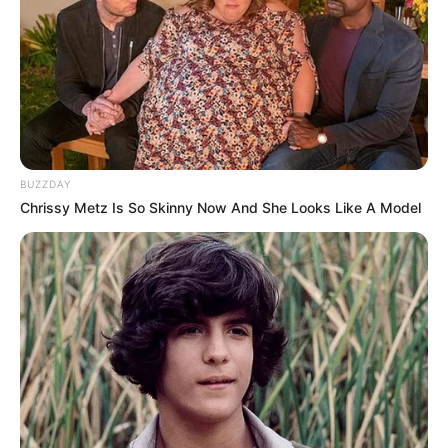
+
#
TR: O Ministério da Saúde irá repassar o Retroativo de uma só
vez ou parcelado?
+
CONASEMS emite nota informando que os municípios são
obrigados a pagar o Piso.
-
BUZZDAY
Chrissy Metz Is So Skinny Now And She Looks Like A Model