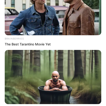
-
BRAINBERRIES
The Best Tarantino Movie Yet
Para solicitar a troca de Escolaridade siga os orientações
abaixo
:
No canto superior direito da tela clique em "Entrar"
—
Informe seu número de Cartão UFRGS, senha do Portal do
Aluno e clique novamente em “Entrar”;