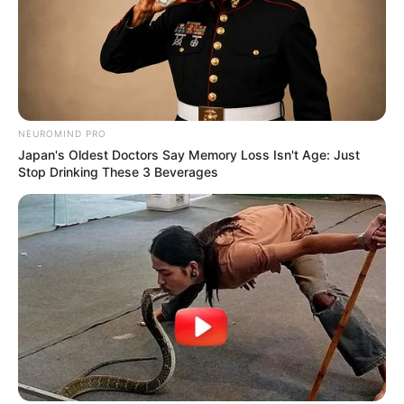
mobilização.
Presidente Kennedy (ES) abre processo
seletivo para Agentes de Saúde e de
Combate às Endemias.
NEUROMIND PRO
PEC 14: o que acontece com quinquênio,
Japan's Oldest Doctors Say Memory Loss Isn't Age: Just
triênio e sexta-parte na aposentadoria?
Stop Drinking These 3 Beverages
FNARAS convoca ACS e ACE para
promulgação da PEC 14 no Congresso
Nacional.
DESTAQUES DO MÊS
Prefeitura realiza a maior entrega de
motocicletas aos Agentes de Saúde da
história...