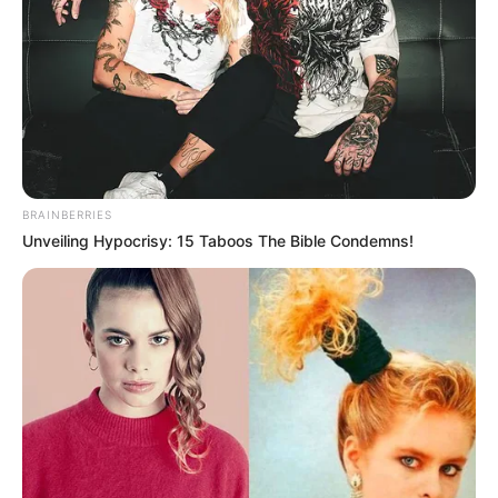
JASB - Jornal dos Agentes de Saúde do Brasil
.
Canal da Federalização
|
Canal da CONACS
|
Canal da
Fnaras
|
Incentivo Financeiro
BRAINBERRIES
O jornalismo do JASB - Jornal dos Agentes de Saúde do Brasil
Unveiling Hypocrisy: 15 Taboos The Bible Condemns!
precisa de você
para continuar marcando ponto na vida da
categoria.
Faça doação para o site
. Sua colaboração é
fundamental para seguirmos combatendo o bom combate com a
independência que você conhece. A partir de qualquer valor, você
pode fazer a diferença. Muito Obrigado!
Veja como doar aqui!
-