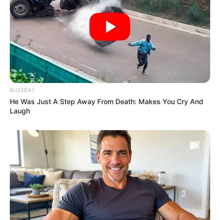
DESTAQUES DA SEMANA
Agente de Saúde é indiciada por falsificar
visitas que nunca aconteceram.
Câmara dos Deputados: anuênios, triênios,
quinquênios, sexta-parte e licenças-prêmio
BUZZDAY
entram no debate.
He Was Just A Step Away From Death: Makes You Cry And
Laugh
FNARAS em Brasília: Senado pode
promulgar PEC 14 em semana de
mobilização.
Presidente Kennedy (ES) abre processo
seletivo para Agentes de Saúde e de
Combate às Endemias.
PEC 14: o que acontece com quinquênio,
triênio e sexta-parte na aposentadoria?