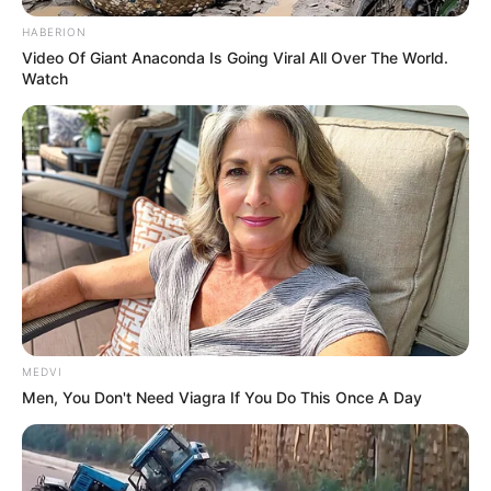
Mensagem
*
HABERION
Video Of Giant Anaconda Is Going Viral All Over The World.
Watch
BUSCAR
DESTAQUES
MEDVI
Men, You Don't Need Viagra If You Do This Once A Day
FACEBOOK