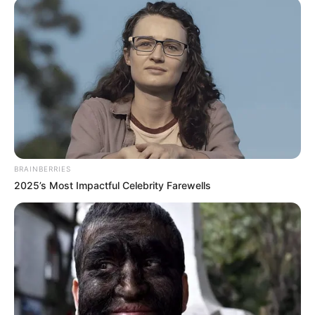
BRAINBERRIES
Motivação e otimismo fizeram parte da abertura do II
2025’s Most Impactful Celebrity Farewells
Seminário Estadual da FEDAACSE
.
—
Foto/Reprodução
.
Com o fortalecimento da bases, por meio de estratégias assertivas,
focadas no acesso as novas conquistas, no caso, estabelecidas por
meio da Emenda Constitucional 120/2022, presenciamos uma
mudança histórica para todos os ACS/ACE do país.
Na a
bertura do II Seminário Estadual da FEDAACSE,
Ilda