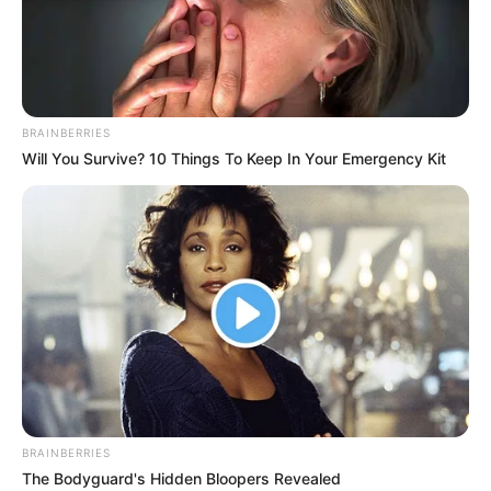
BRAINBERRIES
Will You Survive? 10 Things To Keep In Your Emergency Kit
BRAINBERRIES
The Bodyguard's Hidden Bloopers Revealed
Home
>
ACE
>
ACS
>
Ceará
>
CONACS
>
Notícia
>