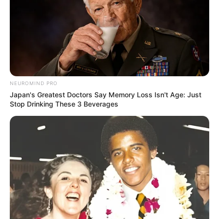
Veja a matéria completa, aqui!
VEJA TAMBÉM
:
+
Tribunal Superior do Trabalho: Agente de saúde tem direito a
adicional de insalubridade
.
+
Tribuna Livre: Dra. Elane Alves se consagra como liderança dos
ACS e ACE
.
NEUROMIND PRO
+
Direção da CONACS fala sobre a situação atual da PEC 9. Saiba
Japan's Greatest Doctors Say Memory Loss Isn't Age: Just
os detalhes agora!
Stop Drinking These 3 Beverages
+
Senadores dão destaque à PEC 9/2022 e apresentam novidades
importantes
.
-