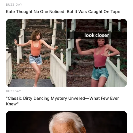
BUZZ DAY
Kate Thought No One Noticed, But It Was Caught On Tape
BUZZDAY
Paulo Ziulkoski, presidente da Confederação Nacional de
“Classic Dirty Dancing Mystery Unveiled—What Few Ever
Knew"
Municípios (CNM)
.
—
Foto:
Clauber Cleber Caetano/PR
.
O pagamento do piso de agentes comunitários de saúde só deve
ocorrer após edição de nova portaria; orienta CNM -
Confederação
Nacional de Municípios.