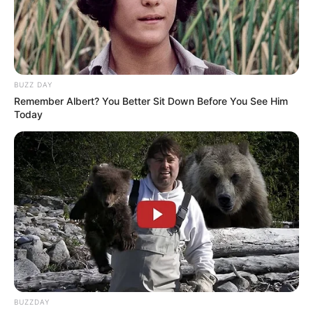
MATÉRIAS EM DESTAQUE NOS ÚLTIMOS 30 DIAS
Prefeitura realiza a maior entrega de
motocicletas aos Agentes de Saúde da
história...
BUZZ DAY
Remember Albert? You Better Sit Down Before You See Him
Agente de Saúde é indiciada por
Today
falsificar visitas que nunca aconteceram.
Terceiro lote da restituição do IR paga
R$ 4,61 bilhões para 2,7 milhões de
contribuintes.
MATÉRIAS EM DESTAQUES
Agente de Saúde é indiciada por
falsificar visitas que nunca aconteceram.
BUZZDAY