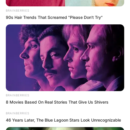
BRAINBERRIES
90s Hair Trends That Screamed "Please Don't Try"
-
Receba notícias
direto no
celular
entrando nos nossos grupos.
Clique na opção preferida:
BRAINBERRIES
WhatsApp
,
|
Telegram
|
Facebook
ou
Inscreva-se no
canal
8 Movies Based On Real Stories That Give Us Shivers
do
JASB no YouTube
BRAINBERRIES
46 Years Later, The Blue Lagoon Stars Look Unrecognizable
NOVO PISO NACIONAL
:
+
Novo Piso: Por quê várias prefeituras estão pagando, sem o