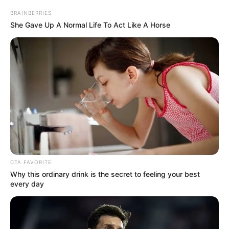
BRAINBERRIES
She Gave Up A Normal Life To Act Like A Horse
-
O evento aconteceu no Auditório
Deputado Estadual Murilo
Aguiar, na Assembleia Legislativa do Estado do Ceará.
CTA FAVORITE
É importante lembrar que a Confederação Nacional, não apenas
Why this ordinary drink is the secret to feeling your best
estabeleceu uma estratégia plural de atuação em Brasília, mas,
every day
tem atuado nas bases como nunca antes. O objetivo definido pela
direção da entidade é o fortalecimento e valorização dos agentes
comunitários e de combate às endemias.