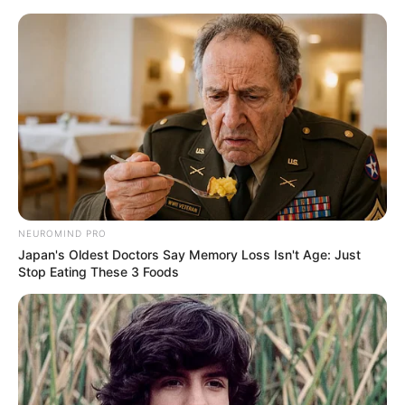
Motos e bicicletas para ACS e ACE: veja o
passo a passo para conseguir o benefício.
PLP 185 continua travado na Câmara dos
Deputados por erro em seu texto.
ACS e ACE: celetista, estatutário ou
contrato precário — entenda o que muda
no seu bolso e na sua carreira.
NEUROMIND PRO
Japan's Oldest Doctors Say Memory Loss Isn't Age: Just
Stop Eating These 3 Foods
DIVERSAS