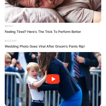
MEDVI
Feeling Tired? Here's The Trick To Perform Better
BUZZDAY
Wedding Photo Goes Viral After Groom's Pants Rip!
-
Confederação de Municípios diz que pagamento do Piso deve
ocorrer após nova Portaria.