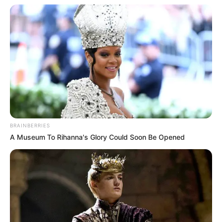
A fé continua sendo a marca registrada da
CONACS
.
—
Foto/Reprodução
.
"Não podemos esquecer jamais
, que tudo estava desfavorável,
inclusive, o pessimismo era predominante no meio da categoria.
BRAINBERRIES
Tivemos diversos eventos lamentáveis de ataques contra Ilda
A Museum To Rihanna's Glory Could Soon Be Opened
Angélica nas Redes Sociais, nos deparamos com a maior divisão
da categoria jamais vistas antes, principalmente no meio dos ACS.
Apesar desse quadro triste, as redes sociais foram usadas para
induzir a categoria ao erro com afirmação de que a Proposta de um
Piso Nacional com valor equivalente a 2 salários era
inconstitucional, que o texto da PEC 22 era de 2011, que o valor
grafado nela era de R$ 1.600. Essas e muitas outras mensagens
enganosas foram compartilhadas por meio de lives. De forma