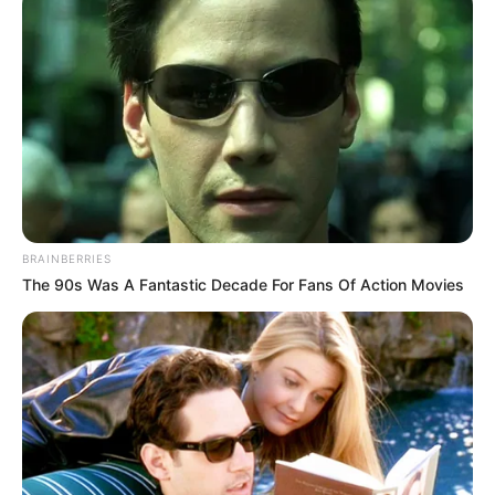
repasse do Governo?
+
Entrevista: Cosmo Mariz (CONACS), instrumentos para solicitar
antecipação do Piso
.
+
1ª cidade da Bahia a pagar o Piso de 2 salários aos Agentes de
Saúde (ACS e ACE)
.
+
Requerimento para pagamento do novo Piso Salarial de R$
2.424,00 para ACS/ACE
.
+
2 Salários: Conheça a primeira cidade a pagar o novo Piso
Nacional aos ACS/ACE
.
+
RS - Sindicato entra com medidas para cumprimento do Piso
BRAINBERRIES
Salarial para ACS/ACE
The 90s Was A Fantastic Decade For Fans Of Action Movies
+
Brasil: vereadores estão aprovando requerimento solicitando
cumprimento do novo Piso
.
+
Prefeito declara que será um dos 1º a pagar o Piso Nacional de 2
salários aos ACS/ACE
Pagamento do Piso: Confira a lista das cidades que já se
comprometeram a pagar os
R$ 2.424
.