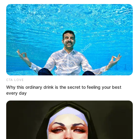
Liderança da CONACS participa do II Seminário Estadual da
FEDAACSE.
Liderança da CONACS participa
do II Seminário Estadual da
FEDAACSE.
19:13
ACE
,
ACS
,
Ceará
,
CONACS
,
Notícia
CTA LOVE
Why this ordinary drink is the secret to feeling your best
every day