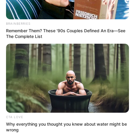
BRAINBERRIES
Remember Them? These '90s Couples Defined An Era—See
The Complete List
Confira a primeira lista nacional das cidades que já pagam
ou formalizaram o pagamento do novo Piso Nacional dos ACS e
CTA LOVE
ACE.
—
Foto/Reprodução
.
Why everything you thought you knew about water might be
wrong