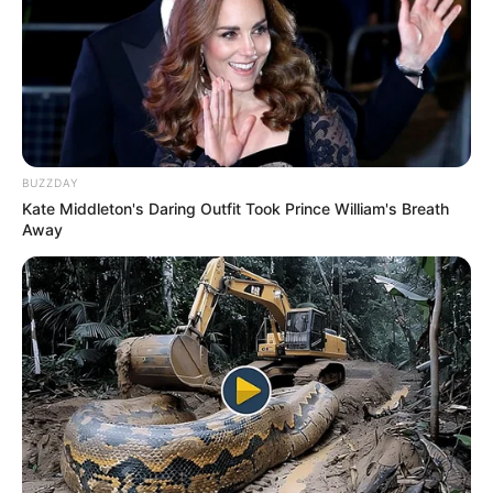
Share it
Pin it
PUBLICAÇÕES RELACIONADAS
Notícia
BUZZDAY
Kate Middleton's Daring Outfit Took Prince William's Breath
Away
FAÇA O SEU COMENTÁRIO AQUI!
FALE CONOSCO
Nome
E-mail
*