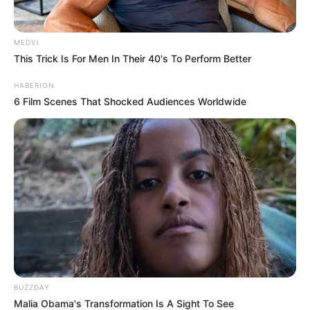
FNARAS convoca ACS e ACE para
MEDVI
promulgação da PEC 14 no Congresso
This Trick Is For Men In Their 40's To Perform Better
Nacional.
HABERION
6 Film Scenes That Shocked Audiences Worldwide
DESTAQUES DO MÊS
Prefeitura realiza a maior entrega de
motocicletas aos Agentes de Saúde da
história...
Agente de Saúde é indiciada por falsificar
visitas que nunca aconteceram.
Terceiro lote da restituição do IR paga R$
4,61 bilhões para 2,7 milhões de
BUZZDAY
contribuintes.
Malia Obama's Transformation Is A Sight To See