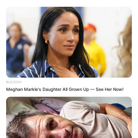
Agentes Comunitários de Saúde e Agentes de Combate às
Endemias vivem um momento singular, não apenas pela grande
vitória estabelecida por meio da Emenda Constitucional 120/2022,
que garantiu uma série de direitos, além dos 2 salários, mas, em
face da aceitação por parte dos prefeitos que estão se antecipando
ao repasse do Governo Federal e pagando o novo piso à duas
categorias.
Confira a lista das cidades que já pagaram e as que se
comprometeram em pagar, aqui!
VEJA TAMBÉM
:
+
PQA-VS: FNS acaba de repassar aos Municípios os Recursos
disponibilizado pelo MS
BUZZDAY
+
Demissões: Texto da PEC 14/2021, se aprovada, abrirá as portas
Meghan Markle's Daughter All Grown Up — See Her Now!
para mais demissões
+
Mal súbito: Agente Comunitária de Saúde é encontrada morta
dentro de casa
.
+
Mais um Agente de Saúde é assassinado de forma violenta
.
-