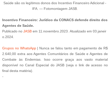
Saúde são os legítimos donos dos Incentivo Financeiro Adicional -
IFA
.
—
Fotomontagem JASB
.
Incentivo Financeiro: Jurídico da CONACS defende direito dos
Agentes de Saúde.
Publicado
no
JASB
em
11
.novembro
.2023.
Atualizado
em
03
.janeir
o
.2024.
Grupos no WhatsApp
|
Nunca se falou tanto em pagamento de R$
2.640,00 extra aos Agentes Comunitários de Saúde e Agentes de
Combate às Endemias. Isso ocorre graça aos vasto material
disponível no Canal Especial do JASB (veja o link de acesso no
final desta matéria).
-