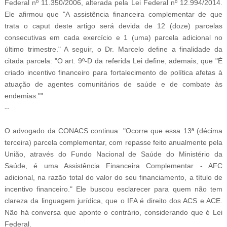
Federal nº 11.350/2006, alterada pela Lei Federal nº 12.994/2014.
Ele afirmou que "A assistência financeira complementar de que
trata o caput deste artigo será devida de 12 (doze) parcelas
consecutivas em cada exercício e 1 (uma) parcela adicional no
último trimestre." A seguir, o Dr. Marcelo define a finalidade da
citada parcela: "O art. 9º-D da referida Lei define, ademais, que "É
criado incentivo financeiro para fortalecimento de política afetas à
atuação de agentes comunitários de saúde e de combate às
endemias.""
--
-
O advogado da CONACS continua: "Ocorre que essa 13ª (décima
terceira) parcela complementar, com repasse feito anualmente pela
União, através do Fundo Nacional de Saúde do Ministério da
Saúde, é uma Assistência Financeira Complementar - AFC
adicional, na razão total do valor do seu financiamento, a título de
incentivo financeiro." Ele buscou esclarecer para quem não tem
clareza da linguagem jurídica, que o IFA é direito dos ACS e ACE.
Não há conversa que aponte o contrário, considerando que é Lei
Federal.