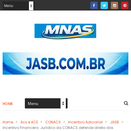
HOME
Home
>
Acs e ACE
>
CONACS
>
Incentivo Adicional
>
JASB
>
Incentivo Financeiro: Jurídico da CONACS defende direito dos