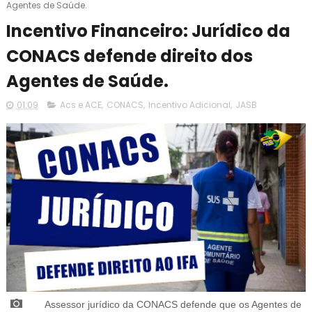
Agentes de Saúde.
Incentivo Financeiro: Jurídico da
CONACS defende direito dos
Agentes de Saúde.
01:09
Acs e ACE
,
CONACS
,
Incentivo Adicional
,
JASB
Assessor jurídico da CONACS defende que os Agentes de