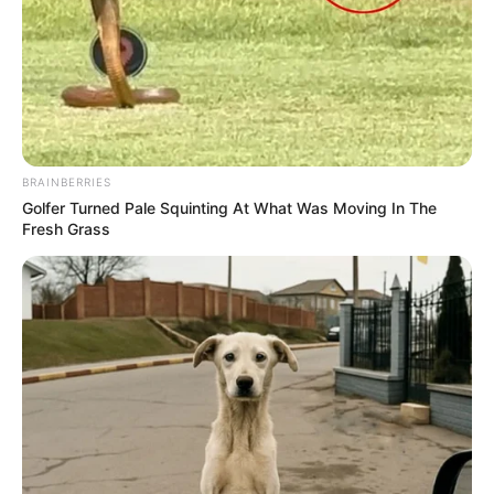
ACS e ACE: celetista, estatutário ou
contrato precário — entenda o que muda
no seu bolso e na sua carreira.
BRAINBERRIES
Golfer Turned Pale Squinting At What Was Moving In The
Fresh Grass
DIVERSAS
MATÉRIAS EM DESTAQUE NOS ÚLTIMOS 30 DIAS
Prefeitura realiza a maior entrega de
motocicletas aos Agentes de Saúde da
história...