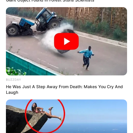
-ad3
SHARE THIS
Share it
Tweet
Share it
Pin it
BUZZDAY
He Was Just A Step Away From Death: Makes You Cry And
Laugh
PUBLICAÇÕES RELACIONADAS
Notícia
PRÓXIMA MATÉRIA