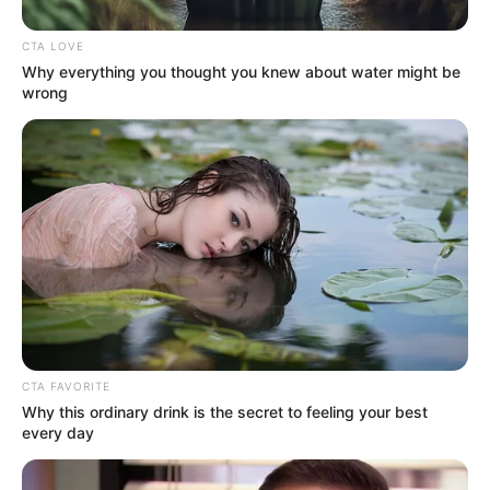
contribuição previdenciária, será considerado para fins de
concessão de benefícios e contagem recíproca pelos regimes
CTA LOVE
previdenciários.” (NR).
Why everything you thought you knew about water might be
-
wrong
CTA FAVORITE
Why this ordinary drink is the secret to feeling your best
every day