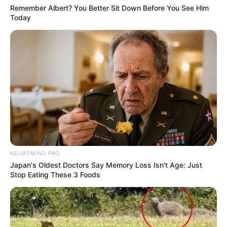
DESTAQUES DO MÊS
Remember Albert? You Better Sit Down Before You See Him
Today
Prefeitura realiza a maior entrega de
motocicletas aos Agentes de Saúde da
história...
Agente de Saúde é indiciada por falsificar
visitas que nunca aconteceram.
Terceiro lote da restituição do IR paga R$
4,61 bilhões para 2,7 milhões de
contribuintes.
NEUROMIND PRO
Motos e bicicletas para ACS e ACE: veja o
Japan's Oldest Doctors Say Memory Loss Isn't Age: Just
passo a passo para conseguir o benefício.
Stop Eating These 3 Foods
PLP 185 continua travado na Câmara dos
Deputados por erro em seu texto.