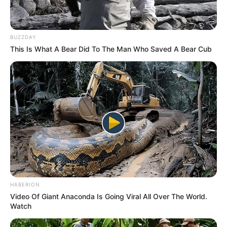
Nacional decreta e eu promulgo, nos termos do parágrafo 5º do art.
66 da Constituição Federal, as seguintes partes vetadas da Lei nº
13.342, de 3 de outubro de 2016 :
BUZZDAY
--
This Is What A Bear Did To The Man Who Saved A Bear Cub
HABERION
Video Of Giant Anaconda Is Going Viral All Over The World.
Watch