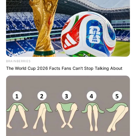
Agentes Comunitários de Saúde e Agentes de Combate às
Endemias têm o direito ao Adicional de Insalubridade garantido na
Lei.
—
Foto/Reprodução
.
Lei Federal
13.342: Garante o adicional de insalubridade aos
Agentes de Saúde (ACS/ACE)
Publicado
no
JASB
.
Atualizado
em 05
.
maio.2025.
Grupos no WhatsApp
|
A Lei Federal 13.342, garante o Adicional de
BRAINBERRIES
Insalubridade aos Agentes Comunitários de Saúde e Agentes de
The World Cup 2026 Facts Fans Can't Stop Talking About
Combate às Endemias.
-