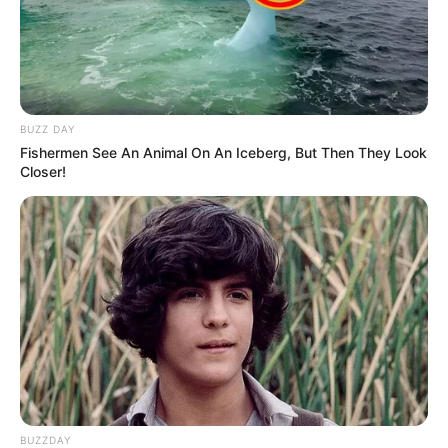
quinquênios, sexta-parte e licenças-prêmio
entram no debate.
Motos e bicicletas para ACS e ACE: veja o
passo a passo para conseguir o benefício.
BUZZ DAY
Fishermen See An Animal On An Iceberg, But Then They Look
FNARAS em Brasília: Senado pode
Closer!
promulgar PEC 14 em semana de
mobilização.
Presidente Kennedy (ES) abre processo
seletivo para Agentes de Saúde e de
Combate às Endemias.
PEC 14: o que acontece com quinquênio,
triênio e sexta-parte na aposentadoria?
BUZZDAY