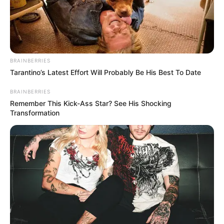
BRAINBERRIES
Tarantino’s Latest Effort Will Probably Be His Best To Date
BRAINBERRIES
Remember This Kick-Ass Star? See His Shocking
Transformation
Home
>
Acs e ACE
>
Insalubridade
>
Notícia
>
Lei Federal