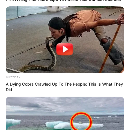
BUSCAR
DESTAQUES
FACEBOOK
BUZZDAY
A Dying Cobra Crawled Up To The People: This Is What They
DESTAQUES DA SEMANA
Did
Agente de Saúde é indiciada por falsificar
visitas que nunca aconteceram.
Câmara dos Deputados: anuênios, triênios,