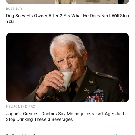
Agente de Saúde é indiciada por
falsificar visitas que nunca aconteceram.
BUZZ DAY
Dog Sees His Owner After 2 Yrs What He Does Next Will Stun
You
Terceiro lote da restituição do IR paga
R$ 4,61 bilhões para 2,7 milhões de
contribuintes.
MATÉRIAS EM DESTAQUES
Agente de Saúde é indiciada por
falsificar visitas que nunca aconteceram.
Câmara dos Deputados: anuênios,
triênios, quinquênios, sexta-parte e
NEUROMIND PRO
licenças-prêmio entram no debate.
Japan's Greatest Doctors Say Memory Loss Isn't Age: Just
Stop Drinking These 3 Beverages
Motos e bicicletas para ACS e ACE: veja o
passo a passo para conseguir o