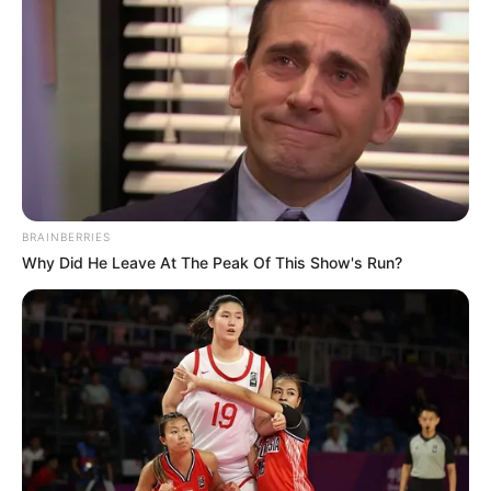
-G
Art. 3º O art. 9º -A da Lei nº 11.350, de 5 de outubro de 2006 ,
passa a vigorar acrescido do seguinte § 3º :
‘Art. 9º -A ....................................................................
............................................................................................
+ Pagamento da Insalubridade com base nos R$ R$
3.242,
CLIQUE AQUI!
BRAINBERRIES
Why Did He Leave At The Peak Of This Show's Run?
§ 3º O exercício de trabalho de forma habitual e permanente em
condições insalubres, acima dos limites de tolerância estabelecidos
pelo órgão competente do Poder Executivo federal, assegura aos
agentes de que trata esta Lei a percepção de adicional de
insalubridade, calculado sobre o seu vencimento ou salário-base:
I - nos termos do disposto no art. 192 da Consolidação das Leis do
Trabalho (CLT), aprovada pelo Decreto-Lei nº 5.452, de 1º de maio
de 1943 , quando submetidos a esse regime;