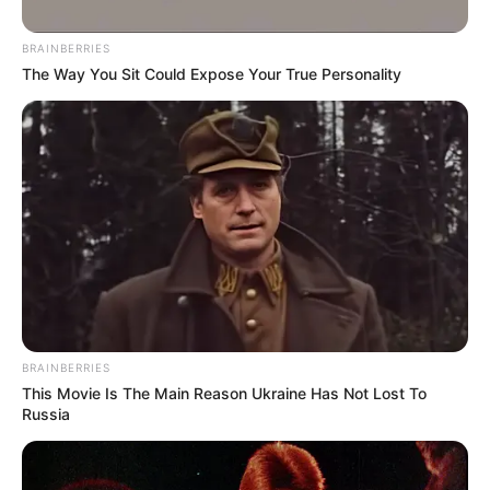
BRAINBERRIES
The Way You Sit Could Expose Your True Personality
-10
LEI Nº 13.342, DE 3 DE OUTUBRO DE 2016
.
Mensagem de veto
Promulgação partes vetadas
Altera a Lei nº 11.350, de 5 de outubro de 2006, para dispor sobre
BRAINBERRIES
a formação profissional e sobre benefícios trabalhistas e
This Movie Is The Main Reason Ukraine Has Not Lost To
previdenciários dos Agentes Comunitários de Saúde e dos Agentes
Russia
de Combate às Endemias, e a Lei nº 11.977, de 7 de julho de 2009,
para dispor sobre a prioridade de atendimento desses agentes no
Programa Minha Casa, Minha Vida (PMCMV).