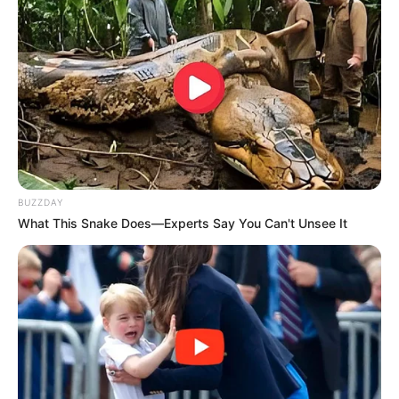
--ad5
“Art. 3º O art. 9º -A da Lei nº 11.350, de 5 de outubro de 2006,
passa a vigorar acrescido do seguinte § 3º :
‘Art. 9º -A ....................................................................
BUZZDAY
............................................................................................
What This Snake Does—Experts Say You Can't Unsee It
§ 3º O exercício de trabalho de forma habitual e permanente em
condições insalubres, acima dos limites de tolerância estabelecidos
pelo órgão competente do Poder Executivo federal, assegura aos
agentes de que trata esta Lei a percepção de adicional de
insalubridade, calculado sobre o seu vencimento ou salário-base:
I - nos termos do disposto no art. 192 da Consolidação das Leis do
Trabalho (CLT), aprovada pelo Decreto-Lei nº 5.452, de 1º de maio