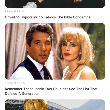
13.342: Garante o Adicional de Insalubridade aos Agentes de Saúde
(ACS/ACE)
BRAINBERRIES
Lei Federal 13.342: Garante o
Unveiling Hypocrisy: 15 Taboos The Bible Condemns!
Adicional de Insalubridade aos
Agentes de Saúde (ACS/ACE)
10:00
Acs e ACE
,
Insalubridade
,
Notícia
BRAINBERRIES
Remember These Iconic '90s Couples? See The List That
Defined A Generation