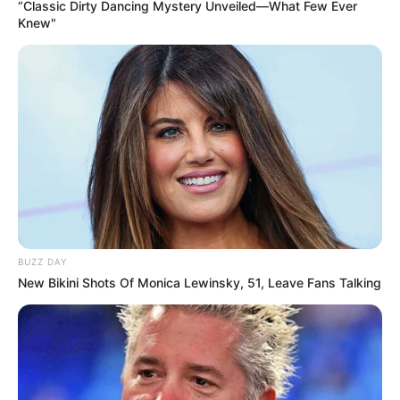
“Classic Dirty Dancing Mystery Unveiled—What Few Ever
Knew"
SHARE THIS
Share it
Tweet
Share it
Pin it
BUZZ DAY
New Bikini Shots Of Monica Lewinsky, 51, Leave Fans Talking
PUBLICAÇÕES RELACIONADAS
Notícia
PUBLICAÇÃO RECENTE
Agentes Comunitários: