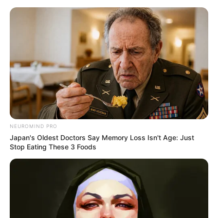
NEUROMIND PRO
Japan's Oldest Doctors Say Memory Loss Isn't Age: Just
Stop Eating These 3 Foods
HOME
Home
>
Acs e ACE
>
Aposentadoria
>
Notícia
>
Aposentadoria
Especial dos ACS e ACE: valores reais, hoje.