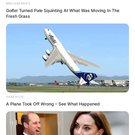
BRAINBERRIES
Golfer Turned Pale Squinting At What Was Moving In The
Fresh Grass
HABERION
A Plane Took Off Wrong – See What Happened