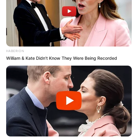
HABERION
William & Kate Didn't Know They Were Being Recorded