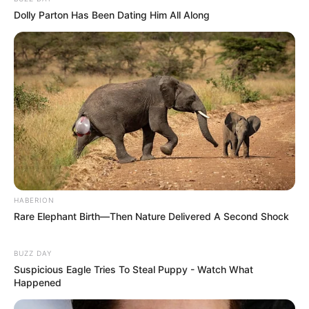
Dolly Parton Has Been Dating Him All Along
Prefeitura realiza a maior entrega de
motocicletas aos Agentes de Saúde da
história...
Agente de Saúde é indiciada por falsificar
visitas que nunca aconteceram.
Terceiro lote da restituição do IR paga R$
4,61 bilhões para 2,7 milhões de
contribuintes.
HABERION
Motos e bicicletas para ACS e ACE: veja o
Rare Elephant Birth—Then Nature Delivered A Second Shock
passo a passo para conseguir o benefício.
BUZZ DAY
Suspicious Eagle Tries To Steal Puppy - Watch What
PLP 185 continua travado na Câmara dos
Happened
Deputados por erro em seu texto.