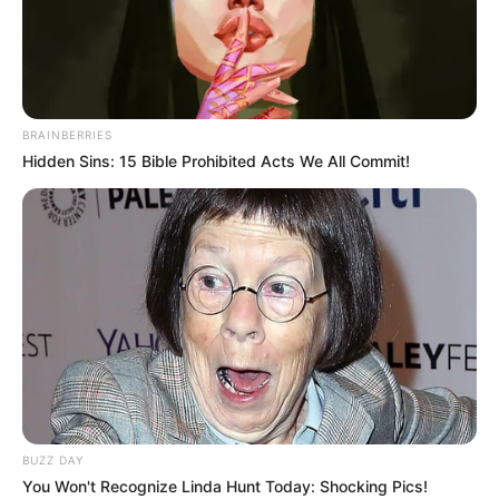
Aposentadoria Especial dos ACS e
ACE: valores reais, hoje.
07:30
Acs e ACE
,
Aposentadoria
,
Notícia
BRAINBERRIES
Hidden Sins: 15 Bible Prohibited Acts We All Commit!
Agentes Comunitários de Saúde e dos Agentes de
Combate às Endemias precisam ficar atentos aos fatos.
—
Foto:
BUZZ DAY
JASB.com.br
.
You Won't Recognize Linda Hunt Today: Shocking Pics!