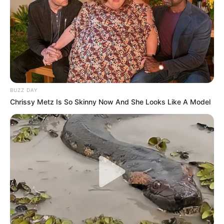
O valor não acompanha o piso da categoria
, mas sim o mínimo
nacional vigente. Essa diferença gera frustração, pois reduz
significativamente a renda dos profissionais após anos de serviço.
--
BUZZ DAY
Chrissy Metz Is So Skinny Now And She Looks Like A Model
-ad3
⚖️
Projeções futuras do salário mínimo
Com base nas estimativas revisadas pelo governo,
os valores da
Aposentadoria Especial dos ACS e ACE
ficam assim:
💠 2026: R$ 1.621 (mínimo vigente).