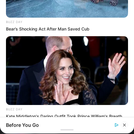
falsificar visitas que nunca aconteceram.
BUZZ DAY
Terceiro lote da restituição do IR paga
Bear’s Shocking Act After Man Saved Cub
R$ 4,61 bilhões para 2,7 milhões de
contribuintes.
MATÉRIAS EM DESTAQUES
Agente de Saúde é indiciada por
falsificar visitas que nunca aconteceram.
Câmara dos Deputados: anuênios,
triênios, quinquênios, sexta-parte e
licenças-prêmio entram no debate.
BUZZ DAY
Kate Middleton's Daring Outfit Took Prince William's Breath
Motos e bicicletas para ACS e ACE: veja o
Away
Before You Go
passo a passo para conseguir o
benefício.