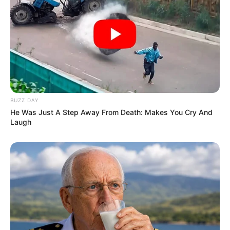
-ad3
Matérias Bônus
:
🧊
Saiba como Consultar o Incentivo
🧊
Cálculo da Insalubridade sobre o base
.
🧊
Auxílio Transporte: Modelo de Lei a nível Municipal
.
🧊
ACS/ACE: Tribunal decide: Valor da Insalubridade
.
BUZZ DAY
He Was Just A Step Away From Death: Makes You Cry And
Laugh
Fonte:
JASB - Jornal dos Agentes de Saúde do Brasil
-
www.jasb.com.br.
Edição Geral: JASB.
Encaminhamento de denúncia ao JASB:
Acesse aqui
.
O jornalismo do JASB.com.br precisa de você para continuar
marcando ponto na vida das pessoas.
Compartilhe as nossas