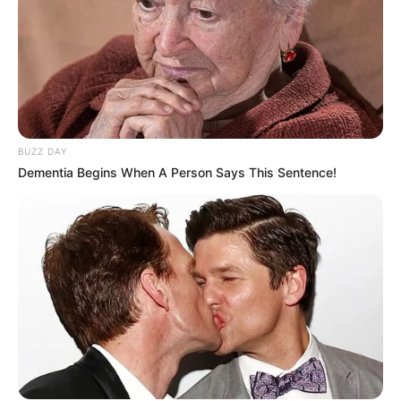
BUZZ DAY
Dementia Begins When A Person Says This Sentence!