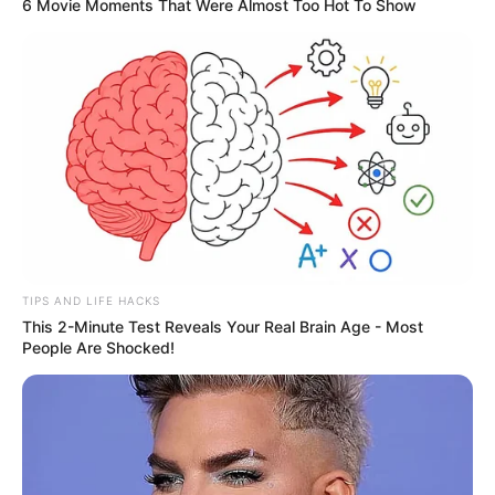
6 Movie Moments That Were Almost Too Hot To Show
BUSCAR
DESTAQUES
FACEBOOK
TIPS AND LIFE HACKS
DESTAQUES DA SEMANA
This 2-Minute Test Reveals Your Real Brain Age - Most
People Are Shocked!
Agente de Saúde é indiciada por falsificar
visitas que nunca aconteceram.
Câmara dos Deputados: anuênios, triênios,
quinquênios, sexta-parte e licenças-prêmio