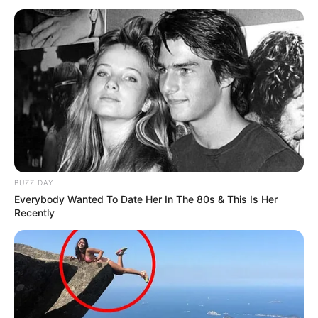
Aposentadoria Especial dos ACS e ACE: valores reais, hoje.
Publicado
no
JASB
em 06.janeiro.2026.
Atualizado
em
20
.
janeiro.2026.
|
A
Aposentadoria Especial
dos Agentes
WhatsApp: Rede do JASB
Comunitários de Saúde (ACS) e dos Agentes de Combate às
Endemias (ACE), prevista pela
Emenda Constitucional 120
/2022,
trouxe limitações, apesar de garantir um Piso.
--
BUZZ DAY
Everybody Wanted To Date Her In The 80s & This Is Her
Recently
-ad3
Embora a emenda tenha garantido o Piso Nacional de dois salários
mínimos para quem está na ativa,
não assegurou paridade nem
integralidade na aposentadoria
. Por isso, ao se aposentarem, os