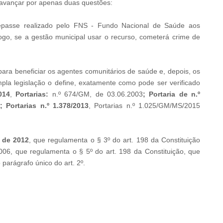
 avançar por apenas duas questões:
repasse realizado pelo FNS - Fundo Nacional de Saúde aos
Logo, se a gestão municipal usar o recurso, cometerá crime de
 para beneficiar os agentes comunitários de saúde e, depois, os
la legislação o define, exatamente como pode ser verificado
014
,
Portarias:
n.º 674/GM, de 03.06.2003
; Portaria de n.º
; Portarias n.º 1.378/2013
, Portarias n.º 1.025/GM/MS/2015
o de 2012
, que regulamenta o § 3º do art. 198 da Constituição
006, que regulamenta o § 5º do art. 198 da Constituição, que
 parágrafo único do art. 2º.