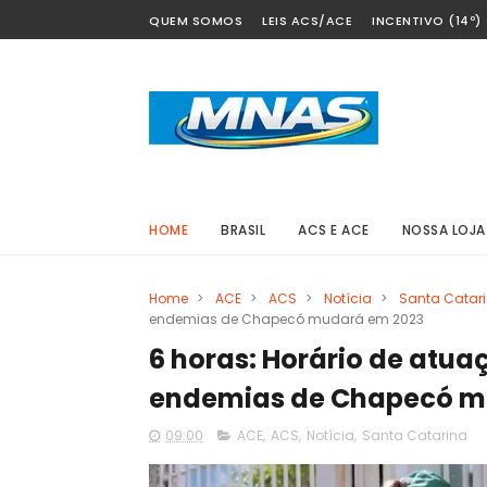
QUEM SOMOS
LEIS ACS/ACE
INCENTIVO (14º)
HOME
BRASIL
ACS E ACE
NOSSA LOJA
Home
>
ACE
>
ACS
>
Notícia
>
Santa Catar
endemias de Chapecó mudará em 2023
6 horas: Horário de atua
endemias de Chapecó m
09:00
ACE
,
ACS
,
Notícia
,
Santa Catarina