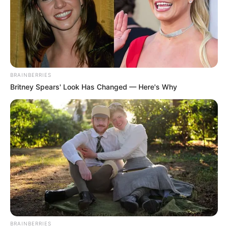
-
BRAINBERRIES
Britney Spears' Look Has Changed — Here's Why
-
VEJA TAMBÉM
:
BRAINBERRIES
+
Pela 1ª vez na história: Agente de saúde deputada estadual
.