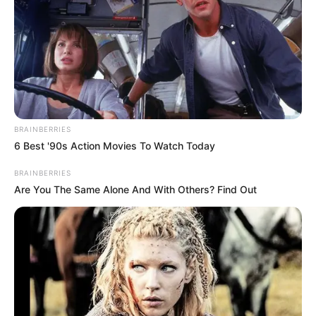
BRAINBERRIES
6 Best '90s Action Movies To Watch Today
BRAINBERRIES
Are You The Same Alone And With Others? Find Out
Home
>
Amazonas
>
Dinheiro
>
Notícia
>
Piso Nacional
>