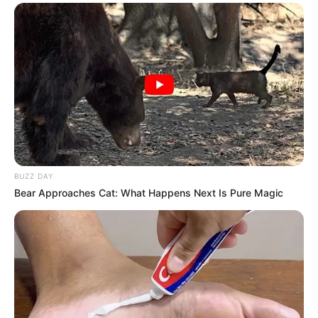
O jornalismo do JASB - Jornal dos Agentes de Saúde do Brasil
precisa de você
para continuar marcando ponto na vida da
categoria.
Faça doação para o site
. Sua colaboração é
fundamental para seguirmos combatendo o bom combate com a
independência que você conhece. A partir de qualquer valor, você
pode fazer a diferença. Muito Obrigado!
Veja como doar aqui!
-
BUZZ DAY
Bear Approaches Cat: What Happens Next Is Pure Magic