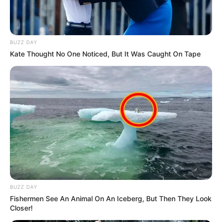
BUZZ DAY
Kate Thought No One Noticed, But It Was Caught On Tape
-
A reivindicação dos agentes de saúde é pelo pagamento do
BUZZ DAY
retroativo
de maio, junho e julho, que foram repassados pelo FNS
Fishermen See An Animal On An Iceberg, But Then They Look
- Fundo Nacional de Saúde ao município e não foi pago à
Closer!
categoria.