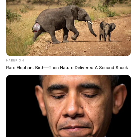
AMAZONAS
Um marco histórico para os ACS de Manaus.
Setembre 30, 2025
HABERION
Rare Elephant Birth—Then Nature Delivered A Second Shock
ACS E ACE
CONACS participa do I Congresso dos Agentes
Comunitários de Saúde da Região Metropolitana de
Manaus.
Outubro 04, 2023
AMAZONAS