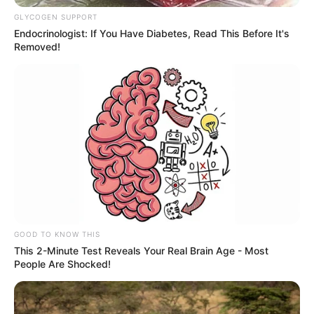
FNARAS
|
Solidariedade
|
Economia
|
Governo
|
Política
|
Fé
GLYCOGEN SUPPORT
Ministério da Saúde
|
Agentes de
Endocrinologist: If You Have Diabetes, Read This Before It's
Saúde
|
Tecnologia
|
Saúde
|
Dinheiro
Removed!
SHARE THIS
Share it
Tweet
GOOD TO KNOW THIS
This 2-Minute Test Reveals Your Real Brain Age - Most
Share it
Pin it
People Are Shocked!
PUBLICAÇÕES RELACIONADAS