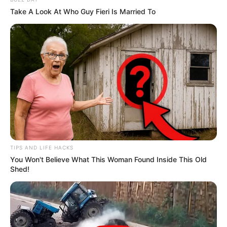
Take A Look At Who Guy Fieri Is Married To
-
TIPS AND LIFE HACKS
Confira o vídeo
:
You Won't Believe What This Woman Found Inside This Old
Shed!