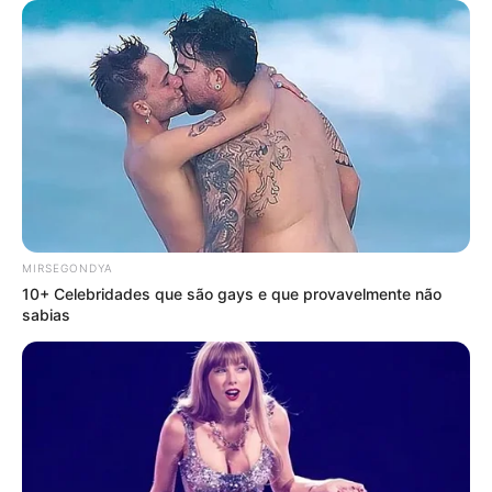
-
FNS liberará
R$
896 milhões para pagamento do Incentivo dos
MIRSEGONDYA
agentes de saúde de todo o Brasil
.
10+ Celebridades que são gays e que provavelmente não
sabias