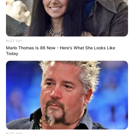
BUZZ DAY
A representação do
SINCOSAM comandou o ato de defesa
Marlo Thomas Is 86 Now - Here's What She Looks Like
dos direitos dos ACS
.
—
Foto/Reprodução
.
Today
Até o fechamento desta matéria, a Secretaria de Saúde de Manaus
não conseguiu justificar o motivo da retenção do retroativo dos
salários dos Agentes de Saúde.
O SINCOSAM reafirma o compromisso e respeito, valorizando o
diálogo e a liberdade sindical.
-
BUZZ DAY