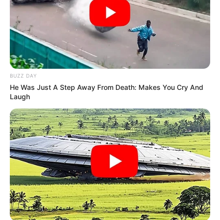
BUZZ DAY
He Was Just A Step Away From Death: Makes You Cry And
Laugh
JASB - Jornal dos Agentes de Saúde do Brasil
com informações
do
SINCOSAM.
Envie informações de sua categoria, em sua cidade à redação do
JASB por e-mail: agentesdesaude(sem spam) @gmail.com ou por
meio dos formulários de conato da página.