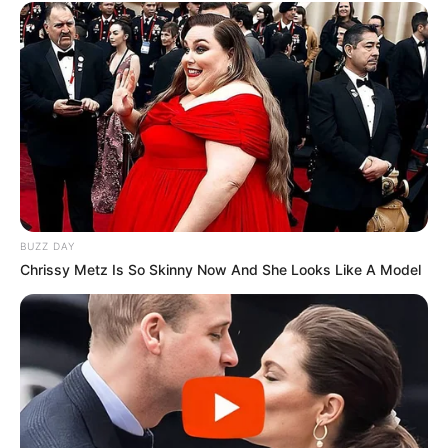
BUZZ DAY
Chrissy Metz Is So Skinny Now And She Looks Like A Model
A Insalubridade dos
Agentes Comunitários de Saúde e
Agentes de Combate às Endemias
.
—
Foto/Reprodução
.
Os
Agentes Comunitários de Saúde e Agentes de Combate às
Endemias de todo o Brasil tem direito ao pagamento do
adicional