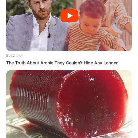
-
Conteúdo relacionado
:
+
Confira o Manual do Estudante preparado pela UFRGS
.
+
PEC dos 3 salários mínimos como remuneração para os ACS e
ACE
+
Curso Técnico: Agentes de saúde começam a receber os KITs do
Saúde com Agente
.
+
Incentivo Financeiro: Como proceder para receber a Gratificação
BUZZ DAY
de Final de ano
.
The Truth About Archie They Couldn't Hide Any Longer
+
14º: Modelo Padrão do Requerimento do Incentivo e vídeo de
verificação do repasse
.
+
Dengue deixa de ser doença sazonal e afeta saúde pública o ano
todo
.
+
Fotógrafo usa IA para mostrar como estariam famosos que
morreram jovens
.
+
URGENTE: Vídeo mostra tentativa de retirar serpente do ouvido
de mulher
.
Brasil
|
CONACS
|
Associação