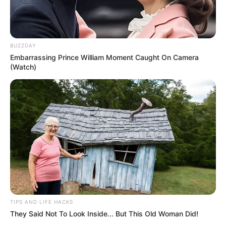
de insalubridade, mesmo que os seus prefeitos e demais gestores
digam que não ou mesmo neguem
.
Veja a matéria completa, aqui!
VEJA TAMBÉM
:
BUZZDAY
+
Novas informações sobre o Projeto de Lei do pagamento do
Embarrassing Prince William Moment Caught On Camera
incentivo
.
(Watch)
+
14º: Modelo Padrão do Requerimento do Incentivo e vídeo de
verificação do repasse
.
+
Live da CONACS: O Pagamento do Incentivo Financeiro e do
Piso
+
Mortes por dengue crescem 400% em 2022 e chegam a maior
patamar
-
TIPS AND LIFE HACKS
They Said Not To Look Inside... But This Old Woman Did!