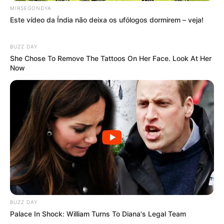
MIRSEGONDYA
Receba notícias
direto no
celular
entrando nos nossos grupos.
Este vídeo da Índia não deixa os ufólogos dormirem – veja!
Clique na opção preferida:
WhatsApp
,
|
Telegram
|
Facebook
ou
Inscreva-se no
canal
do
JASB no YouTube
BUZZ DAY
She Chose To Remove The Tattoos On Her Face. Look At Her
Now
Autorizada a reprodução, desde que a fonte seja citada com o link
da matéria.
JASB - Jornal dos Agentes de Saúde do Brasil
.
Canal da Federalização
|
Canal da CONACS
|
Canal da
Fnaras
|
Incentivo Financeiro
BUZZ DAY
Palace In Shock: William Turns To Diana's Legal Team