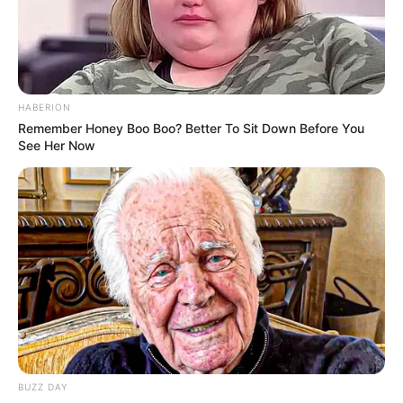
HABERION
Remember Honey Boo Boo? Better To Sit Down Before You
See Her Now
-
A reação dos
Agentes Comunitários de Saúde de Manaus ganhou
força nas Redes Sociais, inclusive, sendo compartilhado nas
plataformas de Mídias Sociais administrada pelos voluntários da
BUZZ DAY
MNAS - Mobilização Nacional dos Agentes de Saúde
.