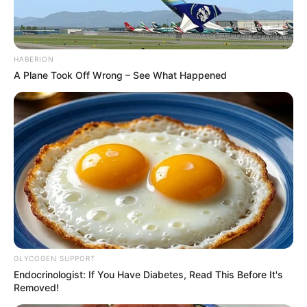
HABERION
A Plane Took Off Wrong – See What Happened
Previne Brasil, programa de financiamento da
GLYCOGEN SUPPORT
APS.
—
Foto/Reprodução
.
Endocrinologist: If You Have Diabetes, Read This Before It's
Removed!
Acada quatro meses, o desempenho dos municípios brasileiros na