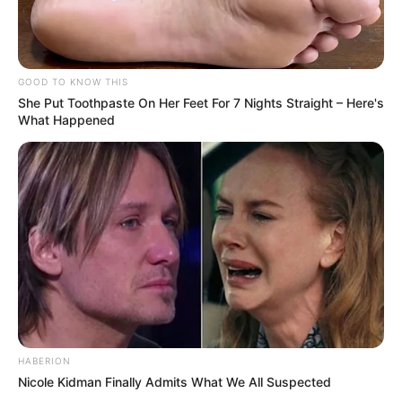
GOOD TO KNOW THIS
She Put Toothpaste On Her Feet For 7 Nights Straight – Here's
What Happened
-
VEJA TAMBÉM
:
+
A bactéria que tem matado crianças pelo mundo
.
+
Fenasce recebe dirigentes do Sindacs-AL em evento anual
.
+
Abuso sexual infantil: Polícia prende 37, cumpre 125 mandados
de busca
...
+
Cidades entregam kits aos alunos do Programa Saúde com
Agente
.
Lei Federal garante o pagamento da Insalubridade com base
nos R$ 2.424
HABERION
Nicole Kidman Finally Admits What We All Suspected