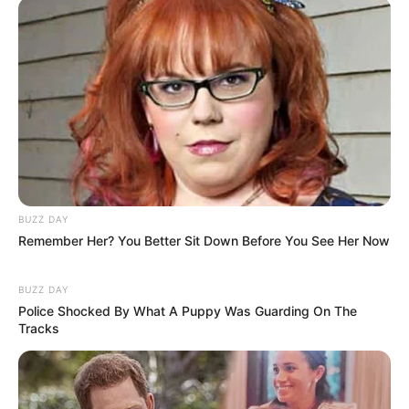
atenção primária é avaliado e tem impacto no financiamento
federal. Nesse contexto, o Ministério da Saúde divulgou o resultado
do segundo quadrimestre de 2022.
Veja a matéria completa, aqui!
-
BUZZ DAY
Remember Her? You Better Sit Down Before You See Her Now
BUZZ DAY
Police Shocked By What A Puppy Was Guarding On The
Tracks