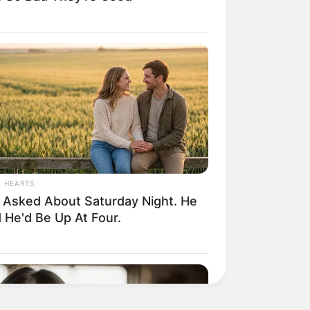
L HEARTS
 Asked About Saturday Night. He
 He'd Be Up At Four.