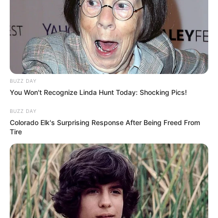
E-mail
*
Mensagem
*
BUZZ DAY
You Won't Recognize Linda Hunt Today: Shocking Pics!
BUZZ DAY
Colorado Elk's Surprising Response After Being Freed From
Tire
BUSCAR
DESTAQUES
As 7 pautas que dominam a vida dos ACS e ACE
em 2026 — e o que está em jogo em cada uma.
Agosto 07, 2026