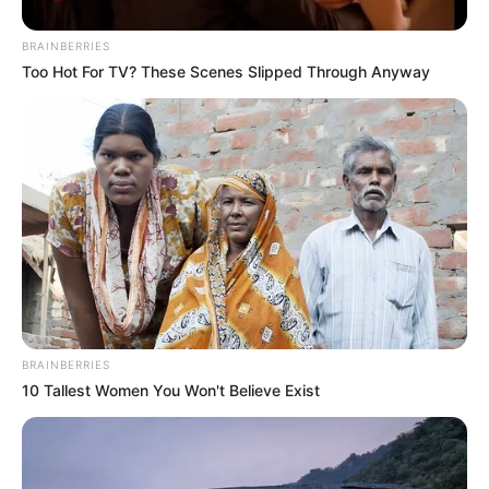
municipal Alex Rufino, acompanhou de perto a luta pelo repasse do
benefício, que agora está devidamente oficializado pela Câmara de
BRAINBERRIES
Vereadores, com a aprovação do prefeito Josimar Dionísio.
Leia a
Too Hot For TV? These Scenes Slipped Through Anyway
matéria completa, aqui!
JASB - Jornal dos Agentes de Saúde do Brasil
O jornalismo do Conexão Notícia precisa de você
para
continuar marcando ponto na vida das pessoas.
Faça doação para
o site
. Sua colaboração é fundamental para seguirmos combatendo
o bom combate com a independência que você conhece. A partir
de qualquer valor, você pode fazer a diferença. Muito
Obrigado!
Veja como doar aqui!
BRAINBERRIES
10 Tallest Women You Won't Believe Exist