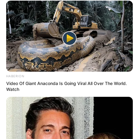
Câmara dos Deputados: anuênios, triênios,
quinquênios, sexta-parte e licenças-prêmio
entram no debate.
Motos e bicicletas para ACS e ACE: veja o
passo a passo para conseguir o benefício.
FNARAS em Brasília: Senado pode
promulgar PEC 14 em semana de
HABERION
mobilização.
Video Of Giant Anaconda Is Going Viral All Over The World.
Watch
Presidente Kennedy (ES) abre processo
seletivo para Agentes de Saúde e de
Combate às Endemias.
PEC 14: o que acontece com quinquênio,
triênio e sexta-parte na aposentadoria?