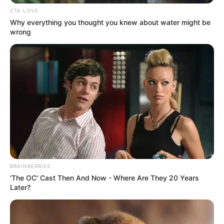
CTA LOVE
Why everything you thought you knew about water might be
wrong
BRAINBERRIES
'The OC' Cast Then And Now - Where Are They 20 Years
Later?
Para a compra dos veículos foram destinados R$ 250
mil.
—
Foto:
Reprodução.