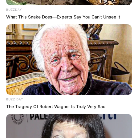
ACS E ACE
BUZZDAY
What This Snake Does—Experts Say You Can't Unsee It
Aposentadoria especial do PLP 185: entenda o que
muda com a nova rota do Projeto na Câmara dos
Deputados.
Agosto 08, 2026
PUBLICAÇÃO RECENTE
PRÓXIMA MATÉRIA
Tablets: DEL-PI faz entrega de
BRASÍLIA: Associação Fnaras e
equipamento para Agentes
as informações sobre a
Comunitários de Saúde
articulação em Brasília.
BUZZ DAY
FAÇA O SEU COMENTÁRIO AQUI!
The Tragedy Of Robert Wagner Is Truly Very Sad
FALE CONOSCO
Nome