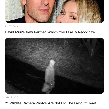
DESTAQUES DO MÊS
Prefeitura realiza a maior entrega de
motocicletas aos Agentes de Saúde da
BUZZ DAY
história...
David Muir's New Partner, Whom You'll Easily Recognize
Agente de Saúde é indiciada por falsificar
visitas que nunca aconteceram.
Terceiro lote da restituição do IR paga R$
4,61 bilhões para 2,7 milhões de
contribuintes.
Motos e bicicletas para ACS e ACE: veja o
passo a passo para conseguir o benefício.
OHI BLOG
21 Wildlife Camera Photos Are Not For The Faint Of Heart