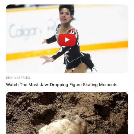
BRAINBERRIES
Watch The Most Jaw‑Dropping Figure Skating Moments
HOME
Home
>
ACE
>
ACS
>
Acs e ACE
>
CONACS
>
Notícia
>
BRASÍLIA: Diretores da CONACS retornam ao DF para defender as