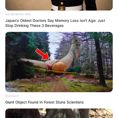
NEUROMIND PRO
Japan's Oldest Doctors Say Memory Loss Isn't Age: Just
Stop Drinking These 3 Beverages
BUZZDAY
Giant Object Found In Forest Stuns Scientists
Rosineide de Sousa, de.
—
Foto:
Reprodução.
Os agentes comunitários de saúde e os agentes de combate a