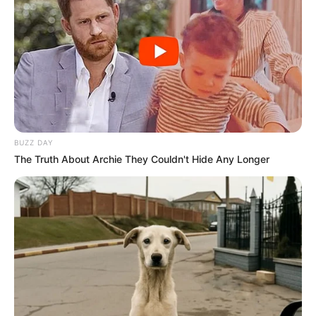
afetar hormônios.
Agosto 07, 2026
Até 14 dias de licença para cuidar de filho
doente: o que diz o projeto que vai ao Senado.
Agosto 07, 2026
MATÉRIAS EM DESTAQUE NOS ÚLTIMOS 30 DIAS
BUZZ DAY
Prefeitura realiza a maior entrega de
The Truth About Archie They Couldn't Hide Any Longer
motocicletas aos Agentes de Saúde da
história...
Agente de Saúde é indiciada por
falsificar visitas que nunca aconteceram.
Terceiro lote da restituição do IR paga
R$ 4,61 bilhões para 2,7 milhões de