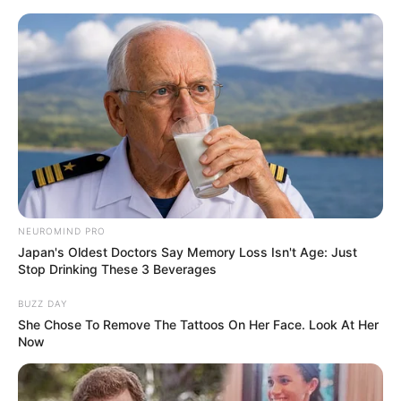
PLP 185 continua travado na Câmara dos
Deputados por erro em seu texto.
ACS e ACE: celetista, estatutário ou
contrato precário — entenda o que muda
no seu bolso e na sua carreira.
NEUROMIND PRO
Japan's Oldest Doctors Say Memory Loss Isn't Age: Just
DIVERSAS
Stop Drinking These 3 Beverages
As 7 pautas que dominam a vida dos ACS e
BUZZ DAY
ACE em 2026 — e o que está em jogo em cada
uma.
She Chose To Remove The Tattoos On Her Face. Look At Her
Now
Agosto 07, 2026
Por até 2 anos: novo anticoncepcional
masculino bloqueia espermatozoides sem