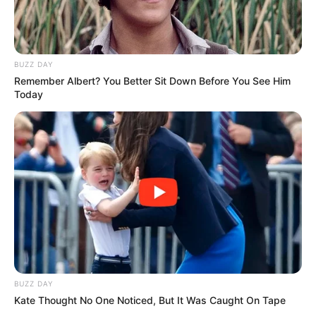
Por até 2 anos: novo anticoncepcional
masculino bloqueia espermatozoides sem
afetar hormônios.
BUZZ DAY
Agosto 07, 2026
Remember Albert? You Better Sit Down Before You See Him
Today
Até 14 dias de licença para cuidar de filho
doente: o que diz o projeto que vai ao Senado.
Agosto 07, 2026
FACEBOOK
DESTAQUES DA SEMANA
Agente de Saúde é indiciada por falsificar
visitas que nunca aconteceram.
BUZZ DAY
Kate Thought No One Noticed, But It Was Caught On Tape