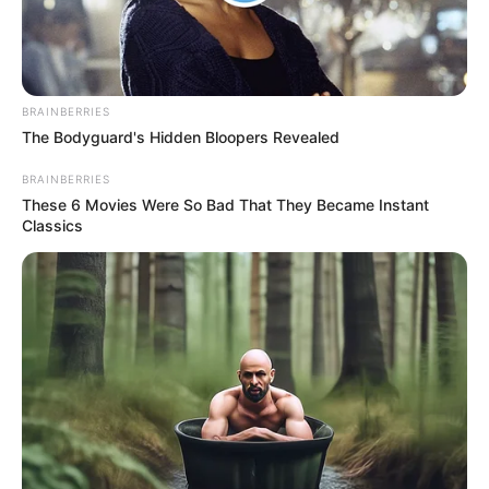
dos direitos dos ACS/ACE
Em ato na Câmara dos
Deputados, Presidente da Frente
BRAINBERRIES
sai em defesa dos direitos dos
The Bodyguard's Hidden Bloopers Revealed
ACS/ACE
BRAINBERRIES
16:32
ACE
,
ACS
,
Acs e ACE
,
Brasília
,
CONACS
These 6 Movies Were So Bad That They Became Instant
Classics