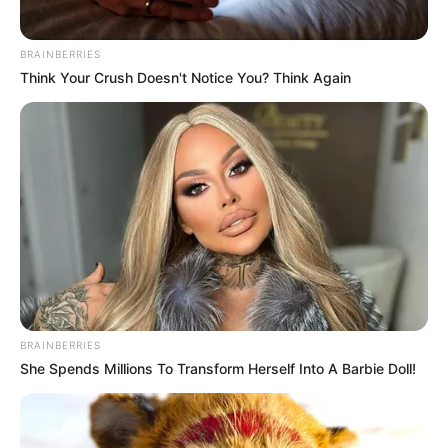
Terceiro lote da restituição do IR paga R$
BRAINBERRIES
4,61 bilhões para 2,7 milhões de
Think Your Crush Doesn't Notice You? Think Again
contribuintes.
Motos e bicicletas para ACS e ACE: veja o
passo a passo para conseguir o benefício.
PLP 185 continua travado na Câmara dos
Deputados por erro em seu texto.
ACS e ACE: celetista, estatutário ou
contrato precário — entenda o que muda
BRAINBERRIES
no seu bolso e na sua carreira.
She Spends Millions To Transform Herself Into A Barbie Doll!