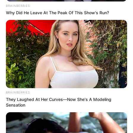
BRAINBERRIES
Why Did He Leave At The Peak Of This Show's Run?
FAÇA O SEU COMENTÁRIO AQUI!
FALE CONOSCO
Nome
E-mail
*
BRAINBERRIES
Mensagem
*
They Laughed At Her Curves—Now She's A Modeling
Sensation