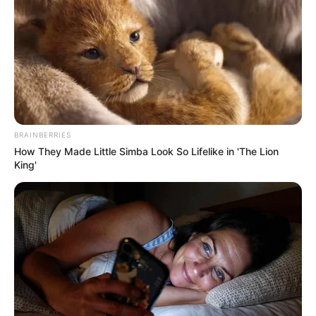
seletivo para Agentes de Saúde e de
Combate às Endemias.
PEC 14: o que acontece com quinquênio,
triênio e sexta-parte na aposentadoria?
FNARAS convoca ACS e ACE para
promulgação da PEC 14 no Congresso
BRAINBERRIES
Nacional.
How They Made Little Simba Look So Lifelike in 'The Lion
King'
DESTAQUES DO MÊS
Prefeitura realiza a maior entrega de
motocicletas aos Agentes de Saúde da
história...
Agente de Saúde é indiciada por falsificar
visitas que nunca aconteceram.