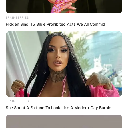
Os diretores da CONACS falam sobre as novas dificuldades
enfrentada na Mobilização de Brasília, diante da dupla
agenda.
—
Foto:
Reprodução.
BRAINBERRIES
Hidden Sins: 15 Bible Prohibited Acts We All Commit!
Novas Dificuldades na Mobilização de Brasília
A direção da Confederação sobre a última Mobilização da
categoria, realizada em Brasília comentou: "...estão ficando ainda
mais difíceis, uma vez que os próprios trabalhadores estão
permitindo que as divergências de pensamentos, divida e
enfraqueça a força da mobilização, deixando de ter foco único e
dividindo a atenção da categoria e consequentemente dos
parlamentares..
."
Veja a matéria completa, aqui!
Conteúdo relacionado
:
BRAINBERRIES
+
Outubro Rosa: Dia do Agente Comunitário de Saúde é
She Spent A Fortune To Look Like A Modern-Day Barbie
comemorado com entrega de kit's
+
O que devemos aprender com a falha do WhatsApp
+
PIX: Começa a valer limite de transferências e outras mudanças;