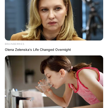
eficiência”, enfatizou Hildo Rocha.
+
Tragédia: Queda de árvore provoca morte de Agente
Comunitária de Saúde
Atribuições
O parlamentar destacou que os agentes de saúde são os
profissionais que atuam na linha de frente do Sistema Único de
BRAINBERRIES
Saúde, servindo de elo entre os usuários do sistema público de
Olena Zelenska's Life Changed Overnight
saúde e os dirigentes SUS.
“
São muitas as atribuições dos agentes de saúde
. Eles
realizam diagnóstico demográfico, social, cultural, ambiental,
epidemiológico e sanitário do território em que atuam, contribuindo
para o processo de territorialização e mapeamento da área de
atuação. Graças ao trabalho dos agentes de saúde os dirigentes
de órgãos do sistema de saúde pública (municipal, estadual e
federal) ficam sabendo da real situação de cada residência de
todas as regiões do País”, comentou o deputado.