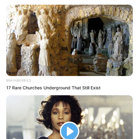
BRAINBERRIES
17 Rare Churches Underground That Still Exist
HOME
Home
>
ACE
>
ACS
>
Acs e ACE
>
Brasília
>
CONACS
>
Em
ato na Câmara dos Deputados, Presidente da Frente sai em defesa