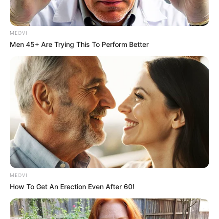
Prefeitura realiza a maior entrega de
motocicletas aos Agentes de Saúde da
história...
MEDVI
Men 45+ Are Trying This To Perform Better
Agente de Saúde é indiciada por
falsificar visitas que nunca aconteceram.
Terceiro lote da restituição do IR paga
R$ 4,61 bilhões para 2,7 milhões de
contribuintes.
MATÉRIAS EM DESTAQUES
Agente de Saúde é indiciada por
falsificar visitas que nunca aconteceram.
MEDVI
How To Get An Erection Even After 60!
Câmara dos Deputados: anuênios,
triênios, quinquênios, sexta-parte e