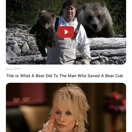
BUZZDAY
This Is What A Bear Did To The Man Who Saved A Bear Cub