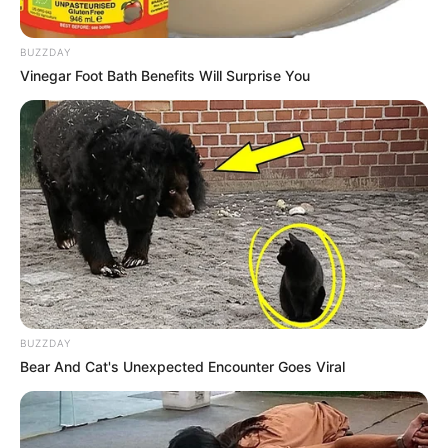
📣 Mobilização deve ser contínua e estratégica
BUZZDAY
A luta não se limita às ruas. É preciso ocupar espaços
Vinegar Foot Bath Benefits Will Surprise You
institucionais, participar de audiências públicas, pressionar
comissões legislativas e dialogar com a sociedade
.
A visibilidade das pautas depende da capacidade de comunicação
e da persistência dos agentes envolvidos
.
A unificação das
demandas fortalece o discurso e amplia o impacto político
. A
hora é agora, e o momento exige coragem e organização.
✳️
Pagamentos da categoria via PIX ganham força
.
--
BUZZDAY
Bear And Cat's Unexpected Encounter Goes Viral