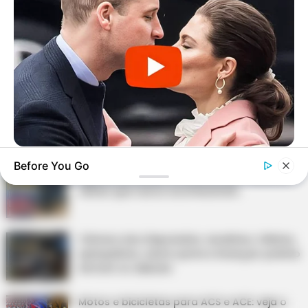
DESTAQUES
FACEBOOK
DESTAQUES DA SEMANA
BUZZDAY
Before You Go
Embarrassing Prince William Moment Caught On Camera
Agente de Saúde é indiciada por falsificar
(Watch)
visitas que nunca aconteceram.
Câmara dos Deputados: anuênios, triênios,
quinquênios, sexta-parte e licenças-prêmio
entram no debate.
Motos e bicicletas para ACS e ACE: veja o