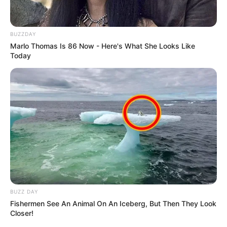
marcando ponto na vida dos ACS e ACE.
Compartilhe as nossas
notícias em suas redes sociais!
BUZZDAY
Marlo Thomas Is 86 Now - Here's What She Looks Like
Today
BUZZ DAY
Fishermen See An Animal On An Iceberg, But Then They Look
Closer!