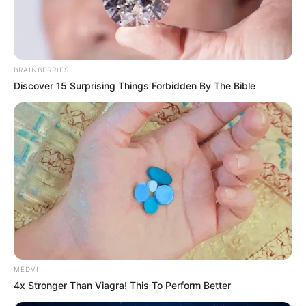
BRAINBERRIES
Discover 15 Surprising Things Forbidden By The Bible
MEDVI
4x Stronger Than Viagra! This To Perform Better
Home
>
Acs e ACE
>
Aposentadoria
>
Notícia
>
Piso Nacional