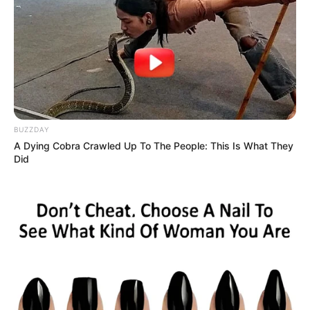
BUZZDAY
A Dying Cobra Crawled Up To The People: This Is What They
Did
-ad6
🔍 A hora de agir é agora
Com mais de 100 mil agentes em situação precária
e milhares
buscando valorização profissional, a mobilização nacional se torna
urgente e necessária
.