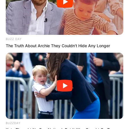
BUZZ DAY
The Truth About Archie They Couldn't Hide Any Longer
BUZZDAY