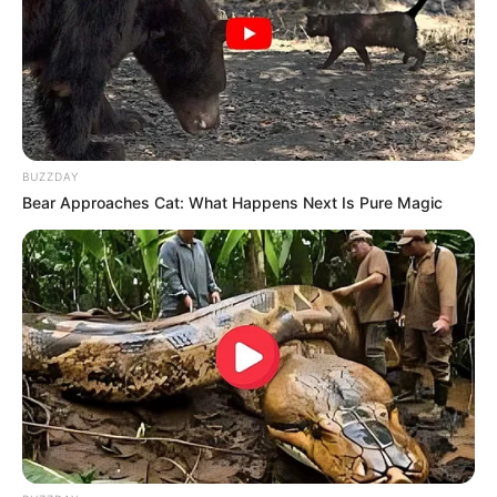
BUZZDAY
Bear Approaches Cat: What Happens Next Is Pure Magic
-G
📈 Pautas que refletem a realidade da categoria
A
Aposentadoria Especial
reconhece os riscos e a dedicação dos
agentes, enquanto a
Desprecarização
busca corrigir a exclusão de
milhares que ainda atuam sem vínculo efetivo. A
PEC 18/2022
propõe piso de três salários mínimos para quem possui formação
técnica, valorizando a qualificação profissional.