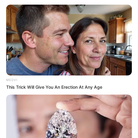
MEDVI
This Trick Will Give You An Erection At Any Age
HOME