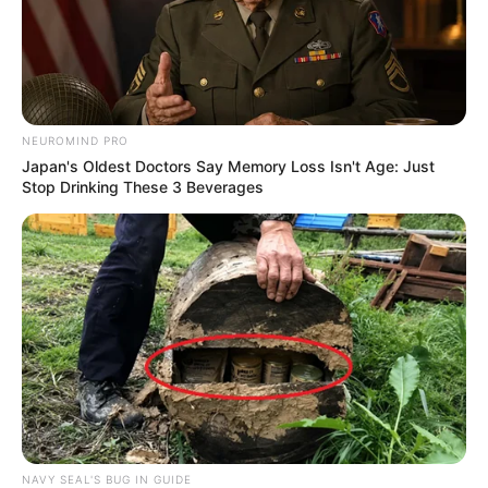
NEUROMIND PRO
Japan's Oldest Doctors Say Memory Loss Isn't Age: Just
SHARE THIS
Share it
Tweet
Stop Drinking These 3 Beverages
Share it
Pin it
PUBLICAÇÕES RELACIONADAS
Piso Nacional
NAVY SEAL'S BUG IN GUIDE