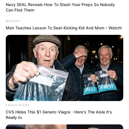
Navy SEAL Reveals How To Stash Your Preps So Nobody
FAÇA O SEU COMENTÁRIO AQUI!
Can Find Them
FALE CONOSCO
BUZZDAY
Man Teaches Lesson To Seat-Kicking Kid And Mom – Watch!
Nome
E-mail
*
Mensagem
*
FRIDAY PLANS
CVS Hides This $1 Generic Viagra - Here's The Aisle It's
Really In.
BUSCAR