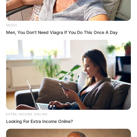
Agentes Comunitários e de Combate às Endemias de
todo o Brasil se unem pela defesa das pautas, que tramitam em
MEDVI
Brasília.
Foto/Reprodução/.
—
Men, You Don't Need Viagra If You Do This Once A Day
Agentes de saúde de todo o Brasil cobram Aposentadoria, 3
salários, 40% de Insalubridade e 30 horas semanais
.
Publicado
no
JASB
em 08.setembro.2025.
Atualizado
em
09
.
setembro.2025.
| Os
Agentes Comunitários e de Combate
WhatsApp: Canal JASB
às Endemias de todo o Brasil
sabem que é possível unificar as
pautas e fazer uma luta só, sem divisões, sem usar as redes
sociais para atacar a colegas, que fazem parte da luta nacional.
--
EXTRA INCOME ONLINE
Looking For Extra Income Online?