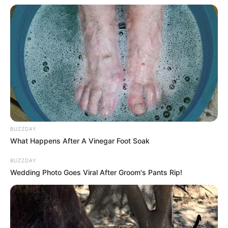
importância e serão dispensados, "
já que não haverá mais pelo
que lutar
."
Contudo, este é
um pensamento muito atrasado
, já
que há importância de garantir que os direitos sejam respeitados. E
tal coisa somente é possível por meio de representação da
categoria forte.
VEJA TAMBÉM
:
✳️
PEC 14 e PLP 185: Qual proposta é melhor?
✳️
Ocorreu Bloqueio de Verbas para 80 mil ACS
.
✳️
Último adeus a ACS Noelia comove comunidade
.
✳️
R$ 240 bilhões: Economia gerada pelos ACS/ACE
.
BUZZDAY
What Happens After A Vinegar Foot Soak
Será comum ouvir de pessoas com mentalidade fraca, diz que
:
"quem quer tudo, termina sem nada." Mas, a categoria é forte!
BUZZDAY
-
Wedding Photo Goes Viral After Groom's Pants Rip!