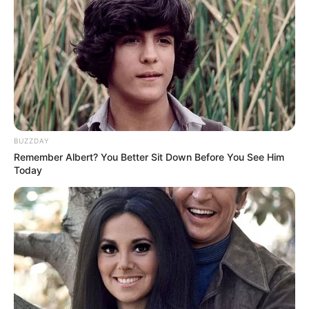
BUZZDAY
Remember Albert? You Better Sit Down Before You See Him
Today
-ad9
Fonte:
JASB - Jornal dos Agentes de Saúde do Brasil
-
www.jasb.com.br.
O jornalismo do JASB.com.br precisa de você para continuar