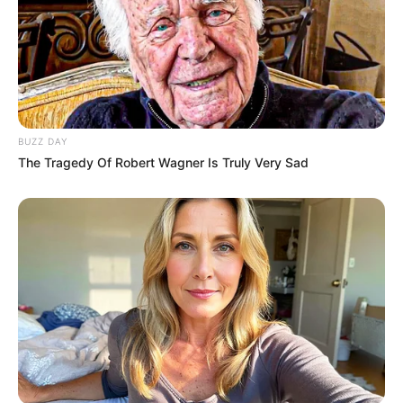
✳️
ACS/ACE com os salários altos. Por quê?
A mobilização nacional pode pautar debates
,
influenciar
compromissos de campanha e garantir que as propostas sejam
incorporadas aos planos de governo. É o momento ideal para
transformar reivindicações em conquistas concretas
.
BUZZ DAY
--
The Tragedy Of Robert Wagner Is Truly Very Sad