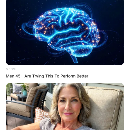
>
Agentes de saúde de todo o Brasil cobram Aposentadoria, 3
salários, 40% de Insalubridade e 30 horas semanais.
Agentes de saúde de todo o Brasil
cobram Aposentadoria, 3 salários,
40% de Insalubridade e 30 horas
semanais.
12:00
Acs e ACE
,
Aposentadoria
,
Notícia
,
Piso Nacional
MEDVI
Men 45+ Are Trying This To Perform Better