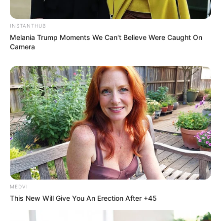
INSTANTHUB
Melania Trump Moments We Can't Believe Were Caught On
Camera
SHARE THIS
Share it
Tweet
Share it
Pin it
PUBLICAÇÕES RELACIONADAS
Notícia
PRÓXIMA MATÉRIA
Decisão proferida contra
Collor não afeta o seu
MEDVI
mandato e nem a tramitação
This New Will Give You An Erection After +45
da PEC 9/2022.