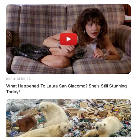
CONACS defende em Brasília: 3 salários, Aposentadoria,
Insalubridade em 40%...
CONACS defende em Brasília: 3
salários, Aposentadoria,
Insalubridade em 40%...
01:00
ACE
,
ACS
,
Acs e ACE
,
Federalização
,
Notícia
BRAINBERRIES
What Happened To Laura San Giacomo? She's Still Stunning
Today!