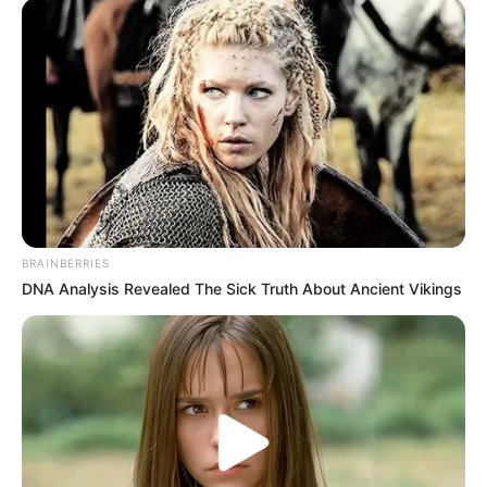
e a Sugestão 33 continua no mesmo ponto, praticamente sem sair
do lugar, enquanto tentam iludir as duas categorias com
argumentos vazios e sem nenhum ação prática. Essa proposta é
bastante debatida, apenas em período eleitoral. O objetivo fica
claro: tirar vantagens "eleitoreiras" dos ACS/ACE.
-
BRAINBERRIES
DNA Analysis Revealed The Sick Truth About Ancient Vikings