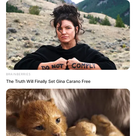
BRAINBERRIES
The Truth Will Finally Set Gina Carano Free
-
Proposta da Associação FNARAS
—
PEC 14/2021
: Supostamente trata da
aposentadoria especial
(Contudo, a Emenda Constitucional 120 já trata da questão e tem a
regulamentação em tramitação em Brasília) e fixar a
responsabilidade dos Prefeitos pela regularidade do vínculo