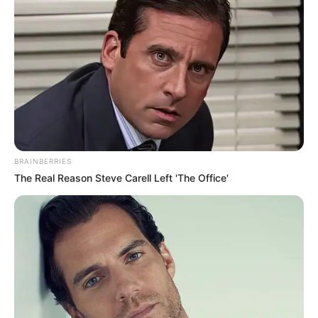
—
PL 1.336/2022
: Determina que os agentes comunitários de
saúde e os agentes de combate a endemias terão direito a
adicional de insalubridade em grau máximo de 40%, calculado
sobre os vencimentos (dois salários mínimos). O texto em análise
na Câmara dos Deputados insere o dispositivo na lei 11.350/2006.
--
-
—
PL 4.440/2020
:
Prevê pagamento de incentivo adicional
aos
agentes comunitários e de combate às endemias. O texto altera a
Lei 11.350/2006, que regulamenta as atividades desses agentes. A
BRAINBERRIES
lei já prevê incentivo financeiro a ser pago aos municípios e
The Real Reason Steve Carell Left 'The Office'
repassado aos agentes e não permite o recurso ser usado com
outra finalidade.
—
PL 460/2019
:
Torna obrigatório o pagamento direto
aos
agentes comunitários de saúde e de combate as endemias do
incentivo financeiro
, criado em 2014. Esse benefício é
regulamentado por decreto (8.474/15) e leva em conta os
profissionais com vínculo efetivo.