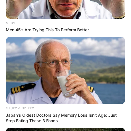
MEDVI
Men 45+ Are Trying This To Perform Better
-
O agente de saúde está apto a integrar população e equipes de
NEUROMIND PRO
saúde em suas ações de educação (prevenção e promoção)
Japan's Oldest Doctors Say Memory Loss Isn't Age: Just
Stop Eating These 3 Foods
sanitária. A sua atuação poderá envolver grupos específicos e
peculiaridades sobre determinada localidade, portanto, o