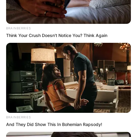
BRAINBERRIES
Think Your Crush Doesn't Notice You? Think Again
A CONACS nada poderia ter conseguido, se não fosse
pelos seus parceiros e apoiadores.
—
Foto/Reprodução
.
Mas, o que ainda falta conquistar?
BRAINBERRIES
Proposta que beneficiam os ACS e ACE que tramitam no
And They Did Show This In Bohemian Rapsody!
Congresso Nacional