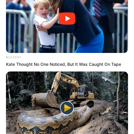
descentralizadas e hoje o município é o principal responsável por
elas. O problema é que boa parte dos agentes ficou precarizada,
por contratos temporários.
-
BUZZDAY
Kate Thought No One Noticed, But It Was Caught On Tape