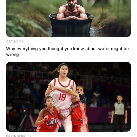
às endemias.
—
Lei Federal 12.994/2014
- Estabeleceu o direito dos agentes de
saúde ao Piso Salarial Nacional;
—
Lei Federal 13.342/2016
- Garante o direito dos ACS e ACE ao
CTA LOVE
Adicional de Insalubridade a partir do salário base;
Why everything you thought you knew about water might be
wrong
—
Lei Federal 13.708/2018
- Estabeleceu o reajuste do Piso
Nacional, congelado por meio de vetos do Governo Federal;
—
Lei Federal 13.595/2018 - Lei Ruth Brilhante
, estabelece o
fortalecimento profissional dos ACS e ACE;
—
Emenda Constitucional 120/2022
- Garante que nenhum ACS
ou ACE receberá como salário base menos de 2 salários mínimos,
além de garantir a Aposentadoria Especial e Insalubridade (ainda a
serem regulamentadas).
-
BRAINBERRIES