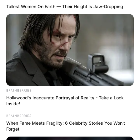
Tallest Women On Earth — Their Height Is Jaw-Dropping
BRAINBERRIES
Hollywood's Inaccurate Portrayal of Reality - Take a Look
Inside!
-
BRAINBERRIES
A
Aposentadoria Especial defendida pela CONACS
é de valor
When Fame Meets Fragility: 6 Celebrity Stories You Won't
compatível aos dos agentes na ativa, ou seja, de 2 salários
Forget
mínimos (podendo ser de 3 salários mínimos, caso o PL de autoria
de Valtenir Pereira seja aprovado no Congresso). A Insalubridade