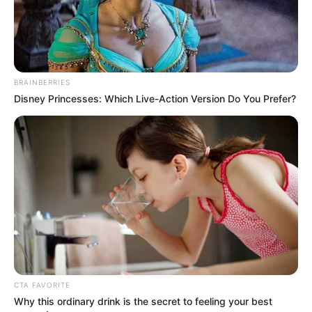
do Brasil
.
A CONACS conseguiu se articular e mudar a Constituição Federal
diversas vezes para beneficiar as duas categorias de Agentes de
Saúde de todo o Brasil. Isto é inquestionável!
BRAINBERRIES
Disney Princesses: Which Live-Action Version Do You Prefer?
Veja mais abaixo o que ainda falta conquistar
.
Algumas das grandes conquistas obtidas sob a liderança da
Confederação:
Emenda Constitucional 51/2006
- Regulamentação dos ACS e
ACE dos mais diversos estados do país;
—
Lei Federal 11.350/2006 - Regulamentação da EC 51/2006
,
estabelecendo os parâmetros legais que beneficiaram
decisivamente aos ACS/ACE;
-
CTA FAVORITE
Why this ordinary drink is the secret to feeling your best