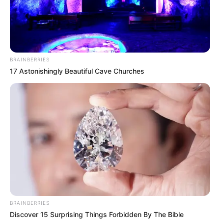
BRAINBERRIES
17 Astonishingly Beautiful Cave Churches
BRAINBERRIES
Discover 15 Surprising Things Forbidden By The Bible
Home
>
ACE
>
ACS
>
Acs e ACE
>
Federalização
>
Notícia
>