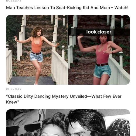
BUZZDAY
-
Man Teaches Lesson To Seat-Kicking Kid And Mom – Watch!
As regulamentações da Lei nº 13.595 alteraram a Lei nº 11.350, de
5 de outubro de 2006, que apontavam as atribuições, a jornada e
as condições de trabalho, o grau de formação profissional, os
cursos de formação técnica e continuada e a indenização de
transporte dos Agentes Comunitários de Saúde e Agentes de
Combate às Endemias.
Sendo o mês de outubro importante para os profissionais, vale
destacar que os agentes comunitários de saúde foram
homenageados com uma data comemorativa para relembrar a
importância de suas atribuições: 4 de outubro.
BUZZDAY
“Classic Dirty Dancing Mystery Unveiled—What Few Ever
O que faz um Agente de Combate às Endemias?
Knew"
Vistoria de residências, depósitos, terrenos baldios e
estabelecimentos comerciais para buscar focos endêmicos.
Inspeção cuidadosa de caixas d’água, calhas e telhados. Aplicação
de larvicidas e inseticidas. Orientações quanto à prevenção e
tratamento de doenças infecciosas. Recenseamento de animais.