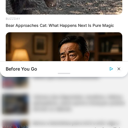
DESTAQUES
BUZZDAY
Bear Approaches Cat: What Happens Next Is Pure Magic
FACEBOOK
DESTAQUES DA SEMANA
Before You Go
Agente de Saúde é indiciada por falsificar
visitas que nunca aconteceram.
Câmara dos Deputados: anuênios, triênios,
quinquênios, sexta-parte e licenças-prêmio
NEUROMIND PRO
entram no debate.
Japan's Oldest Doctors Say Memory Loss Isn't Age: Just
Stop Drinking These 3 Beverages
Motos e bicicletas para ACS e ACE: veja o