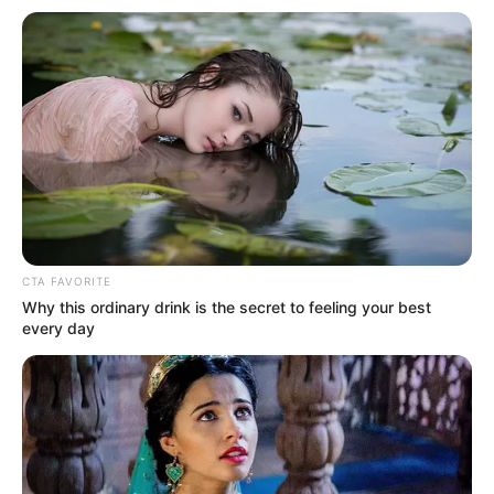
CTA FAVORITE
Why this ordinary drink is the secret to feeling your best
every day
-
No Brasil inteiro, nenhuma outra instituição representativa dos
agentes comunitários e de combate às endemias conseguiu as
proezas, que a Confederação Nacional tem conseguido. Claro que
ela jamais conseguiria nada sozinha! Ela precisa do apoio de cada
ACS e ACE do país, além de seus aliados, entre os quais está a
equipe de voluntários do
JASB - Jornal dos Agentes de Saúde