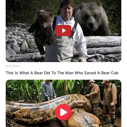
conhecimento deste profissional deverá ser abrangente - tanto na
questão social, como nas questões geográficas e demográficas.
De acordo com a Lei n°13.595, promulgada em 2018
e que
expõe diretrizes do trabalho do Agente Comunitário de Saúde, as
atividades do profissional abrangem quatro possibilidades de
atuação:
— a utilização de instrumentos para diagnóstico demográfico e
sociocultural;
BUZZDAY
This Is What A Bear Did To The Man Who Saved A Bear Cub
— o detalhamento das visitas domiciliares, com coleta e registro de
dados relativos a suas atribuições, para fim exclusivo de controle e
planejamento das ações de saúde;
— a mobilização da comunidade e o estímulo à participação nas
políticas públicas voltadas para as áreas de saúde e
socioeducacional;