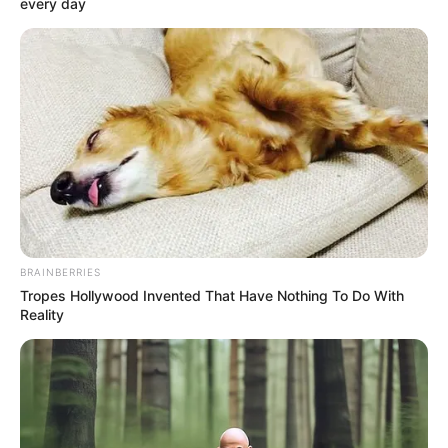
every day
BRAINBERRIES
Tropes Hollywood Invented That Have Nothing To Do With
Reality
-
—
Emenda Constitucional 63/2006
- Estabelece que
Lei federal
disporá sobre o regime jurídico, o piso salarial profissional nacional,
as diretrizes para os Planos de Carreira e a regulamentação das
atividades de agente comunitário de saúde e agente de combate