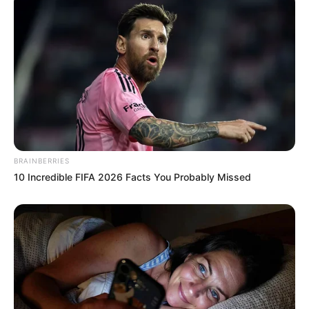
poderá ficar em 40%, sobre o valor do salário base, tanto para os
agentes comunitários quanto para os de combate às endemias.
Nenhum outro seguimento de servidores profissionais do país
tem um histórico de tantas vitórias como o apresentado acima.
VEJA TAMBÉM
:
+
Série A Caminho do Céu é aclamada pela crítica (veja o trailer
oficial)
.
+
Entretenimento: Amor Rural: A verdade por trás do Dorama da
BRAINBERRIES
Netflix
.
10 Incredible FIFA 2026 Facts You Probably Missed
+
31 melhores filmes para assistir na Netflix em 2023 (veja os
Trailer's!)
+
7 Doramas da Netflix fresquinhos para você assistir
.