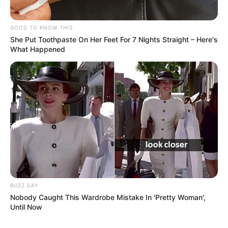
GOOD TO KNOW THIS
She Put Toothpaste On Her Feet For 7 Nights Straight – Here's
What Happened
BUZZ DAY
Nobody Caught This Wardrobe Mistake In 'Pretty Woman',
Until Now