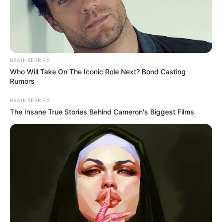
Combate às Endemias.
Conquista de vínculo permanente
para Agentes Comunitários e de
Combate às Endemias.
BRAINBERRIES
Who Will Take On The Iconic Role Next? Bond Casting
07:00
Acs e ACE
,
AMACES
,
desprecarização
,
Notícia
Rumors
BRAINBERRIES
The Insane True Stories Behind Cameron's Biggest Films
A
AMACES
garantiu permanência de ACS e ACE e