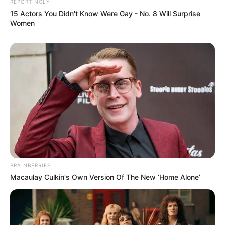
REPORTINGLY
15 Actors You Didn't Know Were Gay - No. 8 Will Surprise
Mensagem
*
Women
BUSCAR
DESTAQUES
BRAINBERRIES
Macaulay Culkin's Own Version Of The New ‘Home Alone’
FACEBOOK