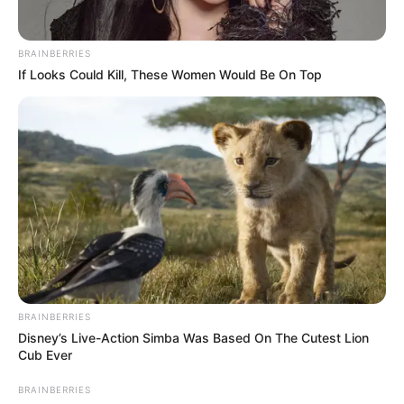
categoria
.
Entre os direitos consolidados,
destacam-se
:
BRAINBERRIES
If Looks Could Kill, These Women Would Be On Top
✅Estabilidade no exercício das funções;
✅Acesso aos benefícios previstos na legislação municipal;
✅Reconhecimento formal do vínculo funcional;
✅Maior previsibilidade administrativa e previdenciária.
-
BRAINBERRIES
Disney’s Live-Action Simba Was Based On The Cutest Lion
Cub Ever
BRAINBERRIES