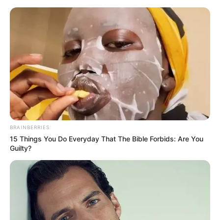
BRAINBERRIES
15 Things You Do Everyday That The Bible Forbids: Are You
Guilty?
HOME
Home
>
Acs e ACE
>
AMACES
>
desprecarização
>
Notícia
>
Conquista de vínculo permanente para Agentes Comunitários e de