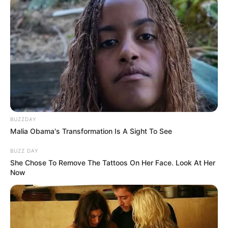
BUZZDAY
Malia Obama's Transformation Is A Sight To See
BUZZ DAY
She Chose To Remove The Tattoos On Her Face. Look At Her
Now
SHARE THIS
Share it
Tweet
Share it
Pin it