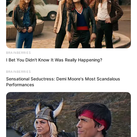
DESTAQUES DA SEMANA
Agente de Saúde é indiciada por falsificar
visitas que nunca aconteceram.
Câmara dos Deputados: anuênios, triênios,
quinquênios, sexta-parte e licenças-prêmio
BRAINBERRIES
entram no debate.
I Bet You Didn't Know It Was Really Happening?
FNARAS em Brasília: Senado pode
BRAINBERRIES
promulgar PEC 14 em semana de
Sensational Seductress: Demi Moore's Most Scandalous
Performances
mobilização.
Presidente Kennedy (ES) abre processo
seletivo para Agentes de Saúde e de
Combate às Endemias.
PEC 14: o que acontece com quinquênio,
triênio e sexta-parte na aposentadoria?