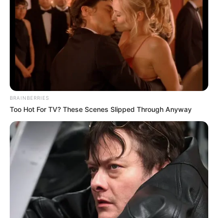
-ad3
A
AMACES
-
União dos Agentes de Combate às Endemias e
dos Agentes Comunitários de Saúde de Minas Gerais
,
entidade representativa das duas categoria no Estado de Minas
Gerais obteve decisão que suspende Processo Seletivo
Simplificado destinado à contratação de Agentes Comunitários de
Saúde e Agentes de Combate às Endemias.
BRAINBERRIES
A medida assegura a permanência dos profissionais por tempo
Too Hot For TV? These Scenes Slipped Through Anyway
indeterminado, com os mesmos direitos dos demais servidores
públicos municipais.
🛡️
Ação judicial questionou modelo de contratação
A entidade argumentou que as funções exercidas pelos
Agentes
Comunitários de Saúde e Agentes de Combate às Endemias
possuem natureza permanente dentro da Atenção Primária em
Saúde e da Vigilância em Saúde.
--