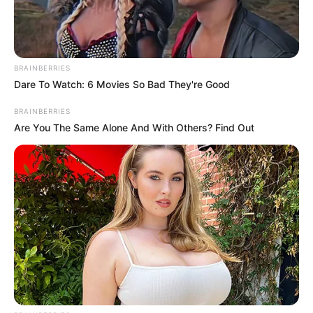
FNARAS convoca ACS e ACE para
promulgação da PEC 14 no Congresso
BRAINBERRIES
Nacional.
Dare To Watch: 6 Movies So Bad They're Good
BRAINBERRIES
DESTAQUES DO MÊS
Are You The Same Alone And With Others? Find Out
Prefeitura realiza a maior entrega de
motocicletas aos Agentes de Saúde da
história...
Agente de Saúde é indiciada por falsificar
visitas que nunca aconteceram.
Terceiro lote da restituição do IR paga R$
4,61 bilhões para 2,7 milhões de
contribuintes.