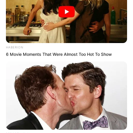
PUBLICAÇÕES RELACIONADAS
Notícia
PUBLICAÇÃO RECENTE
PRÓXIMA MATÉRIA
HABERION
Bolsa Família em Capinzal:
A verdade sobre a tramitação
6 Movie Moments That Were Almost Too Hot To Show
pesagem obrigatória tem
do Piso de 3 salários mínimos
data determinada.
prometidos aos ACS e ACE.
FAÇA O SEU COMENTÁRIO AQUI!
FALE CONOSCO
Nome
E-mail
*