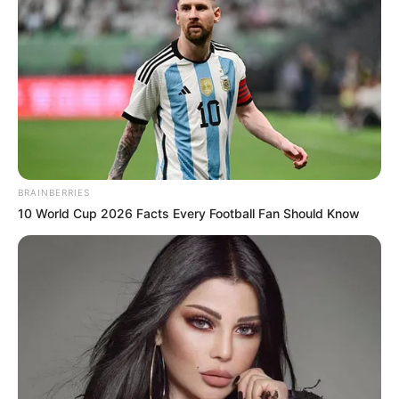
Com a nova definição, os agentes passam a ter proteção funcional
compatível com a natureza permanente de suas atividades.
A
medida fortalece a Proteção Social
e reconhece o papel
estratégico desses trabalhadores na
Linha de Frente da Saúde
Pública
.
BRAINBERRIES
10 World Cup 2026 Facts Every Football Fan Should Know
Agentes de Saúde de Nova União comemoram a grande
vitória
.
—
Foto ilustrativa/Reprodução.
O resultado consolida uma reivindicação histórica da