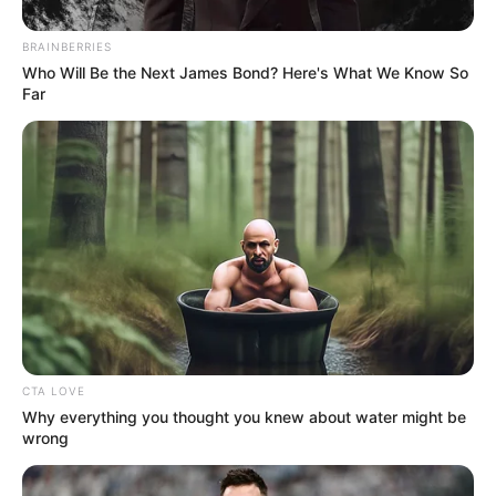
BRAINBERRIES
Who Will Be the Next James Bond? Here's What We Know So
Far
-ad4
✅Garantia dos mesmos direitos dos demais servidores municipais;
CTA LOVE
✅Segurança jurídica para os profissionais em atividade.
Why everything you thought you knew about water might be
wrong
📋
Direitos assegurados aos profissionais