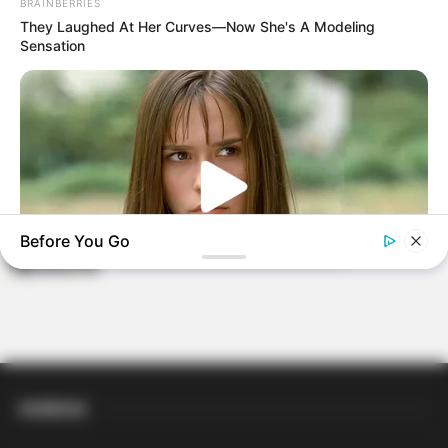
BRAINBERRIES
They Laughed At Her Curves—Now She's A Modeling
Motos e bicicletas para ACS e ACE: veja o
Sensation
passo a passo para conseguir o benefício.
PLP 185 continua travado na Câmara dos
Deputados por erro em seu texto.
ACS e ACE: celetista, estatutário ou
contrato precário — entenda o que muda
Before You Go
no seu bolso e na sua carreira.
BRAINBERRIES
Her Story Isn't What You Think—You''ll Be Surprised
DIVERSAS