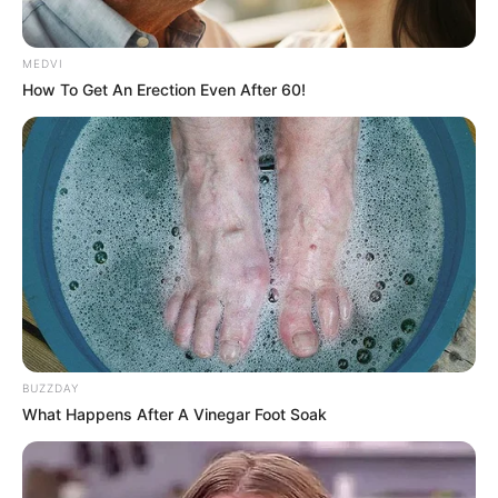
MEDVI
How To Get An Erection Even After 60!
BUZZDAY
What Happens After A Vinegar Foot Soak