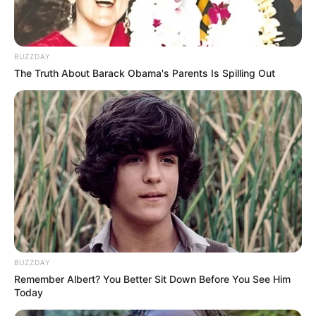
BUZZDAY
The Truth About Barack Obama's Parents Is Spilling Out
BUZZDAY
Remember Albert? You Better Sit Down Before You See Him
Today