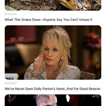
BUZZDAY
What This Snake Does—Experts Say You Can't Unsee It
BUZZDAY
We’ve Never Seen Dolly Parton's Hand, And For Good Reason