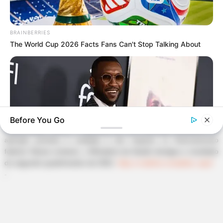
BRAINBERRIES
The World Cup 2026 Facts Fans Can't Stop Talking About
Previne Brasil, programa de financiamento da
APS.
—
Foto/Reprodução
.
Before You Go
Acada quatro meses, o desempenho dos municípios brasileiros na
atenção primária é avaliado e tem impacto no financiamento
federal. Nesse contexto, o Ministério da Saúde divulgou o resultado
do segundo quadrimestre de 2022.
Veja a matéria completa, aqui!
-
BRAINBERRIES
Most People Don't Know That These 8 Celebrities Are Muslim