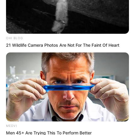
A novidade é que, nesse ano, o valor a ser pago chega
próximo a um bilhão
de reais, precisamente
R$
896.880.000,
levando-se em conta o total de
370 mil agentes, entre ACS e ACE.
Com a grande vitória dos agentes, estabelecendo o salário base de
2 salários mínimos, sob a liderança da CONACS - Confederação
OHI BLOG
Nacional dos Agentes Comunitários de Saúde, considerando a
21 Wildlife Camera Photos Are Not For The Faint Of Heart
aprovação da proposta do deputado federal,
Valtenir Pereira
(MDB/MT), autor da
Emenda Constitucional 120/2022
, nenhum
agente de saúde (ACS ou ACE) deve receber menos de R$ 2.424
de salário base. Esse valor também deverá refletir na gratificação
de final de ano das duas categorias.
-
MEDVI
Men 45+ Are Trying This To Perform Better