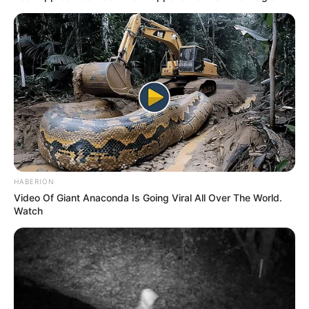
O FNS a qualquer momento deverá repassar os recursos
destinados ao pagamento dos agentes comunitários e de
HABERION
endemias
.
—
Foto: JASB
.
Video Of Giant Anaconda Is Going Viral All Over The World.
Watch
Com a aproximação do dia do pagamento do IFA - Incentivo
Financeiro Adicional (uma gratificação de final de ano a ser paga
aos agentes comunitários de saúde e agentes de combate às
endemias) os ânimos entre os agentes e os maus gestores, que
negam o direito, começam a se exaltar.