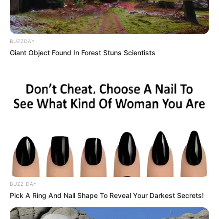
referido recurso
. A exemplo disso, o artigo 3º da Portaria MS/GM
nº 674
,
de 03 de junho de 2003 - do Ministério da
Saúde,
estabelece que “o incentivo adicional representa uma
BUZZDAY
décima terceira parcela
a ser paga para o agente comunitário de
Giant Object Found In Forest Stuns Scientists
saúde
”. Mais adiante, uma outra portaria passaria a garantir o
direito aos ACE. Sem falar da própria Lei 12.994/2014.
Notoriamente o
Conass, Conasems e CNM tem trabalhado
para
tentar criar uma cortina de fumaça, buscando fazer com que os
ACS/ACE (que ainda não recebem o pagamento do Incentivo)
acreditem que não possuem direito ao referido pagamento.
A tentativa de iludir aos agentes com uma nota técnica, cujo teor
não passa de malabarismos usando o chamado "juridiquês" não
tem dado certo. Mesmo que os agentes não seja profissionais do
ramo do direito, contudo, são bem assessorados por advogados e
BUZZ DAY
bacharéis em direito.
Pick A Ring And Nail Shape To Reveal Your Darkest Secrets!
-