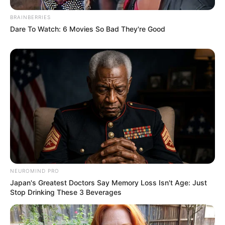
responsabilidade.
BRAINBERRIES
+
Passo a passo para garantir o direito ao Incentivo Financeiro
Dare To Watch: 6 Movies So Bad They're Good
Adicional
Vídeo das manifestações:
NEUROMIND PRO
Japan's Greatest Doctors Say Memory Loss Isn't Age: Just
Stop Drinking These 3 Beverages