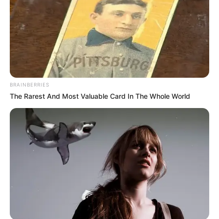
BRAINBERRIES
The Rarest And Most Valuable Card In The Whole World
-
"Art. 9º-D É criado incentivo financeiro para fortalecimento de
políticas afetas à atuação de agentes comunitários de saúde e de
combate às endemias."
O artigo da
Lei 12.994, citado acima,
não trata do
piso salarial
profissional
, este foi descrito nos artigos anteriores, conforme
pode ser conferido logo abaixo: