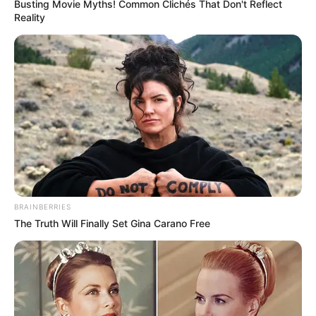
Busting Movie Myths! Common Clichés That Don't Reflect
Reality
O primeiro sentido interditado foi o de Botafogo e, às 13h, o COR
afirmou que o sentido Centro também havia sido fechado.
A CET-Rio foi ao local. O trânsito estava sendo desviado para a
Rua Álvaro Chaves.
Como rotas alternativas, o Centro de Operações Rio ainda indicou
que os motoristas em direção ao Centro sigam pela Praia de
Botafogo. Já sentido Zona Sul, o desvio era feito para a Rua das
Laranjeiras, Conde de Baependi, Marquês de Abrantes e Praia de
Botafogo.
-
BRAINBERRIES
The Truth Will Finally Set Gina Carano Free