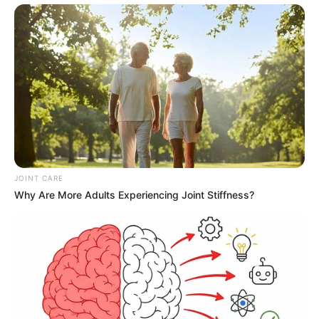
Autorizada a reprodução, desde que a fonte seja citada com o link
da matéria.
JASB - Jornal dos Agentes de Saúde do Brasil
.
Canal da Federalização
|
Canal da CONACS
|
Canal da
Fnaras
|
Incentivo Financeiro
JOINT CARE
Why Are More Adults Experiencing Joint Stiffness?
O jornalismo do JASB - Jornal dos Agentes de Saúde do Brasil
precisa de você
para continuar marcando ponto na vida da
categoria.
Faça doação para o site
. Sua colaboração é