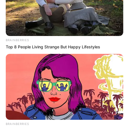
BRAINBERRIES
Top 8 People Living Strange But Happy Lifestyles
-
Os agentes de saúde, que estava em frente ao Palácio da
Guanabara
, alegavam que não receberam a gratificação de
incentivo anual - remuneração extra de fim de ano.
Pouco antes
das 15 horas, os dois sentidos foram liberados.
Uma manifestação de agentes comunitários de saúde, na tarde de
ontem, quarta-feira (14), interditou totalmente a Rua Pinheiro
Machado, em Botafogo, Zona Sul do Rio de Janeiro. Os
manifestantes, que estavam em frente ao Palácio Guanabara,
alegam que não receberam a gratificação de incentivo anual -
remuneração extra no fim de ano. Pouco antes das 15h, a via foi
BRAINBERRIES
totalmente liberada, segundo o Centro do Operações Rio (COR).