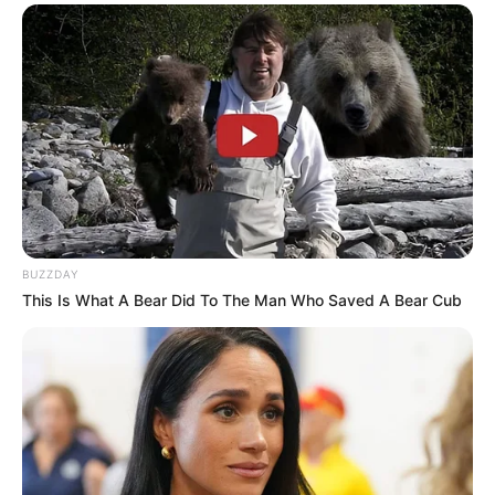
-
VEJA TAMBÉM
:
+
Abuso sexual infantil: Polícia prende 37, cumpre 125 mandados
de busca
...
+
A bactéria que tem matado crianças pelo mundo
.
+
Mito e verdade sobre a carne de porco. Conheça os novos
conceitos
...
+
Negligência médica envolvendo gestantes e recém-nascidos
...
Lei Federal garante o pagamento da Insalubridade com base
nos R$ 2.424
BUZZDAY
This Is What A Bear Did To The Man Who Saved A Bear Cub