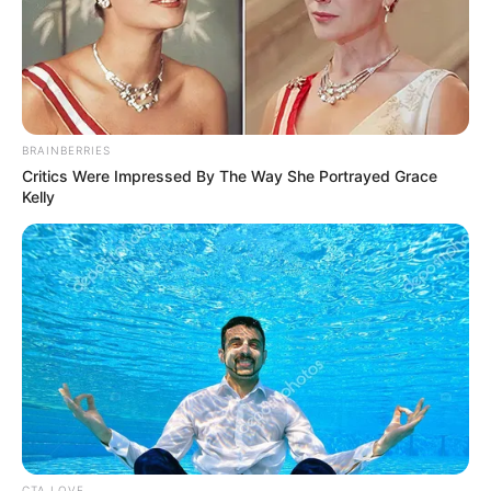
BRAINBERRIES
Critics Were Impressed By The Way She Portrayed Grace
Kelly
-
Sobre o Incentivo Financeiro Adicional
Em todo o Brasil, desconhecemos os casos em que os gestores
passaram a pagar o Incentivo Financeiro Adicional, por conta
própria. Ou seja, sem a pressão dos agentes comunitários de
saúde e agentes de combate às endemias, nenhuma gestão
passará a pagar o direito previsto em Lei Federal, decretos e
portarias.
O argumento de que existe brecha na Lei, na verdade, não passa
CTA LOVE