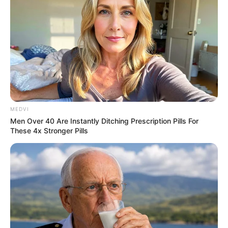
o que é a outra.
-
MEDVI
Men Over 40 Are Instantly Ditching Prescription Pills For
These 4x Stronger Pills
-
A Portaria MS/GM nº 674/
2003,
Art. 2º define que o
incentivo de