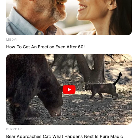
MEDVI
How To Get An Erection Even After 60!
-
R$ 2.424: Portaria e Lei Federal garantem que agentes de
saúde possuem direito ao Incentivo Financeiro Adicional
BUZZDAY
Bear Approaches Cat: What Happens Next Is Pure Magic