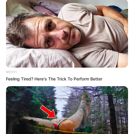
MEDVI
Feeling Tired? Here's The Trick To Perform Better
-
A cada ano, mais municípios são incorporados a
lista do JASB
,
que informa quais cidades pagam o Incentivo de final de ano
(Detalhe: esta relação representa parte das cidades que já pagam
o Incentivo).
O ordenamento jurídico garante o direito dos ACS/ACE ao