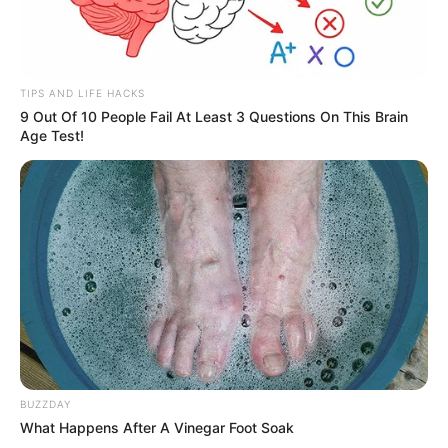
fundamental para seguirmos combatendo o bom combate com a
independência que você conhece. A partir de qualquer valor, você
pode fazer a diferença. Muito Obrigado!
Veja como doar aqui!
-
TIPS AND LIFE HACKS
9 Out Of 10 People Fail At Least 3 Questions On This Brain
Age Test!
BUZZDAY
What Happens After A Vinegar Foot Soak