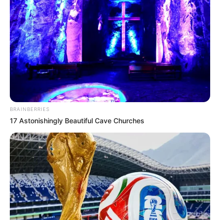
-
BRAINBERRIES
Previne Brasil: resultado de desempenho do 2º quadrimestre
17 Astonishingly Beautiful Cave Churches
já está disponível