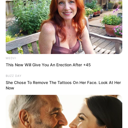
VEJA TAMBÉM
:
+
FNS liberará R$ 896 milhões para pagamento do Incentivo dos
ACS/ACE do Brasil
.
+
Fenasce recebe dirigentes do Sindacs-AL em evento anual
.
MEDVI
+
Abuso sexual infantil: Polícia prende 37, cumpre 125 mandados
This New Will Give You An Erection After +45
de busca
...
+
Cidades entregam kits aos alunos do Programa Saúde com
BUZZ DAY
Agente
.
She Chose To Remove The Tattoos On Her Face. Look At Her
-
Now