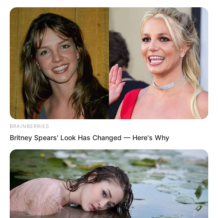
BRAINBERRIES
Britney Spears' Look Has Changed — Here's Why
HOME
Home
>
ACE
>
Acs e ACE
>
Dinheiro
>
Notícia
>
Rio de Janeiro
>
VÍDEO: Quero meu dinheiro: Agentes de saúde fazem grande