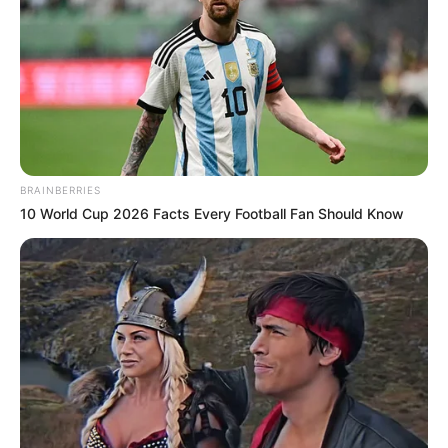
BRAINBERRIES
10 World Cup 2026 Facts Every Football Fan Should Know
-
Não existe nenhuma lei que determine que o administrador público,
quer do município, estado ou Distrito Federal, possa usar os
recursos do IFA para pagar 13º salário ou qualquer outra coisa. A
gestão que faz uso diversos desse recurso, comete crime de