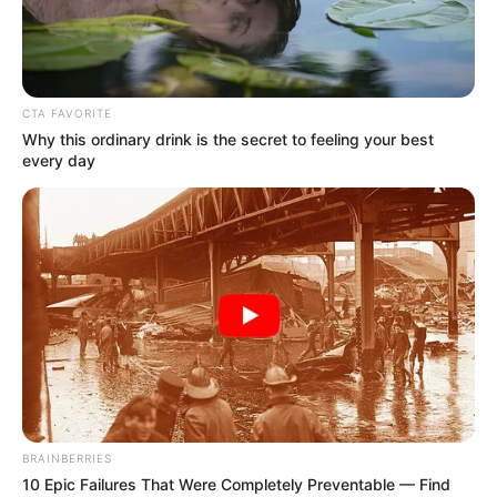
manifestação...
VÍDEO: Quero meu dinheiro:
Agentes de saúde fazem grande
CTA FAVORITE
manifestação...
Why this ordinary drink is the secret to feeling your best
every day
16:51
ACE
,
Acs e ACE
,
Dinheiro
,
Notícia
,
Rio de Janeiro
BRAINBERRIES
Agentes comunitários fazem manifestação em
10 Epic Failures That Were Completely Preventable — Find