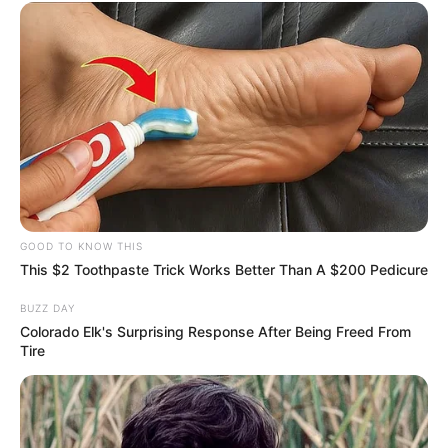
Palmares
.
+
Bahia - Piso Nacional: ACS realizam ato em frente ao MPF
.
+
Urgente: Agente comunitário de saúde morre ao ser atingida por
raio
.
-
GOOD TO KNOW THIS
This $2 Toothpaste Trick Works Better Than A $200 Pedicure
BUZZ DAY
Colorado Elk's Surprising Response After Being Freed From
Tire