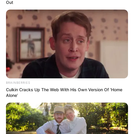
Laranjeiras.
—
Foto/Reprodução
.
Out
VÍDEO: Quero meu dinheiro: Agentes de saúde fazem grande
manifestação em defesa do Incentivo Financeiro.
Publicado
no
JASB
em
15
.dezembro
.2022.
Grupos no WhatsApp
| Conforme informações, analisadas pelo
JASB, Agentes Comunitários de Saúde e Agentes de Combate às
Endemias realizaram m
anifestações, interditando a Rua Pinheiro
Machado, em Botafogo (RJ).
-
BRAINBERRIES
Culkin Cracks Up The Web With His Own Version Of ‘Home
Alone’