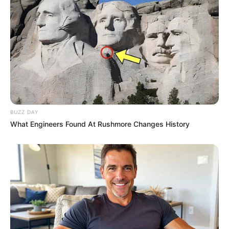
BUZZ DAY
What Engineers Found At Rushmore Changes History
-
VEJA TAMBÉM
:
+
Dinheiro na Conta dos ACS: FNS acaba de enviar aos municípios
o Incentivo
+
Saiba como consultar o Repasse do Incentivo Financeiro dos