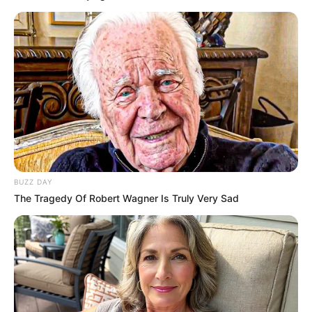
-
Com a estimativa de que o FNS - Fundo Nacional de Saúde irá
repassa recursos para pelo menos
370 mil agentes comunitários
BUZZ DAY
de saúde e agentes de combate à endemias, estima-se que ocorra
The Tragedy Of Robert Wagner Is Truly Very Sad
um recorde histórico do gênero, ou seja, que ele chegue a
quase
um bilhão de reais, tomando-se como referência o valor atual do
salário base
.
Milhares de agentes comunitários e de combate às
endemias
já regularizaram a situação, tornando possível o
pagamento do Incentivo Financeiro. Essa regularização tem