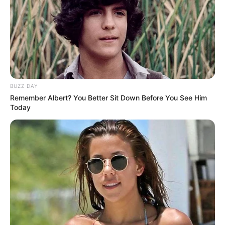
-
FNS liberará
R$
896 milhões para pagamento do Incentivo dos
agentes de saúde de todo o Brasil
.
BUZZ DAY
Remember Albert? You Better Sit Down Before You See Him
Today