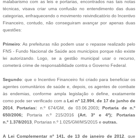
malabarismo com as leis e portarias, encontrados nas tais notas
técnicas, visava criar uma confusão no entendimento das duas
categorias, enfraquecendo o movimento reivindicatório do Incentivo
Financeiro, contudo, não conseguiram avançar por apenas duas
questões:
Primeiro
: As prefeituras não podem usar o repasse realizado pelo
FNS - Fundo Nacional de Saúde aos municípios porque não existe
lei autorizando. Logo, se a gestão municipal usar o recurso,
cometerá crime de responsabilidade contra o Governo Federal.
Segundo
: que o Incentivo Financeiro foi criado para beneficiar os
agentes comunitários de saúde e, depois, os agentes de combate
às endemias, conforme ampla legislação o define, exatamente
como pode ser verificado com a
Lei nº 12.994
,
de 17 de junho de
2014
,
Portarias:
n.º 674/GM, de 03.06.2003
; Portaria de n.º
650/2006;
Portaria n.º 215/2016
(Art. 3º e 4º); Portarias
n.º 1.378/2013
, Portarias n.º 1.025/GM/MS/2015 e
outras.
A Lei Complementar nº 141, de 13 de janeiro de 2012
, que