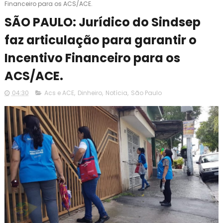
Financeiro para os ACS/ACE.
SÃO PAULO: Jurídico do Sindsep
faz articulação para garantir o
Incentivo Financeiro para os
ACS/ACE.
04:30
Acs e ACE
,
Dinheiro
,
Notícia
,
São Paulo