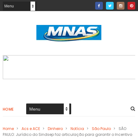
HOME
Home
>
Acs e ACE
>
Dinheiro
>
Notícia
>
São Paulo
>
SÃO
PAULO: Jurídico do Sindsep faz articulação para garantir o Incentivo