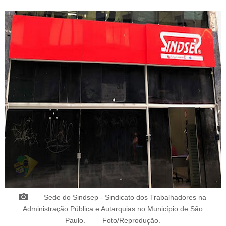
Sede do
Sindsep - Sindicato dos Trabalhadores na
Administração Pública e Autarquias no Município de São
Paulo.
—
Foto/Reprodução
.