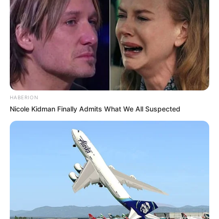
-
Conteúdo relacionado
:
+
Confira o Manual do Estudante preparado pela UFRGS
.
+
PEC dos 3 salários mínimos como remuneração para os ACS e
ACE
HABERION
+
Curso Técnico: Agentes de saúde começam a receber os KITs do
Nicole Kidman Finally Admits What We All Suspected
Saúde com Agente
.
+
Incentivo Financeiro: Como proceder para receber a Gratificação
de Final de ano
.
+
14º: Modelo Padrão do Requerimento do Incentivo e vídeo de
verificação do repasse
.
+
Dengue deixa de ser doença sazonal e afeta saúde pública o ano
todo
.
+
Fotógrafo usa IA para mostrar como estariam famosos que
morreram jovens
.
+
URGENTE: Vídeo mostra tentativa de retirar serpente do ouvido