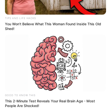
Presidente Kennedy (ES) abre processo
seletivo para Agentes de Saúde e de
Combate às Endemias.
TIPS AND LIFE HACKS
You Won't Believe What This Woman Found Inside This Old
30 horas: parecer da Comissão de Finanças
Shed!
se posicionou sobre redução da jornada de
40 para 30 horas.
DESTAQUES DO MÊS
Prefeitura realiza a maior entrega de
motocicletas aos Agentes de Saúde da
história...
Agente de Saúde é indiciada por falsificar
visitas que nunca aconteceram.
GOOD TO KNOW THIS
This 2-Minute Test Reveals Your Real Brain Age - Most
People Are Shocked!
Terceiro lote da restituição do IR paga R$