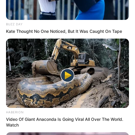
nossas bases hoje a CONACS através de sua presidente participa
da 35ª Assembleia Geral do SINACSRB- Maranhão.
Momento em que o sindicato aprova a previsão orçamentária
e
BUZZ DAY
delibera as metas para o ano de2023, levando em consideração os
Kate Thought No One Noticed, But It Was Caught On Tape
investimentos nas lutas da base, do estado e nacional e assim faz
seus planejamentos para continuar os trabalhos realizados.
A CONACS agradece o apoio recebido pelo sindicato e afirma que
estejam preparados para as lutas vindouras para o ano de 2023.
HABERION
Video Of Giant Anaconda Is Going Viral All Over The World.
Watch