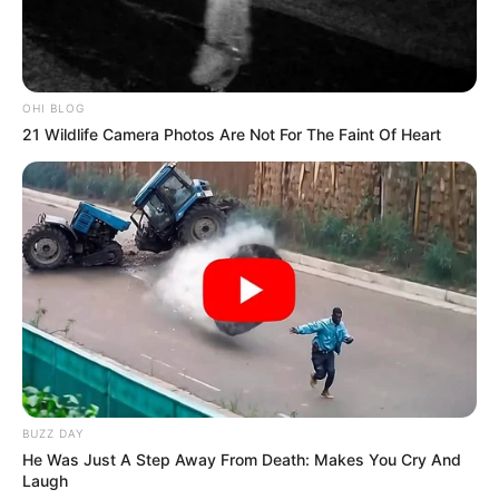
OHI BLOG
21 Wildlife Camera Photos Are Not For The Faint Of Heart
-
É a CONACS fortalecendo suas bases.
A união faz a força!
VEJA TAMBÉM
:
+
Piso dos ACS/ACE poderá ser de 2.684, se Governo atender
BUZZ DAY
Centrais Sindicais
.
He Was Just A Step Away From Death: Makes You Cry And
+
VÍDEO - Brasileiros que "cancelaram" compatriota nos EUA vão a
Laugh
júri popular
.