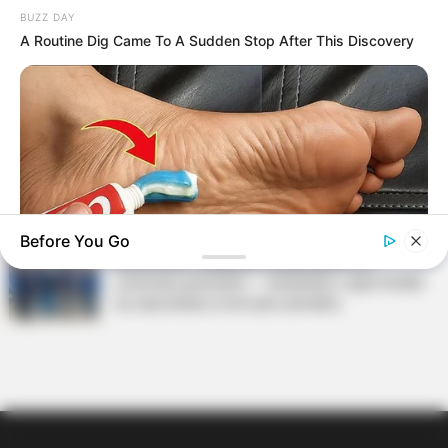
4,61 bilhões para 2,7 milhões de
BUZZ DAY
contribuintes.
A Routine Dig Came To A Sudden Stop After This Discovery
Motos e bicicletas para ACS e ACE: veja o
passo a passo para conseguir o benefício.
PLP 185 continua travado na Câmara dos
Deputados por erro em seu texto.
Before You Go
ACS e ACE: celetista, estatutário ou
contrato precário — entenda o que muda
no seu bolso e na sua carreira.
GOOD TO KNOW THIS
This $2 Toothpaste Trick Works Better Than A $200 Pedicure