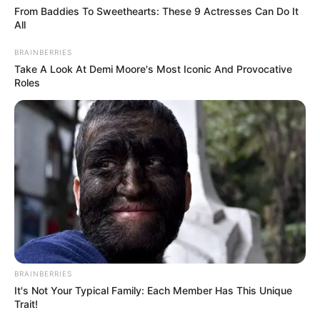
From Baddies To Sweethearts: These 9 Actresses Can Do It
All
BRAINBERRIES
Take A Look At Demi Moore's Most Iconic And Provocative
Roles
-
VEJA TAMBÉM
:
+
Agentes de saúde começam a receber os KITs do Saúde com
Agente
.
+
Atualização sobre a PEC dos 3 salários mínimos para ACS/ACE
.
BRAINBERRIES
+
Justiça determina que mais uma prefeitura pague o Piso de 2
It's Not Your Typical Family: Each Member Has This Unique
salários
.
Trait!
+
Aprovada indenização a ex-servidores da extinta Sucam
.