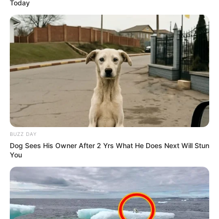
Today
BUZZ DAY
Dog Sees His Owner After 2 Yrs What He Does Next Will Stun
A CONACS tem focado nos principais objetivos dos ACS e
You
ACE
.
—
Foto/Reprodução
.
Confira a nota publicada pela representação nacional dos agentes
comunitários e de combate às endemias:
-