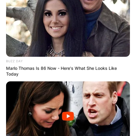
-
Previne Brasil: resultado de desempenho do 2º quadrimestre
já está disponível
BUZZ DAY
Marlo Thomas Is 86 Now - Here's What She Looks Like
Today