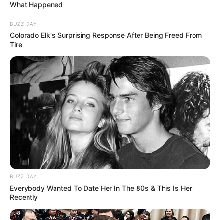
What Happened
BUZZ DAY
Colorado Elk's Surprising Response After Being Freed From
Tire
-
FNS liberará
R$
896 milhões para pagamento do Incentivo dos
agentes de saúde de todo o Brasil
.
BUZZ DAY
Everybody Wanted To Date Her In The 80s & This Is Her
Recently