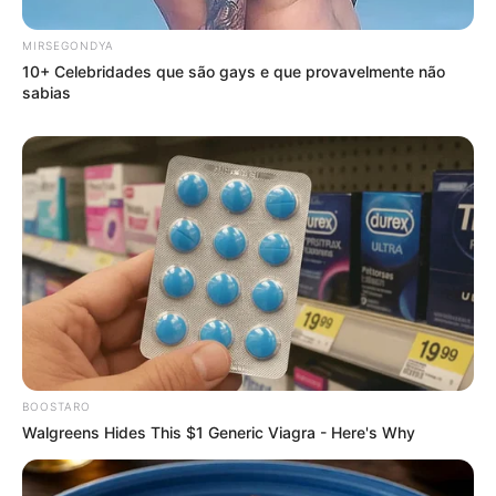
E-mail
*
MIRSEGONDYA
10+ Celebridades que são gays e que provavelmente não
Mensagem
*
sabias
BUSCAR
DESTAQUES
BOOSTARO
Walgreens Hides This $1 Generic Viagra - Here's Why
FACEBOOK