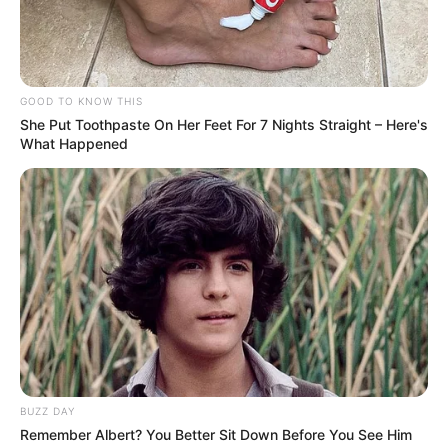
GOOD TO KNOW THIS
She Put Toothpaste On Her Feet For 7 Nights Straight – Here's
What Happened
-
Conforme noticiamos (veja a matéria mais abaixo) na última
quarta-feira (23/11), ocorreu a Assembleia no município de
Eunápolis-BA, com os Agentes Comunitários de Saúde e Agentes
de Combate às Endemias para o fortalecimento das ações e
conquistas das 2 categorias.
Na última sexta-feira (25)
foi a vez da representação da
Confederação participar do
35ª Assembleia Geral do SINACSRB-
Maranhã.
BUZZ DAY
Remember Albert? You Better Sit Down Before You See Him