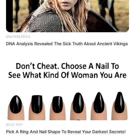
CONACS realização mais uma
ação em favorecimento de suas
bases nos estados.
BRAINBERRIES
00:04
ACE
,
ACS
,
CONACS
,
Notícia
DNA Analysis Revealed The Sick Truth About Ancient Vikings
A CONACS estabeleceu uma agenda nacional para
BUZZ DAY
fortalecimento de suas bases
.
—
Foto/Reprodução
.
Pick A Ring And Nail Shape To Reveal Your Darkest Secrets!