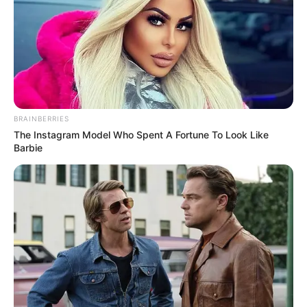
O fortalecimento dos agentes de saúde (ACS/ACE) se faz
com ações estruturais, direto em suas bases, por meio das
representações
.
—
Foto/Reprodução
.
BRAINBERRIES
Na última quarta-feira (23/11), ocorreu a Assembleia no município
The Instagram Model Who Spent A Fortune To Look Like
de Eunápolis-BA, com os Agentes Comunitários de Saúde e
Barbie
Agentes de Combate às Endemias para o fortalecimento das ações
e conquistas das 2 categorias.
-