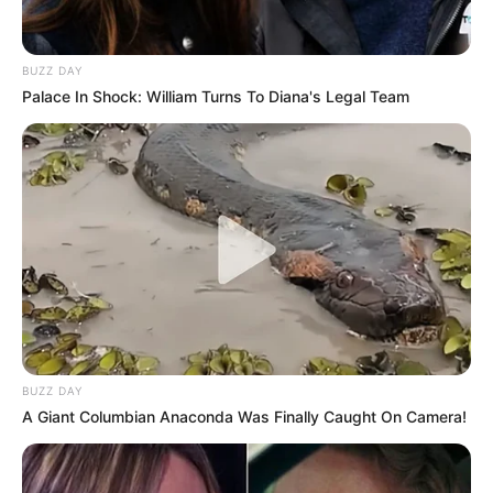
Previne Brasil, programa de financiamento da
APS.
—
Foto/Reprodução
.
BUZZ DAY
Acada quatro meses, o desempenho dos municípios brasileiros na
Palace In Shock: William Turns To Diana's Legal Team
atenção primária é avaliado e tem impacto no financiamento
federal. Nesse contexto, o Ministério da Saúde divulgou o resultado
do segundo quadrimestre de 2022.
Veja a matéria completa, aqui!
-
BUZZ DAY
A Giant Columbian Anaconda Was Finally Caught On Camera!