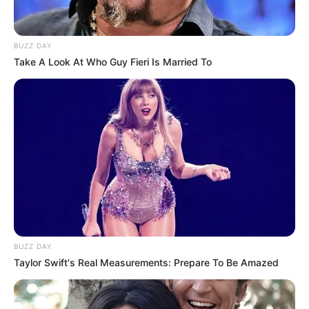
um recorde histórico do gênero, ou seja, que ele chegue a
R$
896.880.000, quase um bilhão de reais, tomando-se como
referência o valor atual do salário base, no caso, os
R$ 2.424.
Veja
BUZZ DAY
a matéria completa, aqui!
Take A Look At Who Guy Fieri Is Married To
-
BUZZ DAY
Taylor Swift's Real Measurements: Prepare To Be Amazed