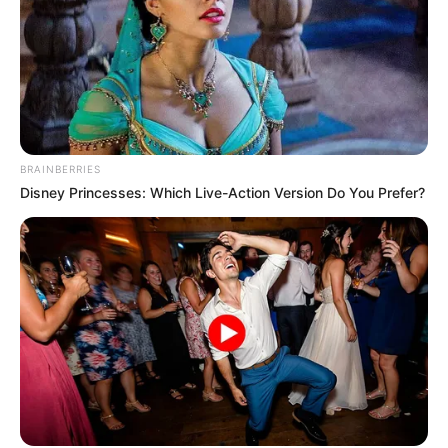
BRAINBERRIES
Disney Princesses: Which Live-Action Version Do You Prefer?
-
E, concluindo a nota
, foi afirmado que "nesse mesmo intuito,
fizemos encaminhamentos para as lutas em 2023, e fortalecimento
da CONACS e FEDACSE para lutas e solicitações das leis na
Bahia. Assim, o SINDIACSCER cumpre sua última assembleia do
ano de 2022 com um saldo positivo de muitas conquistas na cidade