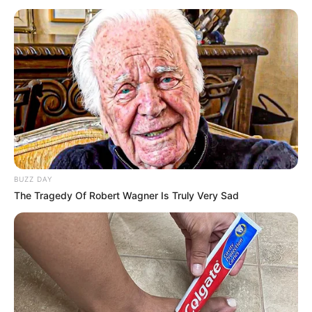
CONACS realização mais uma ação em favorecimento de suas
bases nos estados.
Publicado
no
JASB
em
29
.novembro
.2022.
Grupos no WhatsApp
| O JASB - Jornal dos Agentes de Saúde do
Brasil vem publicando uma série de ações da CONACS -
Confederação Nacional dos Agentes Comunitários de Saúde,
visando o fortalecimento das bases estaduais.
-
BUZZ DAY
The Tragedy Of Robert Wagner Is Truly Very Sad