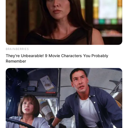
sejam pautados.
BRAINBERRIES
They're Unbearable! 9 Movie Characters You Probably
Remember
A representação sindical conta com a presença de
advogados.
—
Foto/Reprodução
.