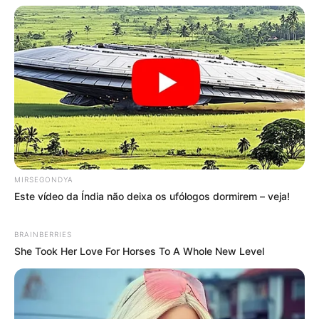
+
Câmara de Vereadores se mobilizam para regulamentação do
Incentivo
.
+
Projeto de Lei prevê pagamento extra para ACS/ACE
.
Lideranças ligas à CONACS participam da
Assembleia no
município de Eunápolis-BA.
MIRSEGONDYA
Este vídeo da Índia não deixa os ufólogos dormirem – veja!
BRAINBERRIES
She Took Her Love For Horses To A Whole New Level