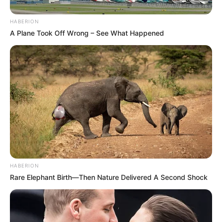
de mulher
.
HABERION
A Plane Took Off Wrong – See What Happened
Brasil
|
CONACS
|
Associação
FNARAS
|
Solidariedade
|
Economia
|
Governo
|
Política
|
Fé
Ministério da Saúde
|
Agentes de
Saúde
|
Tecnologia
|
Saúde
|
Dinheiro
HABERION
Rare Elephant Birth—Then Nature Delivered A Second Shock
SHARE THIS
Share it
Tweet