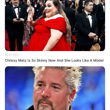
BUZZ DAY
Chrissy Metz Is So Skinny Now And She Looks Like A Model
Recurso deverá beneficiar
370 mil agentes comunitários de
saúde e agentes de combate à endemias
.
—
Foto/Reprodução
.
Com a estimativa de que o FNS - Fundo Nacional de Saúde irá
repassa recursos para pelo menos
370 mil agentes comunitários
de saúde e agentes de combate à endemias, estima-se que ocorra