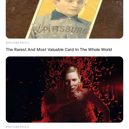
JASB - Jornal dos Agentes de Saúde do Brasil
.
Canal da Federalização
|
Canal da CONACS
|
Canal da
Fnaras
|
Incentivo Financeiro
BRAINBERRIES
The Rarest And Most Valuable Card In The Whole World
O jornalismo do JASB - Jornal dos Agentes de Saúde do Brasil
precisa de você
para continuar marcando ponto na vida da
categoria.
Faça doação para o site
. Sua colaboração é
fundamental para seguirmos combatendo o bom combate com a
independência que você conhece. A partir de qualquer valor, você
pode fazer a diferença. Muito Obrigado!
Veja como doar aqui!
-
BRAINBERRIES