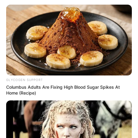
GLYCOGEN SUPPORT
Columbus Adults Are Fixing High Blood Sugar Spikes At
Home (Recipe)
HOME
Home
>
ACE
>
ACS
>
CONACS
>
Notícia
>
CONACS realização
mais uma ação em favorecimento de suas bases nos estados.