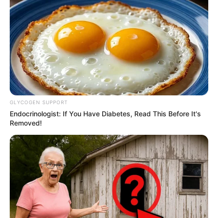
DESTAQUES DA SEMANA
Agente de Saúde é indiciada por falsificar
visitas que nunca aconteceram.
Câmara dos Deputados: anuênios, triênios,
GLYCOGEN SUPPORT
quinquênios, sexta-parte e licenças-prêmio
Endocrinologist: If You Have Diabetes, Read This Before It's
entram no debate.
Removed!
Motos e bicicletas para ACS e ACE: veja o
passo a passo para conseguir o benefício.
FNARAS em Brasília: Senado pode
promulgar PEC 14 em semana de
mobilização.