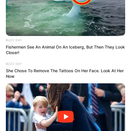
BUZZ DAY
Fishermen See An Animal On An Iceberg, But Then They Look
Closer!
BUZZ DAY
She Chose To Remove The Tattoos On Her Face. Look At Her
Now
-
BOA TARDE ACS E ACE DO BRASIL
Dando continuidade aos nossos compromissos em fortalecer