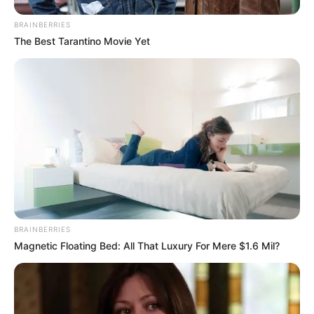
BRAINBERRIES
The Best Tarantino Movie Yet
-
Segundo o Sindiacscer
- Sindicato Intermunicipal do Agentes
Comunitários de Saúde e Agentes de Combate às Endemias de
Eunápolis e Região, uma das principais questões foi fortalecer a
busca junto à gestão (Prefeitura Municipal), pelo compromisso de
cumprir as promessas feitas em reunião com a diretoria da
BRAINBERRIES
entidade.
Magnetic Floating Bed: All That Luxury For Mere $1.6 Mil?
Segundo declaração da entidade sindical
, também se deve
acompanhar e buscar que os projetos votados pelos vereadores, e
de indicação do presidente da Câmara Municipal, Jorge Maecio