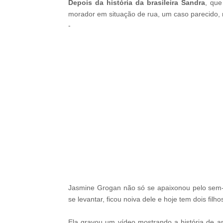
Depois da história da brasileira Sandra
, que
morador em situação de rua, um caso parecido, ma
-
-
Jasmine Grogan não só se apaixonou pelo sem-
se levantar, ficou noiva dele e hoje tem dois filh
Ela gravou um vídeo mostrando a história de a