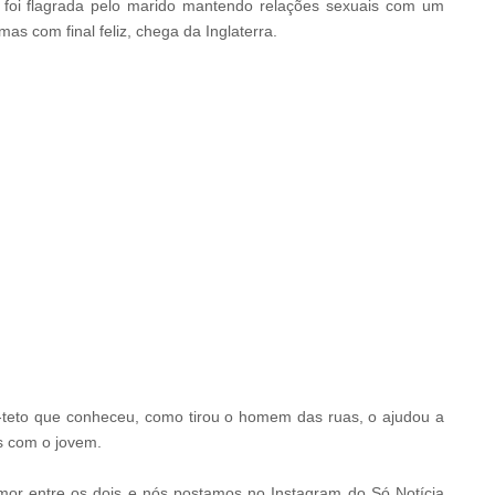
 foi flagrada pelo marido mantendo relações sexuais com um
s com final feliz, chega da Inglaterra.
teto que conheceu, como tirou o homem das ruas, o ajudou a
os com o jovem.
mor entre os dois e nós postamos no Instagram do Só Notícia