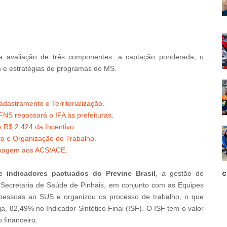
da avaliação de três componentes: a captação ponderada; o
e estratégias de programas do MS.
dastramento e Territorialização
.
FNS repassará o IFA às prefeituras
.
 R$ 2.424 da Incentivo
.
to e Organização do Trabalho
.
enagem aos ACS/ACE
.
c
 indicadores pactuados do Previne Brasil
, a gestão do
Secretaria de Saúde de Pinhais, em conjunto com as Equipes
 pessoas ao SUS e organizou os processo de trabalho, o que
a, 82,49% no Indicador Sintético Final (ISF). O ISF tem o valor
 financeiro.