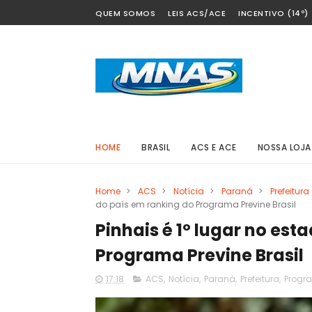
QUEM SOMOS
LEIS ACS/ACE
INCENTIVO (14º)
HOME
BRASIL
ACS E ACE
NOSSA LOJA
Home
>
ACS
>
Notícia
>
Paraná
>
Prefeitura
do país em ranking do Programa Previne Brasil
Pinhais é 1º lugar no est
Programa Previne Brasil
17:18
ACS
,
Notícia
,
Paraná
,
Prefeitura
,
Progra