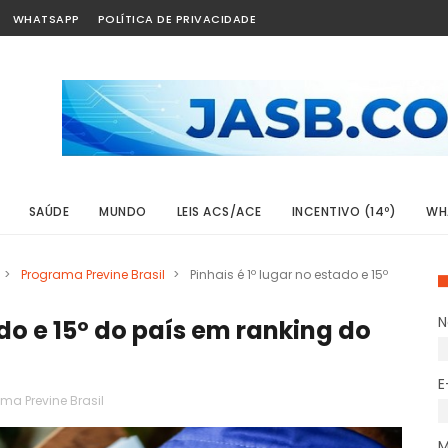
WHATSAPP
POLÍTICA DE PRIVACIDADE
SAÚDE
MUNDO
LEIS ACS/ACE
INCENTIVO (14º)
WH
>
Programa Previne Brasil
>
Pinhais é 1º lugar no estado e 15º
ado e 15º do país em ranking do
E
ma Previne Brasil