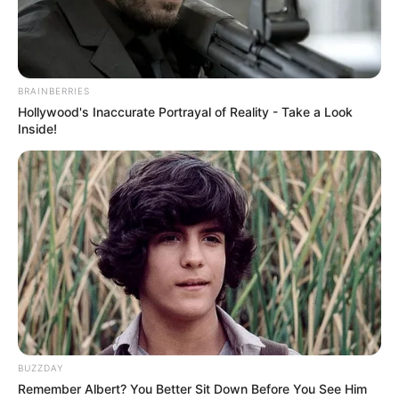
BRAINBERRIES
Hollywood's Inaccurate Portrayal of Reality - Take a Look
Inside!
BUZZDAY
Remember Albert? You Better Sit Down Before You See Him
Home
>
Alagoas
>
Brasil
>
Economia
>
Notícia
>
EC 120: