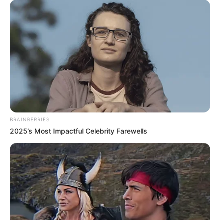
contrapartidas assumidos pelos gestores, houve uma fala preciosa
para os alunos do Programa, sobre a confecção e distribuição de
kits, que já deveriam ter sido entregue aos alunos.
Confira no
vídeo, aqui!
VEJA TAMBÉM
:
+
Saúde com Agente: Licença Maternidade
.
+
Saúde com Agente: Código Disciplinar Discente
.
+
Saúde com Agente: Aproveitamento de Estudos
.
+
Saúde com Agente: Plataforma AVA (Conasems)
.
BRAINBERRIES
2025’s Most Impactful Celebrity Farewells
Os ACS e ACE possuem direito ao recebimento de um kit
individual, que inclui fardamentos e equipamentos.
Já é de conhecimento geral que cada aluno deverá receber um Kits
de uso individual. Entre o material que cada ACS e ACE irá
receberá, está: colete, mochila impermeável e boné de abas
largas.