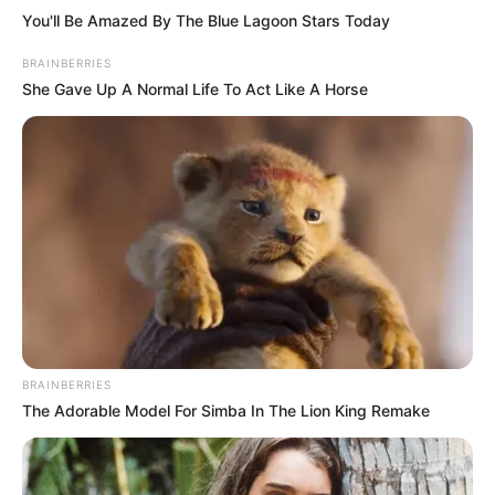
You'll Be Amazed By The Blue Lagoon Stars Today
Nesta manhã, os trabalhadores se reuniram em assembleia no
BRAINBERRIES
Centro Educacional de Pesquisa Aplicada (Cepa), no bairro do
She Gave Up A Normal Life To Act Like A Horse
Farol, onde foi deliberada uma greve após 72 horas. Enquanto a
greve durar, somente 30% do efetivo dos profissionais será
mantido.
-
BRAINBERRIES
The Adorable Model For Simba In The Lion King Remake