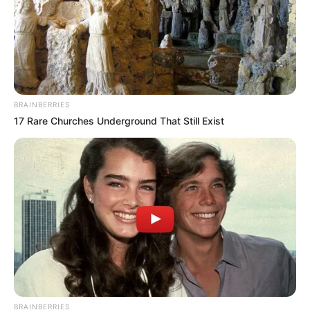
manifestantes e o secretário de gestão, Ivan Carvalho.
BRAINBERRIES
17 Rare Churches Underground That Still Exist
Categoria unida, organizada e focada na defesa de seus
direitos terá a vitória, necessária
.
—
Foto/Reprodução
.
BRAINBERRIES