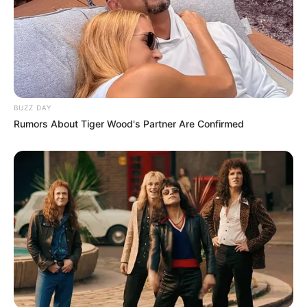
Conforme os manifestantes a Prefeitura já está recebendo o
repasse do piso nacional da União e o está utilizando para custear
o pagamento do Desenvolvimento Funcional (progressões e
gratificações por qualificação) da categoria, direitos estes que eram
e são resguardados pela Lei 1.529, de 10 de março de 2008 a qual
estabelece o PCCV.
-
BUZZ DAY
Rumors About Tiger Wood's Partner Are Confirmed