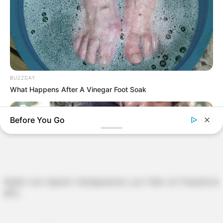
BUZZDAY
What Happens After A Vinegar Foot Soak
Before You Go
-
Saúde com Agente: Desligamentos por Falta de Frequência
(FF)
.