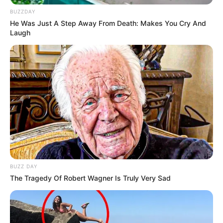
BUZZDAY
He Was Just A Step Away From Death: Makes You Cry And
Laugh
Um engarrafamento gigante, atingindo o
s dois sentidos da
Avenida Fernandes Lima.
—
Foto/Reprodução
.
O novo piso dos ACE e ACS foi estabelecido pela Emenda
Constitucional Nº 120, de autoria do deputado Valtenir Pereira
(MDB/MT) promulgada pelo Congresso Nacional em dia 05 de
BUZZ DAY
maio de 2022 e fixa um valor de dois salários mínimos (equivalente
The Tragedy Of Robert Wagner Is Truly Very Sad
hoje a R$ 2.424) em todo o País, além de prevê adicional de
insalubridade e aposentadoria especial, devido aos riscos inerentes
às funções desempenhadas.
-