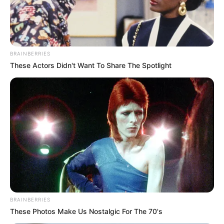
-
BRAINBERRIES
These Actors Didn't Want To Share The Spotlight
BRAINBERRIES
-
These Photos Make Us Nostalgic For The 70's
Embora o objetivo tenha sido falar sobre a indicação de
preceptores (e-Gestor Atenção Básica), sobre os compromissos e