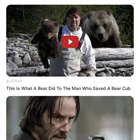
BUZZDAY
This Is What A Bear Did To The Man Who Saved A Bear Cub
HOME