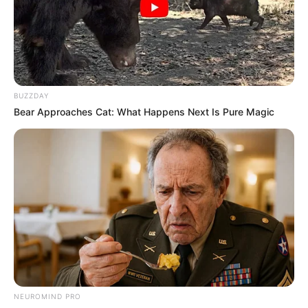
BUZZDAY
Bear Approaches Cat: What Happens Next Is Pure Magic
-
NEUROMIND PRO