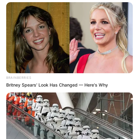
sete dias. A categoria, que reivindicava implantação do piso salarial
em acordo com o início de carreira, por parte da Prefeitura, iniciou
o ato no dia 31 de agosto e foi intimada pela Justiça no dia 5 de
setembro. No dia seguinte à intimação, os agentes deixaram a
edificação e o funcionamento das secretarias voltou ao normal no
dia 8 de setembro, após o feriado da Independência.
-
BRAINBERRIES
Britney Spears' Look Has Changed — Here's Why