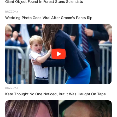
Giant Object Found In Forest Stuns Scientists
BUZZDAY
Wedding Photo Goes Viral After Groom's Pants Rip!
-
Em protesto por novo piso salarial, Agentes de Combate às
Endemias e Agentes Comunitários de Saúde de Palmas anunciam
estado de greve.
Os Agentes de Combate às Endemias (ACE) e Agentes
BUZZDAY
Comunitários de Saúde (ACS)
, de Palmas, realizaram, na última
Kate Thought No One Noticed, But It Was Caught On Tape
terça-feira, 27, um protesto público para cobrar da gestão
municipal a implantação do piso nacional em Plano de Cargos,
Carreira e Vencimentos (PCCV) da categoria e anunciaram estado
de greve, após deliberação coletiva intermediada pelo Sindicato