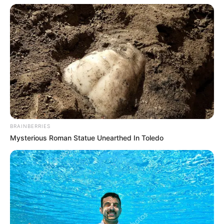
-
BRAINBERRIES
Em nota, a Prefeitura de Maceió disse que já é pago aos agentes o
Mysterious Roman Statue Unearthed In Toledo
novo piso salarial, incluindo os retroativos desde maio. Confira a
nota, na íntegra:
"As Secretarias de Gestão e de Economia de Maceió ressaltam que
a Prefeitura de Maceió já paga aos agentes de Endemias e
Comunitários de Saúde o novo piso salarial da Emenda
Constitucional n. 120, incluindo os retroativos, desde maio.