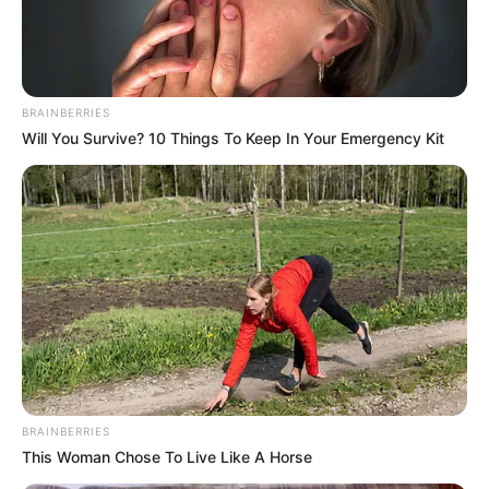
BRAINBERRIES
Will You Survive? 10 Things To Keep In Your Emergency Kit
-
+
URGENTE: Dep. Valtenir faz convocação aos ACS e ACE
Um dos objetivos do curso é melhorar os indicadores de
saúde
, a qualidade e a resolutividade dos serviços da atenção
primária aos brasileiros. Por meio da capacitação, na prática, o
Brasil vai conseguir, por exemplo, combater de maneira mais
eficiente problemas como hipertensão, tabagismo e diabetes, além
melhorar o acompanhamento de gestantes e de tornar vacinação
BRAINBERRIES
da população brasileira mais efetiva, acrescentou o ministro.
This Woman Chose To Live Like A Horse