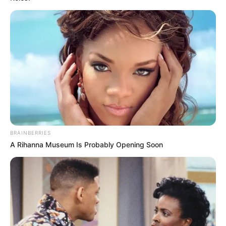
BRAINBERRIES
A Rihanna Museum Is Probably Opening Soon
Kits para os alunos do Curso Saúde com
Agente
.
—
Foto/Reprodução
.
Na última terça-feira, 27 de setembro, foi possível acompanhe ao
vivo aqui no JASB, a live para os gestores(as) municipais de saúde.
Sendo realizada diversas abordagens de natureza muito
interessante, inclusive, sobre os Kits para os alunos.