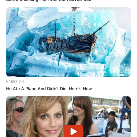
HABERION
He Ate A Plane And Didn't Die! Here's How