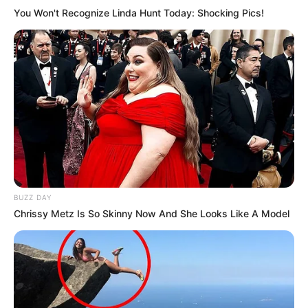
You Won't Recognize Linda Hunt Today: Shocking Pics!
BUZZ DAY
Chrissy Metz Is So Skinny Now And She Looks Like A Model
-ad9