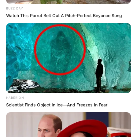
BUZZ DAY
Watch This Parrot Belt Out A Pitch-Perfect Beyonce Song
HABERION
Scientist Finds Object In Ice—And Freezes In Fear!