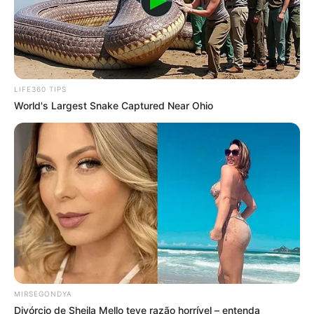
LIFE360 TIPS
World's Largest Snake Captured Near Ohio
MIRSEGONDYA
Divórcio de Sheila Mello teve razão horrível – entenda