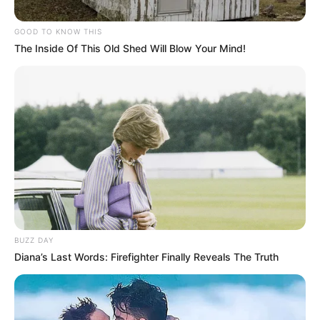
programado para o município
. Entre as ações previstas estão:
--
GOOD TO KNOW THIS
The Inside Of This Old Shed Will Blow Your Mind!
BUZZ DAY
Diana’s Last Words: Firefighter Finally Reveals The Truth
-ad4
💠 Entrega inicial de 10 motocicletas;