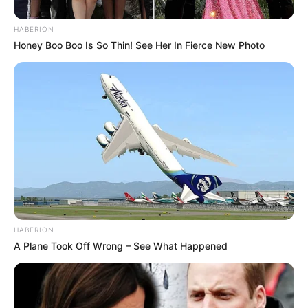
HABERION
Honey Boo Boo Is So Thin! See Her In Fierce New Photo
HABERION
A Plane Took Off Wrong – See What Happened
-ad9