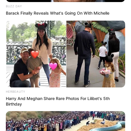
💠 Redução do tempo de viagem entre comunidades;
BUZZ DAY
Barack Finally Reveals What's Going On With Michelle
💠 Maior alcance das ações de prevenção;
💠 Melhores condições de trabalho para as equipes.
--
HERBEAUTY
Harry And Meghan Share Rare Photos For Lilibet's 5th
Birthday