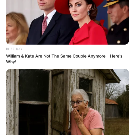
BUZZ DAY
William & Kate Are Not The Same Couple Anymore – Here's
Why!