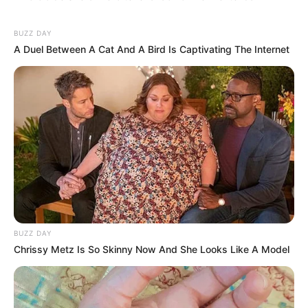
BUZZ DAY
A Duel Between A Cat And A Bird Is Captivating The Internet
BUZZ DAY
Chrissy Metz Is So Skinny Now And She Looks Like A Model