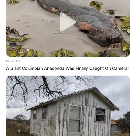
-ad52
No domingo (31/05), foram entregues
motocicletas destinadas
aos profissionais da saúde
, iniciativa que busca ampliar a
mobilidade das equipes e fortalecer a Atenção Primária em Saúde
no município.
Primeiro lote faz parte de investimento de R$ 300 mil
BUZZ DAY
A entrega foi realizada durante agenda do
presidente da
A Giant Columbian Anaconda Was Finally Caught On Camera!
Assembleia Legislativa de Mato Grosso, Max Russi
. Os
veículos foram adquiridos com recursos provenientes de uma
emenda parlamentar no valor de R$ 300 mil, destinada
exclusivamente para fortalecer as atividades dos
Agentes de
Saúde
que atuam diretamente junto à população.
Mais motocicletas já estão previstas para os
profissionais
A atual entrega representa apenas parte do
investimento