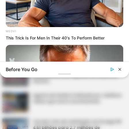
Presidente Kennedy (ES) abre processo
seletivo para Agentes de Saúde e de
Combate às Endemias.
O que é que os diretores da CONACS foram
MEDVI
fazer na Argentina, durante mobilização em
This Trick Is For Men In Their 40's To Perform Better
Brasília?
DESTAQUES DO MÊS
Prefeitura realiza a maior entrega de
Before You Go
motocicletas aos Agentes de Saúde da
história...
Agente de Saúde é indiciada por falsificar
visitas que nunca aconteceram.
MEDVI
Terceiro lote da restituição do IR paga R$
Men 45+ Are Trying This To Perform Better
4,61 bilhões para 2,7 milhões de