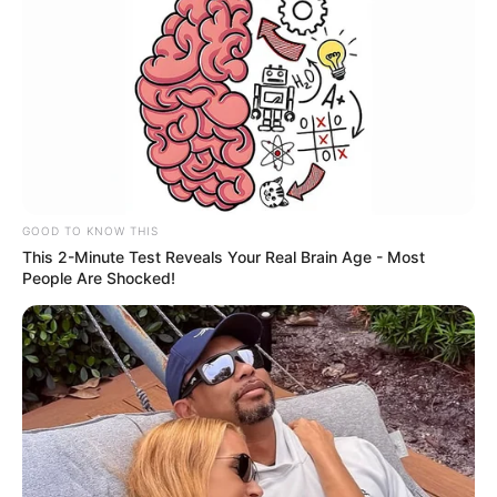
GOOD TO KNOW THIS
This 2-Minute Test Reveals Your Real Brain Age - Most
People Are Shocked!
-ad7
Matérias Bônus
:
🧊
Filho de ACS se torna Médico
🧊
Cidades que distribuíram Motos
🧊
Grupo da 3ª turma do +Saúde com Agente