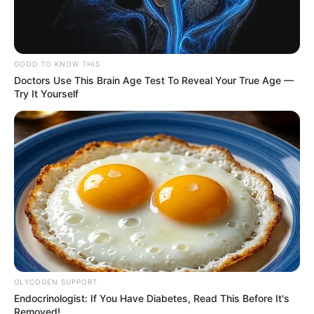
E-mail
*
Mensagem
*
GOOD TO KNOW THIS
Doctors Use This Brain Age Test To Reveal Your True Age —
Try It Yourself
BUSCAR
DESTAQUES
GLYCOGEN SUPPORT
FACEBOOK
Endocrinologist: If You Have Diabetes, Read This Before It's
Removed!