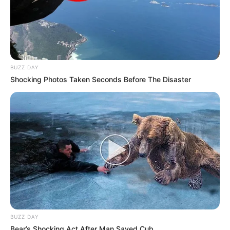
BUZZ DAY
Shocking Photos Taken Seconds Before The Disaster
BUZZ DAY
Bear’s Shocking Act After Man Saved Cub