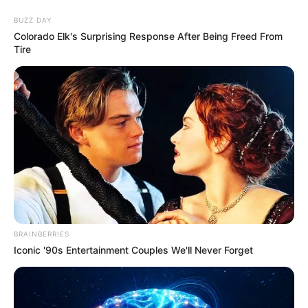
BUZZ DAY
Colorado Elk's Surprising Response After Being Freed From
Tire
BRAINBERRIES
HOME
Iconic '90s Entertainment Couples We'll Never Forget
Home
>
Acs e ACE
>
Moto
>
Notícia
>
Agentes de Saúde (ACS e
ACE) recebem motocicletas e ampliam atendimento à população,