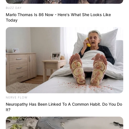
Agentes Comunitários de Saúde e os Agentes de
BUZZ DAY
Combate às Endemias receberam
Marlo Thomas Is 86 Now - Here's What She Looks Like
motocicleta.
—
Foto/Reprodução/Dep.
Max Russi
Today
.
Agentes de Saúde (ACS e ACE) recebem motocicletas e
ampliam atendimento à população, em Cocalinho.
Publicado
no
JASB
em
2.junho.2026.
Atuali
zado
em 03
.junho.2026.
WhatsApp: Grupos Estaduais
|
Os
Agentes Comunitários de
Saúde (ACS) e os Agentes de Combate às Endemias (ACE)
de
Cocalinho, em Mato Grosso, receberam um importante reforço
para o trabalho desenvolvido nas comunidades.
--
NERVE FLOW
Neuropathy Has Been Linked To A Common Habit. Do You Do
It?