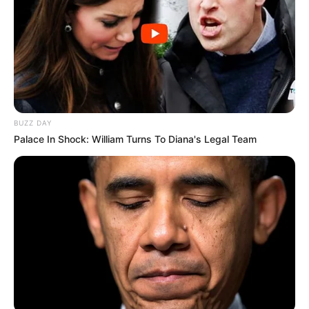
Deslocamento mais rápido beneficia comunidades
distantes
A nova estrutura permitirá que
os profissionais realizem visitas
domiciliares
com maior agilidade, especialmente em áreas rurais
e localidades mais afastadas.
O município possui extensas áreas de cobertura, tornando o
BUZZ DAY
transporte um fator estratégico para garantir o
acesso da
Palace In Shock: William Turns To Diana's Legal Team
população aos serviços da Atenção Básica
, Vigilância em
Saúde e Combate às Endemias.
ACS e ACE destacam importância do reforço recebido
Durante a solenidade, a agente de saúde Abisag Lopes agradeceu
pela concretização da iniciativa. Entre os benefícios apontados
pelos profissionais estão:
💠 Mais segurança durante os deslocamentos;