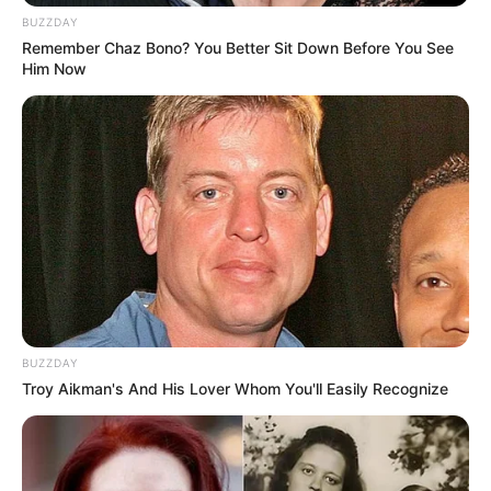
BUZZDAY
Remember Chaz Bono? You Better Sit Down Before You See
Him Now
BUZZDAY
Troy Aikman's And His Lover Whom You'll Easily Recognize