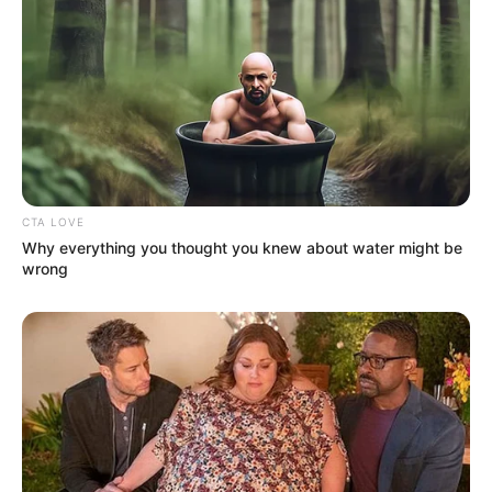
💠 A cobrança de transparência sobre a aplicação dos repasses
federais;
💠 A exigência de retratação pública sobre informações
consideradas equivocadas;
💠 A reivindicação de cumprimento integral da decisão judicial.
🛡️
Atuação institucional
CTA LOVE
Why everything you thought you knew about water might be
O MPT informou que, diante da negativa de acordo
por parte
wrong
da administração municipal, a alternativa jurídica é a execução da
sentença. O órgão poderá atuar como
fiscal da lei
durante o
processo.
--