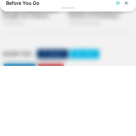
Before You Go
SHARE THIS
Share it
Tweet
Share it
Pin it
BRAINBERRIES
The Hidden Price Of Trump's Marriages
PUBLICAÇÕES RELACIONADAS
Prefeitura
PUBLICAÇÃO RECENTE
PRÓXIMA MATÉRIA
Senadora entrega bicicletas
Seleção Brasileira anuncia
elétricas a Agentes
último amistoso antes da