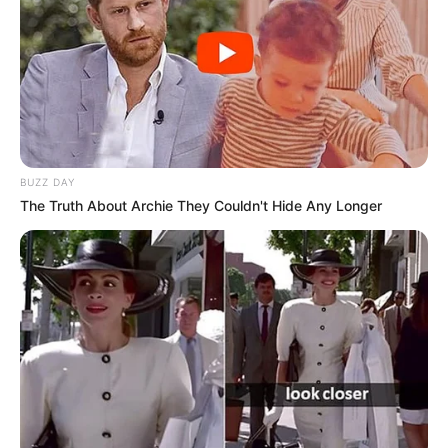
BUZZ DAY
The Truth About Archie They Couldn't Hide Any Longer