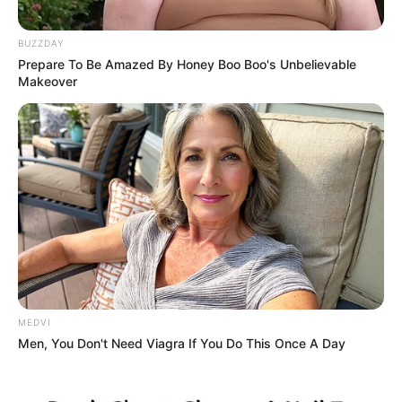
BUZZDAY
Prepare To Be Amazed By Honey Boo Boo's Unbelievable
Makeover
MEDVI
Men, You Don't Need Viagra If You Do This Once A Day