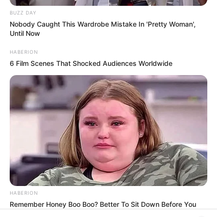
BUZZ DAY
Nobody Caught This Wardrobe Mistake In 'Pretty Woman',
Until Now
HABERION
6 Film Scenes That Shocked Audiences Worldwide
HABERION
Remember Honey Boo Boo? Better To Sit Down Before You
See Her Now