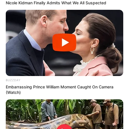
Nicole Kidman Finally Admits What We All Suspected
Matérias Bônus
:
🧊
Conheça as Normas sobre o IFA
🧊
Saiba como Consultar o Incentivo
🧊
Cálculo da Insalubridade sobre o base
.
🧊
Agente faz denúncia questionando pagamento do IFA
.
Fonte:
JASB - Jornal dos Agentes de Saúde do Brasil
-
www.jasb.com.br.
BUZZDAY
Edição Geral: JASB.
Embarrassing Prince William Moment Caught On Camera
Encaminhamento de denúncia ao JASB:
Acesse aqui
.
(Watch)
--