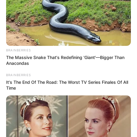
BRAINBERRIES
The Massive Snake That's Redefining 'Giant'—Bigger Than
Anacondas
BRAINBERRIES
It's The End Of The Road: The Worst TV Series Finales Of All
Time
Home
>
Acs e ACE
>
Incentivo Adicional
>
Notícia
>
Pará
>