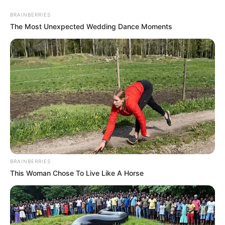
BRAINBERRIES
The Most Unexpected Wedding Dance Moments
BRAINBERRIES
This Woman Chose To Live Like A Horse
HOME