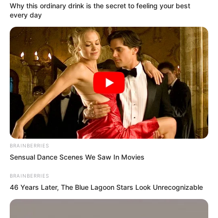
Why this ordinary drink is the secret to feeling your best
every day
-ad3
💠 A existência de decisão judicial definitiva que assegura o
pagamento do incentivo;
💠 A ausência de repasse do valor aos profissionais em 2025;
BRAINBERRIES
💠 A orientação do MPT para que os sindicatos ingressem com
Sensual Dance Scenes We Saw In Movies
execução da sentença;
BRAINBERRIES
💠 A negativa da gestão municipal em firmar acordo administrativo
46 Years Later, The Blue Lagoon Stars Look Unrecognizable
para quitação.
VEJA TAMBÉM
: