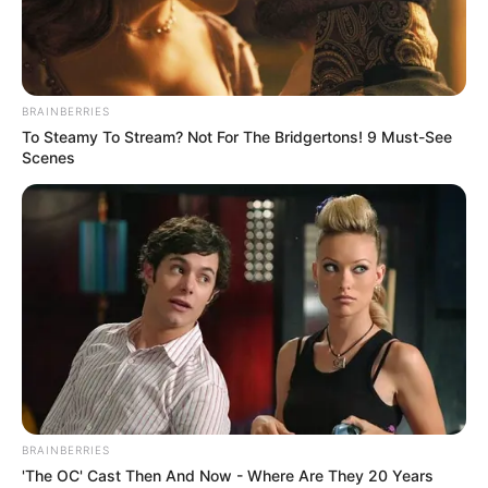
PEC 14 para ACS e ACE.
BRASÍLIA: FENASCE convoca
mobilização no Senado e destaca
BRAINBERRIES
avanços da PEC 14 para ACS e
To Steamy To Stream? Not For The Bridgertons! 9 Must-See
ACE.
Scenes
16:52
Aposentadoria
,
Fenasce
,
Notícia
BRAINBERRIES
'The OC' Cast Then And Now - Where Are They 20 Years