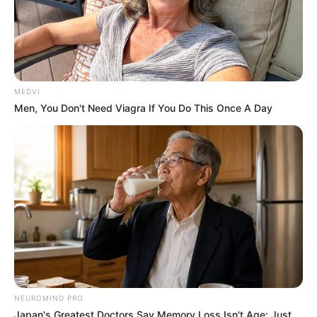
Motos e bicicletas para ACS e ACE: veja o
passo a passo para conseguir o benefício.
FNARAS em Brasília: Senado pode
promulgar PEC 14 em semana de
MEDVI
mobilização.
Men, You Don't Need Viagra If You Do This Once A Day
Presidente Kennedy (ES) abre processo
seletivo para Agentes de Saúde e de
Combate às Endemias.
PEC 14: o que acontece com quinquênio,
triênio e sexta-parte na aposentadoria?
DESTAQUES DO MÊS
NEUROMIND PRO
Prefeitura realiza a maior entrega de
Japan's Greatest Doctors Say Memory Loss Isn't Age: Just