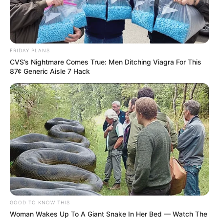
FRIDAY PLANS
CVS’s Nightmare Comes True: Men Ditching Viagra For This
87¢ Generic Aisle 7 Hack
GOOD TO KNOW THIS
Woman Wakes Up To A Giant Snake In Her Bed — Watch The