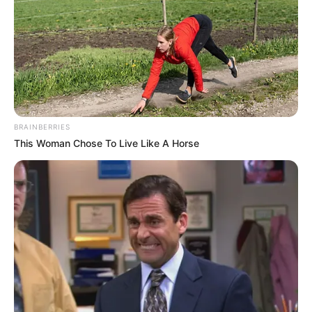
BRAINBERRIES
This Woman Chose To Live Like A Horse
--ad5
A proposta já aprovada na Câmara representa um marco histórico
para os Agentes de Saúde (ACS e ACE), trazendo Aposentadoria
Especial, estabilidade, valorização profissional e segurança jurídica.