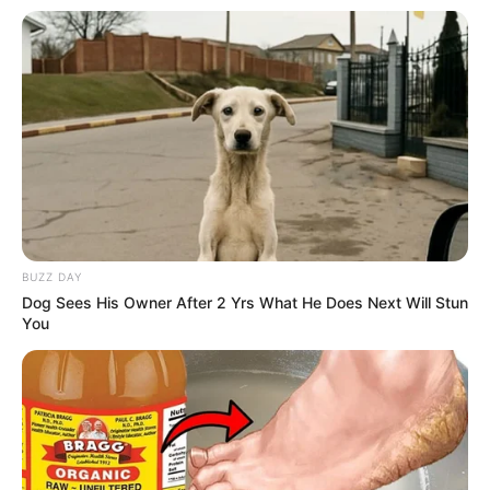
SHARE THIS
Share it
Tweet
Share it
Pin it
BUZZ DAY
PUBLICAÇÕES RELACIONADAS
Dog Sees His Owner After 2 Yrs What He Does Next Will Stun
You
Notícia
PRÓXIMA MATÉRIA
RJ marca presença de
destaque em audiência
pública sobre a PEC 19 em
Brasília.