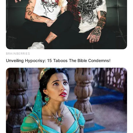
BRAINBERRIES
Unveiling Hypocrisy: 15 Taboos The Bible Condemns!
-G
⚖️
O que é a PEC 14
A PEC 14 foi aprovada na Câmara dos Deputados
e agora
depende apenas do
Senado
. Ela reconhece a importância
estratégica dos ACS e ACE no Sistema Único de Saúde (SUS) e
cria um
Sistema de Proteção Social
e valorização profissional
específico para essas categorias.
🌟
Principais vantagens da PEC 14 para ACS e ACE