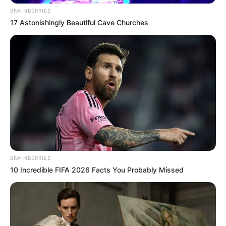
BRAINBERRIES
17 Astonishingly Beautiful Cave Churches
Luís Cláudio Celestino de Sousa, presidente da
FENASCE.
—
Foto/Reprodução.
👥
Mobilização e unidade
BRAINBERRIES
Os diretores da
FENASCE
reforça que a aprovação da PEC 14 só
10 Incredible FIFA 2026 Facts You Probably Missed
será possível com mobilização nacional
. A entidade lembra que
a conquista do Piso Salarial de 2 salários mínimos só foi possível
graças à
união das categorias em Brasília
.
“Por ser um ato extremamente necessário, conto com a presença