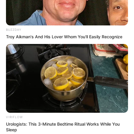
BUZZDAY
Troy Aikman's And His Lover Whom You'll Easily Recognize
VIRIFLOW
Urologists: This 3-Minute Bedtime Ritual Works While You
Sleep