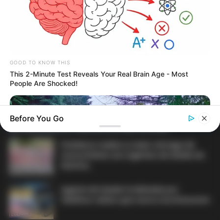
contrato precário — entenda o que muda
no seu bolso e na sua carreira.
GOOD TO KNOW THIS
This 2-Minute Test Reveals Your Real Brain Age - Most
People Are Shocked!
DIVERSAS
Before You Go
MATÉRIAS EM DESTAQUE NOS ÚLTIMOS 30 DIAS
Prefeitura realiza a maior entrega de
motocicletas aos Agentes de Saúde da
história...
Agente de Saúde é indiciada por
falsificar visitas que nunca aconteceram.
BUZZDAY