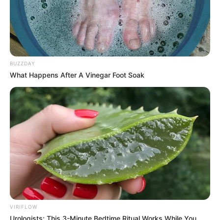
BUZZDAY
What Happens After A Vinegar Foot Soak
VIRIFLOW
Urologists: This 3-Minute Bedtime Ritual Works While You