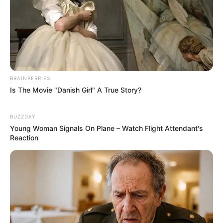
de todos”, destacou o presidente da FENASCE na convocatória
oficial.
--
BRAINBERRIES
Is The Movie "Danish Girl" A True Story?
BUZZDAY
Young Woman Signals On Plane – Watch Flight Attendant's
Reaction
-ad4