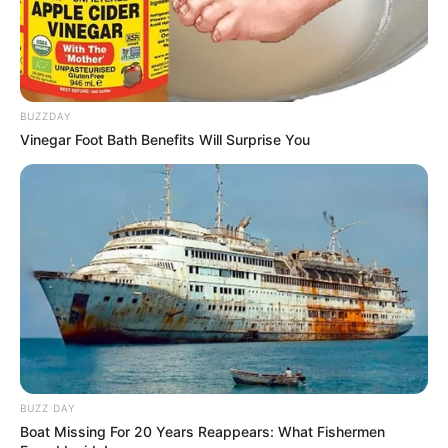
FAÇA O SEU COMENTÁRIO AQUI!
FALE CONOSCO
BUZZDAY
Nome
Vinegar Foot Bath Benefits Will Surprise You
E-mail
*
Mensagem
*
BUZZ DAY
Boat Missing For 20 Years Reappears: What Fishermen