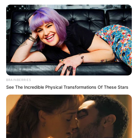
BRAINBERRIES
See The Incredible Physical Transformations Of These Stars
HOME
Home
>
Aposentadoria
>
Fenasce
>
Notícia
>
BRASÍLIA:
FENASCE convoca mobilização no Senado e destaca avanços da