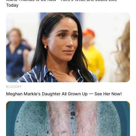
Today
BUZZDAY
Meghan Markle's Daughter All Grown Up — See Her Now!