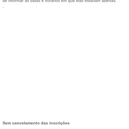
de informar as datas e horários em que elas estariam abertas.
-
-
Sem cancelamento das inscrições