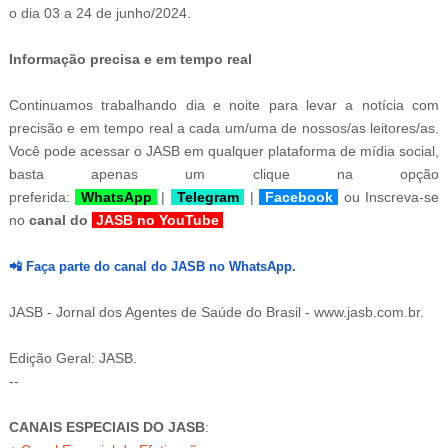
o dia 03 a 24 de junho/2024.
Informação precisa e em tempo real
Continuamos trabalhando dia e noite para levar a notícia com
precisão e em tempo real a cada um/uma de nossos/as leitores/as.
Você pode acessar o JASB em qualquer plataforma de mídia social,
basta apenas um c
lique na opção
preferida:
WhatsApp
,
|
Telegram
|
Facebook
ou
Inscreva-se
no
canal do
JASB no YouTube
📲
Faça parte do canal do JASB no WhatsApp.
JASB - Jornal dos Agentes de Saúde do Brasil - www.jasb.com.br.
Edição Geral: JASB.
--
-
4
CANAIS ESPECIAIS DO JASB
: