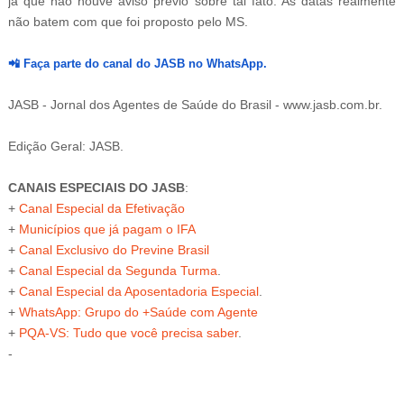
já que não houve aviso prévio sobre tal fato. As datas realmente
não batem com que foi proposto pelo MS.
📲
Faça parte do canal do JASB no WhatsApp.
JASB - Jornal dos Agentes de Saúde do Brasil - www.jasb.com.br.
Edição Geral: JASB.
CANAIS ESPECIAIS DO JASB
:
+
Canal Especial da Efetivação
+
Municípios que já pagam o IFA
+
Canal Exclusivo do Previne Brasil
+
Canal Especial da Segunda Turma
.
+
Canal Especial da Aposentadoria Especial
.
+
WhatsApp: Grupo do +Saúde com Agente
+
PQA-VS
: Tudo que você precisa saber
.
-