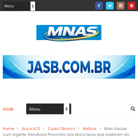
HOME
Home
>
Acs e ACE
>
Curso Técnico
>
Notícia
>
Mais Saúde
com Agente: Resultado Provisório dos Municípios que aderiram ao