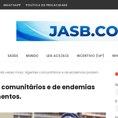
WHATSAPP
POLÍTICA DE PRIVACIDADE
SAÚDE
MUNDO
LEIS ACS/ACE
INCENTIVO (14º)
WH
rês vezes mais: Agentes comunitários e de endemias podem
s comunitários e de endemias
entos.
E