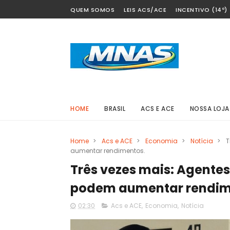
QUEM SOMOS
LEIS ACS/ACE
INCENTIVO (14º)
HOME
BRASIL
ACS E ACE
NOSSA LOJA
Home
>
Acs e ACE
>
Economia
>
Notícia
>
T
aumentar rendimentos.
Três vezes mais: Agente
podem aumentar rendim
02:30
Acs e ACE
,
Economia
,
Notícia