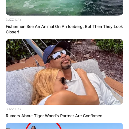
BUZZ DAY
Fishermen See An Animal On An Iceberg, But Then They Look
Closer!
Previne Brasil, programa de financiamento da
BUZZ DAY
APS.
—
Foto/Reprodução
.
Rumors About Tiger Wood's Partner Are Confirmed
Acada quatro meses, o desempenho dos municípios brasileiros na