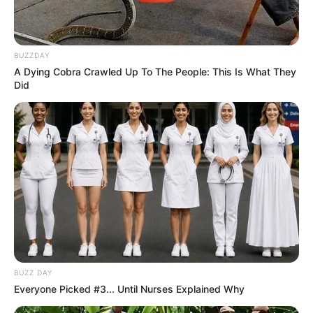
Política
BUZZDAY
A Dying Cobra Crawled Up To The People: This Is What They
Did
FAÇA O SEU COMENTÁRIO AQUI!
FALE CONOSCO
Nome
E-mail
*
Mensagem
*
BUZZ DAY
Everyone Picked #3... Until Nurses Explained Why