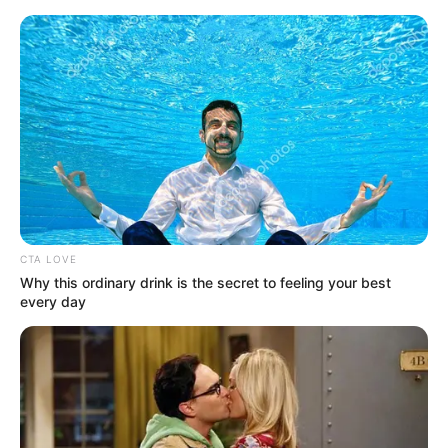
CTA LOVE
Why this ordinary drink is the secret to feeling your best
every day
HOME
Home
>
Brasil
>
Brasília
>
Lula
>
Notícia
>
Política
>
Lula
volta ao Hospital Sírio-Libanês, em São Paulo, neste domingo (4).