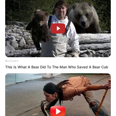
FNARAS
|
Solidariedade
|
Economia
|
Governo
|
Política
|
Fé
Ministério da Saúde
|
Agentes de
Saúde
|
Tecnologia
|
Saúde
|
Dinheiro
BUZZDAY
This Is What A Bear Did To The Man Who Saved A Bear Cub
SHARE THIS
Share it
Tweet
Share it
Pin it
PUBLICAÇÕES RELACIONADAS