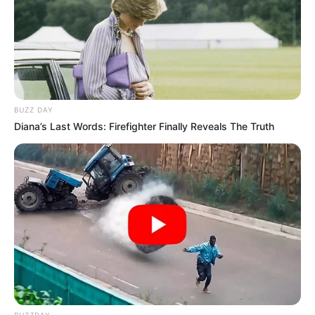
PLP 185 continua travado na Câmara dos
Deputados por erro em seu texto.
ACS e ACE: celetista, estatutário ou
contrato precário — entenda o que muda
no seu bolso e na sua carreira.
BUZZ DAY
Diana’s Last Words: Firefighter Finally Reveals The Truth
DIVERSAS
MATÉRIAS EM DESTAQUE NOS ÚLTIMOS 30 DIAS
Prefeitura realiza a maior entrega de
motocicletas aos Agentes de Saúde da
BUZZDAY