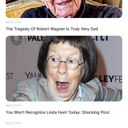
Câmara dos Deputados: anuênios, triênios,
quinquênios, sexta-parte e licenças-prêmio
BUZZ DAY
entram no debate.
The Tragedy Of Robert Wagner Is Truly Very Sad
Motos e bicicletas para ACS e ACE: veja o
passo a passo para conseguir o benefício.
FNARAS em Brasília: Senado pode
promulgar PEC 14 em semana de
mobilização.
Presidente Kennedy (ES) abre processo
seletivo para Agentes de Saúde e de
Combate às Endemias.
BUZZ DAY
You Won't Recognize Linda Hunt Today: Shocking Pics!
PEC 14: o que acontece com quinquênio,
triênio e sexta-parte na aposentadoria?
BUZZ DAY