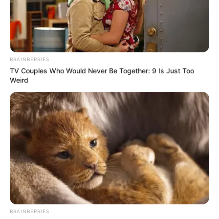
Lula volta ao Hospital Sírio-
Libanês, em São Paulo, neste
domingo (4).
BRAINBERRIES
01:00
Brasil
,
Brasília
,
Lula
,
Notícia
,
Política
TV Couples Who Would Never Be Together: 9 Is Just Too
Weird
Luiz Inácio Lula da Silva
.
—
Foto/Reprodução/Horacio
BRAINBERRIES
Villalobos/Getty Images
.