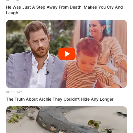
história...
He Was Just A Step Away From Death: Makes You Cry And
Laugh
Agente de Saúde é indiciada por
falsificar visitas que nunca aconteceram.
Terceiro lote da restituição do IR paga
R$ 4,61 bilhões para 2,7 milhões de
contribuintes.
MATÉRIAS EM DESTAQUES
Agente de Saúde é indiciada por
BUZZ DAY
falsificar visitas que nunca aconteceram.
The Truth About Archie They Couldn't Hide Any Longer
Câmara dos Deputados: anuênios,
triênios, quinquênios, sexta-parte e
licenças-prêmio entram no debate.