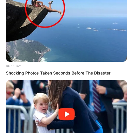
atenção primária é avaliado e tem impacto no financiamento
federal. Nesse contexto, o Ministério da Saúde divulgou o resultado
do segundo quadrimestre de 2022.
Veja a matéria completa, aqui!
-
BUZZDAY
Shocking Photos Taken Seconds Before The Disaster