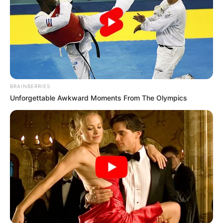
BRAINBERRIES
Lula durante coletiva de imprensa, em São Bernardo
Unforgettable Awkward Moments From The Olympics
(SP)
—
Foto/Reprodução/
Ricardo Stuckert - 10.03.2021
"(...) Mas acho que tá boa a garganta. Eu tenho feito teste. Hoje
mesmo eu falei pelo zoom com minha fonoaudióloga e ela diz que
a garganta tá melhorando. Tem pessoas que fizeram a mesma
cirurgia e ficaram um mês sem falar. Eu não fiquei um dia sem
falar. Eu acho que tenho ajuda divina de estar me curando. Eu
estou comendo de tudo. Não tem problema. Eu me engasguei
menos do que habitualmente as pessoas se engasgam, sobretudo,
com água. É interessante como a gente se engasga com água. E
eu aprendi a tomar água diferente, tomar água devagar, mas eu