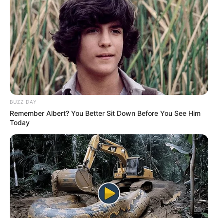
BUZZ DAY
Remember Albert? You Better Sit Down Before You See Him
Today
A Insalubridade dos
Agentes Comunitários de Saúde e
Agentes de Combate às Endemias
.
—
Foto/Reprodução
.
Os
Agentes Comunitários de Saúde e Agentes de Combate às