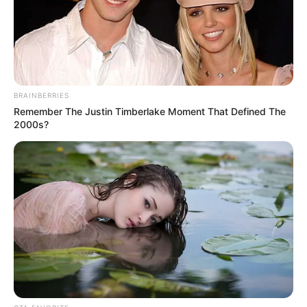
BRAINBERRIES
Remember The Justin Timberlake Moment That Defined The
2000s?
-
Na sexta (2), Lula disse que faria uma “revisão na garganta”. “Os
médicos pediram pra eu ficar mais tempo sem falar mas,
sinceramente, por mais que eu faça esforço, eu não consigo ficar
sem falar (…) Só se colocasse um adesivo na minha boca”,
afirmou. A expectativa é que Lula retorne ainda hoje a Brasília.
No mês passado, após o segundo turno
, Lula passou por
cirurgia no mesmo centro médico para a retirada de uma lesão na
laringe. O problema, localizado na prega vocal esquerda, foi
diagnosticada em check-up antes de sua viagem para o Egito.