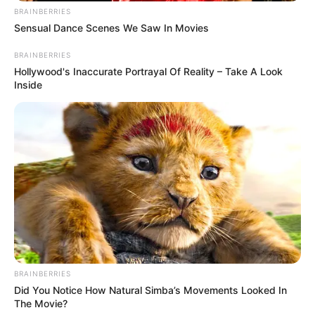
vou ficar bem. Eu preciso da minha voz para governar esse país".
BRAINBERRIES
-
Sensual Dance Scenes We Saw In Movies
BRAINBERRIES
Hollywood's Inaccurate Portrayal Of Reality – Take A Look
Inside
BRAINBERRIES
-
Did You Notice How Natural Simba’s Movements Looked In
Em 2011, Lula foi diagnosticado com um tumor na laringe
. No
The Movie?