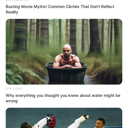
Busting Movie Myths! Common Clichés That Don't Reflect
VEJA TAMBÉM
:
Reality
+
Bravura: Durante a lua de mel, casal salva bebês de berçário em
chamas.
+
Menina de 2 anos é a mais jovem a entrar na sociedade de
gênios
.
+
Tratamento inovador elimina totalmente o câncer de mama em
estágio inicial
.
+
Mãe alerta depois de filha ter reação severa após contato com
flor: “Essa planta é mortal
”.
CTA LOVE
Why everything you thought you knew about water might be
wrong