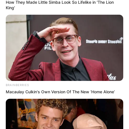
How They Made Little Simba Look So Lifelike in 'The Lion
King'
Lula volta ao Hospital Sírio-Libanês, em São Paulo,
neste
domingo (4)
.
Publicado
no
JASB
em
04
.dezembro
.2022.
Atualizado
em
06
.dezembro
.2022.
Grupos no WhatsApp
|
Luiz Inácio Lula da Silva (PT) voltou, neste
domingo (4), ao Hospital Sírio Libanês, em São Paulo. Ele foi
acompanhar o resultado da retirada de uma lesão na laringe,
ocorrida em 20 de novembro. A informação foi confirmada à
imprensa pela assessoria do petista.
-
BRAINBERRIES
Macaulay Culkin's Own Version Of The New ‘Home Alone’