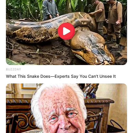
BUSCAR
DESTAQUES
BUZZDAY
What This Snake Does—Experts Say You Can't Unsee It
FACEBOOK
DESTAQUES DA SEMANA
Agente de Saúde é indiciada por falsificar
visitas que nunca aconteceram.