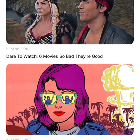
BRAINBERRIES
Dare To Watch: 6 Movies So Bad They're Good
-
A lesão de Lula, foi localizada na prega vocal esquerda
,
diagnosticada no check-up realizado antes da viagem de Lula para
o Egito.
Durante a coletiva, Lula disse ainda que tem feito testes e, segundo
a fonoaudióloga que o acompanha, está melhorando.
BRAINBERRIES