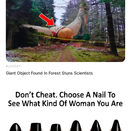
-
BUZZDAY
FNS liberará
R$
896 milhões para pagamento do Incentivo dos
Giant Object Found In Forest Stuns Scientists
agentes de saúde de todo o Brasil
.