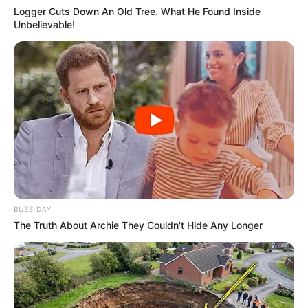
Logger Cuts Down An Old Tree. What He Found Inside
Unbelievable!
-ad8
O contraste de ritmo entre as duas propostas é exatamente o que
move a
pressão da categoria sobre Hugo Motta
: a PEC, mais
ampla e com texto que
já define a responsabilidade da União
pelo custeio, avança
. O PLP, mais restrito ao tema previdenciário,
mas sem fonte de custeio definida, permanece nas comissões.
O que está em jogo para os ACS e ACE
Para os mais de 385 mil Agentes Comunitários de Saúde e
Agentes de Combate às Endemias do Brasil
, a distinção entre
BUZZ DAY
as duas propostas não é apenas técnica. A PEC 14, se
The Truth About Archie They Couldn't Hide Any Longer
promulgada, resolve tanto a questão da
aposentadoria quanto a
da precariedade contratual que afeta uma parcela significativa
da categoria
.
O PLP 185, mesmo aprovado,
regulamentaria apenas o