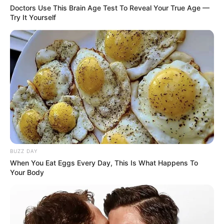
Doctors Use This Brain Age Test To Reveal Your True Age —
Try It Yourself
BUZZ DAY
When You Eat Eggs Every Day, This Is What Happens To
Créditos do vídeo: Blog do Jordan Bezerra
Your Body
Matérias Bônus
:
🧊
Cidades que entregam motos aos ACS/ACE
🧊
Grupo da 3ª turma do +Saúde com Agente