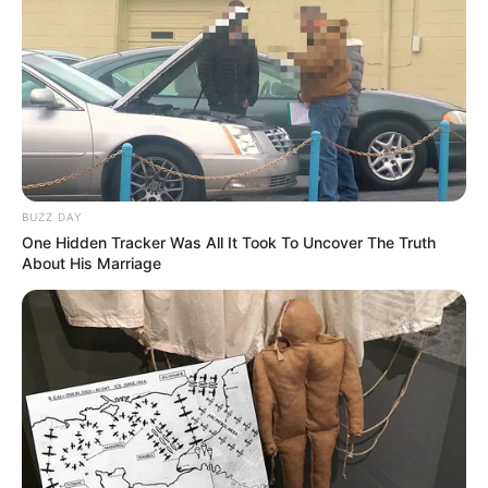
Questionado sobre a possibilidade de destravar o projeto, Motta
não hesitou em reconhecer o valor da reivindicação.
--
BUZZ DAY
One Hidden Tracker Was All It Took To Uncover The Truth
About His Marriage
-ad52
"
Estamos dialogando com o governo, um projeto que é muito
justo
. A categoria tem defendido há muitos anos essas melhorias
no que diz respeito ao vínculo de emprego desses homens e
mulheres que estão debaixo de sol, debaixo de chuva, no Brasil
inteiro, procurando levar os serviços de saúde a todas as
comunidades do nosso país", declarou.