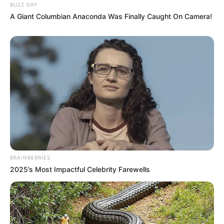
BUZZ DAY
A Giant Columbian Anaconda Was Finally Caught On Camera!
BRAINBERRIES
2025’s Most Impactful Celebrity Farewells
-ad9
O jornalismo do JASB.com.br precisa de você para continuar
marcando ponto na vida das pessoas.
Compartilhe as nossas
notícias em suas redes sociais!