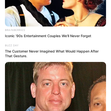
BRAINBERRIES
Iconic '90s Entertainment Couples We'll Never Forget
BUZZ DAY
The Customer Never Imagined What Would Happen After
That Gesture.
Home
>
Acs e ACE
>
CONACS
>
Notícia
>
Hugo Motta fala sobre