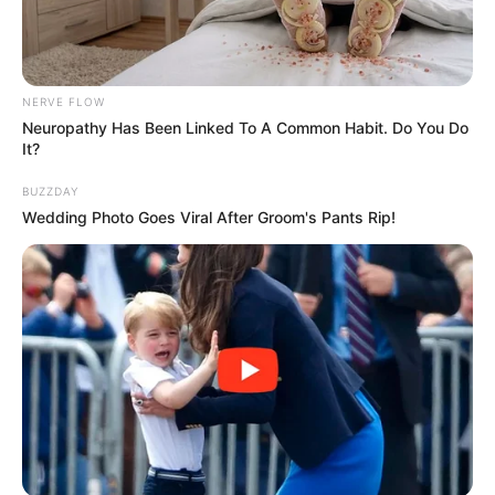
NERVE FLOW
Neuropathy Has Been Linked To A Common Habit. Do You Do
It?
BUZZDAY
Wedding Photo Goes Viral After Groom's Pants Rip!
-ad9
O diálogo direto com as lideranças da categoria