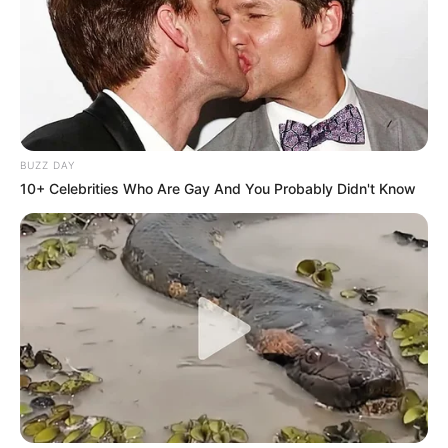
🧊
Parcela Única do Saúde 360: Pagamento
.
🧊
Aplicativos de namoro se multiplicam no Brasil
...
🧊
Saiba como Consultar o Incentivo
🧊
Cálculo da Insalubridade sobre o base
.
🧊
Entretenimento: Os melhores doramas
BUZZ DAY
10+ Celebrities Who Are Gay And You Probably Didn't Know
Autor:
Samuel Camêlo
.
Fonte:
JASB - Jornal dos Agentes de Saúde do Brasil
-
www.jasb.com.br.
Edição Geral: JASB.
Encaminhamento de denúncia ao JASB:
Acesse aqui
.
--