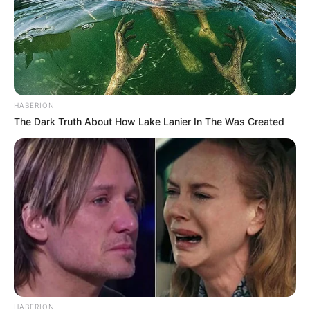
tramitação das duas propostas, f
oi a comparação direta que
Motta fez entre o PLP 185 e a PEC 14
.
--
HABERION
The Dark Truth About How Lake Lanier In The Was Created
HABERION