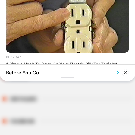
Mensagem
*
BUZZDAY
1 Simple Hack To Save On Your Electric Bill (Try Tonight)
Before You Go
BUSCAR
DESTAQUES
FACEBOOK