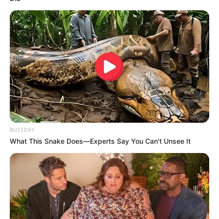
U
ma resolução do Banco Central obriga que o Nubank
passe por mudanças.
—
Foto: JASB.
BUZZDAY
What This Snake Does—Experts Say You Can't Unsee It
O Nubank que entrou na Febraban
Em março de 2026, o
Nubank ingressou na Febraban
— a
entidade que representa os grandes bancos tradicionais do país,
os mesmos que a fintech perturbou durante uma década
.
A entrada aconteceu a partir de r
ecomendação favorável de