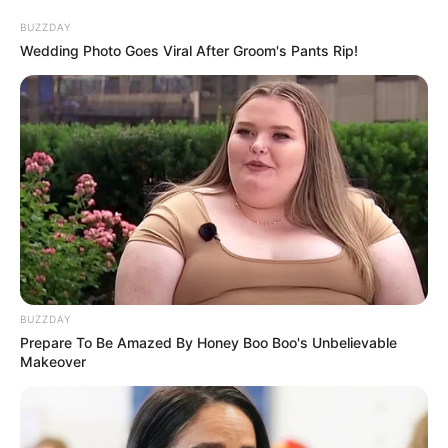
de brasileiros conhecem está mudando — e nem todos perceberam.
BUZZDAY
O Nubank que milhões de
Wedding Photo Goes Viral After Groom's Pants Rip!
brasileiros conhecem está
mudando — e nem todos
perceberam.
05:59
Dinheiro
,
Economia
,
Notícia
BUZZDAY
Prepare To Be Amazed By Honey Boo Boo's Unbelievable
Makeover