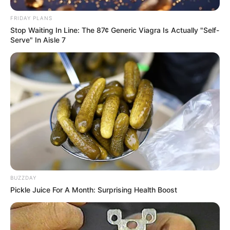
FRIDAY PLANS
PUBLICAÇÕES RELACIONADAS
Stop Waiting In Line: The 87¢ Generic Viagra Is Actually "Self-
Serve" In Aisle 7
Notícia
PUBLICAÇÃO RECENTE
PRÓXIMA MATÉRIA
Trabalhadores ganham novo
Estudo aponta que GPT-5 é
capítulo: Câmara aprova fim
mais perigoso para a saúde
da escala 6×1 e Hugo Motta
que versão anterior...
chama votação de marco
histórico.
FAÇA O SEU COMENTÁRIO AQUI!
FALE CONOSCO
BUZZDAY
Pickle Juice For A Month: Surprising Health Boost
Nome
E-mail
*