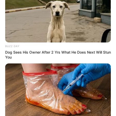
BUZZ DAY
Dog Sees His Owner After 2 Yrs What He Does Next Will Stun
You
-ad5