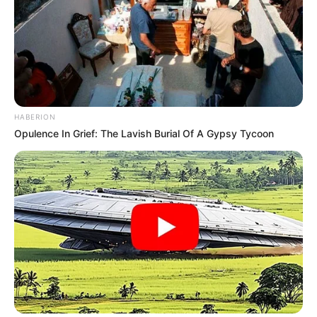
HABERION
Opulence In Grief: The Lavish Burial Of A Gypsy Tycoon