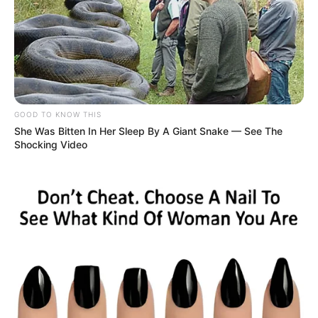
GOOD TO KNOW THIS
She Was Bitten In Her Sleep By A Giant Snake — See The
Shocking Video
-ad4
O Nubank, que opera como instituição de pagamento há mais
de doze anos
, foi diretamente atingido. A saída encontrada foi
estratégica:
solicitar uma licença bancária plena
, o que permitirá
expandir serviços e operar com maior controle regulatório —
sem