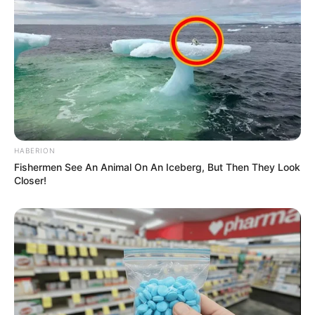
Novas regras para quem investe
Em janeiro de 2026, a NuInvest —
braço de investimentos do
Nubank
— comunicou aos clientes por e-mail a atualização do
Documento de Regras e Parâmetros de Atuação (RPA).
--
HABERION
Fishermen See An Animal On An Iceberg, But Then They Look
Closer!