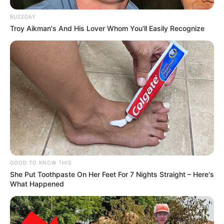
BUZZDAY
Troy Aikman's And His Lover Whom You'll Easily Recognize
-ad9
O que o cliente precisa acompanhar
As mudanças mais relevantes para os próximos meses envolvem o
andamento do pedido de licença bancária
, alterações nas
regras de rendimento da Caixinha,
modificações nos benefícios
do Ultravioleta
, atualizações na NuInvest e novos produtos que
devem surgir com a licença plena, ainda sem data confirmada.
GOOD TO KNOW THIS
O aplicativo roxo continua no bolso, os cartões seguem
She Put Toothpaste On Her Feet For 7 Nights Straight – Here's
funcionando
e a Caixinha ainda rende. Mas o Nubank de amanhã
What Happened
já não é o mesmo de ontem — e entender esse movimento pode
fazer diferença na hora de tomar decisões financeiras.