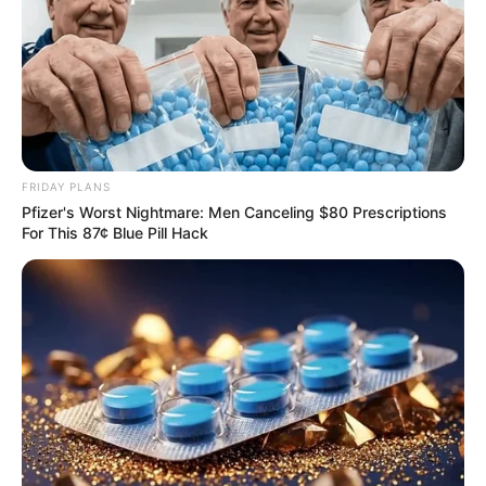
FRIDAY PLANS
Pfizer's Worst Nightmare: Men Canceling $80 Prescriptions
For This 87¢ Blue Pill Hack
SHARE THIS
Share it
Tweet
Share it
Pin it