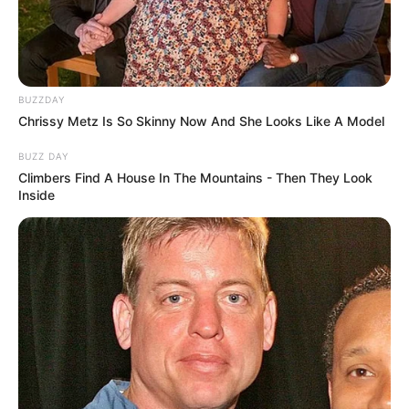
Milton Maluhy Filho
, CEO do Itaú Unibanco, na primeira reunião
ordinária do ano. A cena seria improvável alguns anos atrás. O
movimento sinaliza que o
Nubank não está apenas crescendo
—
está se institucionalizando.
--
BUZZDAY
Chrissy Metz Is So Skinny Now And She Looks Like A Model
BUZZ DAY
Climbers Find A House In The Mountains - Then They Look
Inside