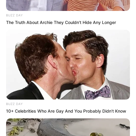
BUZZ DAY
The Truth About Archie They Couldn't Hide Any Longer
-ad9
O jornalismo do JASB.com.br precisa de você para continuar
BUZZ DAY
marcando ponto na vida das pessoas.
Compartilhe as nossas
10+ Celebrities Who Are Gay And You Probably Didn't Know
notícias em suas redes sociais!