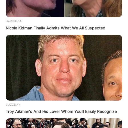
HABERION
Nicole Kidman Finally Admits What We All Suspected
BUZZDAY
Troy Aikman's And His Lover Whom You'll Easily Recognize