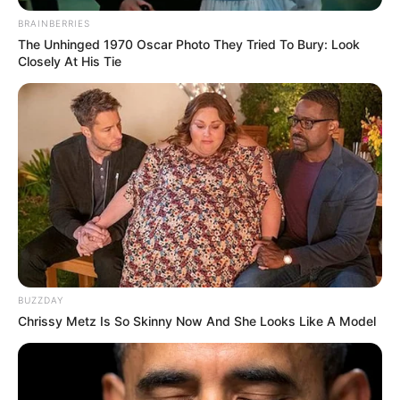
BRAINBERRIES
The Unhinged 1970 Oscar Photo They Tried To Bury: Look
Closely At His Tie
BUZZDAY
Chrissy Metz Is So Skinny Now And She Looks Like A Model