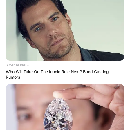
-ad52
O avanço da PEC, porém,
ainda desperta dúvidas
entre
trabalhadores e empresas.
O discurso que marcou a votação
Depois do resultado no plenário, Hugo Motta
afirmou que a
medida representa uma das maiores mudanças trabalhistas desde
BRAINBERRIES
a Constituição de 1988.
Who Will Take On The Iconic Role Next? Bond Casting
Rumors
VEJA TAMBÉM
:
✳️
Banco Central: Nubank passará por mudanças
.
✳️
Aplicativos de namoro se multiplicam no Brasil
...
✳️
Proporção Áurea: as 10 mulheres mais bonitas do mundo
✳️
R$ 1 já é suficiente: o novo título que arrecadou R$ 86 milhões
.
✳️
O Nubank que 113 milhões de brasileiros conhecem está
mudando
.