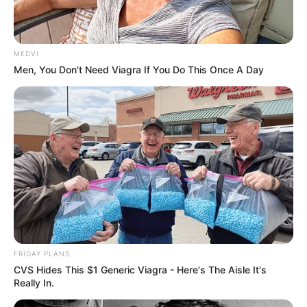
✳️
STF suspende julgamento que pode mudar a Aposentadoria de
servidores
.
MEDVI
Men, You Don't Need Viagra If You Do This Once A Day
Autor:
Samuel Camêlo
Fonte:
JASB - Jornal dos Agentes de Saúde do Brasil
-
www.jasb.com.br.
Edição Geral: JASB.
Encaminhamento de denúncia ao JASB:
Acesse aqui
.
--
FRIDAY PLANS
CVS Hides This $1 Generic Viagra - Here's The Aisle It's
Really In.