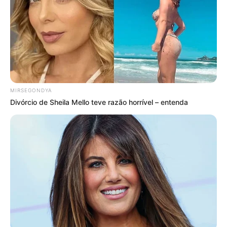
FALE CONOSCO
Nome
E-mail
*
Mensagem
*
MIRSEGONDYA
Divórcio de Sheila Mello teve razão horrível – entenda
BUSCAR
DESTAQUES