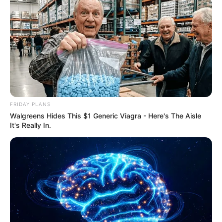
FNARAS em Brasília: Senado pode
promulgar PEC 14 em semana de
mobilização.
Presidente Kennedy (ES) abre processo
seletivo para Agentes de Saúde e de
Combate às Endemias.
PEC 14: o que acontece com quinquênio,
FRIDAY PLANS
triênio e sexta-parte na aposentadoria?
Walgreens Hides This $1 Generic Viagra - Here's The Aisle
It's Really In.
DESTAQUES DO MÊS
Prefeitura realiza a maior entrega de
motocicletas aos Agentes de Saúde da
história...
Agente de Saúde é indiciada por falsificar