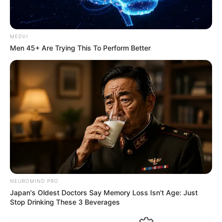
visitas que nunca aconteceram.
MEDVI
Terceiro lote da restituição do IR paga R$
Men 45+ Are Trying This To Perform Better
4,61 bilhões para 2,7 milhões de
contribuintes.
Motos e bicicletas para ACS e ACE: veja o
passo a passo para conseguir o benefício.
PLP 185 continua travado na Câmara dos
Deputados por erro em seu texto.
ACS e ACE: celetista, estatutário ou
NEUROMIND PRO
contrato precário — entenda o que muda
Japan's Oldest Doctors Say Memory Loss Isn't Age: Just
no seu bolso e na sua carreira.
Stop Drinking These 3 Beverages