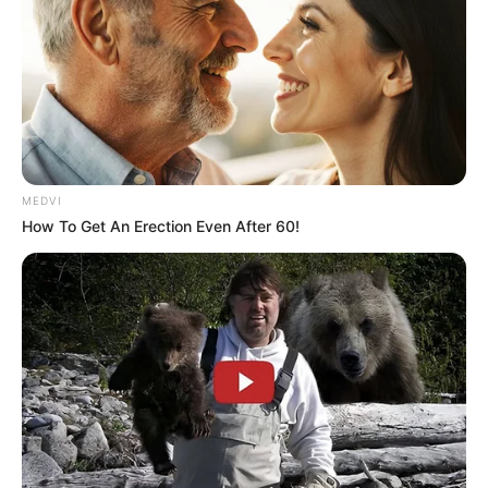
MEDVI
How To Get An Erection Even After 60!