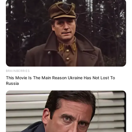
BRAINBERRIES
This Movie Is The Main Reason Ukraine Has Not Lost To
Russia
-ad5
Por que a proposta ganhou força
O debate sobre o
fim da escala 6×1 ganhou força nos últimos
meses
após pressão de trabalhadores, sindicatos e parlamentares
que defendem mais tempo de descanso e convivência familiar. Ao
mesmo tempo,
representantes do setor empresarial