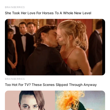
BRAINBERRIES
She Took Her Love For Horses To A Whole New Level
BRAINBERRIES
Too Hot For TV? These Scenes Slipped Through Anyway
HOME