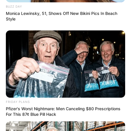
BUZZ DAY
Monica Lewinsky, 51, Shows Off New Bikini Pics In Beach
Style
FACEBOOK
DESTAQUES DA SEMANA
Agente de Saúde é indiciada por falsificar
visitas que nunca aconteceram.
Câmara dos Deputados: anuênios, triênios,
quinquênios, sexta-parte e licenças-prêmio
entram no debate.
FRIDAY PLANS
Pfizer's Worst Nightmare: Men Canceling $80 Prescriptions
Motos e bicicletas para ACS e ACE: veja o
For This 87¢ Blue Pill Hack
passo a passo para conseguir o benefício.