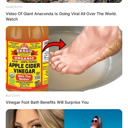
HABERION
SHARE THIS
Share it
Tweet
Video Of Giant Anaconda Is Going Viral All Over The World.
Watch
Share it
Pin it
PUBLICAÇÕES RELACIONADAS
Política
PUBLICAÇÃO RECENTE
Concurso IBGE entra na reta
final e pode abrir quase 37 mil
vagas para candidatos de
BUZZDAY
todos os níveis de
Vinegar Foot Bath Benefits Will Surprise You
escolaridade.
FAÇA O SEU COMENTÁRIO AQUI!