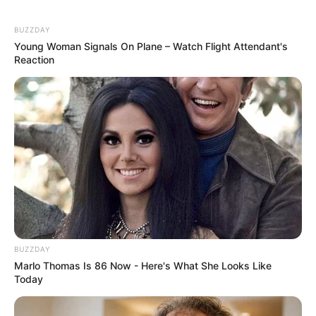
dois turnos para avançar. O desfecho da proposta poderá definir
um
novo modelo de organização do trabalho no Brasil
, tema
BUZZDAY
que promete continuar no centro do debate nacional.
Young Woman Signals On Plane – Watch Flight Attendant's
Reaction
O que fica em jogo para os trabalhadores
Mais do que uma alteração de jornada,
a discussão envolve
qualidade de vida
, produtividade e impactos econômicos.
--
BUZZDAY
Marlo Thomas Is 86 Now - Here's What She Looks Like
Today