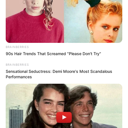
BRAINBERRIES
90s Hair Trends That Screamed "Please Don't Try"
BRAINBERRIES
Sensational Seductress: Demi Moore's Most Scandalous
Performances
Home
>
Brasil
>
Câmara dos Deputados
>
Notícia
>
Política