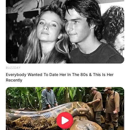
BUZZDAY
Everybody Wanted To Date Her In The 80s & This Is Her
Recently
-ad9
O jornalismo do JASB.com.br precisa de você para continuar
marcando ponto na vida das pessoas.
Compartilhe as nossas
notícias em suas redes sociais!