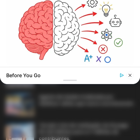
DIVERSAS
MATÉRIAS EM DESTAQUE NOS ÚLTIMOS 30 DIAS
Prefeitura realiza a maior entrega de
GOOD TO KNOW THIS
motocicletas aos Agentes de Saúde da
Before You Go
This 2-Minute Test Reveals Your Real Brain Age - Most
história...
People Are Shocked!
Agente de Saúde é indiciada por
falsificar visitas que nunca aconteceram.
Terceiro lote da restituição do IR paga
R$ 4,61 bilhões para 2,7 milhões de
contribuintes.