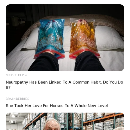
NERVE FLOW
Neuropathy Has Been Linked To A Common Habit. Do You Do
It?
BRAINBERRIES
HOME
She Took Her Love For Horses To A Whole New Level
Home
>
Acs e ACE
>
Aposentadoria
>
FNARAS
>
Notícia
>
FNARAS e FENASCE ocupam Brasília hoje pela PEC 14: o Senado que