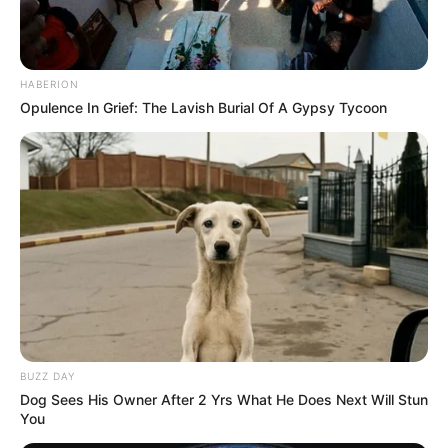
HABERION
Opulence In Grief: The Lavish Burial Of A Gypsy Tycoon
BUZZ DAY
Dog Sees His Owner After 2 Yrs What He Does Next Will Stun
You