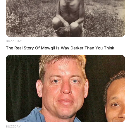
estratégia da categoria em linguagem simples e direta:
--
BUZZ DAY
The Real Story Of Mowgli Is Way Darker Than You Think
BUZZDAY