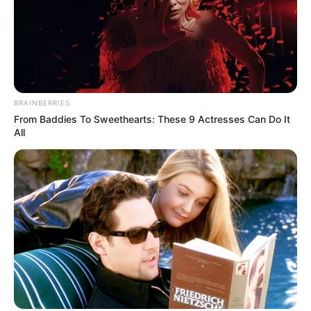
BRAINBERRIES
From Baddies To Sweethearts: These 9 Actresses Can Do It
All
-10
Autor:
Samuel Camêlo
Fonte:
JASB - Jornal dos Agentes de Saúde do Brasil
-
www.jasb.com.br.
Encaminhamento de denúncia ao JASB:
Acesse aqui
.
O jornalismo do JASB.com.br precisa de você para continuar
marcando ponto na vida das pessoas.
Compartilhe as nossas
notícias em suas redes sociais!