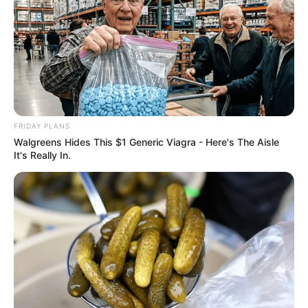
prometeu e ainda não votou.
FNARAS e FENASCE ocupam
Brasília hoje pela PEC 14: o Senado
que prometeu e ainda não votou.
09:42
Acs e ACE
,
Aposentadoria
,
FNARAS
,
Notícia
FRIDAY PLANS
Walgreens Hides This $1 Generic Viagra - Here's The Aisle
It's Really In.
Lideranças sindicais ao lado da
deputada federal Yandra