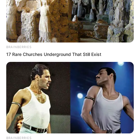
BRAINBERRIES
17 Rare Churches Underground That Still Exist
Robson Teixeira de Gois, coordenador geral do
SINDACS-BA e diretor da FENASCE, trouxe
novas informações
sobre a PEC 14
.
—
Foto: JASB.
Para os profissionais que morrem, em média, 21,6 anos antes
da população brasileira
, segundo pesquisas da Escola Politécnica
de Saúde Joaquim Venâncio (EPSJV/Fiocruz), cada dia de atraso
na votação tem um custo que vai além do calendário legislativo.
A mobilização de 12 a 14 de maio não é simbólica
. É a aposta
mais concreta juridicamente disponível para a categoria neste
momento. O Senado foi avisado — e a presença em Brasília serve
BRAINBERRIES