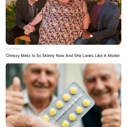
BUZZDAY
Chrissy Metz Is So Skinny Now And She Looks Like A Model