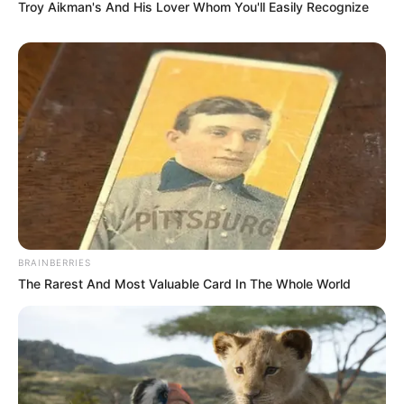
Troy Aikman's And His Lover Whom You'll Easily Recognize
-ad5
"Eu quero entender no ano de eleição qual senador da República
vai colocar o seu DNA para impedir a votação da PEC 14."
A sinalização mais concreta dos últimos meses
Na véspera da mobilização, uma novidade chegou com cautela. O
líder da FENASCE,
Robson Teixeira de Gois
, informou que, após
contato direto com a
chefe de gabinete do senador Irajá Abreu
(PSD-TO), o relatório da PEC 14 poderá ser apresentado e votado
na Comissão de Constituição e Justiça (CCJ) do Senado Federal
BRAINBERRIES
na
semana de 18 a 20 de maio de 2026
.
The Rarest And Most Valuable Card In The Whole World
A confirmação oficial ainda
depende da assessora jurídica do
FNARAS, Dra. Elane Alves
, e da presidente da entidade,
ACS
Valda
.
A categoria recebe a notícia com esperança — e com memória.