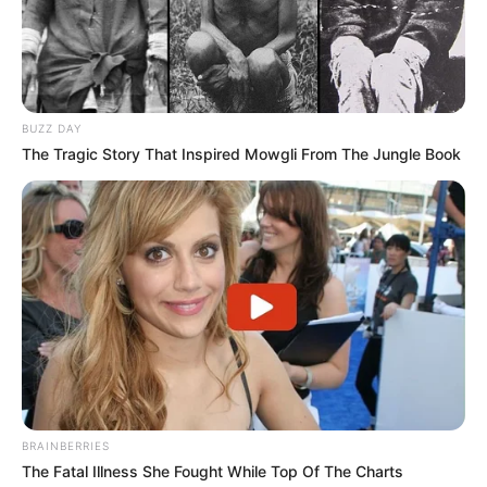
BUZZ DAY
The Tragic Story That Inspired Mowgli From The Jungle Book
BRAINBERRIES
The Fatal Illness She Fought While Top Of The Charts