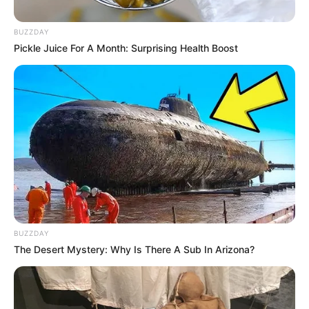
Moura, em Brasília
.
—
Foto: JASB
.
BUZZDAY
FNARAS e FENASCE ocupam Brasília hoje pela PEC 14: o
Pickle Juice For A Month: Surprising Health Boost
Senado que prometeu e ainda não votou.
Publicado
no
JASB
em
12.maio.2026.
Atualizado
em
14.maio.2026.
|
A mobilização restrita dos
diretores
WhatsApp: Grupos Estaduais
e apoiadores do FNARAS e FENASCE
começa nesta terça-feira,
12 de maio, e vai até o dia 14. O alvo é um único texto, um único
relator e uma única janela que, se fechar, só reabre em 2027.
--
BUZZDAY
The Desert Mystery: Why Is There A Sub In Arizona?
-ad3
Os dirigentes sindicais chegaram a Brasília hoje
com uma