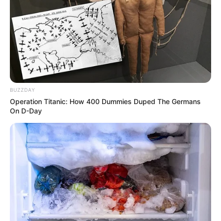
exigência que não cabe em rodeios: o
senador Irajá Abreu
precisa
apresentar o relatório da PEC 14/2021 — e a CCJ do Senado
precisa votar.
O
FNARAS
— Fórum Nacional das Representações dos ACS e
ACE, e a
FENASCE
— Federação Nacional de Agentes
Comunitários de Saúde e Agentes de Combate às Endemias,
convocaram formalmente
diretores, representantes de
BUZZDAY
entidades filiadas e todos os apoiadores
dos ACS e ACE do
Operation Titanic: How 400 Dummies Duped The Germans
Brasil para nova mobilização nacional — desta vez, com o foco
On D-Day
exclusivo no Senado Federal.
Dois presidentes, um documento, uma urgência
Marivalda Santos Pereira, presidente do FNARAS
, assinou a
convocatória com objetivo claro: "a fim de viabilizar a Aprovação da
PEC 14 na CCJ do Senado Federal e dar encaminhamento na sua
votação final já no plenário."
--