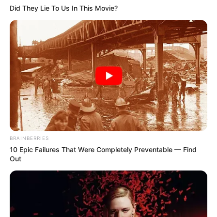
para que ninguém esqueça.
Did They Lie To Us In This Movie?
Matérias Bônus
:
🧊
Cidades que entregam motos aos ACS/ACE
🧊
Grupo da 3ª turma do +Saúde com Agente
🧊
Parcela Única do Saúde 360: Pagamento
.
🧊
Aplicativos de namoro se multiplicam no Brasil
...
🧊
Recupere as Famílias desaparecidas no e-SUS
.
🧊
Incentivo Financeiro: Plano de ação para Receber
.
BRAINBERRIES
-
10 Epic Failures That Were Completely Preventable — Find
Out