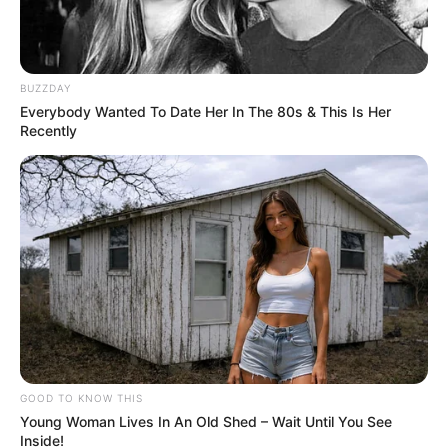
BUZZDAY
Everybody Wanted To Date Her In The 80s & This Is Her
Recently
GOOD TO KNOW THIS
Young Woman Lives In An Old Shed – Wait Until You See
Inside!