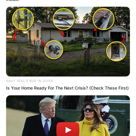
FALE CONOSCO
Nome
E-mail
*
Mensagem
*
NAVY SEAL'S BUG IN GUIDE
Is Your Home Ready For The Next Crisis? (Check These First)
BUSCAR