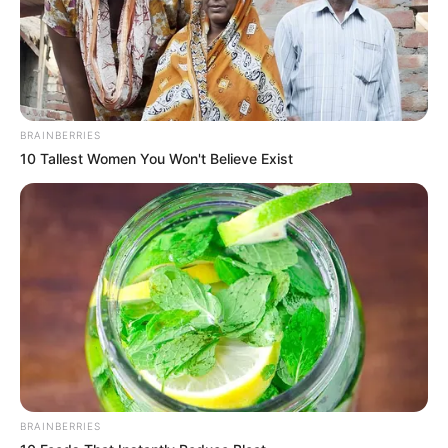
O objetivo é que o projeto chegue ao plenário em condições
ainda mais sólidas
— reduzindo riscos e ampliando as chances
de aprovação definitiva.
O deputado federal Zé Neto
, presidente
da Frente Parlamentar Mista em Defesa dos Agentes Comunitários
de Saúde e de Endemias do Brasil,
acompanha diretamente esse
processo junto ao líder do Governo na Câmara
, deputado Paulo
BRAINBERRIES
Pimenta.
10 Tallest Women You Won't Believe Exist
Essa luta somente é possível porque ACS e ACE estão
BRAINBERRIES
presentes. Parabéns.
—
Foto: JASB.