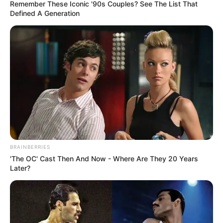
Remember These Iconic '90s Couples? See The List That
Parabéns, ACS e ACE: vocês fizeram sua parte — e
Defined A Generation
Brasília não esquecerá quem esteve lá.
—
Foto: JASB
.
Homenagem a todos os Agentes Comunitários e de Endemias
que participaram da defesa da Aposentadoria Digna.
Publicado
no
JASB
em
08.maio.2026.
Atualizado
em
14.maio.2026.
|
Centenas de
Agentes
WhatsApp: Grupos Estaduais
Comunitários de Saúde e Agentes de Combate às Endemias
cruzaram o Brasil de ônibus e chegaram a Brasília nos dias 5, 6 e 7
de maio de 2026. Foram às galerias lutar pela aprovação da
Aposentadoria de 2 salários mínimos.
BRAINBERRIES
--
'The OC' Cast Then And Now - Where Are They 20 Years
Later?