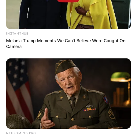
DESTAQUES
FACEBOOK
INSTANTHUB
Melania Trump Moments We Can't Believe Were Caught On
Camera
DESTAQUES DA SEMANA
Agente de Saúde é indiciada por falsificar
visitas que nunca aconteceram.
Câmara dos Deputados: anuênios, triênios,
quinquênios, sexta-parte e licenças-prêmio
entram no debate.
Motos e bicicletas para ACS e ACE: veja o
passo a passo para conseguir o benefício.
NEUROMIND PRO