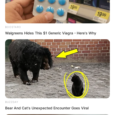
BOOSTARO
Walgreens Hides This $1 Generic Viagra - Here's Why
BUZZDAY
Bear And Cat's Unexpected Encounter Goes Viral