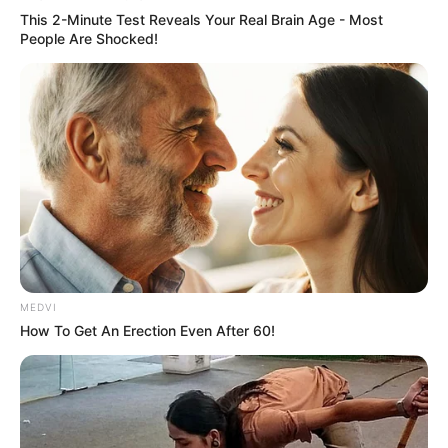
This 2-Minute Test Reveals Your Real Brain Age - Most
People Are Shocked!
MEDVI
How To Get An Erection Even After 60!