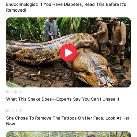
Endocrinologist: If You Have Diabetes, Read This Before It's
Removed!
-ad9
O jornalismo do JASB.com.br precisa de você para continuar
marcando ponto na vida das pessoas.
Compartilhe as nossas
notícias em suas redes sociais!
BUZZDAY
What This Snake Does—Experts Say You Can't Unsee It
BUZZ DAY
She Chose To Remove The Tattoos On Her Face. Look At Her
Now