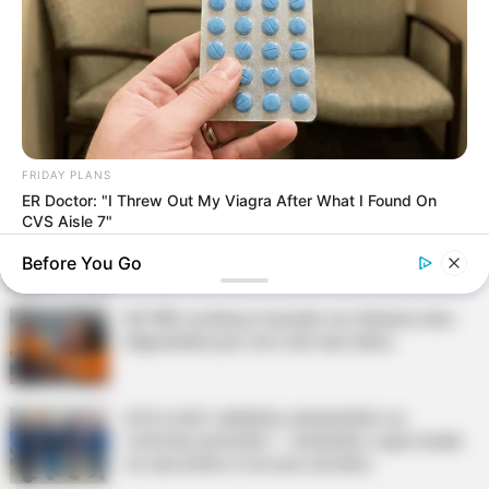
Agente de Saúde é indiciada por falsificar
visitas que nunca aconteceram.
Terceiro lote da restituição do IR paga R$
4,61 bilhões para 2,7 milhões de
contribuintes.
FRIDAY PLANS
ER Doctor: "I Threw Out My Viagra After What I Found On
Motos e bicicletas para ACS e ACE: veja o
CVS Aisle 7"
passo a passo para conseguir o benefício.
Before You Go
PLP 185 continua travado na Câmara dos
Deputados por erro em seu texto.
ACS e ACE: celetista, estatutário ou
contrato precário — entenda o que muda
no seu bolso e na sua carreira.