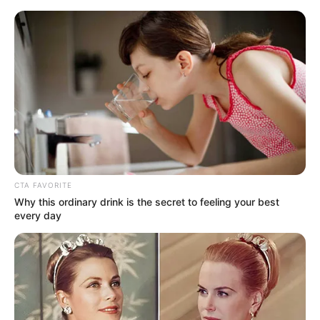
CTA FAVORITE
Why this ordinary drink is the secret to feeling your best
every day
HOME
Home
>
Acs e ACE
>
CONACS
>
Notícia
>
Homenagem a todos
os Agentes Comunitários e de Endemias que participaram da defesa