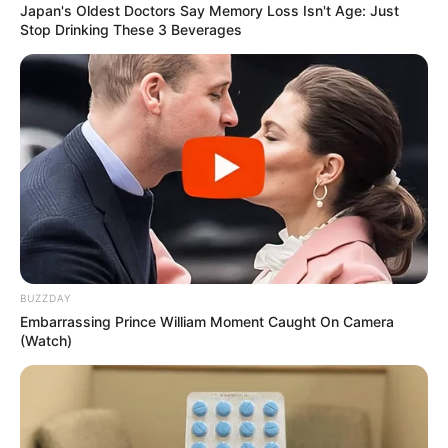
Japan's Oldest Doctors Say Memory Loss Isn't Age: Just
Stop Drinking These 3 Beverages
FNARAS em Brasília: Senado pode
promulgar PEC 14 em semana de
mobilização.
Presidente Kennedy (ES) abre processo
seletivo para Agentes de Saúde e de
Combate às Endemias.
PEC 14: o que acontece com quinquênio,
triênio e sexta-parte na aposentadoria?
BUZZDAY
Embarrassing Prince William Moment Caught On Camera
DESTAQUES DO MÊS
(Watch)
Prefeitura realiza a maior entrega de
motocicletas aos Agentes de Saúde da
história...