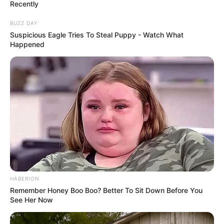
Recently
e-SUS? Veja Como Recuperar e Cadastrar Corretamente no PEC!
Famílias desapareceu no e-SUS?
BUZZ DAY
Suspicious Eagle Tries To Steal Puppy - Watch What
Veja Como Recuperar e Cadastrar
Happened
Corretamente no PEC!
09:15
ACS
,
Acs e ACE
,
Notícia
HABERION
Remember Honey Boo Boo? Better To Sit Down Before You
See Her Now
ACS, g
aranta o correto cadastramento no