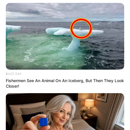
Ao cadastrar a família, preencha corretamente os campos,
incluindo o número do prontuário (se tiver), a renda familiar, a data
de início da residência e o número de moradores.
Adicione um responsável familiar, caso ele ainda não esteja
cadastrado.
--
BUZZ DAY
Fishermen See An Animal On An Iceberg, But Then They Look
Closer!
-ad3
📋
Informações Adicionais
O e-SUS PEC (Prontuário Eletrônico do Cidadão) é um sistema de
gestão eletrônica de informações de saúde.
✅
Atualização do Cadastro