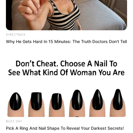
Para atualizar o cadastro de um cidadão, o ACS pode buscar pelo
CNS, CPF ou nome do cidadão e editar o cadastro.
✅
Atendimento Domiciliar
DIRECTMAX
Why He Gets Hard In 15 Minutes: The Truth Doctors Don't Tell
O atendimento domiciliar pode ser registrado no PEC através do
registro tardio de atendimento.
✅
Acesso ao e-SUS PEC
O acesso ao aplicativo e-SUS PEC pode ser feito pela Play Store,
utilizando o endereço do PEC e a senha do profissional.
--
BUZZ DAY
Pick A Ring And Nail Shape To Reveal Your Darkest Secrets!