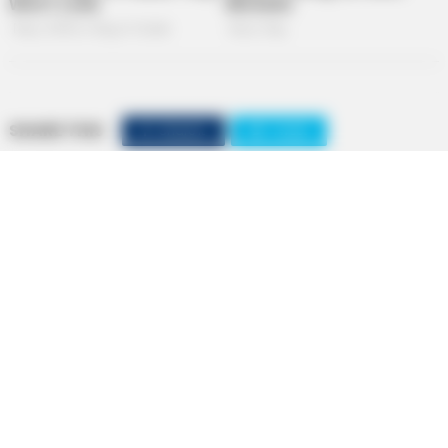
SHARE THIS
Share it
Tweet
Share it
Pin it
BUZZ DAY
Rumors About Tiger Wood's Partner Are Confirmed
PUBLICAÇÕES RELACIONADAS
Notícia
PUBLICAÇÃO RECENTE
PRÓXIMA MATÉRIA
AO VIVO: Votação da PEC 14 no
Banco do Brasil vai distribuir R$
Senado Federal.
340 milhões em junho: veja
quem tem direito.