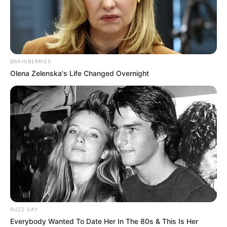
BRAINBERRIES
Olena Zelenska's Life Changed Overnight
BUZZ DAY
Everybody Wanted To Date Her In The 80s & This Is Her
Home
>
ACS
>
Acs e ACE
>
Notícia
>
Famílias desapareceu no