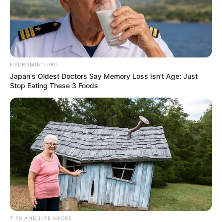
Encaminhamento de denúncia ao JASB:
Acesse aqui
.
--
NEUROMIND PRO
Japan's Oldest Doctors Say Memory Loss Isn't Age: Just
Stop Eating These 3 Foods
TIPS AND LIFE HACKS