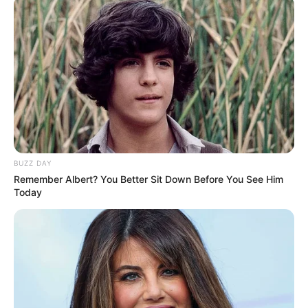
-
BUZZ DAY
Remember Albert? You Better Sit Down Before You See Him
Today
-G
📅2.
Atualizar o Cadastro
: