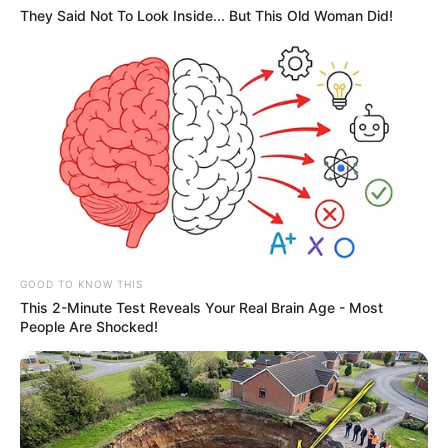
They Said Not To Look Inside... But This Old Woman Did!
-ad9
O jornalismo do JASB.com.br precisa de você para continuar
marcando ponto na vida das pessoas.
Compartilhe as nossas
notícias em suas redes sociais!
GOOD TO KNOW THIS
This 2-Minute Test Reveals Your Real Brain Age - Most
People Are Shocked!