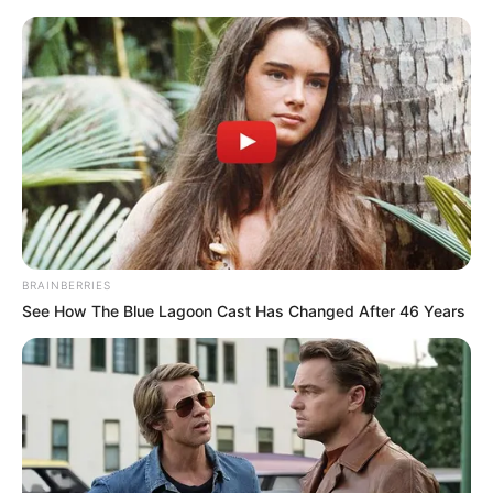
BRAINBERRIES
See How The Blue Lagoon Cast Has Changed After 46 Years
HOME
Home
>
ACE
>
Acs e ACE
>
Notícia
>
Lei 226/26: Anuênios,
Triênios, Quinquênios e mais vantagens aos Servidores.