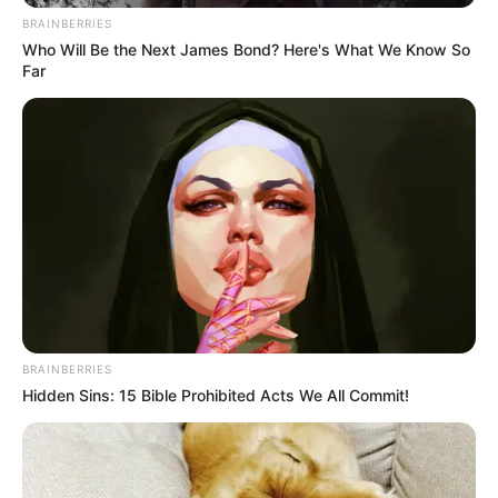
BRAINBERRIES
Who Will Be the Next James Bond? Here's What We Know So
Far
-ad52
O texto foi aprovado no Senado em dezembro de 2025, com
relatório favorável do senador Flávio Arns (PSB-PR).
Durante a votação, Arns destacou
:
“A medida não cria novas despesas, pois os valores já estariam
previstos no Orçamento”.
BRAINBERRIES
Hidden Sins: 15 Bible Prohibited Acts We All Commit!
Reconhecimento ao trabalho dos servidores
Para o relator, as restrições impostas durante a pandemia, embora
justificadas à época, produziram prejuízos duradouros aos