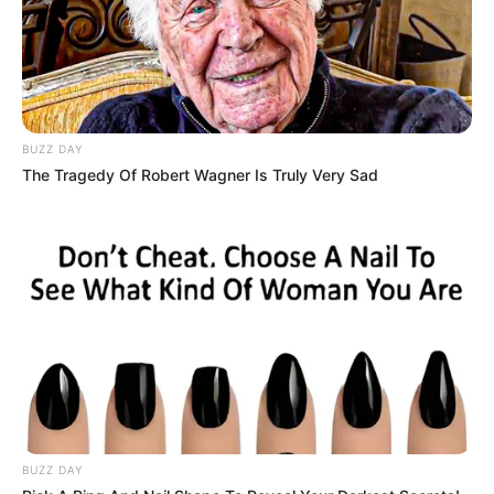
BUZZ DAY
The Tragedy Of Robert Wagner Is Truly Very Sad
-ad4
Quem será beneficiado
O texto final ampliou o alcance da norma ao substituir a expressão
“servidores públicos” por “quadro de pessoal”, garantindo o direito
também a:
✅ Empregados públicos regidos pela CLT;
✅ Servidores públicos efetivos.
BUZZ DAY