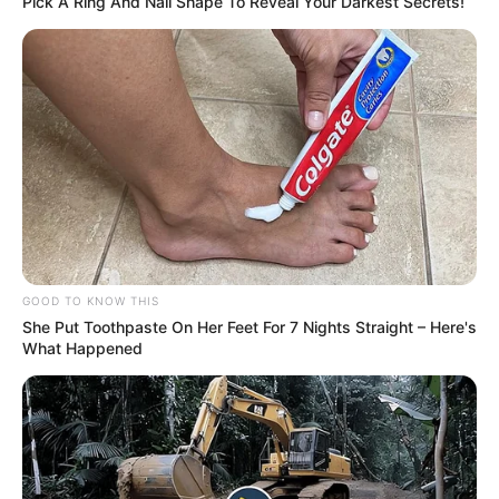
Pick A Ring And Nail Shape To Reveal Your Darkest Secrets!
P
rever a autorização de pagamentos retroativos de
anuênio, triênio, quinquênio, sexta-parte, licença-prêmio e demais
mecanismos.
—
Foto/Reprodução.
GOOD TO KNOW THIS
LEI COMPLEMENTAR Nº 226, DE 12 DE JANEIRO DE 2026
She Put Toothpaste On Her Feet For 7 Nights Straight – Here's
What Happened
Altera a Lei Complementar nº 173, de 27 de maio de 2020, para
prever a autorização de pagamentos retroativos de anuênio,
triênio, quinquênio, sexta-parte, licença-prêmio e demais
mecanismos equivalentes ao quadro de pessoal de entes
federativos que decretaram estado de calamidade pública
decorrente da pandemia da covid-19.