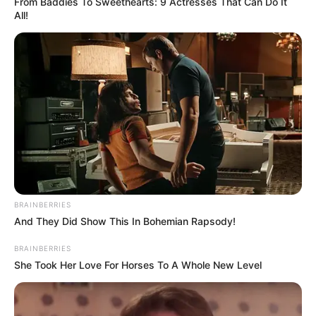
From Baddies To Sweethearts: 9 Actresses That Can Do It
All!
BRAINBERRIES
And They Did Show This In Bohemian Rapsody!
BRAINBERRIES
She Took Her Love For Horses To A Whole New Level