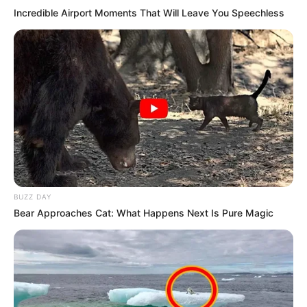
Incredible Airport Moments That Will Leave You Speechless
BUZZ DAY
Bear Approaches Cat: What Happens Next Is Pure Magic
-ad5
Art. 2º A Lei Complementar nº 173
, de 27 de maio de 2020, passa
a vigorar acrescida do seguinte art. 8º-A: