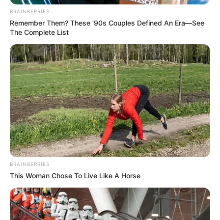
BRAINBERRIES
Remember Them? These '90s Couples Defined An Era—See
The Complete List
-G
Caráter autorizativo da lei
Em nota oficial, o Palácio do Planalto destacou que a Lei
Complementar 226/26 tem caráter autorizativo, garantindo
autonomia aos entes federativos para decidir sobre a
recomposição dos direitos.
BRAINBERRIES
This Woman Chose To Live Like A Horse
“A norma permite que cada ente federativo decida, de forma
autônoma e por meio de lei própria, sobre o pagamento retroativo
das vantagens pessoais”, informou o Planalto.