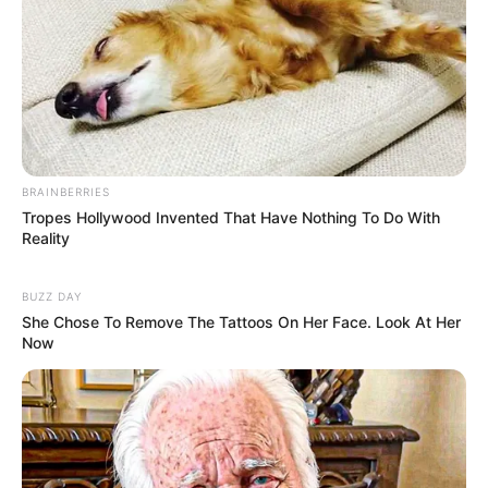
servidores públicos.
“Os servidores continuaram exercendo suas funções, muitas vezes
em condições difíceis, sem usufruir de direitos decorrentes do
tempo de serviço”, afirmou Arns.
Segundo ele, a nova lei
:
BRAINBERRIES
“Restabelece o equilíbrio, reconhecendo o esforço e o trabalho
Tropes Hollywood Invented That Have Nothing To Do With
prestado, sem romper com a lógica da responsabilidade fiscal”.
Reality
--
BUZZ DAY
She Chose To Remove The Tattoos On Her Face. Look At Her
Now