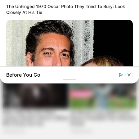
The Unhinged 1970 Oscar Photo They Tried To Bury: Look
Closely At His Tie
Before You Go
BUZZ DAY
David Muir's New Partner, Whom You'll Easily Recognize