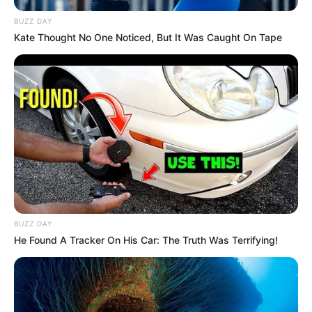
Publicação:
JASB - Jornal dos Agentes de Saúde do Brasil
-
www.jasb.com.br.
BUZZ DAY
Kate Thought No One Noticed, But It Was Caught On Tape
O jornalismo do JASB.com.br precisa de você para continuar
marcando ponto na vida das pessoas.
Compartilhe as nossas
notícias em suas redes sociais!
--
BUZZ DAY
He Found A Tracker On His Car: The Truth Was Terrifying!