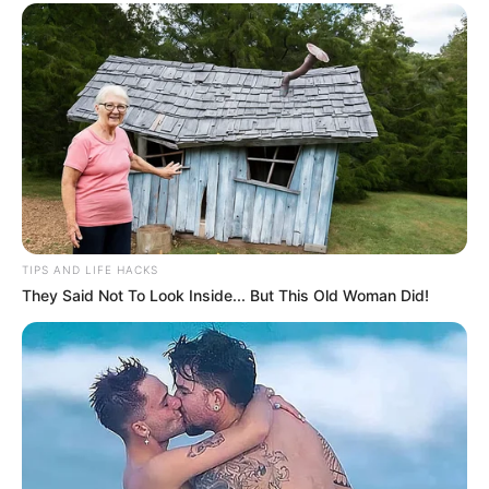
TIPS AND LIFE HACKS
They Said Not To Look Inside... But This Old Woman Did!