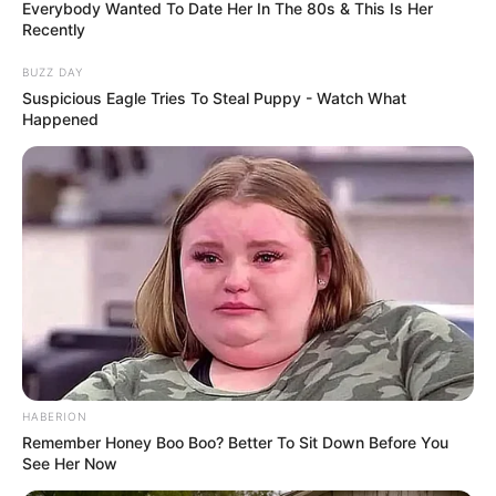
milhões, destinado ao pagamento dos ACE.
—
Foto:
Everybody Wanted To Date Her In The 80s & This Is Her
Recently
JASB.com.br
.
BUZZ DAY
São Paulo recebe R$ 398,5 milhões em repasses federais para
Suspicious Eagle Tries To Steal Puppy - Watch What
pagamento dos ACE em 2026.
Happened
Publicado
no
JASB
em 19.janeiro.2026.
Atualizado
em
20
.
janeiro.2026.
|
O
estado de São Paulo recebeu do
WhatsApp: Rede do JASB
Governo Federal
, por meio do Ministério da Saúde, um total de R$
398.532.576,00 em recursos destinados ao pagamento de
Agentes de Combate às Endemias (ACE)
em 2026.
O JASB
fortalece a luta da categoria no estado com estas informações.
--
HABERION
Remember Honey Boo Boo? Better To Sit Down Before You
See Her Now