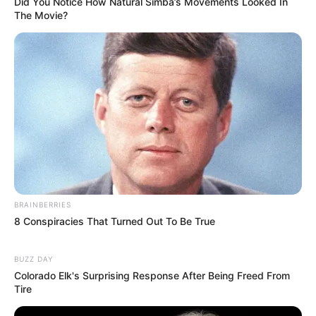
Did You Notice How Natural Simba’s Movements Looked In
visitas que nunca aconteceram.
The Movie?
Câmara dos Deputados: anuênios, triênios,
quinquênios, sexta-parte e licenças-prêmio
entram no debate.
Motos e bicicletas para ACS e ACE: veja o
passo a passo para conseguir o benefício.
FNARAS em Brasília: Senado pode
promulgar PEC 14 em semana de
BRAINBERRIES
mobilização.
8 Conspiracies That Turned Out To Be True
Presidente Kennedy (ES) abre processo
seletivo para Agentes de Saúde e de
BUZZ DAY
Combate às Endemias.
Colorado Elk's Surprising Response After Being Freed From
Tire
PEC 14: o que acontece com quinquênio,