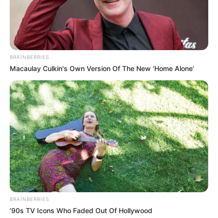
BRAINBERRIES
Macaulay Culkin's Own Version Of The New ‘Home Alone’
BRAINBERRIES
’90s TV Icons Who Faded Out Of Hollywood