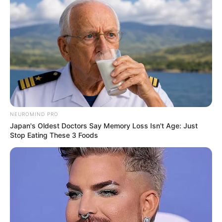
NEUROMIND PRO
Japan's Oldest Doctors Say Memory Loss Isn't Age: Just
-ad9
Stop Eating These 3 Foods
O jornalismo do JASB.com.br precisa de você para continuar
marcando ponto na vida das pessoas.
Compartilhe as nossas
notícias em suas redes sociais!