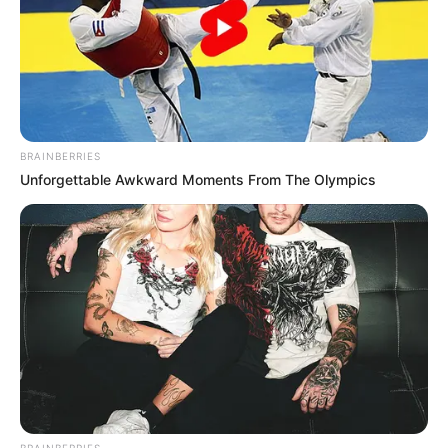
BRAINBERRIES
Unforgettable Awkward Moments From The Olympics
SHARE THIS
Share it
Tweet
Share it
Pin it
PUBLICAÇÕES RELACIONADAS
BRAINBERRIES