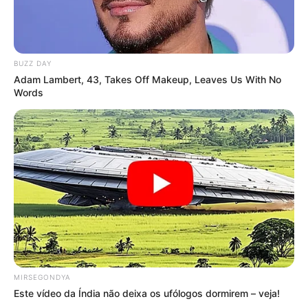
BUZZ DAY
Adam Lambert, 43, Takes Off Makeup, Leaves Us With No
Words
MIRSEGONDYA
Este vídeo da Índia não deixa os ufólogos dormirem – veja!