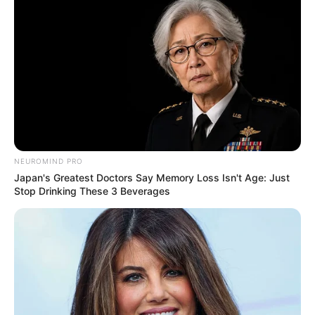
triênio e sexta-parte na aposentadoria?
DESTAQUES DO MÊS
Prefeitura realiza a maior entrega de
motocicletas aos Agentes de Saúde da
história...
Agente de Saúde é indiciada por falsificar
NEUROMIND PRO
visitas que nunca aconteceram.
Japan's Greatest Doctors Say Memory Loss Isn't Age: Just
Stop Drinking These 3 Beverages
Terceiro lote da restituição do IR paga R$
4,61 bilhões para 2,7 milhões de
contribuintes.
Motos e bicicletas para ACS e ACE: veja o
passo a passo para conseguir o benefício.