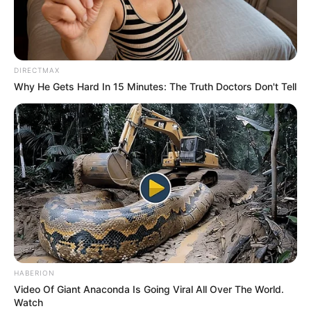
os profissionais recebam o Piso Nacional
e que os entes
federados tenham apoio financeiro para manter as equipes na
ponta do atendimento à população.
--
DIRECTMAX
Why He Gets Hard In 15 Minutes: The Truth Doctors Don't Tell
-ad3
📊
Montante recebido por São Paulo
São Paulo foi um dos estados com os maiores repasses federais
para agentes de saúde e endemias:
HABERION
💠 Incentivo Financeiro (IF): R$ 19.926.628,80
Video Of Giant Anaconda Is Going Viral All Over The World.
Watch
💠 Assistência Financeira Complementar (AFC): R$ 378.605.947,20