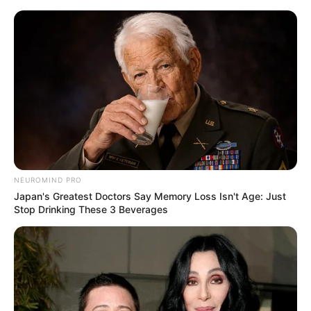
NEUROMIND PRO
Japan's Greatest Doctors Say Memory Loss Isn't Age: Just
Stop Drinking These 3 Beverages
HOME
Home
>
Acs e ACE
>
Notícia
>
São Paulo
>
São Paulo recebe R$
398,5 milhões em repasses federais para pagamento dos ACE em