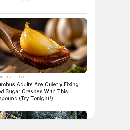
OGEN SUPPORT
umbus Adults Are Quietly Fixing
od Sugar Crashes With This
pound (Try Tonight!)